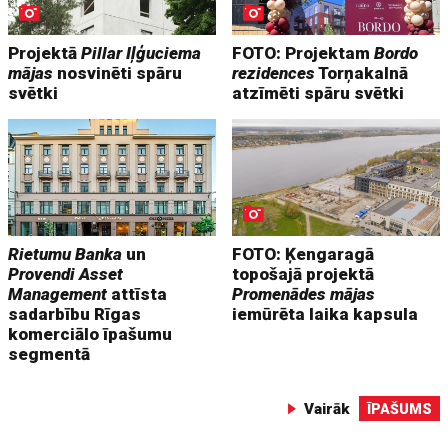
Projektā
Pillar Iļģuciema
FOTO: Projektam
Bordo
mājas
nosvinēti spāru
rezidences
Torņakalnā
svētki
atzīmēti spāru svētki
Rietumu Banka
un
FOTO: Ķengaragā
Provendi Asset
topošajā projektā
Management
attīsta
Promenādes mājas
sadarbību Rīgas
iemūrēta laika kapsula
komerciālo īpašumu
segmentā
Vairāk
ĪPAŠUMS