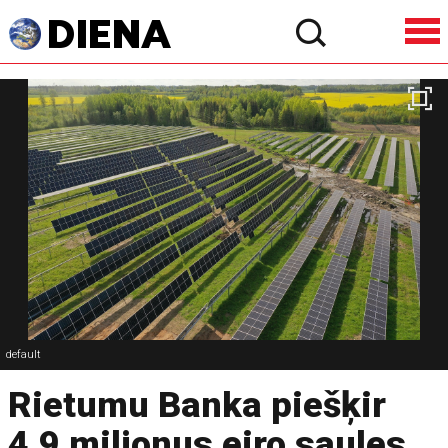
default
Rietumu Banka piešķir
4,9 miljonus eiro saules