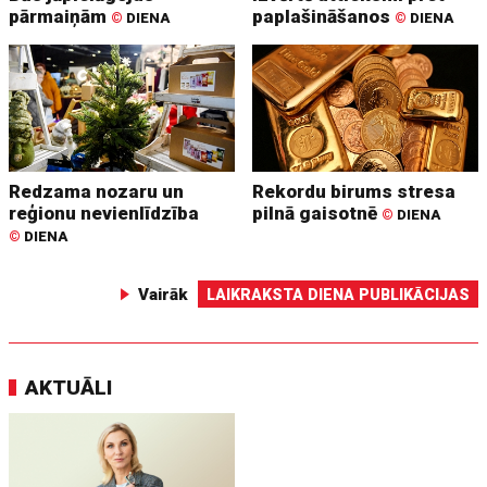
pārmaiņām
paplašināšanos
©
DIENA
©
DIENA
Redzama nozaru un
Rekordu birums stresa
reģionu nevienlīdzība
pilnā gaisotnē
©
DIENA
©
DIENA
Vairāk
LAIKRAKSTA DIENA PUBLIKĀCIJAS
AKTUĀLI