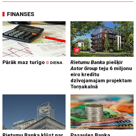
FINANSES
Pārāk maz turīgo
Rietumu Banka
piešķir
©
DIENA
Astor Group
teju 6 miljonu
eiro kredītu
dzīvojamajam projektam
Torņakalnā
Rietumu Banka kļūst par
Pasaules Banka