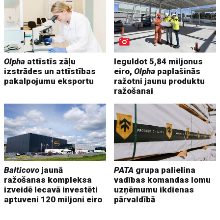
Olpha
attīstīs zāļu
Ieguldot 5,84 miljonus
izstrādes un attīstības
eiro,
Olpha
paplašinās
pakalpojumu eksportu
ražotni jaunu produktu
ražošanai
Balticovo
jaunā
PATA
grupa palielina
ražošanas kompleksa
vadības komandas lomu
izveidē Iecavā investēti
uzņēmumu ikdienas
aptuveni 120 miljoni eiro
pārvaldībā