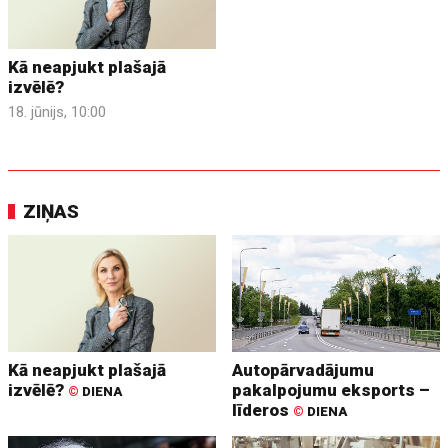
Kā neapjukt plašajā
izvēlē?
18. jūnijs, 10:00
ZIŅAS
Kā neapjukt plašajā
Autopārvadājumu
izvēlē?
pakalpojumu eksports –
©
DIENA
līderos
©
DIENA