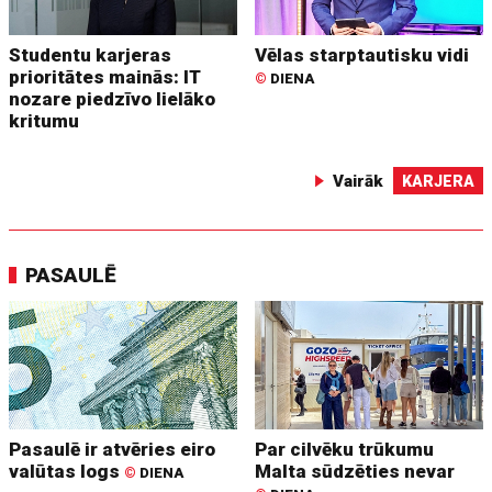
Studentu karjeras
Vēlas starptautisku vidi
prioritātes mainās: IT
©
DIENA
nozare piedzīvo lielāko
kritumu
Vairāk
KARJERA
PASAULĒ
Pasaulē ir atvēries eiro
Par cilvēku trūkumu
valūtas logs
Malta sūdzēties nevar
©
DIENA