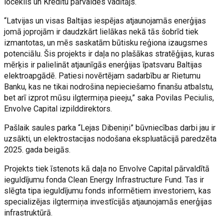
loceklis un Kredītu pārvaldes vadītājs.
“Latvijas un visas Baltijas iespējas atjaunojamās enerģijas
jomā joprojām ir daudzkārt lielākas nekā tās šobrīd tiek
izmantotas, un mēs saskatām būtisku reģiona izaugsmes
potenciālu. Šis projekts ir daļa no plašākas stratēģijas, kuras
mērķis ir palielināt atjaunīgās enerģijas īpatsvaru Baltijas
elektroapgādē. Patiesi novērtējam sadarbību ar Rietumu
Banku, kas ne tikai nodrošina nepieciešamo finanšu atbalstu,
bet arī izprot mūsu ilgtermiņa pieeju,” saka Povilas Peciulis,
Envolve Capital izpilddirektors.
Pašlaik saules parka “Lejas Dibeniņi” būvniecības darbi jau ir
uzsākti, un elektrostacijas nodošana ekspluatācijā paredzēta
2025. gada beigās.
Projekts tiek īstenots kā daļa no Envolve Capital pārvaldītā
ieguldījumu fonda Clean Energy Infrastructure Fund. Tas ir
slēgta tipa ieguldījumu fonds informētiem investoriem, kas
specializējas ilgtermiņa investīcijās atjaunojamās enerģijas
infrastruktūrā.