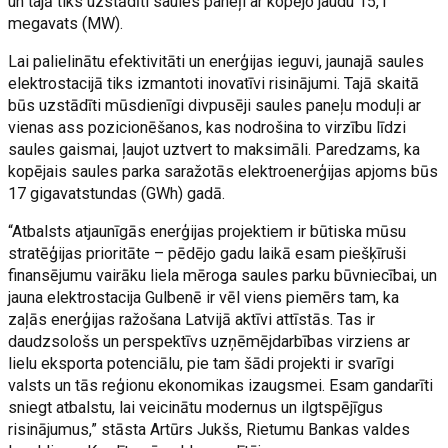
un tajā tiks uzstādīti saules paneļi ar kopējo jaudu 15,1
megavats (MW).
Lai palielinātu efektivitāti un enerģijas ieguvi, jaunajā saules
elektrostacijā tiks izmantoti inovatīvi risinājumi. Tajā skaitā
būs uzstādīti mūsdienīgi divpusēji saules paneļu moduļi ar
vienas ass pozicionēšanos, kas nodrošina to virzību līdzi
saules gaismai, ļaujot uztvert to maksimāli. Paredzams, ka
kopējais saules parka saražotās elektroenerģijas apjoms būs
17 gigavatstundas (GWh) gadā.
“Atbalsts atjaunīgās enerģijas projektiem ir būtiska mūsu
stratēģijas prioritāte – pēdējo gadu laikā esam piešķīruši
finansējumu vairāku liela mēroga saules parku būvniecībai, un
jauna elektrostacija Gulbenē ir vēl viens piemērs tam, ka
zaļās enerģijas ražošana Latvijā aktīvi attīstās. Tas ir
daudzsološs un perspektīvs uzņēmējdarbības virziens ar
lielu eksporta potenciālu, pie tam šādi projekti ir svarīgi
valsts un tās reģionu ekonomikas izaugsmei. Esam gandarīti
sniegt atbalstu, lai veicinātu modernus un ilgtspējīgus
risinājumus,” stāsta Artūrs Jukšs, Rietumu Bankas valdes