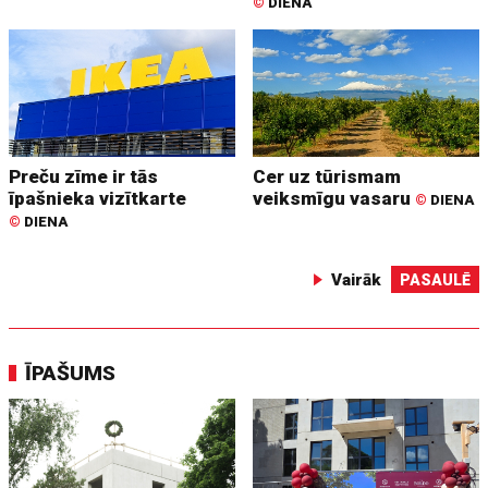
©
DIENA
Preču zīme ir tās
Cer uz tūrismam
īpašnieka vizītkarte
veiksmīgu vasaru
©
DIENA
©
DIENA
Vairāk
PASAULĒ
ĪPAŠUMS