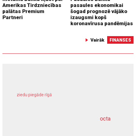
Amerikas Tirdzniecības
pasaules ekonomikai
palātas Premium
šogad prognozē vājāko
Partneri
izaugsmi kopš
koronavīrusa pandēmijas
Vairāk
FINANSES
ziedu piegāde rīgā
meliorācijas darbi
octa
dziļurbums