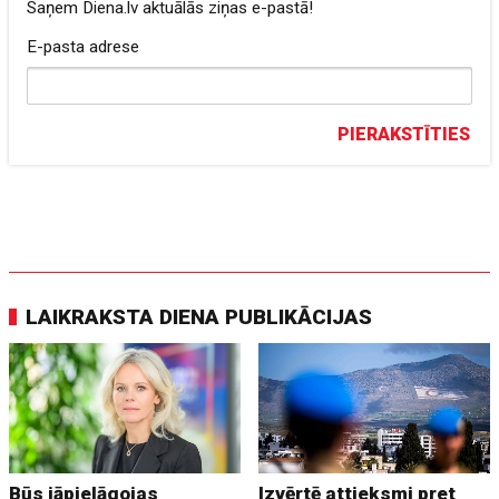
Saņem Diena.lv aktuālās ziņas e-pastā!
E-pasta adrese
PIERAKSTĪTIES
LAIKRAKSTA DIENA PUBLIKĀCIJAS
Būs jāpielāgojas
Izvērtē attieksmi pret