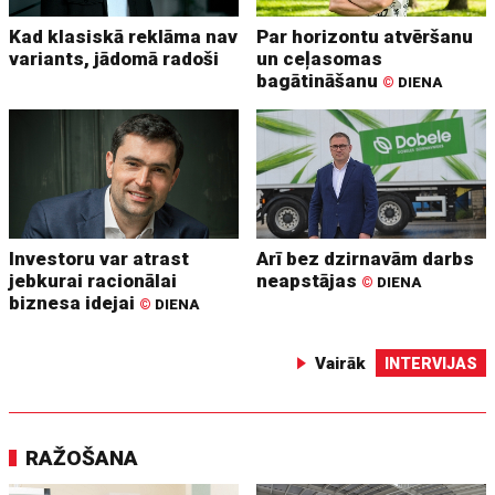
Kad klasiskā reklāma nav
Par horizontu atvēršanu
variants, jādomā radoši
un ceļasomas
bagātināšanu
©
DIENA
Investoru var atrast
Arī bez dzirnavām darbs
jebkurai racionālai
neapstājas
©
DIENA
biznesa idejai
©
DIENA
Vairāk
INTERVIJAS
RAŽOŠANA