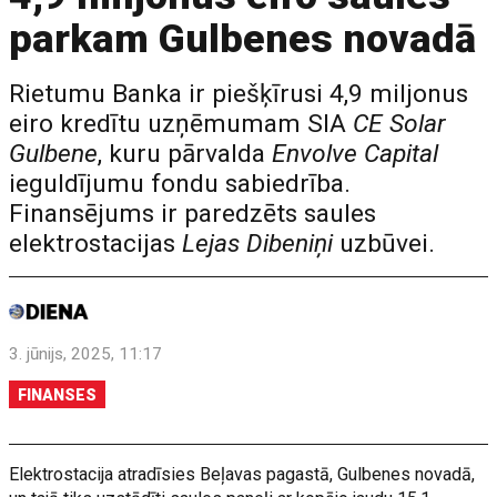
parkam Gulbenes novadā
Rietumu Banka ir piešķīrusi 4,9 miljonus
eiro kredītu uzņēmumam SIA
CE Solar
Gulbene
, kuru pārvalda
Envolve Capital
ieguldījumu fondu sabiedrība.
Finansējums ir paredzēts saules
elektrostacijas
Lejas Dibeniņi
uzbūvei.
3. jūnijs, 2025, 11:17
FINANSES
Elektrostacija atradīsies Beļavas pagastā, Gulbenes novadā,