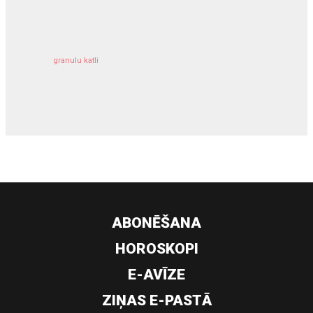
kravu apdrošināšana
granulu katli
siltumsūknis
ABONĒŠANA
HOROSKOPI
E-AVĪZE
ZIŅAS E-PASTĀ