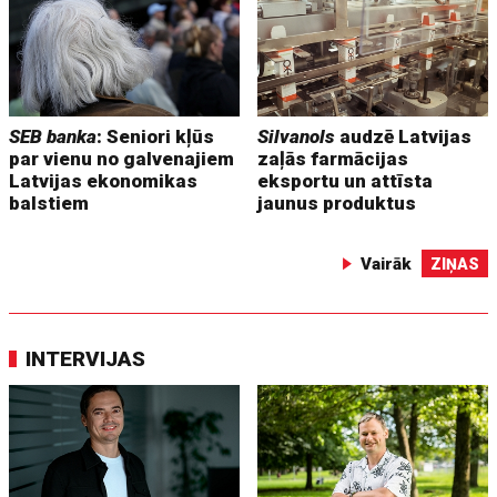
SEB banka
: Seniori kļūs
Silvanols
audzē Latvijas
par vienu no galvenajiem
zaļās farmācijas
Latvijas ekonomikas
eksportu un attīsta
balstiem
jaunus produktus
Vairāk
ZIŅAS
INTERVIJAS