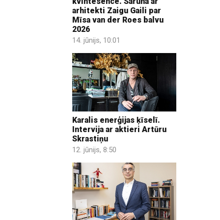
kvintesence. Saruna ar
arhitekti Zaigu Gaili par
Mīsa van der Roes balvu
2026
14. jūnijs, 10:01
Karalis enerģijas ķīselī.
Intervija ar aktieri Artūru
Skrastiņu
12. jūnijs, 8:50