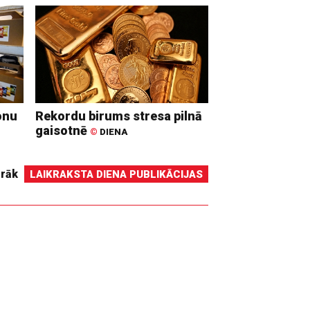
onu
Rekordu birums stresa pilnā
gaisotnē
©
DIENA
irāk
LAIKRAKSTA DIENA PUBLIKĀCIJAS