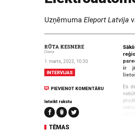
Uzņēmuma
Eleport Latvija
v
RŪTA KESNERE
Sākš
Diena
reģi
pare
1. marts, 2022, 10:30
ir 
INTERVIJAS
liet
Es do
PIEVIENOT KOMENTĀRU
nebūt
priv
Ieteikt rakstu
nekva
aktī
aizdo
TĒMAS
Vai 