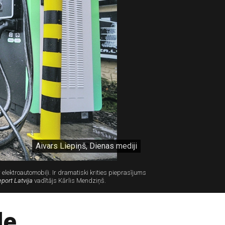
Aivars Liepiņš, Dienas mediji
lektroautomobiļi. Ir dramatiski krities pieprasījums
eport Latvija
vadītājs Kārlis Mendziņš.
le