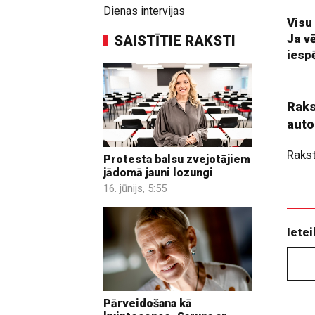
Dienas intervijas
Visu
Ja v
SAISTĪTIE RAKSTI
iesp
Raks
auto
Raks
Protesta balsu zvejotājiem
jādomā jauni lozungi
16. jūnijs, 5:55
Ietei
Pārveidošana kā