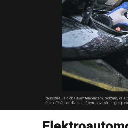
"Raugoties uz globālajām tendencēm, redzam, ka autom
pēc mašīnām ar dīzeļdzinējiem, savukārt tirgus pies
Elektroautomo