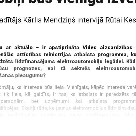
adītājs Kārlis Mendziņš intervijā Rūtai Kes
u ar aktuālo – ir apstiprināta Vides aizsardzības
onālās attīstības ministrijas atbalsta programma, k
dzēts līdzfinansējums elektroautomobiļu iegādei. Kā
jūsu prognozes, vai tā sekmēs elektroautomobi
ošanas pieaugumu?
māju, ka interese būs liela. Vienīgais, kāpēc interese var
 tik liela, kā gaidīts, ir tas, ka atbalsts ir paredzēts ti
ātpersonām, bet uzņēmumi šai atbalsta programm
lificējas. Skaitļi rāda, ka jaunus elektromobiļus līdz šim da
vāk iegādājušies uzņēmumi, nevis privātpersonas. Man
mas, ka visa atbalsta summa nemaz netiks izlietota.
tas nozīmē, ka atbal