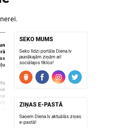
nerei.
SEKO MUMS
 un
Seko līdzi portāla Diena.lv
urā
jaunākajām ziņām arī
das
sociālajos tīklos!
ļu
ētu
kai
ai
udz
ZIŅAS E-PASTĀ
 ir
Saņem Diena.lv aktuālās ziņas
e-pastā!