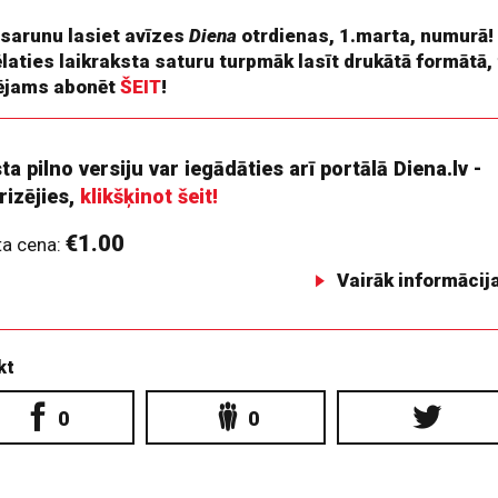
 sarunu lasiet avīzes
Diena
otrdienas, 1.marta, numurā!
ēlaties laikraksta saturu turpmāk lasīt drukātā formātā,
ējams abonēt
ŠEIT
!
ta pilno versiju var iegādāties arī portālā Diena.lv -
rizējies,
klikšķinot šeit!
€1.00
ta cena:
Vairāk informācij
kt
0
0