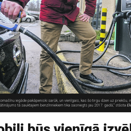
ašīnu iegāde pakāpeniski sarūk, un vienīgais, kas šo tirgu dzen uz priekšu, ir e
ātinājums tā sauktajiem benzīnniekiem tika sasniegts jau 2017. gadā," stāsta
El
biļi būs vienīgā izvē