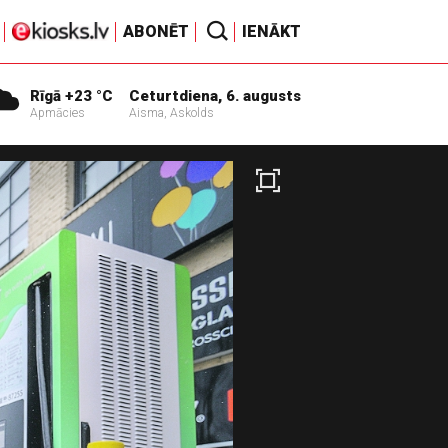
ABONĒT
IENĀKT
Rīgā +23 °C
Ceturtdiena, 6. augusts
Apmācies
Aisma, Askolds