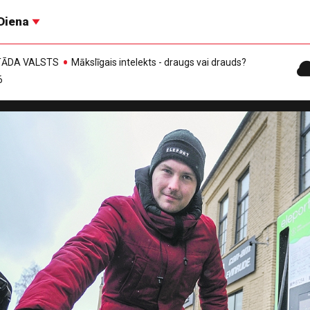
Diena
, TĀDA VALSTS
Mākslīgais intelekts - draugs vai drauds?
6