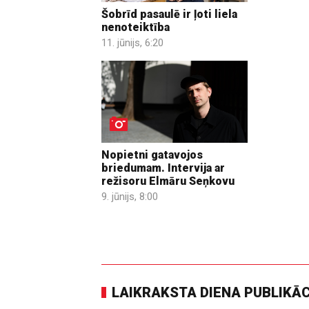
Šobrīd pasaulē ir ļoti liela
nenoteiktība
11. jūnijs, 6:20
Nopietni gatavojos
briedumam. Intervija ar
režisoru Elmāru Seņkovu
9. jūnijs, 8:00
LAIKRAKSTA DIENA PUBLIKĀ