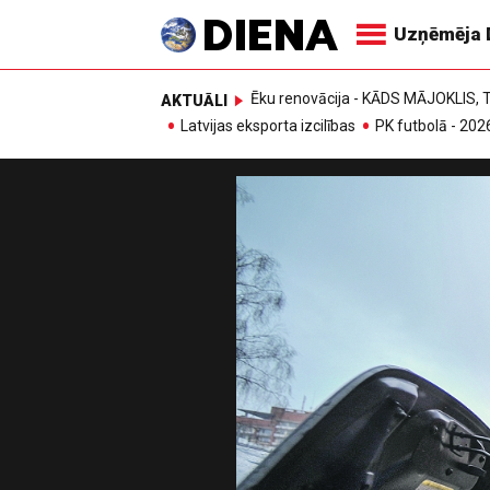
Uzņēmēja 
Ēku renovācija - KĀDS MĀJOKLIS
AKTUĀLI
Latvijas eksporta izcilības
PK futbolā - 202