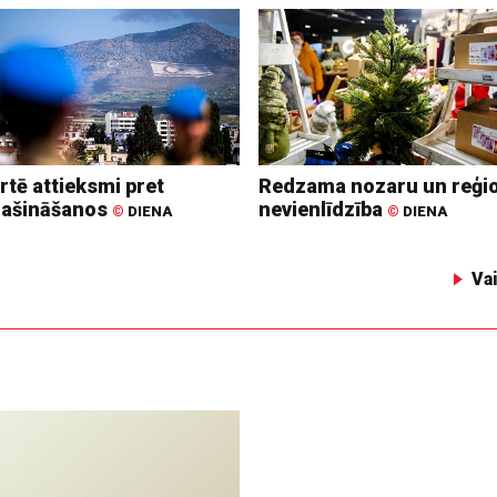
rtē attieksmi pret
Redzama nozaru un reģi
lašināšanos
nevienlīdzība
©
DIENA
©
DIENA
Va