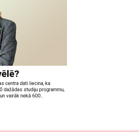
vēlē?
 centra dati liecina, ka
00 dažādas studiju programmu,
n vairāk nekā 600...