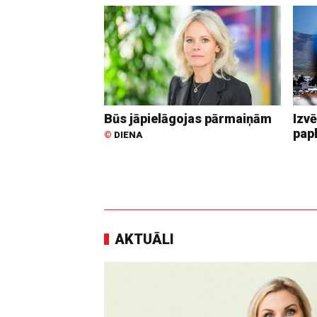
Būs jāpielāgojas pārmaiņām
Izvē
pap
©
DIENA
AKTUĀLI