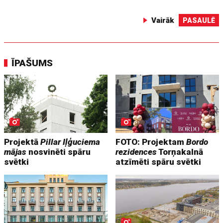
Vairāk
PASAULĒ
ĪPAŠUMS
Projektā
Pillar Iļģuciema
FOTO: Projektam
Bordo
mājas
nosvinēti spāru
rezidences
Torņakalnā
svētki
atzīmēti spāru svētki