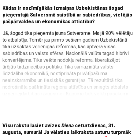
Kādas ir nozīmīgākās izmaiņas Uzbekistānas šogad
pieņemtajā Satversmē saistībā ar sabiedrības, vietējās
pašpārvaldes un ekonomikas attīstību?
Jā, šogad tika pieņemta jauna Satversme. Maijā 90% vēlētāju
to atbalstīja. Tomēr jau pirms sešiem gadiem Uzbekistānā
tika uzsāktas vērienīgas reformas, kas aptvēra visas
sabiedrības un valsts sfēras. Nacionālā valūta tagad ir brīvi
konvertējama. Tika veikta nodokļu reforma, liberalizējot
ārējās tirdzniecības politiku. Tika samazināta valsts
līdzdalība ekonomikā, nostiprināta privātīpašuma
neaizskaramība un tiesiskās garantijas. Tā rezultātā tika
nodrošināta paātrināta reģionu attīstība un sniegts atbalsts
uzņēmējdarbības izaugsmei. Kopumā tiek veikti pasākumi
efektīvas, konkurētspējīgas vides radīšanai daudzās
tautsaimniecības nozarēs un pakāpeniskai monopolu
ietekmes samazināšanai preču un
Visu rakstu lasiet avīzes
Diena
ceturtdienas, 31.
augusta, numurā! Ja vēlaties laikraksta saturu turpmāk