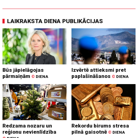
LAIKRAKSTA DIENA PUBLIKĀCIJAS
Būs jāpielāgojas
Izvērtē attieksmi pret
pārmaiņām
paplašināšanos
©
DIENA
©
DIENA
Redzama nozaru un
Rekordu birums stresa
reģionu nevienlīdzība
pilnā gaisotnē
©
DIENA