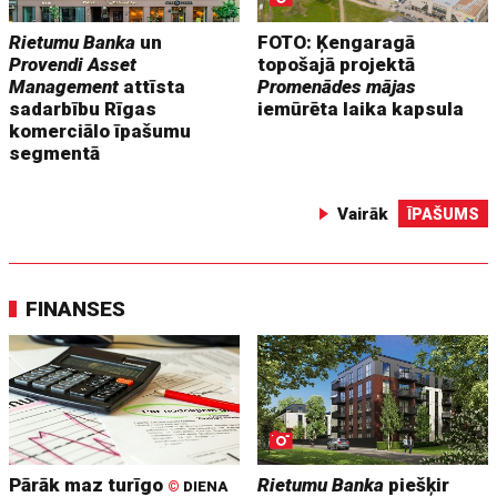
Rietumu Banka
un
FOTO: Ķengaragā
Provendi Asset
topošajā projektā
Management
attīsta
Promenādes mājas
sadarbību Rīgas
iemūrēta laika kapsula
komerciālo īpašumu
segmentā
Vairāk
ĪPAŠUMS
FINANSES
Pārāk maz turīgo
Rietumu Banka
piešķir
©
DIENA