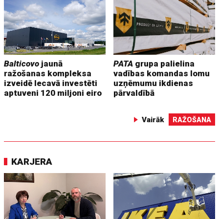
Balticovo
jaunā
PATA
grupa palielina
ražošanas kompleksa
vadības komandas lomu
izveidē Iecavā investēti
uzņēmumu ikdienas
aptuveni 120 miljoni eiro
pārvaldībā
Vairāk
RAŽOŠANA
KARJERA