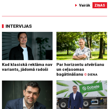
Vairāk
ZIŅAS
INTERVIJAS
Kad klasiskā reklāma nav
Par horizontu atvēršanu
variants, jādomā radoši
un ceļasomas
bagātināšanu
©
DIENA