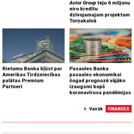
Astor Group
teju 6 miljonu
eiro kredītu
dzīvojamajam projektam
Torņakalnā
Rietumu Banka kļūst par
Pasaules Banka
Amerikas Tirdzniecības
pasaules ekonomikai
palātas Premium
šogad prognozē vājāko
Partneri
izaugsmi kopš
koronavīrusa pandēmijas
Vairāk
FINANSES