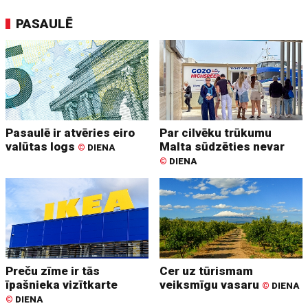
PASAULĒ
Pasaulē ir atvēries eiro
Par cilvēku trūkumu
valūtas logs
Malta sūdzēties nevar
©
DIENA
©
DIENA
Preču zīme ir tās
Cer uz tūrismam
īpašnieka vizītkarte
veiksmīgu vasaru
©
DIENA
©
DIENA