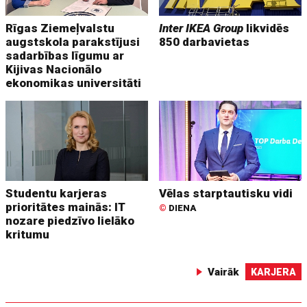
Rīgas Ziemeļvalstu
Inter IKEA Group
likvidēs
augstskola parakstījusi
850 darbavietas
sadarbības līgumu ar
Kijivas Nacionālo
ekonomikas universitāti
Studentu karjeras
Vēlas starptautisku vidi
prioritātes mainās: IT
©
DIENA
nozare piedzīvo lielāko
kritumu
Vairāk
KARJERA