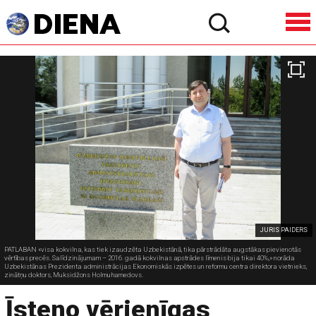
JURIS PAIDERS
PATLABAN «visa kokvilna, kas tiek izaudzēta Uzbekistānā, tika pārstrādāta augstākas pievienotās
vērtības precēs. Salīdzinājumam – 2016. gadā kokvilnas apstrādes līmenis bija tikai 40%,» norāda
Uzbekistānas Prezidenta administrācijas Ekonomiskās izpētes un reformu centra direktora vietnieks,
zinātņu doktors, Muksidžons Holmuhamedovs.
Īsteno vērienīgas