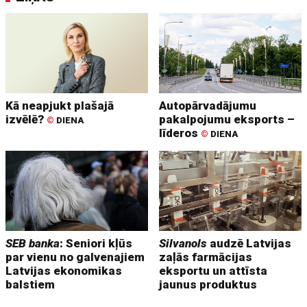
Kā neapjukt plašajā
Autopārvadājumu
izvēlē?
pakalpojumu eksports –
©
DIENA
līderos
©
DIENA
SEB banka
: Seniori kļūs
Silvanols
audzē Latvijas
par vienu no galvenajiem
zaļās farmācijas
Latvijas ekonomikas
eksportu un attīsta
balstiem
jaunus produktus