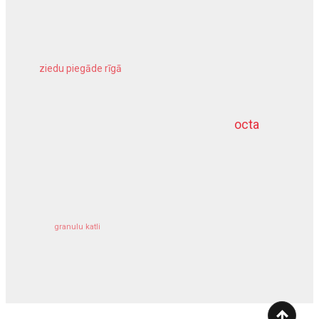
ziedu piegāde rīgā
meliorācijas darbi
octa
dziļurbums
kravu apdrošināšana
granulu katli
siltumsūknis