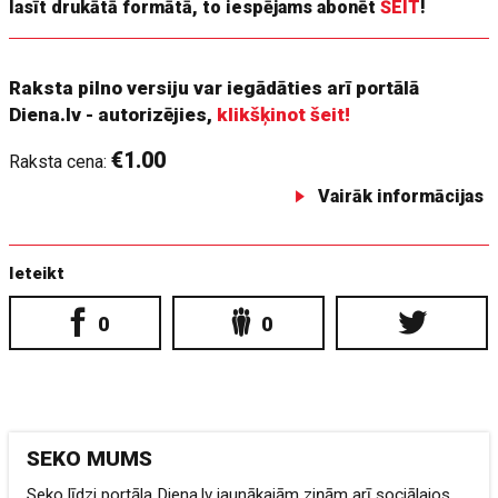
lasīt drukātā formātā, to iespējams abonēt
ŠEIT
!
Raksta pilno versiju var iegādāties arī portālā
Diena.lv - autorizējies,
klikšķinot šeit!
€1.00
Raksta cena:
Vairāk informācijas
Ieteikt
0
0
SEKO MUMS
Seko līdzi portāla Diena.lv jaunākajām ziņām arī sociālajos