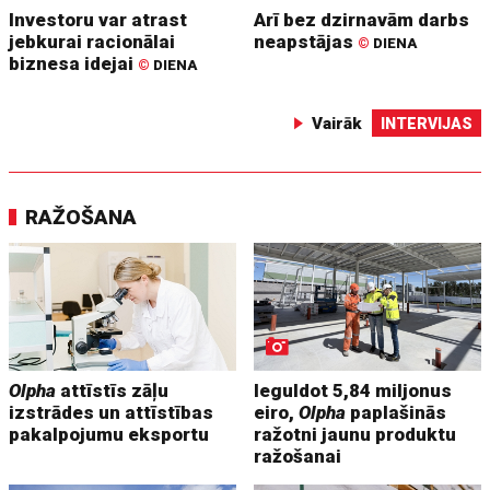
Investoru var atrast
Arī bez dzirnavām darbs
jebkurai racionālai
neapstājas
©
DIENA
biznesa idejai
©
DIENA
Vairāk
INTERVIJAS
RAŽOŠANA
Olpha
attīstīs zāļu
Ieguldot 5,84 miljonus
izstrādes un attīstības
eiro,
Olpha
paplašinās
pakalpojumu eksportu
ražotni jaunu produktu
ražošanai