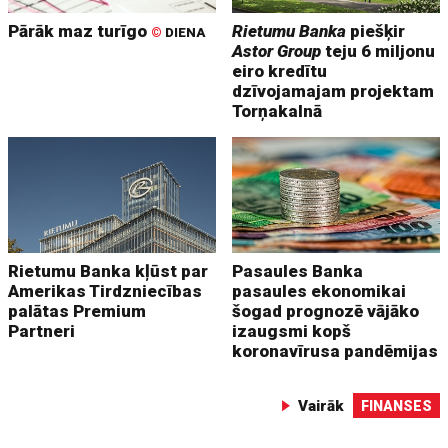
Pārāk maz turīgo
Rietumu Banka
piešķir
©
DIENA
Astor Group
teju 6 miljonu
eiro kredītu
dzīvojamajam projektam
Torņakalnā
Rietumu Banka kļūst par
Pasaules Banka
Amerikas Tirdzniecības
pasaules ekonomikai
palātas Premium
šogad prognozē vājāko
Partneri
izaugsmi kopš
koronavīrusa pandēmijas
Vairāk
FINANSES