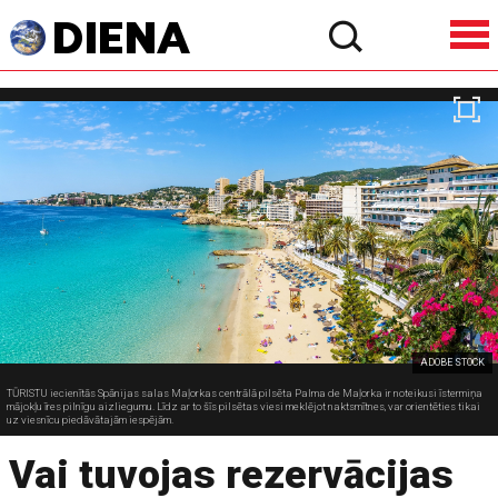
ADOBE STOCK
TŪRISTU iecienītās Spānijas salas Maļorkas centrālā pilsēta Palma de Maļorka ir noteikusi īstermiņa
mājokļu īres pilnīgu aizliegumu. Līdz ar to šīs pilsētas viesi meklējot naktsmītnes, var orientēties tikai
uz viesnīcu piedāvātajām iespējām.
Vai tuvojas rezervācijas