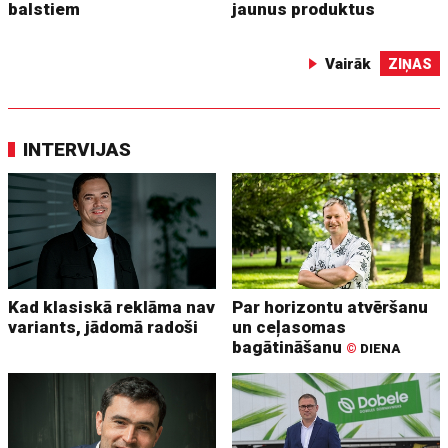
balstiem
jaunus produktus
Vairāk
ZIŅAS
INTERVIJAS
Kad klasiskā reklāma nav
Par horizontu atvēršanu
variants, jādomā radoši
un ceļasomas
bagātināšanu
©
DIENA