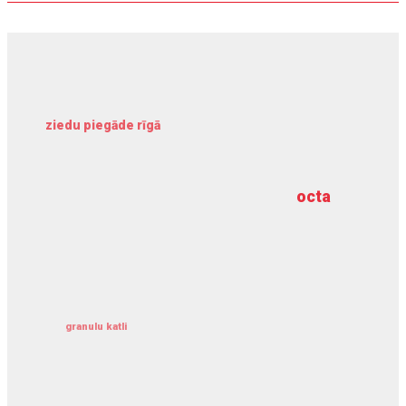
ziedu piegāde rīgā
meliorācijas darbi
octa
dziļurbums
kravu apdrošināšana
granulu katli
siltumsūknis