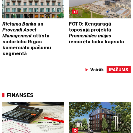
Rietumu Banka
un
FOTO: Ķengaragā
Provendi Asset
topošajā projektā
Management
attīsta
Promenādes mājas
sadarbību Rīgas
iemūrēta laika kapsula
komerciālo īpašumu
segmentā
Vairāk
ĪPAŠUMS
FINANSES