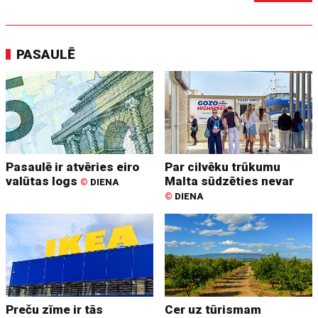
PASAULĒ
Pasaulē ir atvēries eiro
Par cilvēku trūkumu
valūtas logs
Malta sūdzēties nevar
©
DIENA
©
DIENA
Preču zīme ir tās
Cer uz tūrismam