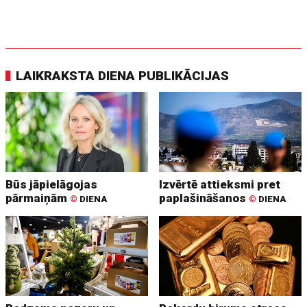
LAIKRAKSTA DIENA PUBLIKĀCIJAS
Būs jāpielāgojas
Izvērtē attieksmi pret
pārmaiņām
paplašināšanos
©
DIENA
©
DIENA