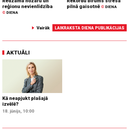
Redzama nozaru un
Rekordu birums stresa
reģionu nevienlīdzība
pilnā gaisotnē
©
DIENA
©
DIENA
Vairāk
LAIKRAKSTA DIENA PUBLIKĀCIJAS
AKTUĀLI
Kā neapjukt plašajā
izvēlē?
18. jūnijs, 10:00