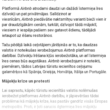
Platformā
Airbnb
atrodami daudzi un dažādi īstermiņa īres
dzīvokļi un pat privātmājas. Salīdzinot ar
viesnīcām,
Airbnb
piedāvātie naktsmītņu varianti bieži vien ir
par draudzīgākām cenām, turklāt, dzīvojot tādā mājoklī,
viesiem ir iespēja pašiem sev gatavot ēdienu, tādējādi
ietaupot uz ēšanu restorānos.
Taču pēdējā laikā ceļotājiem jārēķinās ar to, ka daudzas
valstis ir noteikušas ierobežojumus
Airbnb
platformas
darbībai. Dzīvokļu īrēšana kļūs ierobežotāka, un arī īstermiņa
īres cenas būs augstākas.
Airbnb
ierobežojumi ir noteikti,
piemēram, tādos Latvijas tūristu iecienītos ceļojumu
galamērķos kā Spānija, Grieķija, Horvātija, Itālija un Portugāle.
Mājokļu krīze un protesti
Lai saprastu, kāpēc tūristu iecienītās valstis nolēmušas
ierobežot platformas
Airbnb
darbību, ir jāpievēršas tādai
problēmai kā mājokļu krīze, kas pastāv gandrīz visās Eiropas
metropolēs. Proti, ir ļoti sarucis ilgtermiņa īres mājokļu