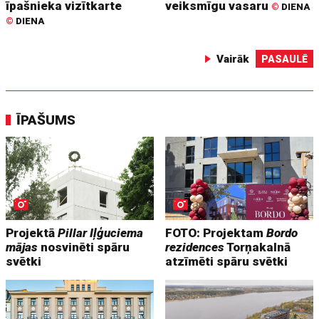
īpašnieka vizītkarte
veiksmīgu vasaru
©
DIENA
©
DIENA
Vairāk
PASAULĒ
ĪPAŠUMS
Projektā
Pillar Iļģuciema
FOTO: Projektam
Bordo
mājas
nosvinēti spāru
rezidences
Torņakalnā
svētki
atzīmēti spāru svētki