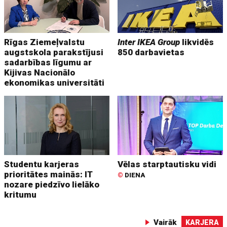
Rīgas Ziemeļvalstu
Inter IKEA Group
likvidēs
augstskola parakstījusi
850 darbavietas
sadarbības līgumu ar
Kijivas Nacionālo
ekonomikas universitāti
Studentu karjeras
Vēlas starptautisku vidi
prioritātes mainās: IT
©
DIENA
nozare piedzīvo lielāko
kritumu
Vairāk
KARJERA