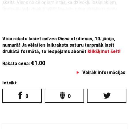
skaits. Viens no cēloņiem ir tas, ka dzīvokļu īpašniekiem
finansiāli izdevīgāk ir izīrēt tos īstermiņā tūristiem, nevis
ilgtermiņā vietējiem iedzīvotājiem. Līdz ar to vairojas vietējo
iedzīvotāju, it īpaši jauniešu, kuri sākuši strādāt un vēlas īrēt
savu pirmo
Visu rakstu lasiet avīzes
Diena
otrdienas, 10. jūnija,
numurā! Ja vēlaties laikraksta saturu turpmāk lasīt
drukātā formātā, to iespējams abonēt
klikšķinot šeit!
€1.00
Raksta cena:
Vairāk informācijas
Ieteikt
0
0