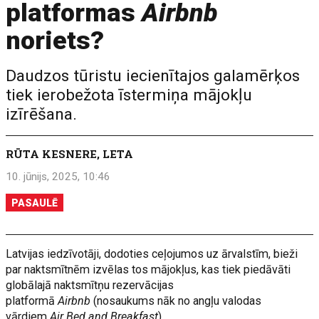
platformas
Airbnb
noriets?
Daudzos tūristu iecienītajos galamērķos
tiek ierobežota īstermiņa mājokļu
izīrēšana.
RŪTA KESNERE, LETA
10. jūnijs, 2025, 10:46
PASAULĒ
Latvijas iedzīvotāji, dodoties ceļojumos uz ārvalstīm, bieži
par naktsmītnēm izvēlas tos mājokļus, kas tiek piedāvāti
globālajā naktsmītņu rezervācijas
platformā
Airbnb
(nosaukums nāk no angļu valodas
vārdiem
Air Bed and Breakfast
).