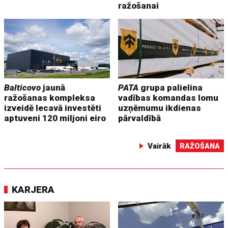
ražošanai
Balticovo
jaunā
PATA
grupa palielina
ražošanas kompleksa
vadības komandas lomu
izveidē Iecavā investēti
uzņēmumu ikdienas
aptuveni 120 miljoni eiro
pārvaldībā
Vairāk
RAŽOŠANA
KARJERA