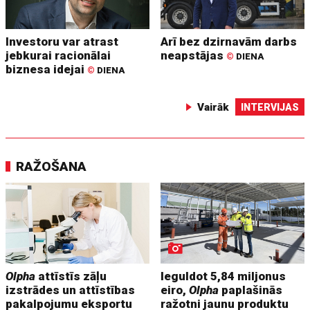
Investoru var atrast
Arī bez dzirnavām darbs
jebkurai racionālai
neapstājas
©
DIENA
biznesa idejai
©
DIENA
Vairāk
INTERVIJAS
RAŽOŠANA
Olpha
attīstīs zāļu
Ieguldot 5,84 miljonus
izstrādes un attīstības
eiro,
Olpha
paplašinās
pakalpojumu eksportu
ražotni jaunu produktu