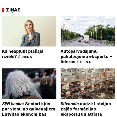
ZIŅAS
Kā neapjukt plašajā
Autopārvadājumu
izvēlē?
pakalpojumu eksports –
©
DIENA
līderos
©
DIENA
SEB banka
: Seniori kļūs
Silvanols
audzē Latvijas
par vienu no galvenajiem
zaļās farmācijas
Latvijas ekonomikas
eksportu un attīsta