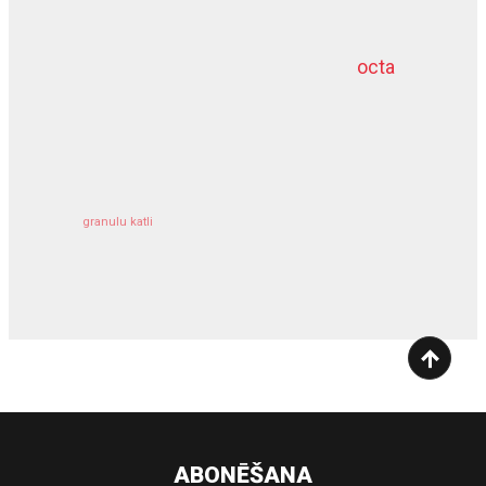
octa
dziļurbums
kravu apdrošināšana
granulu katli
siltumsūknis
ABONĒŠANA