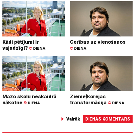
Kādi pētījumi ir
Cerības uz vienošanos
vajadzīgi?
©
DIENA
©
DIENA
Mazo skolu neskaidrā
Ziemeļkorejas
nākotne
transformācija
©
DIENA
©
DIENA
Vairāk
DIENAS KOMENTĀRS