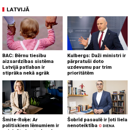
LATVIJĀ
BAC: Bērnu tiesību
Kulbergs: Daži ministri ir
aizsardzības sistēma
pārpratuši doto
Latvijā patlaban ir
uzdevumu par trim
stiprāka nekā agrāk
prioritātēm
Šmite-Roķe: Ar
Šobrīd pasaulē ir ļoti liela
politiskiem lēmumiem ir
nenoteiktība
©
DIENA