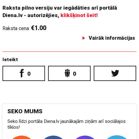
Raksta pilno versiju var iegādāties arī portālā
Diena.lv - autorizējies,
klikšķinot šeit!
€1.00
Raksta cena:
Vairāk informācijas
Ieteikt
0
0
SEKO MUMS
Seko līdzi portāla Diena.lv jaunākajām ziņām arī sociālajos
tīklos!