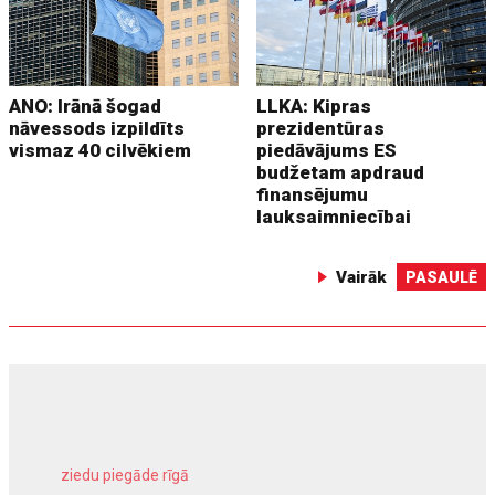
ANO: Irānā šogad
LLKA: Kipras
nāvessods izpildīts
prezidentūras
vismaz 40 cilvēkiem
piedāvājums ES
budžetam apdraud
finansējumu
lauksaimniecībai
Vairāk
PASAULĒ
ziedu piegāde rīgā
meliorācijas darbi