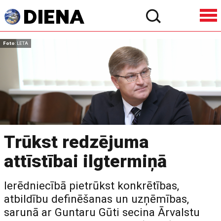
Foto
: LETA
Trūkst redzējuma
attīstībai ilgtermiņā
Ierēdniecībā pietrūkst konkrētības,
atbildību definēšanas un uzņēmības,
sarunā ar Guntaru Gūti secina Ārvalstu