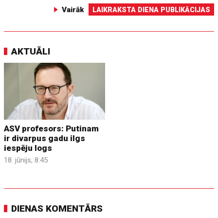
Vairāk
LAIKRAKSTA DIENA PUBLIKĀCIJAS
AKTUĀLI
ASV profesors: Putinam
ir divarpus gadu ilgs
iespēju logs
18. jūnijs, 8:45
DIENAS KOMENTĀRS