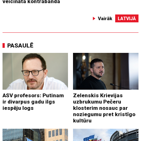
veicināta kontrabanda
Vairāk
LATVIJĀ
PASAULĒ
ASV profesors: Putinam
Zelenskis Krievijas
ir divarpus gadu ilgs
uzbrukumu Pečeru
iespēju logs
klosterim nosauc par
noziegumu pret kristīgo
kultūru