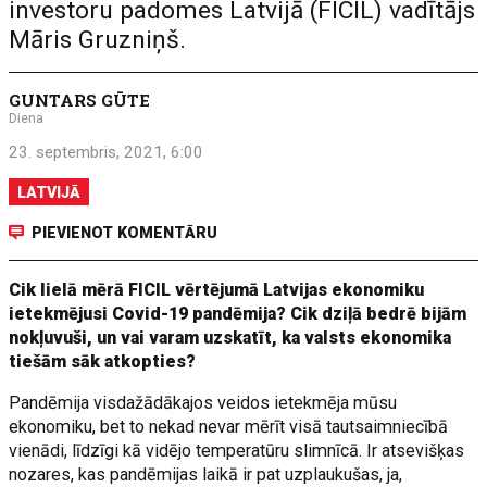
investoru padomes Latvijā (FICIL) vadītājs
Māris Gruzniņš.
GUNTARS GŪTE
Diena
23. septembris, 2021, 6:00
LATVIJĀ
PIEVIENOT KOMENTĀRU
Cik lielā mērā FICIL vērtējumā Latvijas ekonomiku
ietekmējusi Covid-19 pandēmija? Cik dziļā bedrē bijām
nokļuvuši, un vai varam uzskatīt, ka valsts ekonomika
tiešām sāk atkopties?
Pandēmija visdažādākajos veidos ietekmēja mūsu
ekonomiku, bet to nekad nevar mērīt visā tautsaimniecībā
vienādi, līdzīgi kā vidējo temperatūru slimnīcā. Ir atsevišķas
nozares, kas pandēmijas laikā ir pat uzplaukušas, ja,