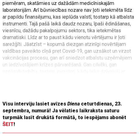
piemēram, skatāmies uz dažādām medicīniskajām
laboratorijām. Arī būvniecības nozare nav ļoti ietekmēta līdz
ar papildu finansējumu, kas ieplūda valstī, tostarp kā atbalsta
instrumenti. Tajā pašā laikā daudz nozaru, īpaši ēdināšanas,
viesnīcu, dažādu pakalpojumu sektors, tika ietekmētas
dramatiski. Līdz ar to paust kādu vienotu vērtējumu ir ļoti
sarežģīti. Jāatzīst – kopumā diezgan atzinīgi novērtējam
valdības paveikto cīņā pret Covid-19, gan uzsākot un virzot
vakcinācijas procesu, gan arī sniedzot atbalstu uzņēmējiem
un iedzīvotājiem krīzes pārvarēšanā. Gan cilvēki, gan
uzņēmējdarbība, tostarp investori, kādu laiku dzīvojuši ar
sajūtu, ka valda neziņa, nepastāvība, neprognozējamība, taču
šobrīd aizvien vairāk izskan cerīgākas, datos bāzētas
prognozes par nākotnes attīstības virzieniem.
Visu interviju lasiet avīzes
Diena
ceturtdienas, 23.
septembra, numurā! Ja vēlaties laikraksta saturu
turpmāk lasīt drukātā formātā, to iespējams abonēt
ŠEIT
!