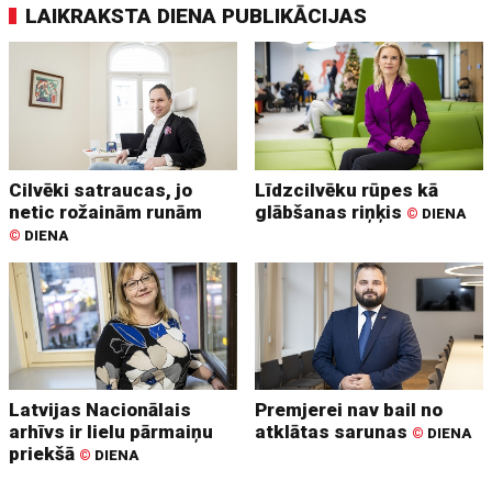
LAIKRAKSTA DIENA PUBLIKĀCIJAS
Cilvēki satraucas, jo
Līdzcilvēku rūpes kā
netic rožainām runām
glābšanas riņķis
©
DIENA
©
DIENA
Latvijas Nacionālais
Premjerei nav bail no
arhīvs ir lielu pārmaiņu
atklātas sarunas
©
DIENA
priekšā
©
DIENA