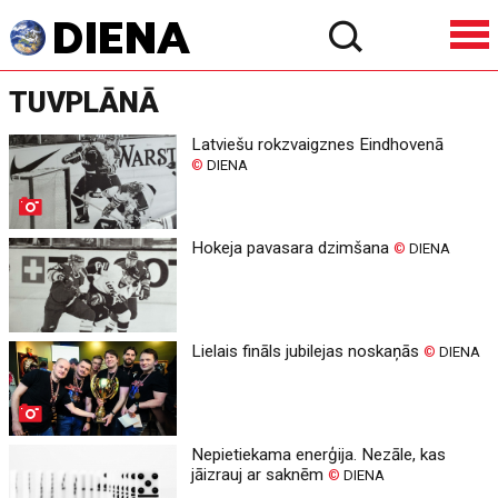
TUVPLĀNĀ
Latviešu rokzvaigznes Eindhovenā
©
DIENA
Hokeja pavasara dzimšana
©
DIENA
Lielais fināls jubilejas noskaņās
©
DIENA
Nepietiekama enerģija. Nezāle, kas
jāizrauj ar saknēm
©
DIENA