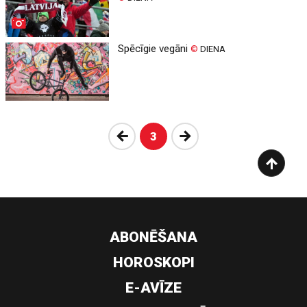
Spēcīgie vegāni
©
DIENA
Atpakaļ
Nākošā
3
ABONĒŠANA
HOROSKOPI
E-AVĪZE