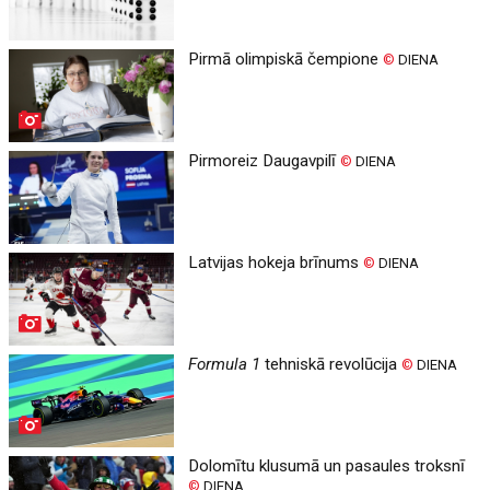
Pirmā olimpiskā čempione
©
DIENA
Pirmoreiz Daugavpilī
©
DIENA
Latvijas hokeja brīnums
©
DIENA
Formula 1
tehniskā revolūcija
©
DIENA
Dolomītu klusumā un pasaules troksnī
©
DIENA