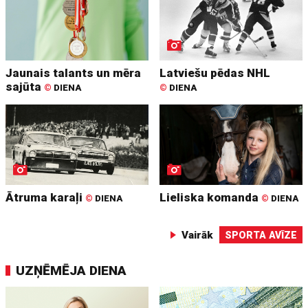
Jaunais talants un mēra
Latviešu pēdas NHL
sajūta
©
DIENA
©
DIENA
Ātruma karaļi
Lieliska komanda
©
DIENA
©
DIENA
Vairāk
SPORTA AVĪZE
UZŅĒMĒJA DIENA