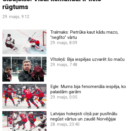
rūgtums
29. maijs, 9:12
Tralmaks: Pietrūka kaut kādu mazo,
"neglīto" vārtu
29. maijs, 8:09
Vītoliņš: Bija iespējas uzvarēt šo maču
29. maijs, 7:48
Egle: Mums bija fenomenāla iespēja, ko
palaidām garām
29. maijs, 0:05
Latvijas hokejisti cīņā par pusfinālu
negūst vārtus un zaudē Norvēģijai
28. maijs, 23:40