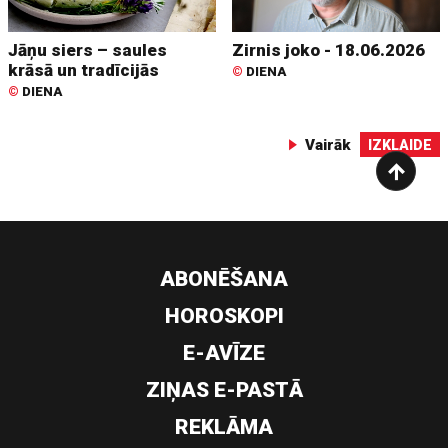
Jāņu siers – saules
Zirnis joko - 18.06.2026
krāsā un tradīcijās
©
DIENA
©
DIENA
Vairāk
IZKLAIDE
ABONĒŠANA
HOROSKOPI
E-AVĪZE
ZIŅAS E-PASTĀ
REKLĀMA