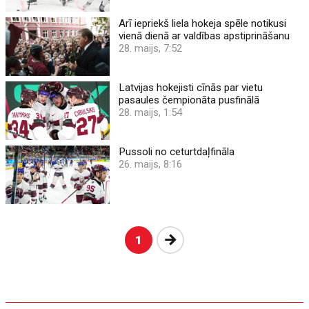
Arī iepriekš liela hokeja spēle notikusi
vienā dienā ar valdības apstiprināšanu
28. maijs, 7:52
Latvijas hokejisti cīnās par vietu
pasaules čempionāta pusfinālā
28. maijs, 1:54
Pussoli no ceturtdaļfināla
26. maijs, 8:16
Nākošā
1