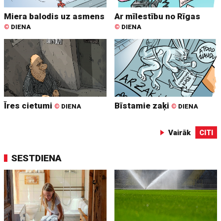
Miera balodis uz asmens
Ar mīlestību no Rīgas
©
DIENA
©
DIENA
Īres cietumi
Bīstamie zaķi
©
DIENA
©
DIENA
Vairāk
CITI
SESTDIENA