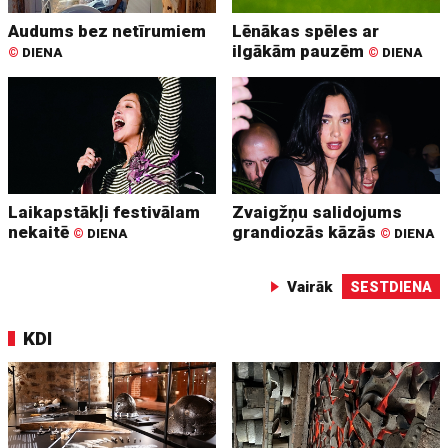
Audums bez netīrumiem
Lēnākas spēles ar
ilgākām pauzēm
©
DIENA
©
DIENA
Laikapstākļi festivālam
Zvaigžņu salidojums
nekaitē
grandiozās kāzās
©
DIENA
©
DIENA
Vairāk
SESTDIENA
KDI