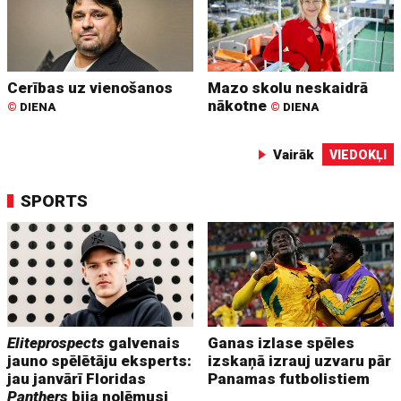
Cerības uz vienošanos
Mazo skolu neskaidrā
nākotne
©
DIENA
©
DIENA
Vairāk
VIEDOKĻI
SPORTS
Eliteprospects
galvenais
Ganas izlase spēles
jauno spēlētāju eksperts:
izskaņā izrauj uzvaru pār
jau janvārī Floridas
Panamas futbolistiem
Panthers
bija nolēmusi