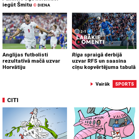
iegūt Šmitu
©
DIENA
Anglijas futbolisti
Riga
spraigā derbijā
rezultatīvā mačā uzvar
uzvar RFS un saasina
Horvātiju
cīņu kopvērtējuma tabulā
Vairāk
SPORTS
CITI