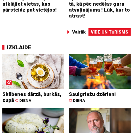
atklājiet vietas, kas
tā, kā pēc nedēļas gara
pārsteidz pat vietējos!
atvaļinājuma ! Lūk, kur to
atrast!
Vairāk
VIDE UN TŪRISMS
IZKLAIDE
Skābenes dārzā, burkās,
Saulgriežu dzērieni
zupā
©
DIENA
©
DIENA