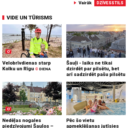
Vairāk
DZĪVESSTILS
VIDE UN TŪRISMS
Velobrīvdienas starp
Šauļi - laiks ne tikai
Kolku un Rīgu
dzirdēt par pilsētu, bet
©
DIENA
arī sadzirdēt pašu pilsētu
Nedēļas nogales
Pēc šo vietu
piedzīvojumi Šauļos –
apmeklēšanas jutīsies