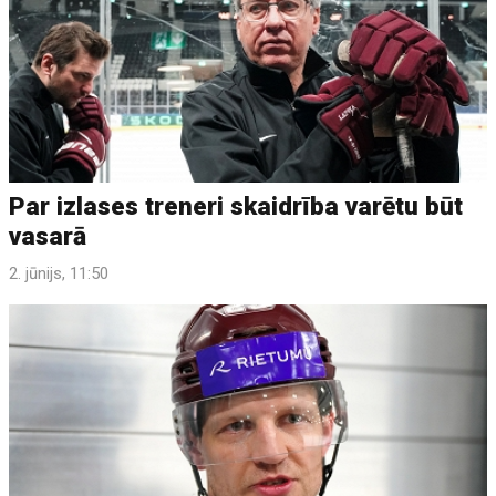
Par izlases treneri skaidrība varētu būt
vasarā
2. jūnijs, 11:50