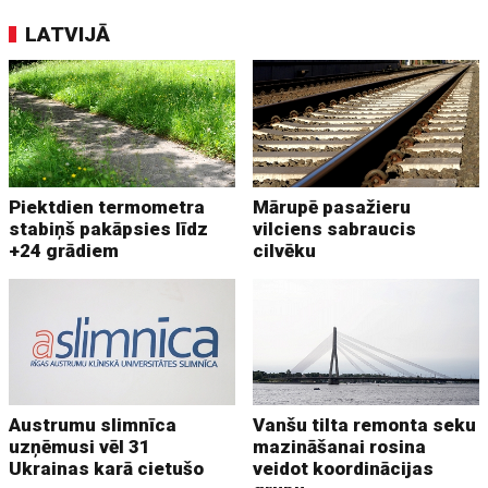
LATVIJĀ
Piektdien termometra
Mārupē pasažieru
stabiņš pakāpsies līdz
vilciens sabraucis
+24 grādiem
cilvēku
Austrumu slimnīca
Vanšu tilta remonta seku
uzņēmusi vēl 31
mazināšanai rosina
Ukrainas karā cietušo
veidot koordinācijas