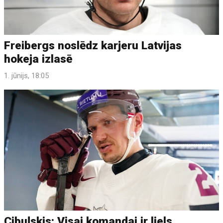
Freibergs noslēdz karjeru Latvijas
hokeja izlasē
1. jūnijs, 18:05
Cibuļskis: Visai komandai ir liels