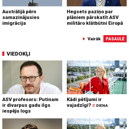
Austrālijā pērn
Hegsets paziņo par
samazinājusies
plāniem pārskatīt ASV
imigrācija
militāro klātbūtni Eiropā
Vairāk
PASAULĒ
VIEDOKĻI
ASV profesors: Putinam
Kādi pētījumi ir
ir divarpus gadu ilgs
vajadzīgi?
©
DIENA
iespēju logs