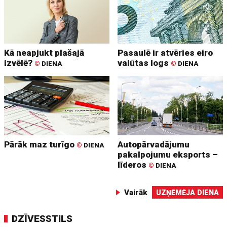
Kā neapjukt plašajā
Pasaulē ir atvēries eiro
izvēlē?
valūtas logs
©
DIENA
©
DIENA
Pārāk maz turīgo
Autopārvadājumu
©
DIENA
pakalpojumu eksports –
līderos
©
DIENA
Vairāk
UZŅĒMĒJA DIENA
DZĪVESSTILS