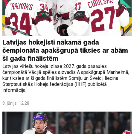
Latvijas hokejisti nākamā gada
čempionāta apakšgrupā tiksies ar abām
šī gada finālistēm
Latvijas vīriešu hokeja izlase 2027. gada pasaules
čempionātā Vācijā spēles aizvadīs A apakšgrupā Manheimā,
kur tiksies ar šī gada finālistēm Somiju un Šveici, liecina
Starptautiskās Hokeja federācijas (IIHF) publicētā
informācija.
8. jūnijs, 12:28