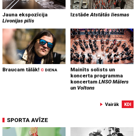
Jauna ekspozīcija
Izstāde
Atstātās liesmas
Livonijas pilis
Braucam tālāk!
Mainīts solists un
©
DIENA
koncerta programma
koncertam
LNSO Mālers
un Voltons
Vairāk
KDI
SPORTA AVĪZE