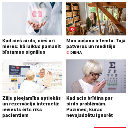
Kad cieš sirds, cieš arī
Man aušana ir lemta. Tajā
nieres: kā laikus pamanīt
patveros un meditēju
bīstamus signālus
©
DIENA
Zāļu pieejamība aptiekās
Kad acis brīdina par
un rezervācija internetā:
sirds problēmām.
ieviests ērts rīks
Pazīmes, kuras
pacientiem
nevajadzētu ignorēt