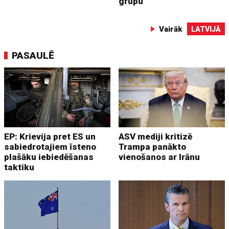
grupu
Vairāk
LATVIJĀ
PASAULĒ
EP: Krievija pret ES un
ASV mediji kritizē
sabiedrotajiem īsteno
Trampa panākto
plašāku iebiedēšanas
vienošanos ar Irānu
taktiku