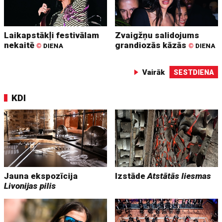
Laikapstākļi festivālam
Zvaigžņu salidojums
nekaitē
grandiozās kāzās
©
DIENA
©
DIENA
Vairāk
SESTDIENA
KDI
Jauna ekspozīcija
Izstāde
Atstātās liesmas
Livonijas pilis