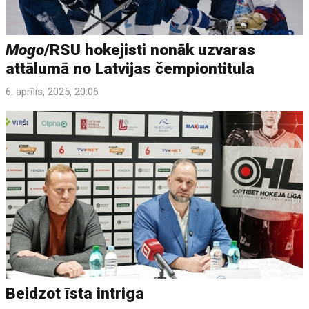
Mogo
/RSU hokejisti nonāk uzvaras
attālumā no Latvijas čempiontitula
6. aprīlis, 2025, 20:06
Beidzot īsta intriga