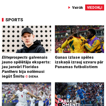
Vairāk
VIEDOKĻI
SPORTS
Eliteprospects
galvenais
Ganas izlase spēles
jauno spēlētāju eksperts:
izskaņā izrauj uzvaru pār
jau janvārī Floridas
Panamas futbolistiem
Panthers
bija nolēmusi
iegūt Šmitu
©
DIENA