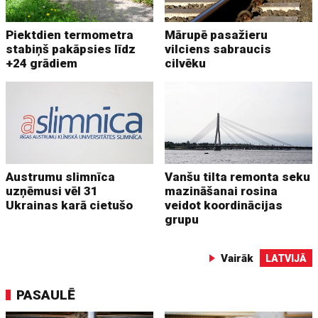
Piektdien termometra
Mārupē pasažieru
stabiņš pakāpsies līdz
vilciens sabraucis
+24 grādiem
cilvēku
Austrumu slimnīca
Vanšu tilta remonta seku
uzņēmusi vēl 31
mazināšanai rosina
Ukrainas karā cietušo
veidot koordinācijas
grupu
Vairāk
LATVIJĀ
PASAULĒ