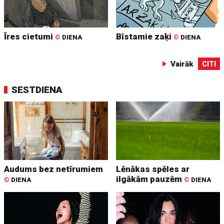
Īres cietumi
Bīstamie zaķi
©
DIENA
©
DIENA
Vairāk
CITI
SESTDIENA
Audums bez netīrumiem
Lēnākas spēles ar
ilgākām pauzēm
©
DIENA
©
DIENA