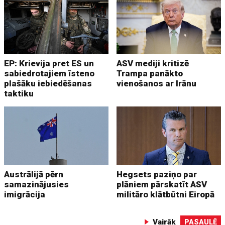
EP: Krievija pret ES un
ASV mediji kritizē
sabiedrotajiem īsteno
Trampa panākto
plašāku iebiedēšanas
vienošanos ar Irānu
taktiku
Austrālijā pērn
Hegsets paziņo par
samazinājusies
plāniem pārskatīt ASV
imigrācija
militāro klātbūtni Eiropā
Vairāk
PASAULĒ