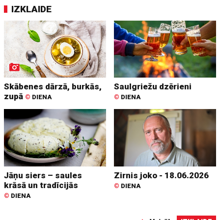
IZKLAIDE
Skābenes dārzā, burkās,
Saulgriežu dzērieni
zupā
©
DIENA
©
DIENA
Jāņu siers – saules
Zirnis joko - 18.06.2026
krāsā un tradīcijās
©
DIENA
©
DIENA