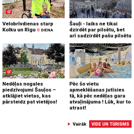
Velobrīvdienas starp
Šauļi - laiks ne tikai
Kolku un Rīgu
dzirdēt par pilsētu, bet
©
DIENA
arī sadzirdēt pašu pilsētu
Nedēļas nogales
Pēc šo vietu
piedzīvojumi Šauļos –
apmeklēšanas jutīsies
atklājiet vietas, kas
tā, kā pēc nedēļas gara
pārsteidz pat vietējos!
atvaļinājuma ! Lūk, kur to
atrast!
Vairāk
VIDE UN TŪRISMS