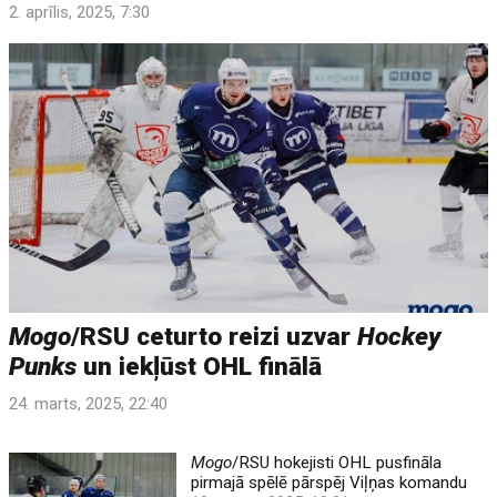
2. aprīlis, 2025, 7:30
Mogo
/RSU ceturto reizi uzvar
Hockey
Punks
un iekļūst OHL finālā
24. marts, 2025, 22:40
Mogo
/RSU hokejisti OHL pusfināla
pirmajā spēlē pārspēj Viļņas komandu