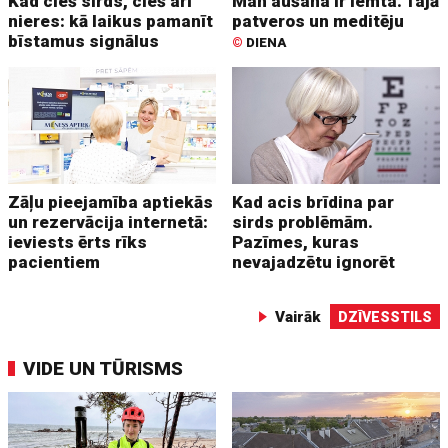
Kad cieš sirds, cieš arī
Man aušana ir lemta. Tajā
nieres: kā laikus pamanīt
patveros un meditēju
bīstamus signālus
©
DIENA
Zāļu pieejamība aptiekās
Kad acis brīdina par
un rezervācija internetā:
sirds problēmām.
ieviests ērts rīks
Pazīmes, kuras
pacientiem
nevajadzētu ignorēt
Vairāk
DZĪVESSTILS
VIDE UN TŪRISMS