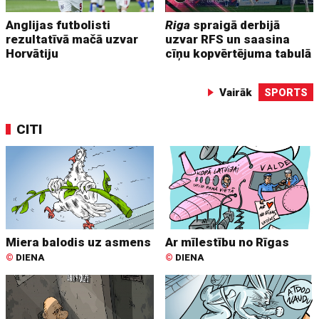
Anglijas futbolisti
Riga
spraigā derbijā
rezultatīvā mačā uzvar
uzvar RFS un saasina
Horvātiju
cīņu kopvērtējuma tabulā
Vairāk
SPORTS
CITI
Miera balodis uz asmens
Ar mīlestību no Rīgas
©
DIENA
©
DIENA