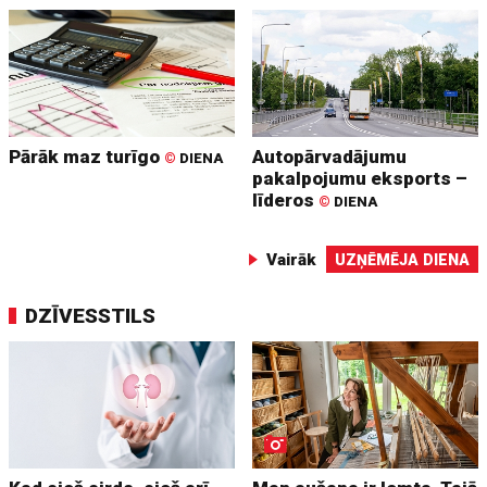
Pārāk maz turīgo
Autopārvadājumu
©
DIENA
pakalpojumu eksports –
līderos
©
DIENA
Vairāk
UZŅĒMĒJA DIENA
DZĪVESSTILS