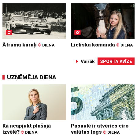
Ātruma karaļi
Lieliska komanda
©
DIENA
©
DIENA
Vairāk
SPORTA AVĪZE
UZŅĒMĒJA DIENA
Kā neapjukt plašajā
Pasaulē ir atvēries eiro
izvēlē?
valūtas logs
©
DIENA
©
DIENA