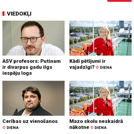
VIEDOKĻI
ASV profesors: Putinam
Kādi pētījumi ir
ir divarpus gadu ilgs
vajadzīgi?
©
DIENA
iespēju logs
Cerības uz vienošanos
Mazo skolu neskaidrā
nākotne
©
DIENA
©
DIENA