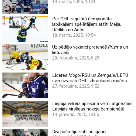
19. marts, 2025, 10:21
Par OHL regulārā čempionāta
labākajiem spēlētājiem atzīti Meija,
Rēdlihs un Ančs
18. marts, 2025, 10:54
Uz pēdējo vakanci pretendē
Prizma
un
lietuvieši
28. februāris, 2025, 8:29
Līderes
Mogo
/RSU un
Zemgale
/LBTU
svin uzvaras OHL izbraukuma mačos
27. februāris, 2025, 9:52
Liepāja vēlreiz apliecina vēlmi atgriezties
Latvijas virslīgas hokeja čempionātā
14. janvāris, 2025, 13:05
Divi pašmāju klubi un igauņi