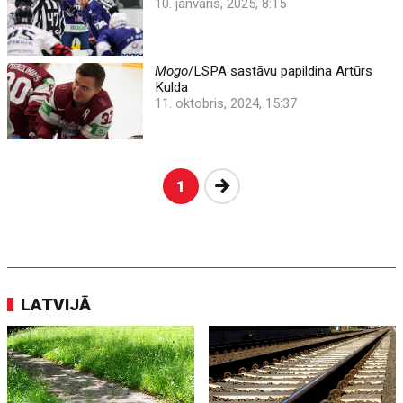
10. janvāris, 2025, 8:15
Mogo
/LSPA sastāvu papildina Artūrs
Kulda
11. oktobris, 2024, 15:37
Nākošā
1
LATVIJĀ