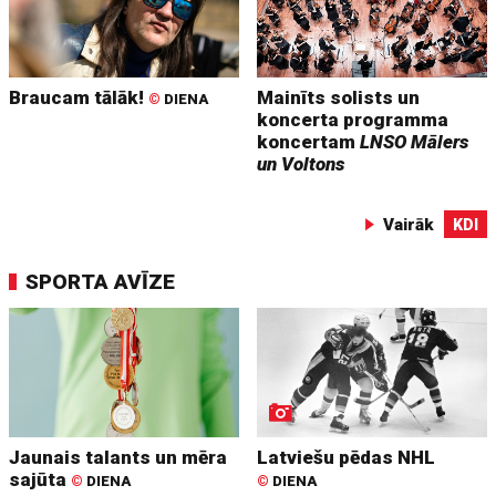
Braucam tālāk!
Mainīts solists un
©
DIENA
koncerta programma
koncertam
LNSO Mālers
un Voltons
Vairāk
KDI
SPORTA AVĪZE
Jaunais talants un mēra
Latviešu pēdas NHL
sajūta
©
DIENA
©
DIENA