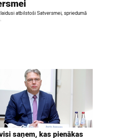
ersmei
aidusi atbilstoši Satversmei, spriedumā
.
visi saņem, kas pienākas