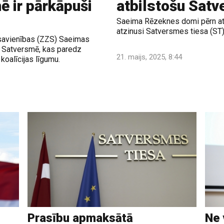
 ir pārkāpuši
atbilstošu Satv
Saeima Rēzeknes domi pērn atl
atzinusi Satversmes tiesa (ST)
 savienības (ZZS) Saeimas
em Satversmē, kas paredz
21. maijs, 2025, 8:44
 koalīcijas līgumu.
Prasību apmaksātā
Ne 