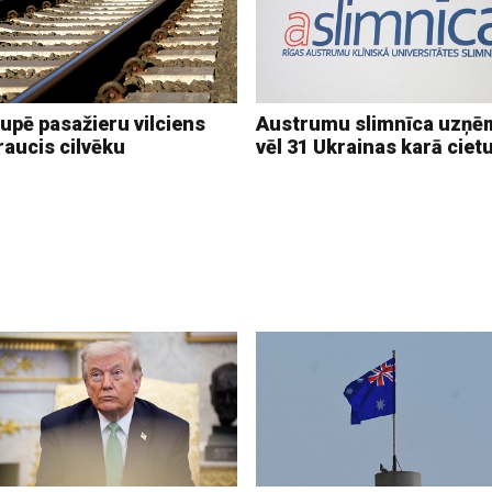
upē pasažieru vilciens
Austrumu slimnīca uzņē
raucis cilvēku
vēl 31 Ukrainas karā ciet