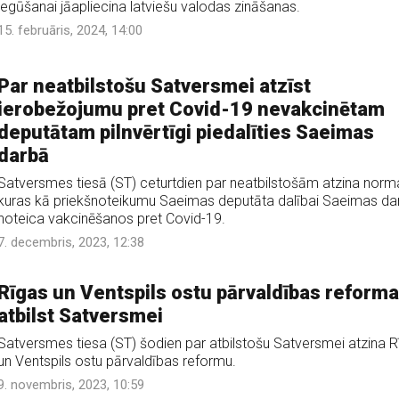
iegūšanai jāapliecina latviešu valodas zināšanas.
15. februāris, 2024, 14:00
Par neatbilstošu Satversmei atzīst
ierobežojumu pret Covid-19 nevakcinētam
deputātam pilnvērtīgi piedalīties Saeimas
darbā
Satversmes tiesā (ST) ceturtdien par neatbilstošām atzina norm
kuras kā priekšnoteikumu Saeimas deputāta dalībai Saeimas da
noteica vakcinēšanos pret Covid-19.
7. decembris, 2023, 12:38
Rīgas un Ventspils ostu pārvaldības reforma
atbilst Satversmei
Satversmes tiesa (ST) šodien par atbilstošu Satversmei atzina R
un Ventspils ostu pārvaldības reformu.
9. novembris, 2023, 10:59