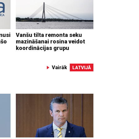
musi
Vanšu tilta remonta seku
ušo
mazināšanai rosina veidot
koordinācijas grupu
Vairāk
LATVIJĀ