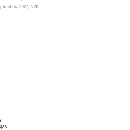
eptembris, 2024, 6:20
am
ujas