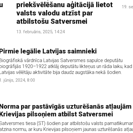
u
priekšvēlēšanu aģitācijā lietot
19. s
valsts valodu atzīst par
atbilstošu Satversmei
13. februāris, 2025, 14:24
Pirmie legālie Latvijas saimnieki
Biogrāfiskā vārdnīca Latvijas Satversmes sapulce deputātu
biogrāfijās 1920–1922 atklāj deputātu likteņus un rāda laiku, kad
Latvijas vēlētāju aktivitāte bija daudz augstāka nekā šodien.
1. jūnijs, 2024, 8:00
Norma par pastāvīgās uzturēšanās atļaujām
Krievijas pilsoņiem atbilst Satversmei
Satversmes tiesa (ST) šodien par atbilstošu valsts pamatlikum
atzina normu, ar kuru Krievijas pilsoņiem jaunas uzturēšanās atļa