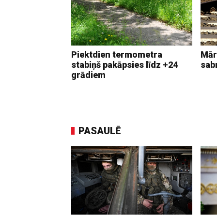
Piektdien termometra
Mār
stabiņš pakāpsies līdz +24
sab
grādiem
PASAULĒ