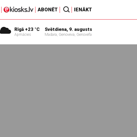
ABONĒT
IENĀKT
Rīgā +23 °C
Svētdiena, 9. augusts
Apmācies
Madara, Genoveva, Genovefa