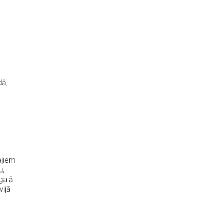
dā,
ajiem
u,
galā
vijā