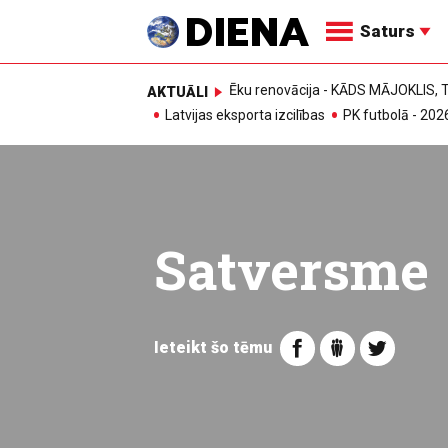
Saturs
Ēku renovācija - KĀDS MĀJOKLIS
AKTUĀLI
Latvijas eksporta izcilības
PK futbolā - 202
Satversme
Ieteikt šo tēmu