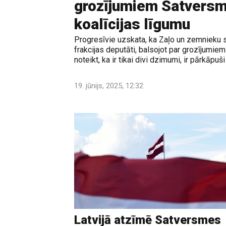
grozījumiem Satversmē
koalīcijas līgumu
Progresīvie uzskata, ka Zaļo un zemnieku
frakcijas deputāti, balsojot par grozījumi
noteikt, ka ir tikai divi dzimumi, ir pārkāpuši
19. jūnijs, 2025, 12:32
Latvijā atzīmē Satversmes