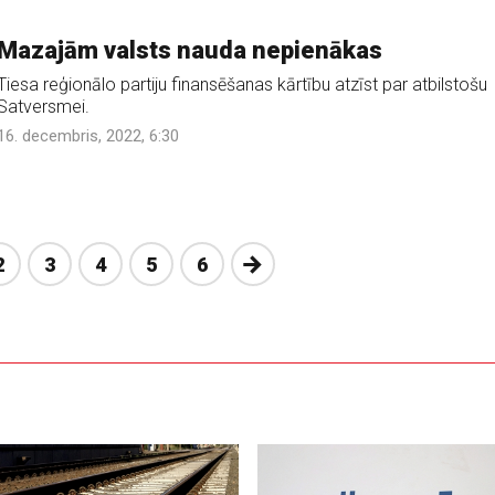
Mazajām valsts nauda nepienākas
Tiesa reģionālo partiju finansēšanas kārtību atzīst par atbilstošu
Satversmei.
16. decembris, 2022, 6:30
Nākošā
2
3
4
5
6