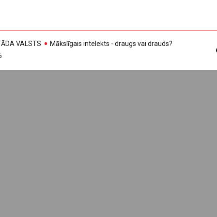
, TĀDA VALSTS
Mākslīgais intelekts - draugs vai drauds?
6