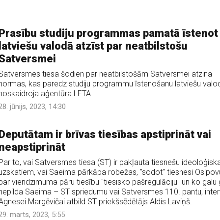
Prasību studiju programmas pamatā īstenot
latviešu valodā atzīst par neatbilstošu
Satversmei
Satversmes tiesa šodien par neatbilstošām Satversmei atzina
normas, kas paredz studiju programmu īstenošanu latviešu valo
noskaidroja aģentūra LETA.
28. jūnijs, 2023, 14:30
Deputātam ir brīvas tiesības apstiprināt vai
neapstiprināt
Par to, vai Satversmes tiesa (ST) ir pakļauta tiesnešu ideoloģisk
uzskatiem, vai Saeima pārkāpa robežas, "sodot" tiesnesi Osipov
par viendzimuma pāru tiesību "tiesisko pašregulāciju" un ko galu 
nepilda Saeima – ST spriedumu vai Satversmes 110. pantu, inter
Agnesei Margēvičai atbild ST priekšsēdētājs Aldis Laviņš.
29. marts, 2023, 5:55