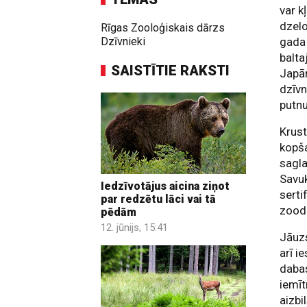
var k
dzelo
Rīgas Zooloģiskais dārzs
Dzīvnieki
gada 
balta
SAISTĪTIE RAKSTI
Japā
dzīvn
putnu
Krust
kopša
sagla
Savu
Iedzīvotājus aicina ziņot
serti
par redzētu lāci vai tā
zood
pēdām
12. jūnijs, 15:41
Jāuzs
arī i
dabas
iemī
aizbi