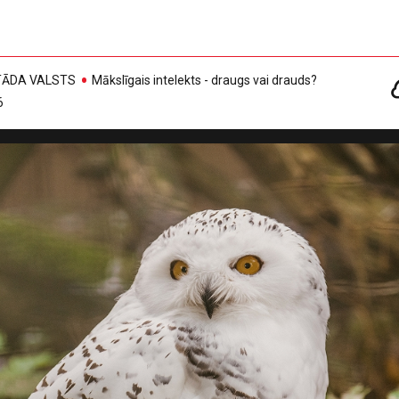
, TĀDA VALSTS
Mākslīgais intelekts - draugs vai drauds?
6