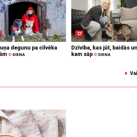
suņa degunu pa cilvēka
Dzīvība, kas jūt, baidās u
dām
kam sāp
©
DIENA
©
DIENA
Va