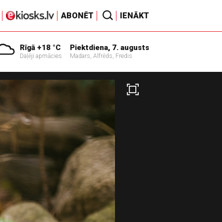
ABONĒT
IENĀKT
Rīgā +18 °C
Piektdiena, 7. augusts
Daļēji apmācies
Madars, Alfrēds, Fredis