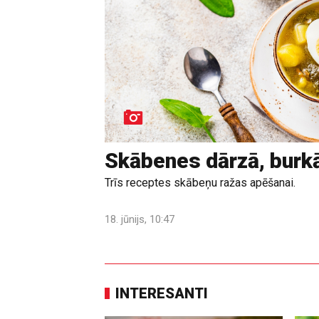
Skābenes dārzā, burk
Trīs receptes skābeņu ražas apēšanai.
18. jūnijs, 10:47
INTERESANTI