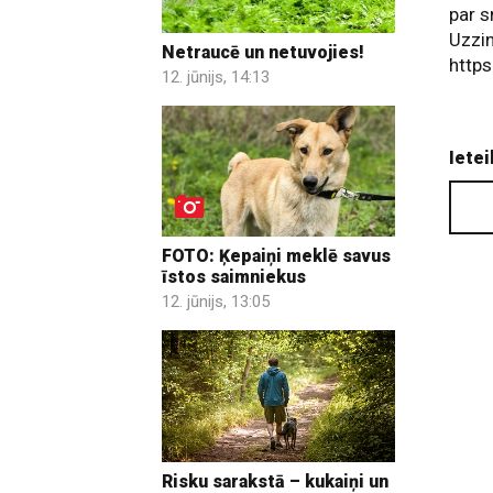
par s
Uzzin
Netraucē un netuvojies!
https
12. jūnijs, 14:13
Ietei
FOTO: Ķepaiņi meklē savus
īstos saimniekus
12. jūnijs, 13:05
Risku sarakstā – kukaiņi un