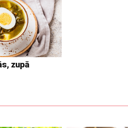
ās, zupā