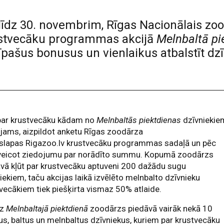
 līdz 30. novembrim, Rīgas Nacionālais zoo
rustvecāku programmas akcijā
Melnbaltā pi
 īpašus bonusus un vienlaikus atbalstīt dz
 par krustvecāku kādam no
Melnbaltās piektdienas
dzīvniekie
jams, aizpildot anketu Rīgas zoodārza
slapas Rigazoo.lv krustvecāku programmas sadaļā un pēc
veicot ziedojumu par norādīto summu. Kopumā zoodārzs
vā kļūt par krustvecāku aptuveni 200 dažādu sugu
iekiem, taču akcijas laikā izvēlēto melnbalto dzīvnieku
vecākiem tiek piešķirta vismaz 50% atlaide.
iz
Melnbaltajā piektdienā
zoodārzs piedāvā vairāk nekā 10
s, baltus un melnbaltus dzīvniekus, kuriem par krustvecāku