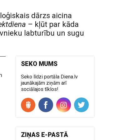
loģiskais dārzs aicina
ektdiena
– kļūt par kāda
īvnieku labturību un sugu
SEKO MUMS
m
Seko līdzi portāla Diena.lv
jaunākajām ziņām arī
sociālajos tīklos!
ZIŅAS E-PASTĀ