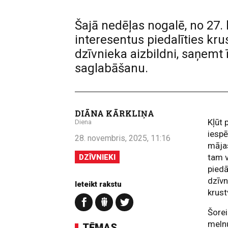
Šajā nedēļas nogalē, no 27.
interesentus piedalīties k
dzīvnieka aizbildni, saņemt
saglabāšanu.
DIĀNA KĀRKLIŅA
Kļūt
Diena
iespē
28. novembris, 2025, 11:16
māja
tam 
DZĪVNIEKI
piedā
dzīvn
Ieteikt rakstu
krust
Šore
melnu
TĒMAS