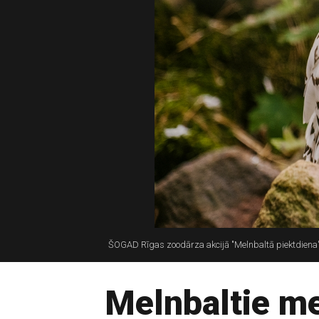
ŠOGAD Rīgas zoodārza akcijā "Melnbaltā piektdiena" 
Melnbaltie m