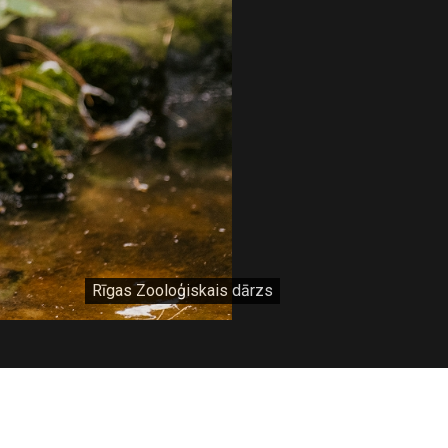
Rīgas Zooloģiskais dārzs