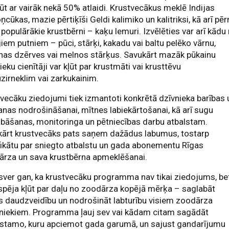
ļūt ar vairāk nekā 50% atlaidi. Krustvecākus meklē Indijas
ņcūkas, mazie pērtiķīši Geldi kalimiko un kalitriksi, kā arī pē
populārākie krustbērni – kaķu lemuri. Izvēlēties var arī kādu
jiem putniem – pūci, stārķi, kakadu vai baltu pelēko vārnu,
nas dzērves vai melnos stārķus. Savukārt mazāk pūkainu
ieku cienītāji var kļūt par krustmāti vai krusttēvu
zirneklim vai zarkukainim.
vecāku ziedojumi tiek izmantoti konkrētā dzīvnieka barības 
nas nodrošināšanai, mītnes labiekārtošanai, kā arī sugu
bāšanas, monitoringa un pētniecības darbu atbalstam.
kārt krustvecāks pats saņem dažādus labumus, tostarp
fikātu par sniegto atbalstu un gada abonementu Rīgas
ārza un sava krustbērna apmeklēšanai.
ver gan, ka krustvecāku programma nav tikai ziedojums, be
espēja kļūt par daļu no zoodārza kopējā mērķa – saglabāt
 daudzveidību un nodrošināt labturību visiem zoodārza
tniekiem. Programma ļauj sev vai kādam citam sagādāt
lstamo, kuru apciemot gada garumā, un sajust gandarījumu