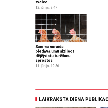
tveice
12. jūnijs, 9:47
Saeima noraida
piedāvājumu aizliegt
dējējvistu turēšanu
sprostos
11. jūnijs, 19:56
LAIKRAKSTA DIENA PUBLIKĀ