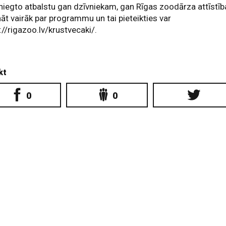
niegto atbalstu gan dzīvniekam, gan Rīgas zoodārza attīstība
āt vairāk par programmu un tai pieteikties var
://rigazoo.lv/krustvecaki/.
kt
0
0