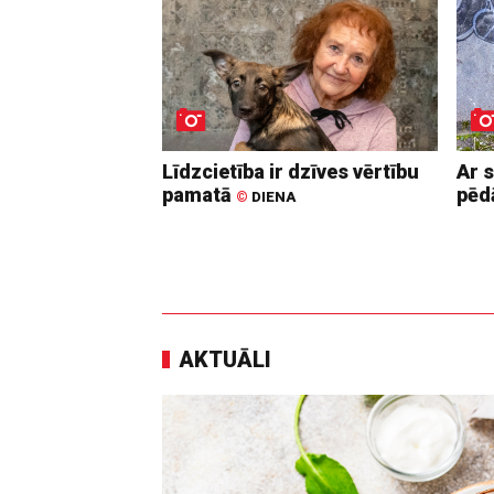
Līdzcietība ir dzīves vērtību
Ar 
pamatā
pē
©
DIENA
AKTUĀLI