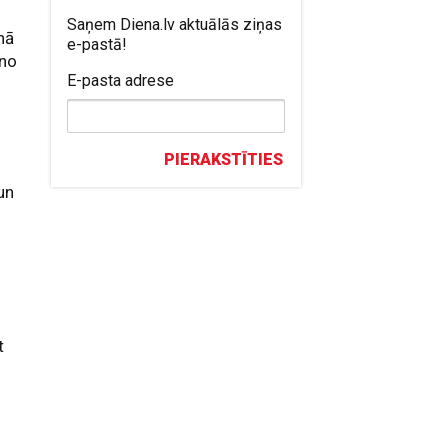
Saņem Diena.lv aktuālās ziņas
rnā
e-pastā!
 no
E-pasta adrese
PIERAKSTĪTIES
un
t