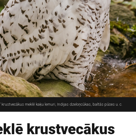
krustvecākus meklē kaķu lemuri, Indijas dzeloņcūkas, baltās pūces u. c.
eklē krustvecākus