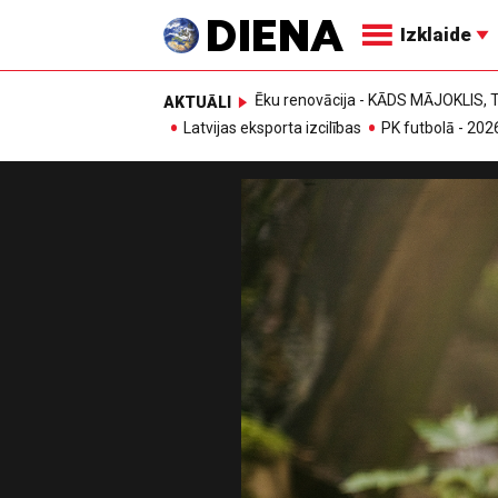
Izklaide
Ēku renovācija - KĀDS MĀJOKLIS
AKTUĀLI
Latvijas eksporta izcilības
PK futbolā - 202