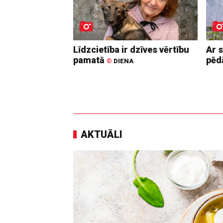
Līdzcietība ir dzīves vērtību
Ar 
pamatā
pē
©
DIENA
AKTUĀLI