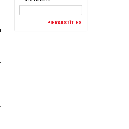
PIERAKSTĪTIES
m
.
s