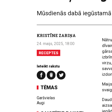
Mūsdienās dabā iegūstamā p
KRISTĪNE ZARIŅA
Nātru
24. maijs, 2025, 18:00
dīvai
gārsa
RECEPTES
izbrī
virzu
Ieteikt rakstu
savva
izdom
Maijs
TĒMAS
svaig
Garšvielas
Daudz
Augi
aizsa
iegād