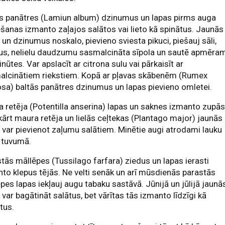
ās panātres (Lamiun album) dzinumus un lapas pirms auga
šanas izmanto zaļajos salātos vai lieto kā spinātus. Jaunās
 un dzinumus noskalo, pievieno sviesta pikuci, piešauj sāli,
rus, nelielu daudzumu sasmalcināta sīpola un sautē apmēra
nūtes. Var apslacīt ar citrona sulu vai pārkaisīt ar
alcinātiem riekstiem. Kopā ar pļavas skābenēm (Rumex
sa) baltās panātres dzinumus un lapas pievieno omletei.
 retēja (Potentilla anserina) lapas un saknes izmanto zupās
ārt maura retēja un lielās ceļtekas (Plantago major) jaunās
 var pievienot zaļumu salātiem. Minētie augi atrodami lauku
 tuvumā.
tās māllēpes (Tussilago farfara) ziedus un lapas ierasti
to klepus tējās. Ne velti senāk un arī mūsdienās parastās
pes lapas iekļauj augu tabaku sastāvā. Jūnijā un jūlijā jaunā
 var bagātināt salātus, bet vārītas tās izmanto līdzīgi kā
tus.