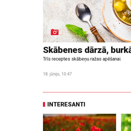
Skābenes dārzā, burk
Trīs receptes skābeņu ražas apēšanai.
18. jūnijs, 10:47
INTERESANTI