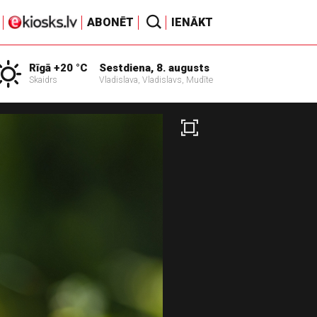
ABONĒT
IENĀKT
Rīgā +20 °C
Sestdiena, 8. augusts
Skaidrs
Vladislava, Vladislavs, Mudīte