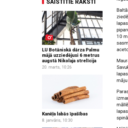
SAISTĪTIE RAKSTI
Balt
ziedē
lapas
pipa
10 mi
sasm
aceto
LU Botāniskā dārza Palmu
mājā uzziedējusi 6 metrus
Maura
augstā Nikolaja strelīcija
Savuk
20. marts, 10:26
lapas
māju
Paras
izman
māllē
lapas
Kanēļa labās īpašības
spinā
8. janvāris, 10:30