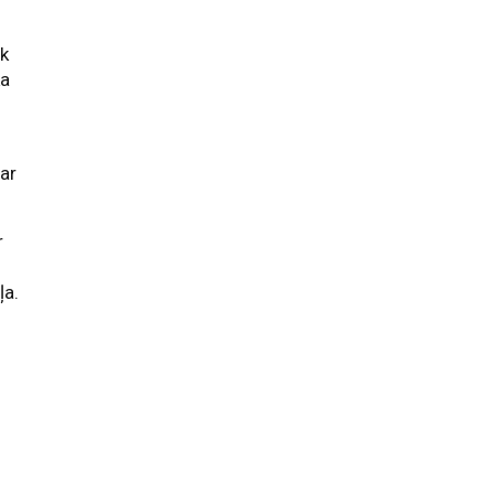
ek
ka
ar
r
ļa.
n