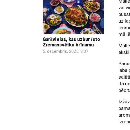
Māllē
vai v
pusst
uz la
iesmi
māllē
Garšvielas, kas uzbur īsto
Ziemassvētku brīnumu
Māllē
5. decembris, 2025, 8:37
ekskl
Paras
laba 
salāt
Ja ne
pēc t
Izžāv
pama
aroma
izman