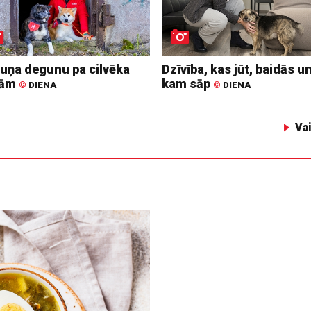
suņa degunu pa cilvēka
Dzīvība, kas jūt, baidās u
dām
kam sāp
©
DIENA
©
DIENA
Va