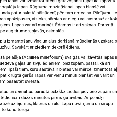
pes lapas var izmantot tīteņu gatavošanai tāpat kā kāpostu
īnogulāju lapas. Rūgtuma mazināšanai lapas blanšē vai
undu patur aukstā sālsūdenī, pēc tam notecina. Pildījumu li
pas apakšpuses, aizloka, pārsien ar diegu vai sasprauž ar ko
ņiem. Lapas var arī marinēt. Ēdamas ir arī saknes. Parastā
pe aug tīrumos, pļavās, ceļmalās.
pju izmantošanu vīna un alus darīšanā mūsdienās uzskata p
uzīvu. Savukārt ar ziediem dekorē ēdienu.
tā pelašķa (Achillea millefolium) svaigās vai žāvētās lapas i
piedeva gaļas un zivju ēdieniem, biezzupām, pastai, kā arī
iem. Īpaši tiem, kuru sastāvā ir bietes vai mērcē izmantota eļ
patīk rūgtā garša, lapas var vienu minūti blanšēt vai vārīt un
am pasautēt sviestā.
ētus un samaltus parastā pelašķa ziedus pievieno zupām u
tēdieniem dažas minūtes pirms gatavības. Ar pelašķi
tizē uzlējumus, liķierus un alu. Lapu novārījumu un sīrupu
to konditorejā.