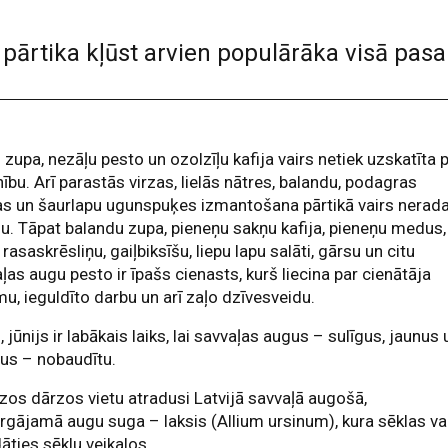
ārtika kļūst arvien populārāka visā pasa
 zupa, nezāļu pesto un ozolzīļu kafija vairs netiek uzskatīta 
nību. Arī parastās virzas, lielās nātres, balandu, podagras
s un šaurlapu ugunspuķes izmantošana pārtikā vairs nerad
nu. Tāpat balandu zupa, pieneņu sakņu kafija, pieneņu medus,
, rasaskrēsliņu, gaiļbiksīšu, liepu lapu salāti, gārsu un citu
ļas augu pesto ir īpašs cienasts, kurš liecina par cienātāja
u, ieguldīto darbu un arī zaļo dzīvesveidu.
, jūnijs ir labākais laiks, lai savvaļas augus – sulīgus, jaunus 
us – nobaudītu.
os dārzos vietu atradusi Latvijā savvaļā augošā,
rgājamā augu suga – laksis (Allium ursinum), kura sēklas va
āties sēklu veikalos.