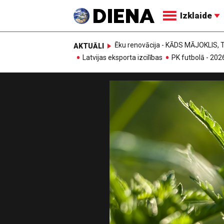
Izklaide
Ēku renovācija - KĀDS MĀJOKLIS
AKTUĀLI
Latvijas eksporta izcilības
PK futbolā - 202