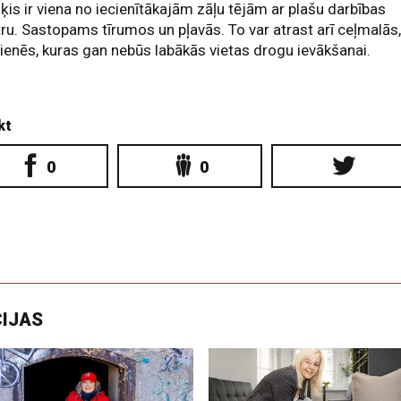
ķis ir viena no iecienītākajām zāļu tējām ar plašu darbības
ru. Sastopams tīrumos un pļavās. To var atrast arī ceļmalās
ienēs, kuras gan nebūs labākās vietas drogu ievākšanai.
kt
0
0
CIJAS