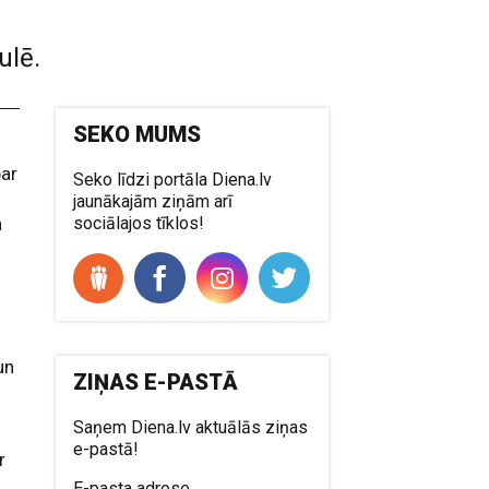
ulē.
SEKO MUMS
par
Seko līdzi portāla Diena.lv
jaunākajām ziņām arī
a
sociālajos tīklos!
un
ZIŅAS E-PASTĀ
Saņem Diena.lv aktuālās ziņas
e-pastā!
r
E-pasta adrese