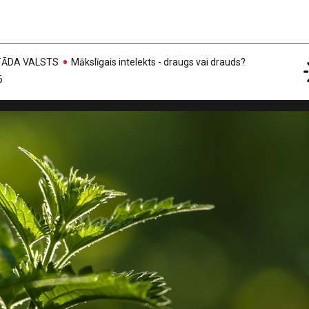
, TĀDA VALSTS
Mākslīgais intelekts - draugs vai drauds?
6