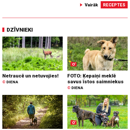
Vairāk
RECEPTES
DZĪVNIEKI
Netraucē un netuvojies!
FOTO: Ķepaiņi meklē
savus īstos saimniekus
©
DIENA
©
DIENA