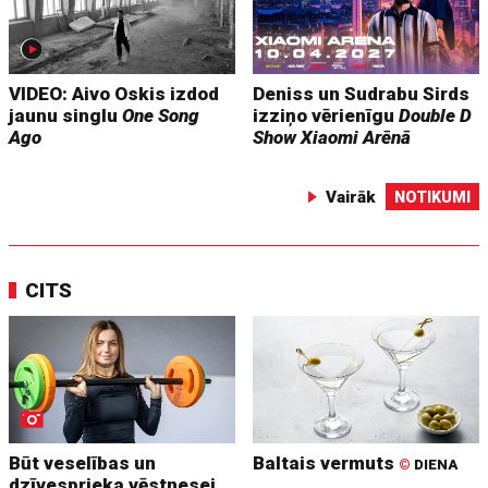
VIDEO: Aivo Oskis izdod
Deniss un Sudrabu Sirds
jaunu singlu
One Song
izziņo vērienīgu
Double D
Ago
Show
Xiaomi Arēnā
Vairāk
NOTIKUMI
CITS
Būt veselības un
Baltais vermuts
©
DIENA
dzīvesprieka vēstnesei