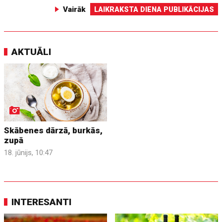
Vairāk
LAIKRAKSTA DIENA PUBLIKĀCIJAS
AKTUĀLI
Skābenes dārzā, burkās,
zupā
18. jūnijs, 10:47
INTERESANTI