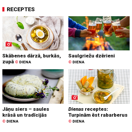
RECEPTES
Skābenes dārzā, burkās,
Saulgriežu dzērieni
zupā
©
DIENA
©
DIENA
Jāņu siers – saules
Dienas
receptes:
krāsā un tradīcijās
Turpinām ēst rabarberus
©
DIENA
©
DIENA