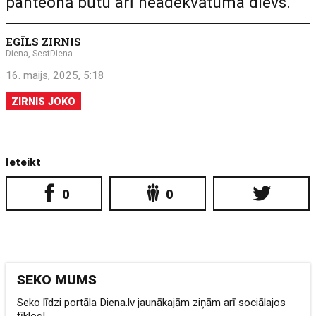
panteonā būtu arī neadekvātuma dievs.
EGĪLS ZIRNIS
Diena, SestDiena
16. maijs, 2025, 5:18
ZIRNIS JOKO
Ieteikt
0
0
SEKO MUMS
Seko līdzi portāla Diena.lv jaunākajām ziņām arī sociālajos