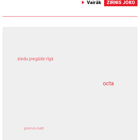
Vairāk
ZIRNIS JOKO
ziedu piegāde rīgā
meliorācijas darbi
octa
dziļurbums
kravu apdrošināšana
granulu katli
siltumsūknis