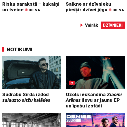
Risku sarakstā – kukaiņi
Saikne ar dzīvnieku
un tveice
piešķir dzīvei jēgu
©
DIENA
©
DIENA
Vairāk
DZĪVNIEKI
NOTIKUMI
Sudrabu Sirds izdod
Ozols ieskandina
Xiaomi
salauzto siržu balādes
Arēnas
šovu ar jaunu EP
un īpašu izstādi