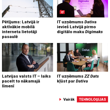
Pētījums: Latvijā ir
IT uzņēmums
Dativa
aktīvākie mobilā
ievieš Latvijā pirmo
interneta lietotāji
digitālo maku
Digimaks
pasaulē
Latvijas valsts IT – laiks
IT uzņēmums
ZZ Dats
pacelt to nākamajā
kļūst par
Dativa
līmenī
Vairāk
TEHNOLOĢIJAS