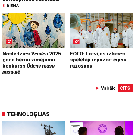
©
DIENA
Noslēdzies
Venden
2025.
FOTO: Latvijas izlases
gada bērnu zīmējumu
spēlētāji iepazīst čipsu
konkurss
Ūdens mūsu
ražošanu
pasaulē
Vairāk
CITS
TEHNOLOĢIJAS