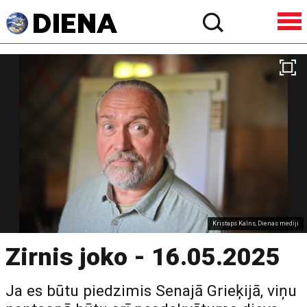
Kristaps Kalns, Dienas mediji
Zirnis joko - 16.05.2025
Ja es būtu piedzimis Senajā Grieķijā, viņu