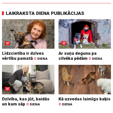
LAIKRAKSTA DIENA PUBLIKĀCIJAS
Līdzcietība ir dzīves
Ar suņa degunu pa
vērtību pamatā
cilvēka pēdām
©
DIENA
©
DIENA
Dzīvība, kas jūt, baidās
Kā uzvedas laimīgs kaķis
un kam sāp
©
DIENA
©
DIENA