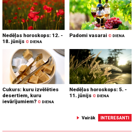
Nedēļas horoskops: 12. -
Padomi vasarai
©
DIENA
18. jūnijs
©
DIENA
Cukurs: kuru izvēlēties
Nedēļas horoskops: 5. -
desertiem, kuru
11. jūnijs
©
DIENA
ievārījumiem?
©
DIENA
Vairāk
INTERESANTI