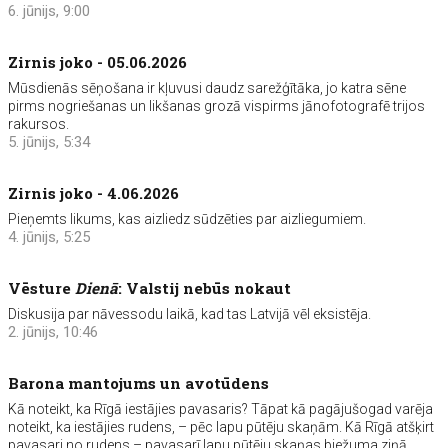
6. jūnijs, 9:00
Zirnis joko - 05.06.2026
Mūsdienās sēņošana ir kļuvusi daudz sarežģītāka, jo katra sēne
pirms nogriešanas un likšanas grozā vispirms jānofotografē trijos
rakursos.
5. jūnijs, 5:34
Zirnis joko - 4.06.2026
Pieņemts likums, kas aizliedz sūdzēties par aizliegumiem.
4. jūnijs, 5:25
Vēsture
Dienā
: Valstij nebūs nokaut
Diskusija par nāvessodu laikā, kad tas Latvijā vēl eksistēja.
2. jūnijs, 10:46
Barona mantojums un avotūdens
Kā noteikt, ka Rīgā iestājies pavasaris? Tāpat kā pagājušogad varēja
noteikt, ka iestājies rudens, – pēc lapu pūtēju skaņām. Kā Rīgā atšķirt
pavasari no rudens – pavasarī lapu pūtēju skaņas biežuma ziņā