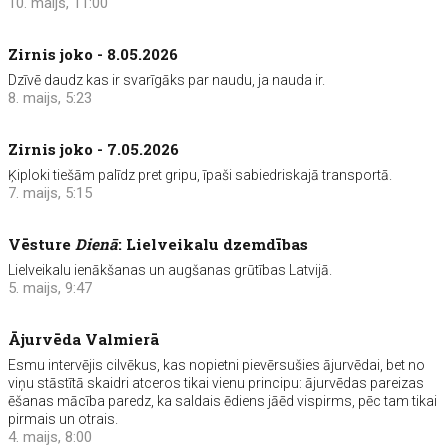
10. maijs, 11:00
Zirnis joko - 8.05.2026
Dzīvē daudz kas ir svarīgāks par naudu, ja nauda ir.
8. maijs, 5:23
Zirnis joko - 7.05.2026
Ķiploki tiešām palīdz pret gripu, īpaši sabiedriskajā transportā.
7. maijs, 5:15
Vēsture
Dienā
: Lielveikalu dzemdības
Lielveikalu ienākšanas un augšanas grūtības Latvijā.
5. maijs, 9:47
Ājurvēda Valmierā
Esmu intervējis cilvēkus, kas nopietni pievērsušies ājurvēdai, bet no
viņu stāstītā skaidri atceros tikai vienu principu: ājurvēdas pareizas
ēšanas mācība paredz, ka saldais ēdiens jāēd vispirms, pēc tam tikai
pirmais un otrais.
4. maijs, 8:00