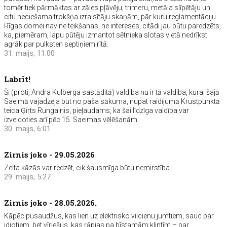
tomēr tiek pārmāktas ar zāles pļāvēju, trimeru, metāla slīpētāju un
citu neciešama trokšņa izraisītāju skaņām, pār kuru reglamentāciju
Rīgas domei nav ne teikšanas, ne intereses, citādi jau būtu paredzēts,
ka, piemēram, lapu pūtēju izmantot sētnieka slotas vietā nedrīkst
agrāk par pulksten septiņiem rītā.
31. maijs, 11:00
Labrīt!
Šī (proti, Andra Kulberga sastādītā) valdība nu ir tā valdība, kurai šajā
Saeimā vajadzēja būt no paša sākuma, nupat raidījumā Krustpunktā
teica Ģirts Rungainis, pieļaudams, ka šai līdzīga valdība var
izveidoties arī pēc 15. Saeimas vēlēšanām.
30. maijs, 6:01
Zirnis joko - 29.05.2026
Zelta kāzās var redzēt, cik šausmīga būtu nemirstība.
29. maijs, 5:27
Zirnis joko - 28.05.2026.
Kāpēc pusaudžus, kas lien uz elektrisko vilcienu jumtiem, sauc par
idiotiem, bet vīriešus, kas rāpjas pa bīstamām klintīm – par