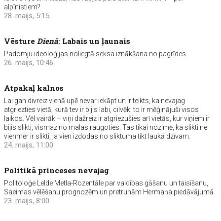
alpīnistiem?
28. maijs, 5:15
Vēsture
Dienā
: Labais un ļaunais
Padomju ideoloģijas noliegtā seksa iznākšana no pagrīdes.
26. maijs, 10:46
Atpakaļ kalnos
Lai gan divreiz vienā upē nevar iekāpt un ir teikts, ka nevajag
atgriezties vietā, kurā tev ir bijis labi, cilvēki to ir mēģinājuši visos
laikos. Vēl vairāk – viņi dažreiz ir atgriezušies arī vietās, kur viņiem ir
bijis slikti, vismaz no malas raugoties. Tas tikai nozīmē, ka slikti ne
vienmēr ir slikti, ja vien izdodas no sliktuma tikt laukā dzīvam.
24. maijs, 11:00
Politikā princeses nevajag
Politoloģe Lelde Metla-Rozentāle par valdības gāšanu un taisīšanu,
Saeimas vēlēšanu prognozēm un pretrunām Hermaņa piedāvājumā.
23. maijs, 8:00