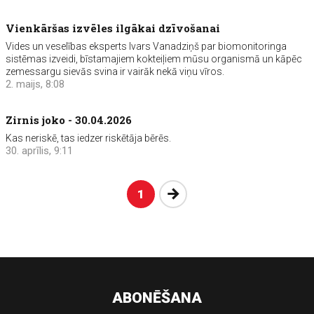
Vienkāršas izvēles ilgākai dzīvošanai
Vides un veselības eksperts Ivars Vanadziņš par biomonitoringa
sistēmas izveidi, bīstamajiem kokteiļiem mūsu organismā un kāpēc
zemessargu sievās svina ir vairāk nekā viņu vīros.
2. maijs, 8:08
Zirnis joko - 30.04.2026
Kas neriskē, tas iedzer riskētāja bērēs.
30. aprīlis, 9:11
Nākošā
1
ABONĒŠANA