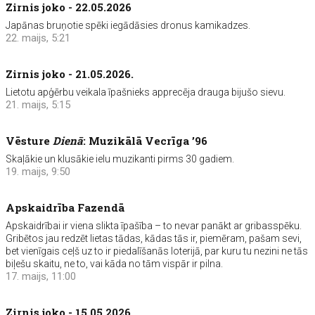
Zirnis joko - 22.05.2026
Japānas bruņotie spēki iegādāsies dronus kamikadzes.
22. maijs, 5:21
Zirnis joko - 21.05.2026.
Lietotu apģērbu veikala īpašnieks apprecēja drauga bijušo sievu.
21. maijs, 5:15
Vēsture
Dienā
: Muzikālā Vecrīga ’96
Skaļākie un klusākie ielu muzikanti pirms 30 gadiem.
19. maijs, 9:50
Apskaidrība Fazendā
Apskaidrībai ir viena slikta īpašība – to nevar panākt ar gribasspēku.
Gribētos jau redzēt lietas tādas, kādas tās ir, piemēram, pašam sevi,
bet vienīgais ceļš uz to ir piedalīšanās loterijā, par kuru tu nezini ne tās
biļešu skaitu, ne to, vai kāda no tām vispār ir pilna.
17. maijs, 11:00
Zirnis joko - 15.05.2026