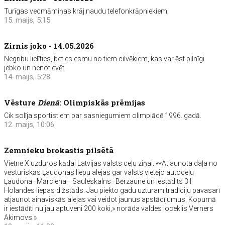
Turīgas vecmāmiņas krāj naudu telefonkrāpniekiem
15. maijs, 5:15
Zirnis joko - 14.05.2026
Negribu lielīties, bet es esmu no tiem cilvēkiem, kas var ēst pilnīgi
jebko un nenotievēt.
14. maijs, 5:28
Vēsture
Dienā
: Olimpiskās prēmijas
Cik solīja sportistiem par sasniegumiem olimpiādē 1996. gadā.
12. maijs, 10:06
Zemnieku brokastis pilsētā
Vietnē X uzdūros kādai Latvijas valsts ceļu ziņai: ««Atjaunota daļa no
vēsturiskās Ļaudonas liepu alejas gar valsts vietējo autoceļu
Ļaudona–Mārciena– Sauleskalns–Bērzaune un iestādīts 31
Holandes liepas dižstāds. Jau piekto gadu uzturam tradīciju pavasarī
atjaunot ainaviskās alejas vai veidot jaunus apstādījumus. Kopumā
ir iestādīti nu jau aptuveni 200 koki,» norāda valdes loceklis Verners
Akimovs.»