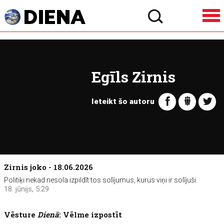
Egīls Zirnis
Ieteikt šo autoru
Zirnis joko - 18.06.2026
Politiķi nekad nesola izpildīt tos solījumus, kurus viņi ir solījuši.
18. jūnijs, 5:29
Vēsture
Dienā
: Vēlme izpostīt