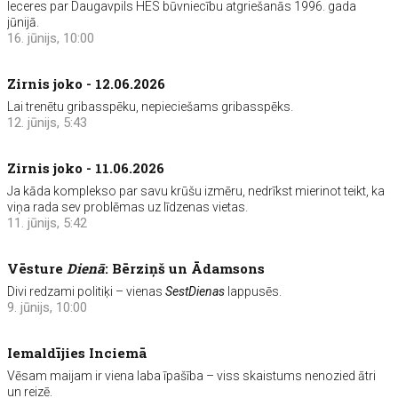
Ieceres par Daugavpils HES būvniecību atgriešanās 1996. gada
jūnijā.
16. jūnijs, 10:00
Zirnis joko - 12.06.2026
Lai trenētu gribasspēku, nepieciešams gribasspēks.
12. jūnijs, 5:43
Zirnis joko - 11.06.2026
Ja kāda komplekso par savu krūšu izmēru, nedrīkst mierinot teikt, ka
viņa rada sev problēmas uz līdzenas vietas.
11. jūnijs, 5:42
Vēsture
Dienā
: Bērziņš un Ādamsons
Divi redzami politiķi – vienas
SestDienas
lappusēs.
9. jūnijs, 10:00
Iemaldījies Inciemā
Vēsam maijam ir viena laba īpašība – viss skaistums nenozied ātri
un reizē.