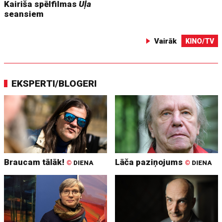
Kairiša spēlfilmas
Uļa
seansiem
Vairāk
KINO/TV
EKSPERTI/BLOGERI
Braucam tālāk!
Lāča paziņojums
©
DIENA
©
DIENA