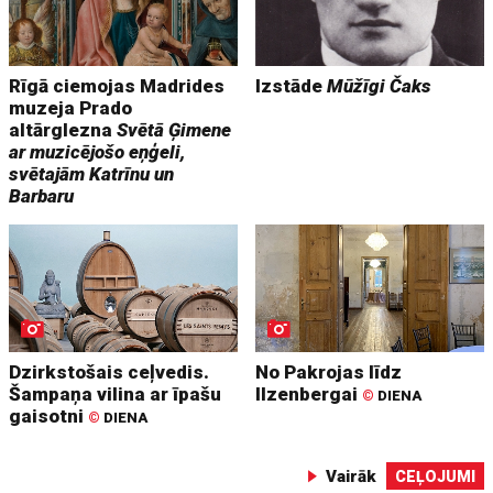
Rīgā ciemojas Madrides
Izstāde
Mūžīgi Čaks
muzeja Prado
altārglezna
Svētā Ģimene
ar muzicējošo eņģeli,
svētajām Katrīnu un
Barbaru
Dzirkstošais ceļvedis.
No Pakrojas līdz
Šampaņa vilina ar īpašu
Ilzenbergai
©
DIENA
gaisotni
©
DIENA
Vairāk
CEĻOJUMI