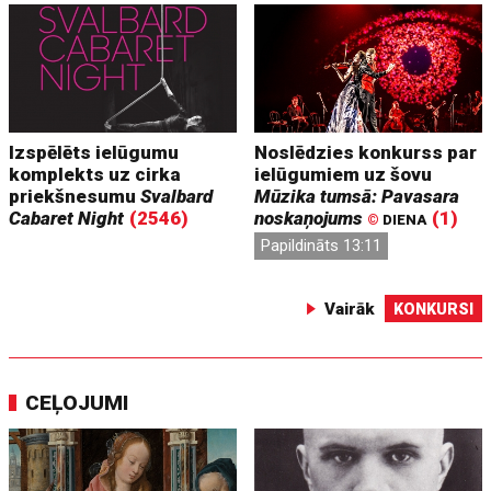
Izspēlēts ielūgumu
Noslēdzies konkurss par
komplekts uz cirka
ielūgumiem uz šovu
priekšnesumu
Svalbard
Mūzika tumsā: Pavasara
Cabaret Night
(2546)
noskaņojums
(1)
©
DIENA
Papildināts 13:11
Vairāk
KONKURSI
CEĻOJUMI