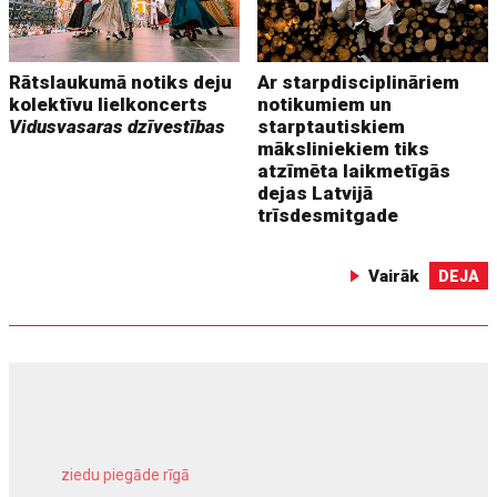
Rātslaukumā notiks deju
Ar starpdisciplināriem
kolektīvu lielkoncerts
notikumiem un
Vidusvasaras dzīvestības
starptautiskiem
māksliniekiem tiks
atzīmēta laikmetīgās
dejas Latvijā
trīsdesmitgade
Vairāk
DEJA
ziedu piegāde rīgā
meliorācijas darbi