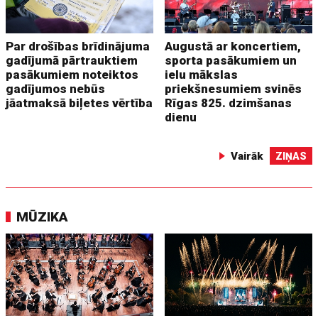
Par drošības brīdinājuma
Augustā ar koncertiem,
gadījumā pārtrauktiem
sporta pasākumiem un
pasākumiem noteiktos
ielu mākslas
gadījumos nebūs
priekšnesumiem svinēs
jāatmaksā biļetes vērtība
Rīgas 825. dzimšanas
dienu
Vairāk
ZIŅAS
MŪZIKA