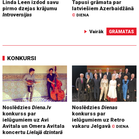
Linda Leen izdod savu
Tapusi grāmata par
pirmo dzejas krājumu
latviešiem Azerbaidžānā
Introversijas
©
DIENA
Vairāk
GRĀMATAS
KONKURSI
Noslēdzies
Diena.lv
Noslēdzies
Dienas
konkurss par
konkurss par
ielūgumiem uz Avi
ielūgumiem uz Retro
Avitala un Omera Avitala
vakaru Jelgavā
©
DIENA
koncertu
Lielajā dzintarā