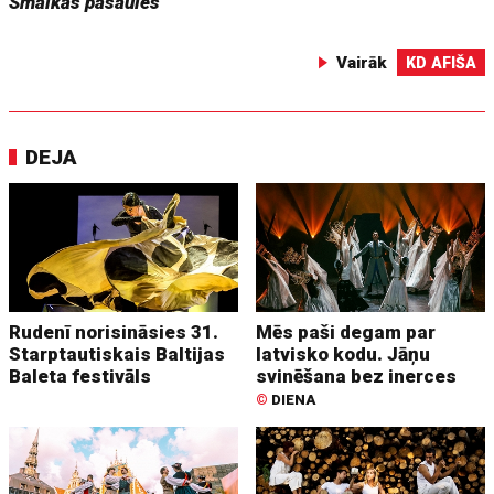
Smalkās pasaules
Vairāk
KD AFIŠA
DEJA
Rudenī norisināsies 31.
Mēs paši degam par
Starptautiskais Baltijas
latvisko kodu. Jāņu
Baleta festivāls
svinēšana bez inerces
©
DIENA