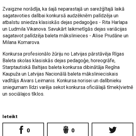
Zvaigzne norādīja, ka šajā neparastajā un sarežģītajā laikā
sagatavoties dalībai konkursā audzēknēm palīdzēja un
atbalstu sniedza klasiskās dejas pedagoģes - Rita Harlapa
un Ludmila Vikanova. Savukārt laikmetīgās dejas variācijas
sagatavot palīdzēja baleta mākslinieces - Alise Prudāne un
Milana Komarova.
Konkursa profesionālo žūriju no Latvijas pārstāvēja Rīgas
Baleta skolas klasiskās dejas pedagoģe, horeogrāfe,
Starptautiskā Baltijas baleta konkursa dibinātāja Regīna
Kaupuža un Latvijas Nacionālā baleta mākslinieciskais
vadītājs Aivars Leimanis. Konkursa norisei un dalībnieku
sniegumam līdzi varēja sekot konkursa oficiālajā tīmekļvietnē
un sociālajos tīklos.
Ieteikt
0
0