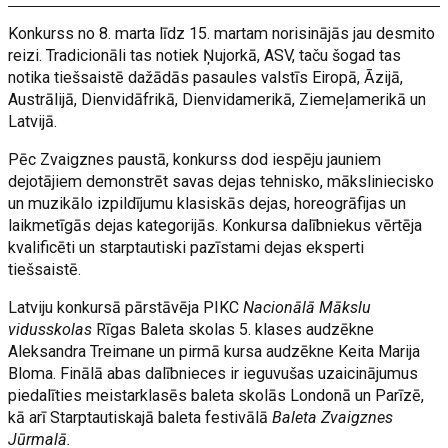
Konkurss no 8. marta līdz 15. martam norisinājās jau desmito
reizi. Tradicionāli tas notiek Ņujorkā, ASV, taču šogad tas
notika tiešsaistē dažādās pasaules valstīs Eiropā, Āzijā,
Austrālijā, Dienvidāfrikā, Dienvidamerikā, Ziemeļamerikā un
Latvijā.
Pēc Zvaigznes paustā, konkurss dod iespēju jauniem
dejotājiem demonstrēt savas dejas tehnisko, māksliniecisko
un muzikālo izpildījumu klasiskās dejas, horeogrāfijas un
laikmetīgās dejas kategorijās. Konkursa dalībniekus vērtēja
kvalificēti un starptautiski pazīstami dejas eksperti
tiešsaistē.
Latviju konkursā pārstāvēja PIKC
Nacionālā Mākslu
vidusskolas
Rīgas Baleta skolas 5. klases audzēkne
Aleksandra Treimane un pirmā kursa audzēkne Keita Marija
Bloma. Finālā abas dalībnieces ir ieguvušas uzaicinājumus
piedalīties meistarklasēs baleta skolās Londonā un Parīzē,
kā arī Starptautiskajā baleta festivālā
Baleta Zvaigznes
Jūrmalā.