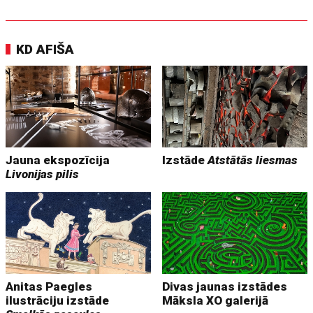
KD AFIŠA
Jauna ekspozīcija
Izstāde
Atstātās liesmas
Livonijas pilis
Anitas Paegles
Divas jaunas izstādes
ilustrāciju izstāde
Māksla XO galerijā