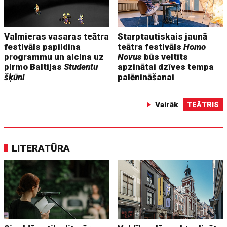
Valmieras vasaras teātra
Starptautiskais jaunā
festivāls papildina
teātra festivāls
Homo
programmu un aicina uz
Novus
būs veltīts
pirmo Baltijas
Studentu
apzinātai dzīves tempa
šķūni
palēnināšanai
Vairāk
TEĀTRIS
LITERATŪRA