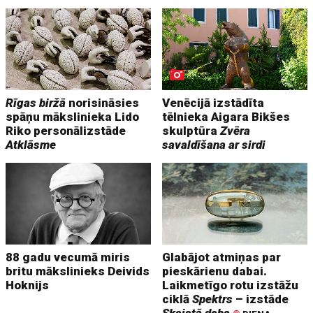
Rīgas biržā
norisināsies
Venēcijā izstādīta
spāņu mākslinieka Lido
tēlnieka Aigara Bikšes
Riko personālizstāde
skulptūra
Zvēra
Atklāsme
savaldīšana ar sirdi
88 gadu vecumā miris
Glabājot atmiņas par
britu mākslinieks Deivids
pieskārienu dabai.
Hoknijs
Laikmetīgo rotu izstāžu
ciklā
Spektrs
– izstāde