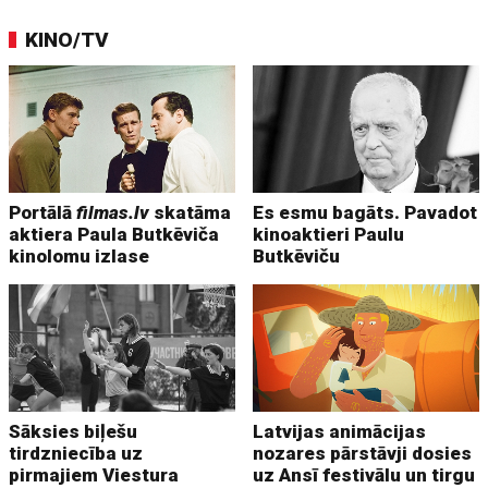
KINO/TV
Portālā
filmas.lv
skatāma
Es esmu bagāts. Pavadot
aktiera Paula Butkēviča
kinoaktieri Paulu
kinolomu izlase
Butkēviču
Sāksies biļešu
Latvijas animācijas
tirdzniecība uz
nozares pārstāvji dosies
pirmajiem Viestura
uz Ansī festivālu un tirgu