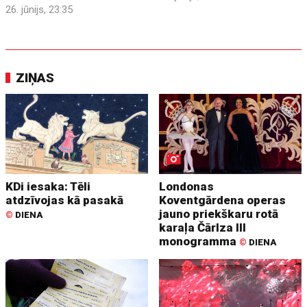
26. jūnijs, 23:35
ZIŅAS
KDi iesaka: Tēli
Londonas
atdzīvojas kā pasakā
Koventgārdena operas
jauno priekškaru rotā
©
DIENA
karaļa Čārlza III
monogramma
©
DIENA