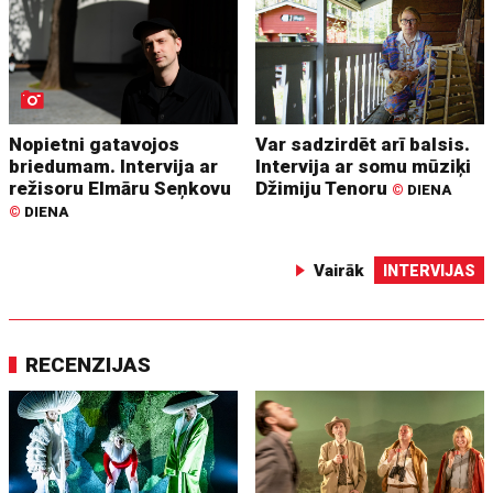
Nopietni gatavojos
Var sadzirdēt arī balsis.
briedumam. Intervija ar
Intervija ar somu mūziķi
režisoru Elmāru Seņkovu
Džimiju Tenoru
©
DIENA
©
DIENA
Vairāk
INTERVIJAS
RECENZIJAS