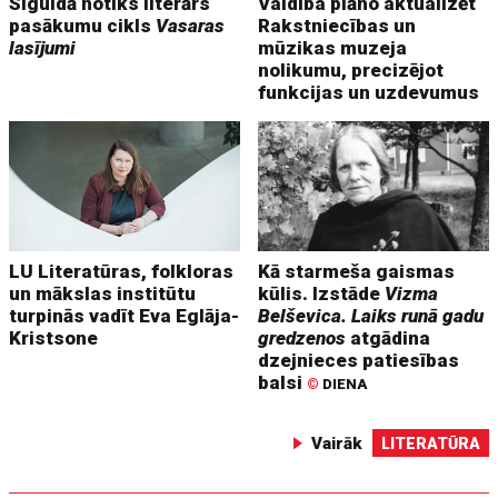
Siguldā notiks literārs
Valdība plāno aktualizēt
pasākumu cikls
Vasaras
Rakstniecības un
lasījumi
mūzikas muzeja
nolikumu, precizējot
funkcijas un uzdevumus
LU Literatūras, folkloras
Kā starmeša gaismas
un mākslas institūtu
kūlis. Izstāde
Vizma
turpinās vadīt Eva Eglāja-
Belševica. Laiks runā gadu
Kristsone
gredzenos
atgādina
dzejnieces patiesības
balsi
©
DIENA
Vairāk
LITERATŪRA