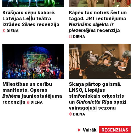
Krāšņais sēņu kabarē.
Kāpēc tas notiek šeit un
Latvijas Leļļu teātra
tagad. JRT iestudējuma
izrādes
Sēnes
recenzija
Nezināms objekts ir
piezemējies
recenzija
©
DIENA
©
DIENA
Mīlestības un cerību
Skaņa pārtop gaismā.
manifests. Operas
LNSO, Liepājas
Bohēma
jauniestudējuma
simfoniskais orķestris
recenzija
un
Sinfonietta Rīga
spoži
©
DIENA
vainagojuši sezonu
©
DIENA
Vairāk
RECENZIJAS