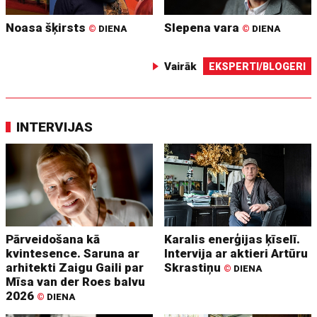
Noasa šķirsts
Slepena vara
©
DIENA
©
DIENA
Vairāk
EKSPERTI/BLOGERI
INTERVIJAS
Pārveidošana kā
Karalis enerģijas ķīselī.
kvintesence. Saruna ar
Intervija ar aktieri Artūru
arhitekti Zaigu Gaili par
Skrastiņu
©
DIENA
Mīsa van der Roes balvu
2026
©
DIENA