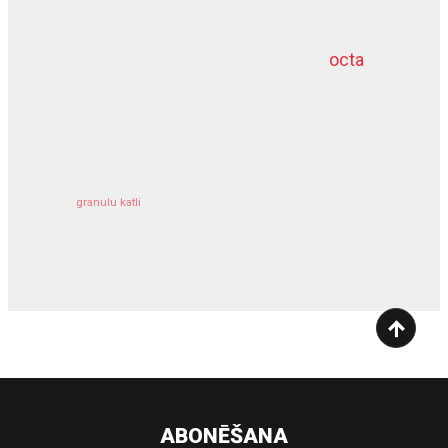
octa
dziļurbums
kravu apdrošināšana
granulu katli
siltumsūknis
ABONĒŠANA