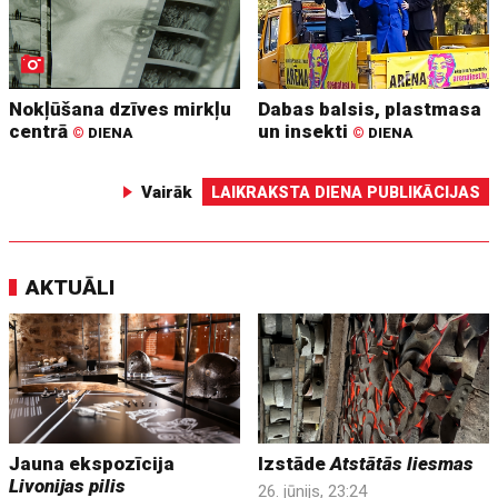
Nokļūšana dzīves mirkļu
Dabas balsis, plastmasa
centrā
un insekti
©
DIENA
©
DIENA
Vairāk
LAIKRAKSTA DIENA PUBLIKĀCIJAS
AKTUĀLI
Jauna ekspozīcija
Izstāde
Atstātās liesmas
Livonijas pilis
26. jūnijs, 23:24