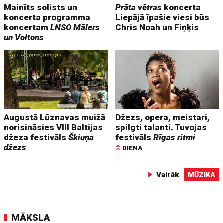
Mainīts solists un
Prāta vētras
koncerta
koncerta programma
Liepājā īpašie viesi būs
koncertam
LNSO Mālers
Chris Noah un Fiņķis
un Voltons
Augustā Lūznavas muižā
Džezs, opera, meistari,
norisināsies VIII Baltijas
spilgti talanti. Tuvojas
džeza festivāls
Škiuņa
festivāls
Rīgas ritmi
džezs
©
DIENA
Vairāk
MŪZIKA
MĀKSLA