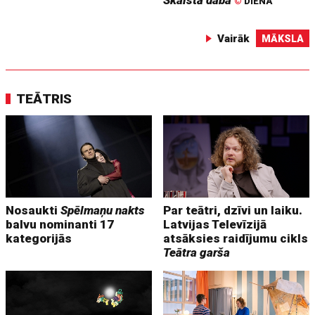
Skaistā daba
©
DIENA
Vairāk
MĀKSLA
TEĀTRIS
Nosaukti
Spēlmaņu nakts
Par teātri, dzīvi un laiku.
balvu nominanti 17
Latvijas Televīzijā
kategorijās
atsāksies raidījumu cikls
Teātra garša