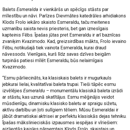
Balets
Esmeralda
ir vienkāršs un spēcīgs stāsts par
mīlestību un nāvi. Parīzes Dievmātes katedrāles arhidiakons
Klods Frolo iekāro skaisto Esmeraldu, taču meitenes
uzmanību saista nevis priesteris, bet gan iznesīgais
kapteinis Fēbs. Īpašas jūtas pret Esmeraldu ir arī baznīcas
zvaniķim Kvazimodo. Kad, greizsirdības mākts, Frolo ievaino
Fēbu, notikušajā tiek vainota Esmeralda, kurai draud
nāvessods. Vienīgais, kurš līdz savas dzīves beigām
turpinās patiesi mīlēt Esmeraldu, būs nelaimīgais
Kvazimodo.
“Esmu pārliecināts, ka klasiskais balets ir mugurkauls
jebkurai lielai, kvalitatīvai baleta trupai. Tieši tāpēc esmu
izvēlējies
Esmeraldu –
monumentālu klasiskā baleta izrādi
ar stāstu, kas uzrunā skatītājus. Esmu mēģinājis veidot
mūsdienīgu, dinamisku klasisko baletu ar spraigu sižetu,
aktīvu darbību un ļoti sulīgiem tēliem. Mūsu Esmeraldai ir
jābūt dramatiskai aktrisei ar perfektu klasiskās dejas tehniku.
Īpašas mākslinieciskās izpausmes iespējas ir vīriešiem:
aizliegtās kaisles pārņemtais Klods Frolo, skaistais un