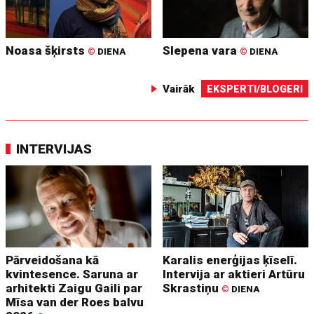
Noasa šķirsts
Slepena vara
©
DIENA
©
DIENA
Vairāk
EKSPERTI/BLOGERI
INTERVIJAS
Pārveidošana kā
Karalis enerģijas ķīselī.
kvintesence. Saruna ar
Intervija ar aktieri Artūru
arhitekti Zaigu Gaili par
Skrastiņu
©
DIENA
Mīsa van der Roes balvu