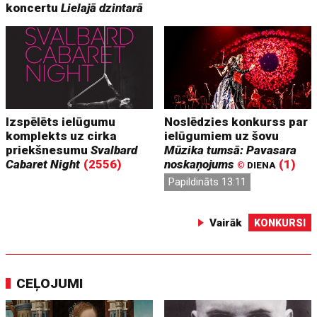
koncertu
Lielajā dzintarā
Izspēlēts ielūgumu
Noslēdzies konkurss par
komplekts uz cirka
ielūgumiem uz šovu
priekšnesumu
Svalbard
Mūzika tumsā: Pavasara
Cabaret Night
(2556)
noskaņojums
(1)
©
DIENA
Papildināts 13:11
Vairāk
KONKURSI
CEĻOJUMI