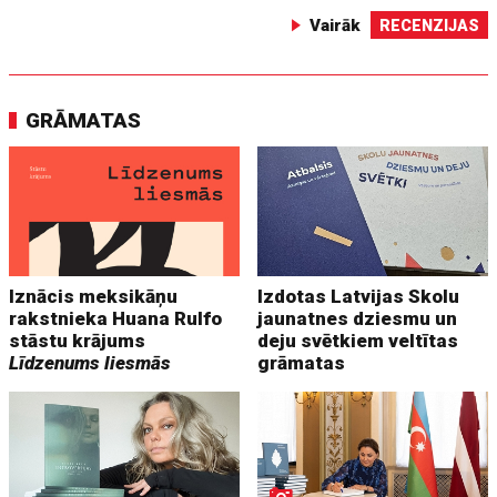
Vairāk
RECENZIJAS
GRĀMATAS
Iznācis meksikāņu
Izdotas Latvijas Skolu
rakstnieka Huana Rulfo
jaunatnes dziesmu un
stāstu krājums
deju svētkiem veltītas
Līdzenums liesmās
grāmatas