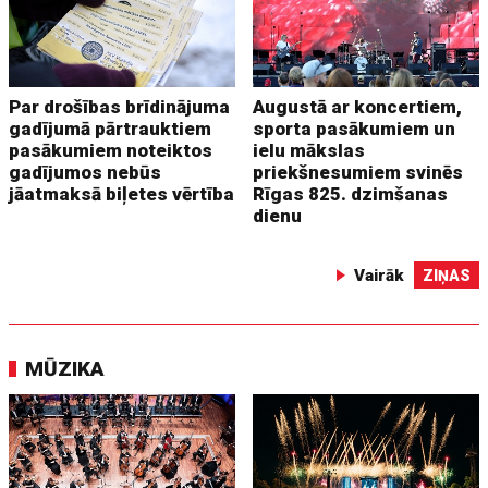
Par drošības brīdinājuma
Augustā ar koncertiem,
gadījumā pārtrauktiem
sporta pasākumiem un
pasākumiem noteiktos
ielu mākslas
gadījumos nebūs
priekšnesumiem svinēs
jāatmaksā biļetes vērtība
Rīgas 825. dzimšanas
dienu
Vairāk
ZIŅAS
MŪZIKA