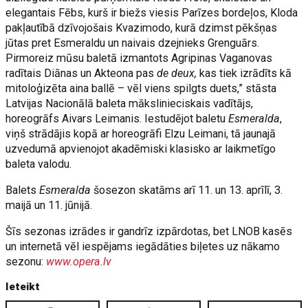
elegantais Fēbs, kurš ir biežs viesis Parīzes bordeļos, Kloda
pakļautībā dzīvojošais Kvazimodo, kurā dzimst pēkšņas
jūtas pret Esmeraldu un naivais dzejnieks Grenguārs.
Pirmoreiz mūsu baletā izmantots Agripinas Vaganovas
radītais Diānas un Akteona pas
de deux,
kas tiek izrādīts kā
mitoloģizēta aina ballē – vēl viens spilgts duets,” stāsta
Latvijas Nacionālā baleta mākslinieciskais vadītājs,
horeogrāfs Aivars Leimanis. Iestudējot baletu
Esmeralda
,
viņš strādājis kopā ar horeogrāfi Elzu Leimani, tā jaunajā
uzvedumā apvienojot akadēmiski klasisko ar laikmetīgo
baleta valodu.
Balets
Esmeralda
šosezon skatāms arī 11. un 13. aprīlī, 3.
maijā un 11. jūnijā.
Šīs sezonas izrādes ir gandrīz izpārdotas, bet LNOB kasēs
un internetā vēl iespējams iegādāties biļetes uz nākamo
sezonu:
www.opera.lv
Ieteikt