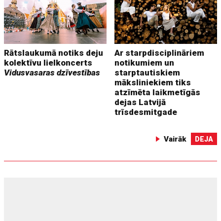
Rātslaukumā notiks deju
Ar starpdisciplināriem
kolektīvu lielkoncerts
notikumiem un
Vidusvasaras dzīvestības
starptautiskiem
māksliniekiem tiks
atzīmēta laikmetīgās
dejas Latvijā
trīsdesmitgade
Vairāk
DEJA