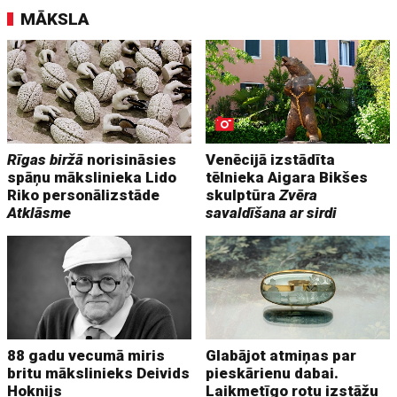
MĀKSLA
Rīgas biržā
norisināsies
Venēcijā izstādīta
spāņu mākslinieka Lido
tēlnieka Aigara Bikšes
Riko personālizstāde
skulptūra
Zvēra
Atklāsme
savaldīšana ar sirdi
88 gadu vecumā miris
Glabājot atmiņas par
britu mākslinieks Deivids
pieskārienu dabai.
Hoknijs
Laikmetīgo rotu izstāžu