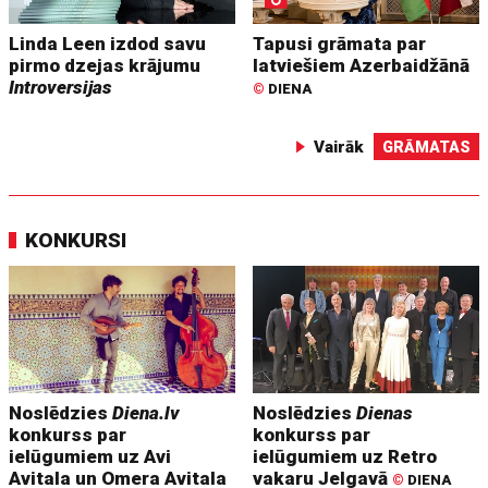
Linda Leen izdod savu
Tapusi grāmata par
pirmo dzejas krājumu
latviešiem Azerbaidžānā
Introversijas
©
DIENA
Vairāk
GRĀMATAS
KONKURSI
Noslēdzies
Diena.lv
Noslēdzies
Dienas
konkurss par
konkurss par
ielūgumiem uz Avi
ielūgumiem uz Retro
Avitala un Omera Avitala
vakaru Jelgavā
©
DIENA