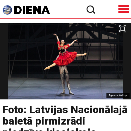
Agnese Zeltiņa
Foto: Latvijas Nacionālajā
baletā pirmizrādi