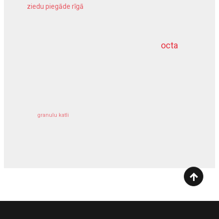
ziedu piegāde rīgā
meliorācijas darbi
octa
dziļurbums
kravu apdrošināšana
granulu katli
siltumsūknis