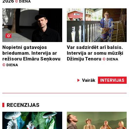
2026
©
DIENA
Nopietni gatavojos
Var sadzirdēt arī balsis.
briedumam. Intervija ar
Intervija ar somu mūziķi
režisoru Elmāru Seņkovu
Džimiju Tenoru
©
DIENA
©
DIENA
Vairāk
INTERVIJAS
RECENZIJAS