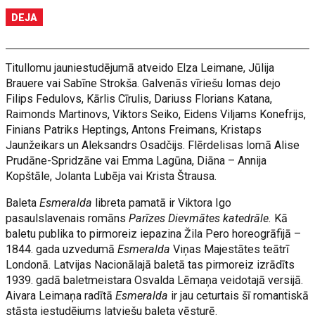
DEJA
Titullomu jauniestudējumā atveido Elza Leimane, Jūlija
Brauere vai Sabīne Strokša. Galvenās vīriešu lomas dejo
Filips Fedulovs, Kārlis Cīrulis, Dariuss Florians Katana,
Raimonds Martinovs, Viktors Seiko, Eidens Viljams Konefrijs,
Finians Patriks Heptings, Antons Freimans, Kristaps
Jaunžeikars un Aleksandrs Osadčijs. Flērdelisas lomā Alise
Prudāne-Spridzāne vai Emma Lagūna, Diāna – Annija
Kopštāle, Jolanta Lubēja vai Krista Štrausa.
Baleta
Esmeralda
libreta pamatā ir Viktora Igo
pasaulslavenais romāns
Parīzes Dievmātes katedrāle.
Kā
baletu publika to pirmoreiz iepazina Žila Pero horeogrāfijā –
1844. gada uzvedumā
Esmeralda
Viņas Majestātes teātrī
Londonā. Latvijas Nacionālajā baletā tas pirmoreiz izrādīts
1939. gadā baletmeistara Osvalda Lēmaņa veidotajā versijā.
Aivara Leimaņa radītā
Esmeralda
ir jau ceturtais šī romantiskā
stāsta iestudējums latviešu baleta vēsturē.