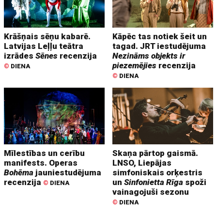
Krāšņais sēņu kabarē.
Kāpēc tas notiek šeit un
Latvijas Leļļu teātra
tagad. JRT iestudējuma
izrādes
Sēnes
recenzija
Nezināms objekts ir
piezemējies
recenzija
©
DIENA
©
DIENA
Mīlestības un cerību
Skaņa pārtop gaismā.
manifests. Operas
LNSO, Liepājas
Bohēma
jauniestudējuma
simfoniskais orķestris
recenzija
un
Sinfonietta Rīga
spoži
©
DIENA
vainagojuši sezonu
©
DIENA