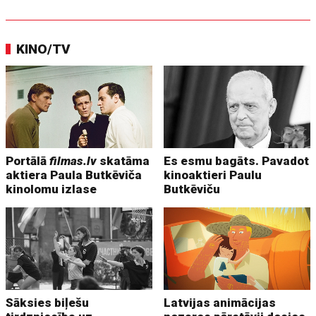
KINO/TV
Portālā
filmas.lv
skatāma
Es esmu bagāts. Pavadot
aktiera Paula Butkēviča
kinoaktieri Paulu
kinolomu izlase
Butkēviču
Sāksies biļešu
Latvijas animācijas