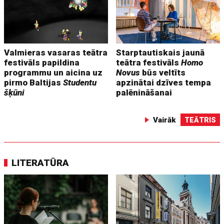
Valmieras vasaras teātra
Starptautiskais jaunā
festivāls papildina
teātra festivāls
Homo
programmu un aicina uz
Novus
būs veltīts
pirmo Baltijas
Studentu
apzinātai dzīves tempa
šķūni
palēnināšanai
Vairāk
TEĀTRIS
LITERATŪRA