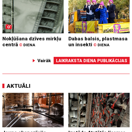
Nokļūšana dzīves mirkļu
Dabas balsis, plastmasa
centrā
un insekti
©
DIENA
©
DIENA
Vairāk
LAIKRAKSTA DIENA PUBLIKĀCIJAS
AKTUĀLI