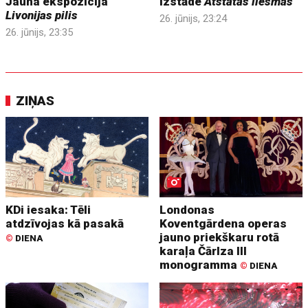
Jauna ekspozīcija
Izstāde
Atstātās liesmas
Livonijas pilis
26. jūnijs, 23:24
26. jūnijs, 23:35
ZIŅAS
KDi iesaka: Tēli
Londonas
atdzīvojas kā pasakā
Koventgārdena operas
jauno priekškaru rotā
©
DIENA
karaļa Čārlza III
monogramma
©
DIENA