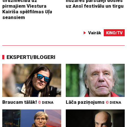
tirdzniecība uz
nozares pārstāvji dosies
pirmajiem Viestura
uz Ansī festivālu un tirgu
Kairiša spēlfilmas
Uļa
seansiem
Vairāk
KINO/TV
EKSPERTI/BLOGERI
Braucam tālāk!
Lāča paziņojums
©
DIENA
©
DIENA