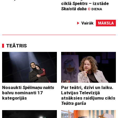
ciklā
Spektrs
– izstāde
Skaistā daba
©
DIENA
Vairāk
MĀKSLA
TEĀTRIS
Nosaukti
Spēlmaņu nakts
Par teātri, dzīvi un laiku.
balvu nominanti 17
Latvijas Televīzijā
kategorijās
atsāksies raidījumu cikls
Teātra garša