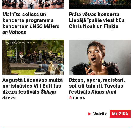
Mainīts solists un
Prāta vētras
koncerta
koncerta programma
Liepājā īpašie viesi būs
koncertam
LNSO Mālers
Chris Noah un Fiņķis
un Voltons
Augustā Lūznavas muižā
Džezs, opera, meistari,
norisināsies VIII Baltijas
spilgti talanti. Tuvojas
džeza festivāls
Škiuņa
festivāls
Rīgas ritmi
džezs
©
DIENA
Vairāk
MŪZIKA