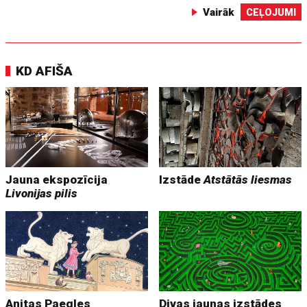
Vairāk
CEĻOJUMI
KD AFIŠA
Jauna ekspozīcija
Izstāde
Atstātās liesmas
Livonijas pilis
Anitas Paegles
Divas jaunas izstādes