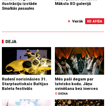
ilustrāciju izstāde
Māksla XO galerijā
Smalkās pasaules
Vairāk
KD AFIŠA
DEJA
Rudenī norisināsies 31.
Mēs paši degam par
Starptautiskais Baltijas
latvisko kodu. Jāņu
Baleta festivāls
svinēšana bez inerces
©
DIENA