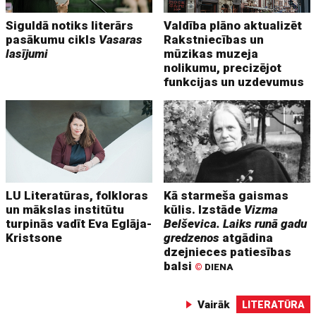
Siguldā notiks literārs
Valdība plāno aktualizēt
pasākumu cikls
Vasaras
Rakstniecības un
lasījumi
mūzikas muzeja
nolikumu, precizējot
funkcijas un uzdevumus
LU Literatūras, folkloras
Kā starmeša gaismas
un mākslas institūtu
kūlis. Izstāde
Vizma
turpinās vadīt Eva Eglāja-
Belševica. Laiks runā gadu
Kristsone
gredzenos
atgādina
dzejnieces patiesības
balsi
©
DIENA
Vairāk
LITERATŪRA