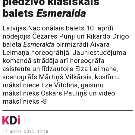
piedzīvo klasiskais
balets
Esmeralda
Latvijas Nacionālais balets 10. aprīlī
nodejojis Čēzares Punji un Rikardo Drigo
baleta
Esmeralda
pirmizrādi Aivara
Leimaņa horeogrāfijā. Jauniestudējuma
komandā strādāja arī horeogrāfa
asistente un līdzautore Elza Leimane,
scenogrāfs Mārtiņš Vilkārsis, kostīmu
māksliniece Ilze Vītoliņa, gaismu
mākslinieks Oskars Pauliņš un video
mākslinieks -8
11. aprīlis, 2025, 12:18