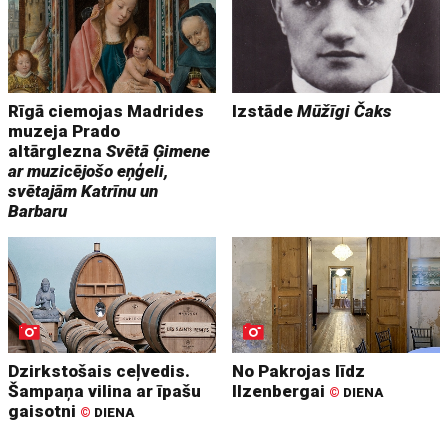
Rīgā ciemojas Madrides
Izstāde
Mūžīgi Čaks
muzeja Prado
altārglezna
Svētā Ģimene
ar muzicējošo eņģeli,
svētajām Katrīnu un
Barbaru
Dzirkstošais ceļvedis.
No Pakrojas līdz
Šampaņa vilina ar īpašu
Ilzenbergai
©
DIENA
gaisotni
©
DIENA