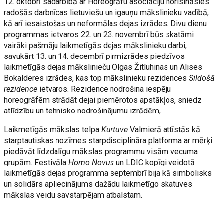
12. oktobrī sadarbībā ar Horeogrāfu asociāciju norisināsies
radošās darbnīcas lietuviešu un igauņu mākslinieku vadībā,
kā arī iesaistošas un neformālas dejas izrādes. Divu dienu
programmas ietvaros 22. un 23. novembrī būs skatāmi
vairāki pašmāju laikmetīgās dejas mākslinieku darbi,
savukārt 13. un 14. decembrī pirmizrādes piedzīvos
laikmetīgās dejas mākslinieču Olgas Žitluhinas un Alises
Bokalderes izrādes, kas top mākslinieku rezidences
Sildošā
rezidence
ietvaros. Rezidence nodrošina iespēju
horeogrāfēm strādāt dejai piemērotos apstākļos, sniedz
atlīdzību un tehnisko nodrošinājumu izrādēm,
Laikmetīgās mākslas telpa
Kurtuve
Valmierā attīstās kā
starptautiskas nozīmes starpdisciplināra platforma ar mērķi
piedāvāt līdzdalīgu mākslas programmu visām vecuma
grupām. Festivāla
Homo Novus
un LDIC kopīgi veidotā
laikmetīgās dejas programma septembrī bija kā simbolisks
un solidārs apliecinājums dažādu laikmetīgo skatuves
mākslas veidu savstarpējam atbalstam.