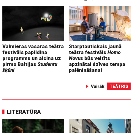
Valmieras vasaras teātra
Starptautiskais jaunā
festivāls papildina
teātra festivāls
Homo
programmu un aicina uz
Novus
būs veltīts
pirmo Baltijas
Studentu
apzinātai dzīves tempa
šķūni
palēnināšanai
Vairāk
TEĀTRIS
LITERATŪRA