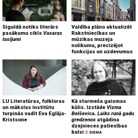
Siguldā notiks literārs
Valdība plāno aktualizēt
pasākumu cikls
Vasaras
Rakstniecības un
lasījumi
mūzikas muzeja
nolikumu, precizējot
funkcijas un uzdevumus
LU Literatūras, folkloras
Kā starmeša gaismas
un mākslas institūtu
kūlis. Izstāde
Vizma
turpinās vadīt Eva Eglāja-
Belševica. Laiks runā gadu
Kristsone
gredzenos
atgādina
dzejnieces patiesības
balsi
©
DIENA