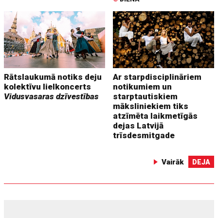
Rātslaukumā notiks deju
Ar starpdisciplināriem
kolektīvu lielkoncerts
notikumiem un
Vidusvasaras dzīvestības
starptautiskiem
māksliniekiem tiks
atzīmēta laikmetīgās
dejas Latvijā
trīsdesmitgade
Vairāk
DEJA