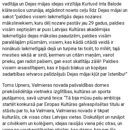
vadītāja un Dejas mājas idejas virzītāja
Kurtuvē
Inta Balode
klātesošos uzrunāja, atgādinot noieto ceļu līdz Dejas mājai un
sakot “paldies visiem laikmetīgās dejas nozares
māksliniekiem, kuru dēļ nozare pastāv jau 29 gadus, paldies
visām septiņām ar pusi Latvijas Kultūras akadēmijas
laikmetīgās dejas mākslas paaudzēm, paldies visām
paralēlajām plūsmām, visiem, kas kādā citādā veidā ir
nonākuši laikmetīgajā dejā un turpina tai ticēt, to mīlēt, tajā
mesties iekšā ar sirdi, ķermeni un citām maņām, vairot
prieku, gan radot pašiem, gan esot skatītāju zālē! Paldies
visiem iesaistītajiem, kas ir bijuši blakus un kopējas
sadarbības ietvaros palīdzējuši Dejas mājai kļūt par īstenību!”
Toms Upners, Valmieras novada pašvaldības domes
priekšsēdētāja vietnieks izglītības, kultūras un sporta
jautājumos, savā uzrunā teica: “Tā bija mūsu pašu ambīcija
startēt konkursā par Eiropas Kultūras galvaspilsētas titulu ar
stāstu par to, ka Valmiera, Valmieras novads ir tikpat
kulturāls, cik visas citas Latvijas vietas. Diskutējot un runājot
ar cilvēkiem un kolēģiem, idejas raisījās viena pēc otras, un
viena no visskaistākajām idejām, kas dzima, bija par šīs