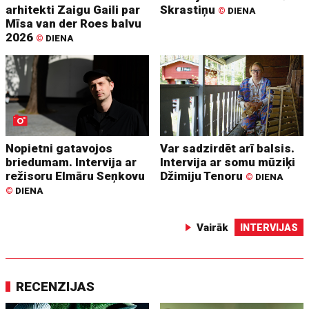
arhitekti Zaigu Gaili par
Skrastiņu
©
DIENA
Mīsa van der Roes balvu
2026
©
DIENA
Nopietni gatavojos
Var sadzirdēt arī balsis.
briedumam. Intervija ar
Intervija ar somu mūziķi
režisoru Elmāru Seņkovu
Džimiju Tenoru
©
DIENA
©
DIENA
Vairāk
INTERVIJAS
RECENZIJAS