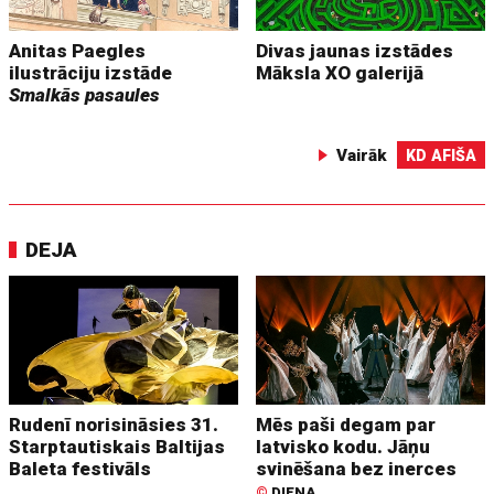
Anitas Paegles
Divas jaunas izstādes
ilustrāciju izstāde
Māksla XO galerijā
Smalkās pasaules
Vairāk
KD AFIŠA
DEJA
Rudenī norisināsies 31.
Mēs paši degam par
Starptautiskais Baltijas
latvisko kodu. Jāņu
Baleta festivāls
svinēšana bez inerces
©
DIENA