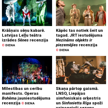
Krāšņais sēņu kabarē.
Kāpēc tas notiek šeit un
Latvijas Leļļu teātra
tagad. JRT iestudējuma
izrādes
Sēnes
recenzija
Nezināms objekts ir
piezemējies
recenzija
©
DIENA
©
DIENA
Mīlestības un cerību
Skaņa pārtop gaismā.
manifests. Operas
LNSO, Liepājas
Bohēma
jauniestudējuma
simfoniskais orķestris
recenzija
un
Sinfonietta Rīga
spoži
©
DIENA
vainagojuši sezonu