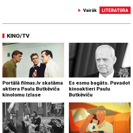
Vairāk
LITERATŪRA
KINO/TV
Portālā
filmas.lv
skatāma
Es esmu bagāts. Pavadot
aktiera Paula Butkēviča
kinoaktieri Paulu
kinolomu izlase
Butkēviču