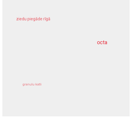
ziedu piegāde rīgā
meliorācijas darbi
octa
dziļurbums
kravu apdrošināšana
granulu katli
siltumsūknis