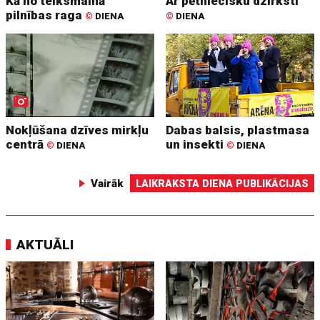
Kā no teiksmainā
Ar pētniecisku dzirksti
pilnības raga
©
DIENA
©
DIENA
Nokļūšana dzīves mirkļu
Dabas balsis, plastmasa
centrā
un insekti
©
DIENA
©
DIENA
Vairāk
LAIKRAKSTA DIENA PUBLIKĀCIJAS
AKTUĀLI