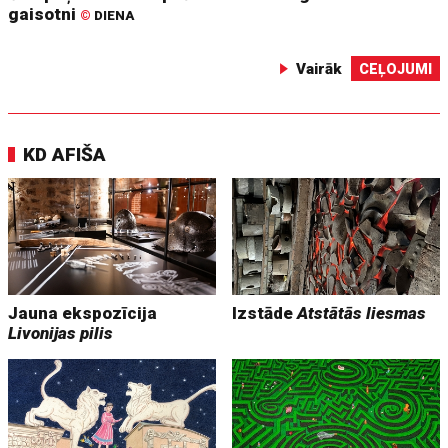
gaisotni
©
DIENA
Vairāk
CEĻOJUMI
KD AFIŠA
Jauna ekspozīcija
Izstāde
Atstātās liesmas
Livonijas pilis