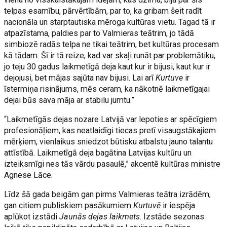
telpas esamību, pārvērtībām, par to, ka gribam šeit radīt
nacionāla un starptautiska mēroga kultūras vietu. Tagad tā ir
atpazīstama, paldies par to Valmieras teātrim, jo tādā
simbiozē radās telpa ne tikai teātrim, bet kultūras procesam
kā tādam. Šī ir tā reize, kad var skaļi runāt par problemātiku,
jo teju 30 gadus laikmetīgā deja kaut kur ir bijusi, kaut kur ir
dejojusi, bet mājas sajūta nav bijusi. Lai arī
Kurtuve
ir
īstermiņa risinājums, mēs ceram, ka nākotnē laikmetīgajai
dejai būs sava māja ar stabilu jumtu.”
“Laikmetīgās dejas nozare Latvijā var lepoties ar spēcīgiem
profesionāļiem, kas neatlaidīgi tiecas pretī visaugstākajiem
mērķiem, vienlaikus sniedzot būtisku atbalstu jauno talantu
attīstībā. Laikmetīgā deja bagātina Latvijas kultūru un
izteiksmīgi nes tās vārdu pasaulē,” akcentē kultūras ministre
Agnese Lāce.
Līdz šā gada beigām gan pirms Valmieras teātra izrādēm,
gan citiem publiskiem pasākumiem
Kurtuvē
ir iespēja
aplūkot izstādi
Jaunās dejas laikmets
. Izstāde sezonas