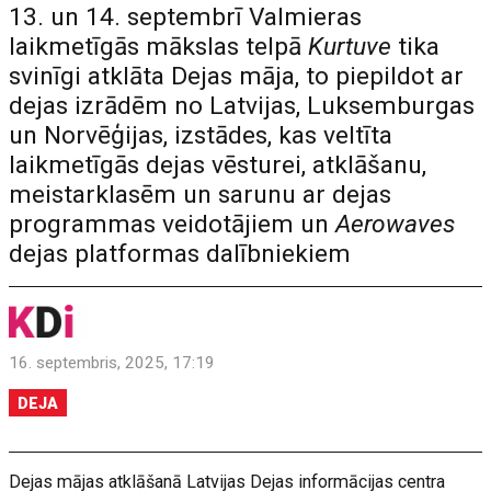
13. un 14. septembrī Valmieras
laikmetīgās mākslas telpā
Kurtuve
tika
svinīgi atklāta Dejas māja, to piepildot ar
dejas izrādēm no Latvijas, Luksemburgas
un Norvēģijas, izstādes, kas veltīta
laikmetīgās dejas vēsturei, atklāšanu,
meistarklasēm un sarunu ar dejas
programmas veidotājiem un
Aerowaves
dejas platformas dalībniekiem
16. septembris, 2025, 17:19
DEJA
Dejas mājas atklāšanā Latvijas Dejas informācijas centra