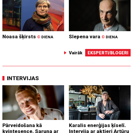
Noasa šķirsts
Slepena vara
©
DIENA
©
DIENA
Vairāk
EKSPERTI/BLOGERI
INTERVIJAS
Pārveidošana kā
Karalis enerģijas ķīselī.
kvintesence. Saruna ar
Intervija ar aktieri Artūru