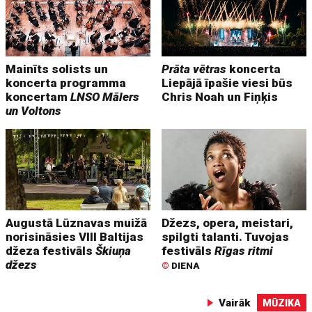
Mainīts solists un
Prāta vētras
koncerta
koncerta programma
Liepājā īpašie viesi būs
koncertam
LNSO Mālers
Chris Noah un Fiņķis
un Voltons
Augustā Lūznavas muižā
Džezs, opera, meistari,
norisināsies VIII Baltijas
spilgti talanti. Tuvojas
džeza festivāls
Škiuņa
festivāls
Rīgas ritmi
džezs
©
DIENA
Vairāk
MŪZIKA