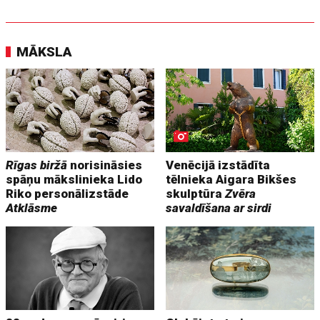
MĀKSLA
Rīgas biržā
norisināsies
Venēcijā izstādīta
spāņu mākslinieka Lido
tēlnieka Aigara Bikšes
Riko personālizstāde
skulptūra
Zvēra
Atklāsme
savaldīšana ar sirdi