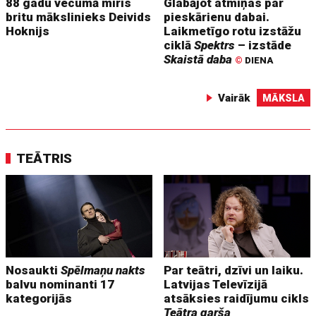
88 gadu vecumā miris
Glabājot atmiņas par
britu mākslinieks Deivids
pieskārienu dabai.
Hoknijs
Laikmetīgo rotu izstāžu
ciklā
Spektrs
– izstāde
Skaistā daba
©
DIENA
Vairāk
MĀKSLA
TEĀTRIS
Nosaukti
Spēlmaņu nakts
Par teātri, dzīvi un laiku.
balvu nominanti 17
Latvijas Televīzijā
kategorijās
atsāksies raidījumu cikls
Teātra garša