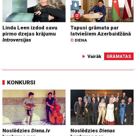
Linda Leen izdod savu
Tapusi grāmata par
pirmo dzejas krājumu
latviešiem Azerbaidžānā
Introversijas
©
DIENA
Vairāk
GRĀMATAS
KONKURSI
Noslēdzies
Diena.lv
Noslēdzies
Dienas