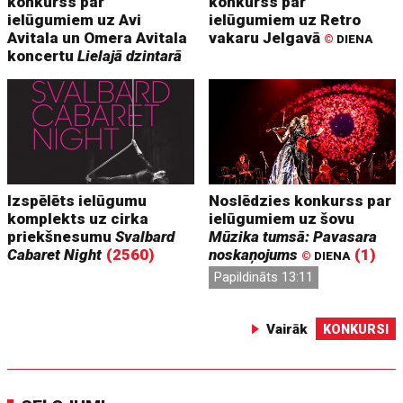
konkurss par
konkurss par
ielūgumiem uz Avi
ielūgumiem uz Retro
Avitala un Omera Avitala
vakaru Jelgavā
©
DIENA
koncertu
Lielajā dzintarā
Izspēlēts ielūgumu
Noslēdzies konkurss par
komplekts uz cirka
ielūgumiem uz šovu
priekšnesumu
Svalbard
Mūzika tumsā: Pavasara
Cabaret Night
(2560)
noskaņojums
(1)
©
DIENA
Papildināts 13:11
Vairāk
KONKURSI