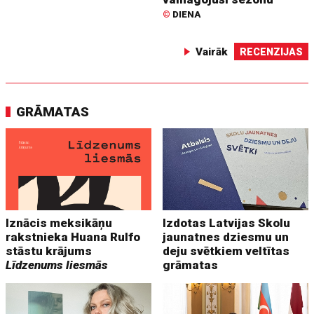
©
DIENA
Vairāk
RECENZIJAS
GRĀMATAS
Iznācis meksikāņu
Izdotas Latvijas Skolu
rakstnieka Huana Rulfo
jaunatnes dziesmu un
stāstu krājums
deju svētkiem veltītas
Līdzenums liesmās
grāmatas