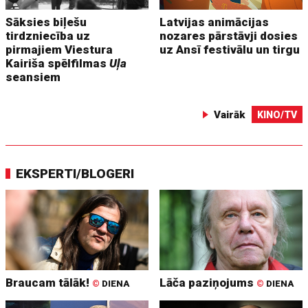
Sāksies biļešu
Latvijas animācijas
tirdzniecība uz
nozares pārstāvji dosies
pirmajiem Viestura
uz Ansī festivālu un tirgu
Kairiša spēlfilmas
Uļa
seansiem
Vairāk
KINO/TV
EKSPERTI/BLOGERI
Braucam tālāk!
Lāča paziņojums
©
DIENA
©
DIENA