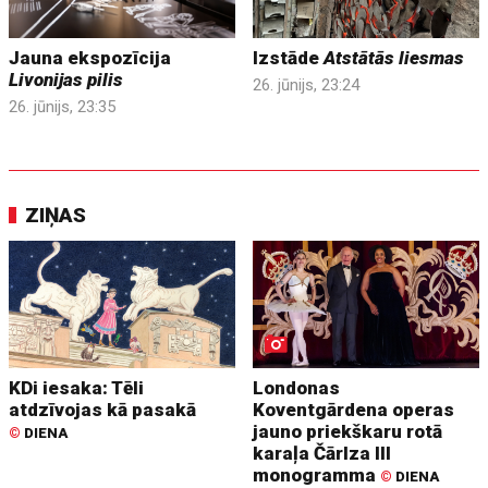
Jauna ekspozīcija
Izstāde
Atstātās liesmas
Livonijas pilis
26. jūnijs, 23:24
26. jūnijs, 23:35
ZIŅAS
KDi iesaka: Tēli
Londonas
atdzīvojas kā pasakā
Koventgārdena operas
jauno priekškaru rotā
©
DIENA
karaļa Čārlza III
monogramma
©
DIENA