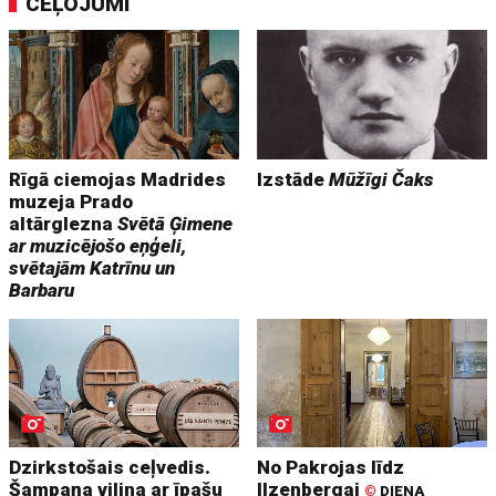
CEĻOJUMI
Rīgā ciemojas Madrides
Izstāde
Mūžīgi Čaks
muzeja Prado
altārglezna
Svētā Ģimene
ar muzicējošo eņģeli,
svētajām Katrīnu un
Barbaru
Dzirkstošais ceļvedis.
No Pakrojas līdz
Šampaņa vilina ar īpašu
Ilzenbergai
©
DIENA