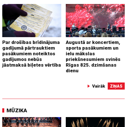
Par drošības brīdinājuma
Augustā ar koncertiem,
gadījumā pārtrauktiem
sporta pasākumiem un
pasākumiem noteiktos
ielu mākslas
gadījumos nebūs
priekšnesumiem svinēs
jāatmaksā biļetes vērtība
Rīgas 825. dzimšanas
dienu
Vairāk
ZIŅAS
MŪZIKA