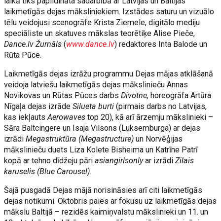
laikā tiks papildināta sadarbībā ar Latvijas un Baltijas
laikmetīgās dejas māksliniekiem. Izstādes saturu un vizuālo
tēlu veidojusi scenogrāfe Krista Ziemele, digitālo mediju
speciāliste un skatuves mākslas teorētiķe Alise Pieče,
Dance.lv Žurnāls
(
www.dance.lv
) redaktores Inta Balode un
Rūta Pūce.
Laikmetīgās dejas izrāžu programmu Dejas mājas atklāšanā
veidoja latviešu laikmetīgās dejas mākslinieču Annas
Novikovas un Rūtas Pūces darbs
Divotne,
horeogrāfa Artūra
Nīgaļa dejas izrāde
Silueta burti
(pirmais darbs no Latvijas,
kas iekļauts
Aerowaves
top 20), kā arī ārzemju mākslinieki –
Sāra Baltcingere un Isaja Vilsons (Luksemburga) ar dejas
izrādi
Megastruktūra (Megastructure)
un Norvēģijas
mākslinieču duets Liza Kolete Bisheima un Katrīne Patrī
kopā ar tehno dīdžeju pāri
asiangirlsonly
ar izrādi
Zilais
karuselis (Blue Carousel).
Šajā pusgadā Dejas mājā norisināsies arī citi laikmetīgās
dejas notikumi. Oktobris paies ar fokusu uz laikmetīgās dejas
mākslu Baltijā – rezidēs kaimiņvalstu mākslinieki un 11. un