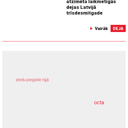
atzīmēta laikmetīgās
dejas Latvijā
trīsdesmitgade
Vairāk
DEJA
ziedu piegāde rīgā
meliorācijas darbi
octa
dziļurbums
kravu apdrošināšana