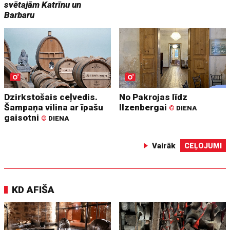
svētajām Katrīnu un
Barbaru
Dzirkstošais ceļvedis.
No Pakrojas līdz
Šampaņa vilina ar īpašu
Ilzenbergai
©
DIENA
gaisotni
©
DIENA
Vairāk
CEĻOJUMI
KD AFIŠA