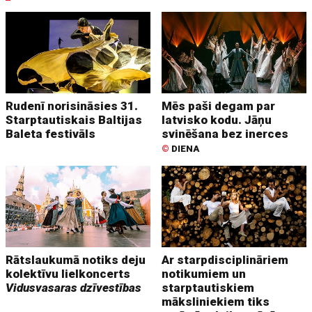
Rudenī norisināsies 31.
Mēs paši degam par
Starptautiskais Baltijas
latvisko kodu. Jāņu
Baleta festivāls
svinēšana bez inerces
©
DIENA
Rātslaukumā notiks deju
Ar starpdisciplināriem
kolektīvu lielkoncerts
notikumiem un
Vidusvasaras dzīvestības
starptautiskiem
māksliniekiem tiks