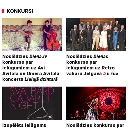
KONKURSI
Noslēdzies
Diena.lv
Noslēdzies
Dienas
konkurss par
konkurss par
ielūgumiem uz Avi
ielūgumiem uz Retro
Avitala un Omera Avitala
vakaru Jelgavā
©
DIENA
koncertu
Lielajā dzintarā
Izspēlēts ielūgumu
Noslēdzies konkurss par