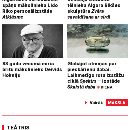
spāņu mākslinieka Lido
tēlnieka Aigara Bikšes
Riko personālizstāde
skulptūra
Zvēra
Atklāsme
savaldīšana ar sirdi
88 gadu vecumā miris
Glabājot atmiņas par
britu mākslinieks Deivids
pieskārienu dabai.
Hoknijs
Laikmetīgo rotu izstāžu
ciklā
Spektrs
– izstāde
Skaistā daba
©
DIENA
Vairāk
MĀKSLA
TEĀTRIS