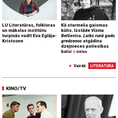
LU Literatūras, folkloras
Kā starmeša gaismas
un mākslas institūtu
kūlis. Izstāde
Vizma
turpinās vadīt Eva Eglāja-
Belševica. Laiks runā gadu
Kristsone
gredzenos
atgādina
dzejnieces patiesības
balsi
©
DIENA
Vairāk
LITERATŪRA
KINO/TV