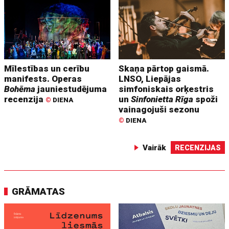
Mīlestības un cerību
Skaņa pārtop gaismā.
manifests. Operas
LNSO, Liepājas
Bohēma
jauniestudējuma
simfoniskais orķestris
recenzija
un
Sinfonietta Rīga
spoži
©
DIENA
vainagojuši sezonu
©
DIENA
Vairāk
RECENZIJAS
GRĀMATAS