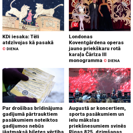
KDi iesaka: Tēli
Londonas
atdzīvojas kā pasakā
Koventgārdena operas
jauno priekškaru rotā
©
DIENA
karaļa Čārlza III
monogramma
©
DIENA
Par drošības brīdinājuma
Augustā ar koncertiem,
gadījumā pārtrauktiem
sporta pasākumiem un
pasākumiem noteiktos
ielu mākslas
gadījumos nebūs
priekšnesumiem svinēs
jāatmaksā biļetes vērtība
Rīgas 825. dzimšanas