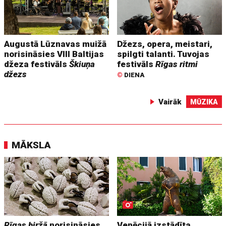
Augustā Lūznavas muižā
Džezs, opera, meistari,
norisināsies VIII Baltijas
spilgti talanti. Tuvojas
džeza festivāls
Škiuņa
festivāls
Rīgas ritmi
džezs
©
DIENA
Vairāk
MŪZIKA
MĀKSLA
Rīgas biržā
norisināsies
Venēcijā izstādīta