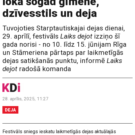
lokā šogad ģimene,
dzīvesstils un deja
Tuvojoties Starptautiskajai dejas dienai,
29. aprīlī, festivāls
Laiks dejot
izziņo šī
gada norisi - no 10. līdz 15. jūnijam Rīga
un Stāmeriena pārtaps par laikmetīgās
dejas satikšanās punktu, informē
Laiks
dejot
radošā komanda
28. aprīlis, 2025, 11:27
DEJA
Festivāls sniegs ieskatu laikmetīgās dejas aktuālajās