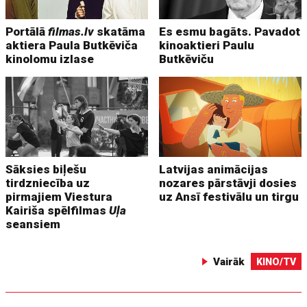
Portālā
filmas.lv
skatāma
Es esmu bagāts. Pavadot
aktiera Paula Butkēviča
kinoaktieri Paulu
kinolomu izlase
Butkēviču
Sāksies biļešu
Latvijas animācijas
tirdzniecība uz
nozares pārstāvji dosies
pirmajiem Viestura
uz Ansī festivālu un tirgu
Kairiša spēlfilmas
Uļa
seansiem
Vairāk
KINO/TV