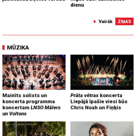
dienu
Vairāk
ZIŅAS
MŪZIKA
Mainīts solists un
Prāta vētras
koncerta
koncerta programma
Liepājā īpašie viesi būs
koncertam
LNSO Mālers
Chris Noah un Fiņķis
un Voltons