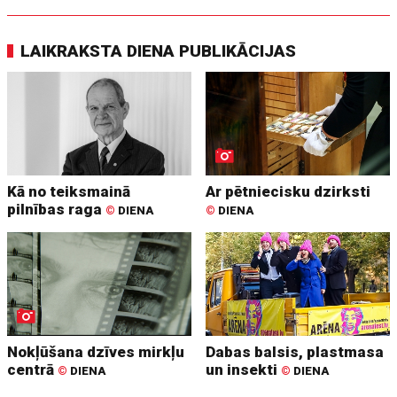
LAIKRAKSTA DIENA PUBLIKĀCIJAS
Kā no teiksmainā
Ar pētniecisku dzirksti
pilnības raga
©
DIENA
©
DIENA
Nokļūšana dzīves mirkļu
Dabas balsis, plastmasa
centrā
un insekti
©
DIENA
©
DIENA