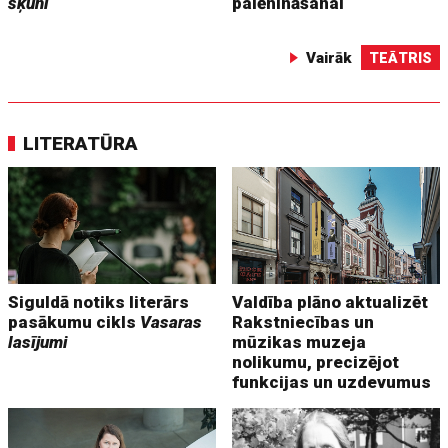
šķūni
palēnināšanai
Vairāk
TEĀTRIS
LITERATŪRA
Siguldā notiks literārs
Valdība plāno aktualizēt
pasākumu cikls
Vasaras
Rakstniecības un
lasījumi
mūzikas muzeja
nolikumu, precizējot
funkcijas un uzdevumus