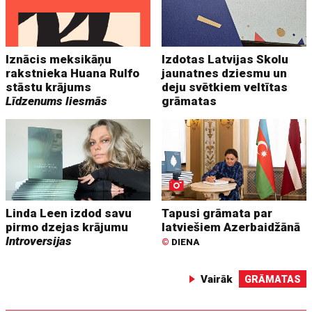
Iznācis meksikāņu
Izdotas Latvijas Skolu
rakstnieka Huana Rulfo
jaunatnes dziesmu un
stāstu krājums
deju svētkiem veltītas
Līdzenums liesmās
grāmatas
Linda Leen izdod savu
Tapusi grāmata par
pirmo dzejas krājumu
latviešiem Azerbaidžānā
Introversijas
©
DIENA
Vairāk
GRĀMATAS