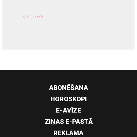
granulu katli
siltumsūknis
ABONĒŠANA
HOROSKOPI
E-AVĪZE
ZIŅAS E-PASTĀ
REKLĀMA