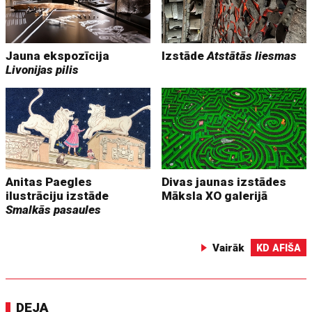
Jauna ekspozīcija
Izstāde
Atstātās liesmas
Livonijas pilis
Anitas Paegles
Divas jaunas izstādes
ilustrāciju izstāde
Māksla XO galerijā
Smalkās pasaules
Vairāk
KD AFIŠA
DEJA