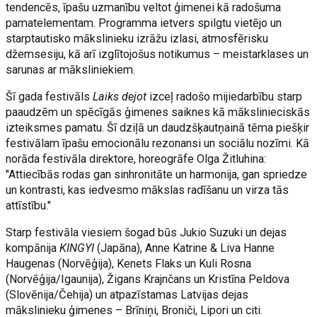
tendencēs, īpašu uzmanību veltot ģimenei kā radošuma
pamatelementam. Programma ietvers spilgtu vietējo un
starptautisko mākslinieku izrāžu izlasi, atmosfērisku
džemsesiju, kā arī izglītojošus notikumus – meistarklases un
sarunas ar māksliniekiem.
Šī gada festivāls
Laiks dejot
izceļ radošo mijiedarbību starp
paaudzēm un spēcīgās ģimenes saiknes kā mākslinieciskās
izteiksmes pamatu. Šī dziļā un daudzšķautņainā tēma piešķir
festivālam īpašu emocionālu rezonansi un sociālu nozīmi. Kā
norāda festivāla direktore, horeogrāfe Olga Žitluhina:
"Attiecībās rodas gan sinhronitāte un harmonija, gan spriedze
un kontrasti, kas iedvesmo mākslas radīšanu un virza tās
attīstību."
Starp festivāla viesiem šogad būs Jukio Suzuki un dejas
kompānija
KINGYI
(Japāna), Anne Katrine & Liva Hanne
Haugenas (Norvēģija), Kenets Flaks un Kuli Rosna
(Norvēģija/Igaunija), Žigans Krajnčans un Kristīna Peldova
(Slovēnija/Čehija) un atpazīstamas Latvijas dejas
mākslinieku ģimenes – Brīniņi, Broniči, Lipori un citi.