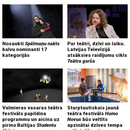
Nosaukti
Spēlmaņu nakts
Par teātri, dzīvi un laiku.
balvu nominanti 17
Latvijas Televīzijā
kategorijās
atsāksies raidījumu cikls
Teātra garša
Valmieras vasaras teātra
Starptautiskais jaunā
festivāls papildina
teātra festivāls
Homo
programmu un aicina uz
Novus
būs veltīts
pirmo Baltijas
Studentu
apzinātai dzīves tempa