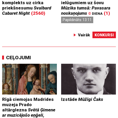
komplekts uz cirka
ielūgumiem uz šovu
priekšnesumu
Svalbard
Mūzika tumsā: Pavasara
Cabaret Night
(2560)
noskaņojums
(1)
©
DIENA
Papildināts 13:11
Vairāk
KONKURSI
CEĻOJUMI
Rīgā ciemojas Madrides
Izstāde
Mūžīgi Čaks
muzeja Prado
altārglezna
Svētā Ģimene
ar muzicējošo eņģeli,