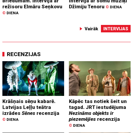
briedumam. Intervija ar
Intervija ar somu mūziķi
režisoru Elmāru Seņkovu
Džimiju Tenoru
©
DIENA
©
DIENA
Vairāk
INTERVIJAS
RECENZIJAS
Krāšņais sēņu kabarē.
Kāpēc tas notiek šeit un
Latvijas Leļļu teātra
tagad. JRT iestudējuma
izrādes
Sēnes
recenzija
Nezināms objekts ir
piezemējies
recenzija
©
DIENA
©
DIENA