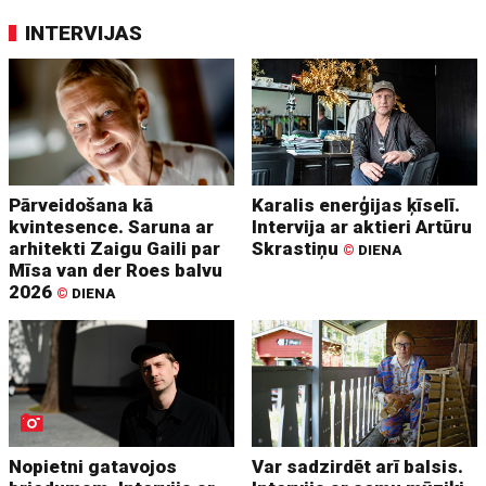
INTERVIJAS
Pārveidošana kā
Karalis enerģijas ķīselī.
kvintesence. Saruna ar
Intervija ar aktieri Artūru
arhitekti Zaigu Gaili par
Skrastiņu
©
DIENA
Mīsa van der Roes balvu
2026
©
DIENA
Nopietni gatavojos
Var sadzirdēt arī balsis.