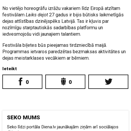
No vietējo horeogrāfu izrāžu vakariem līdz Eiropā atzītam
festivālam
Laiks dejot
27 gadus ir bijis būtisks laikmetīgās
dejas attīstības dzinējspēks Latvijā. Tas ir kļuvis par
nozīmīgu starptautiskās sadarbības platformu un
iedvesmojošu vidi jaunajiem talantiem.
Festivāla biļetes būs pieejamas tirdzniecībā maijā.
Programmas ietvaros paredzētas bezmaksas aktivitātes un
dejas meistarklases vecākiem ar bērniem.
Ieteikt
0
0
SEKO MUMS
Seko līdzi portāla Diena.lv jaunākajām ziņām arī sociālajos