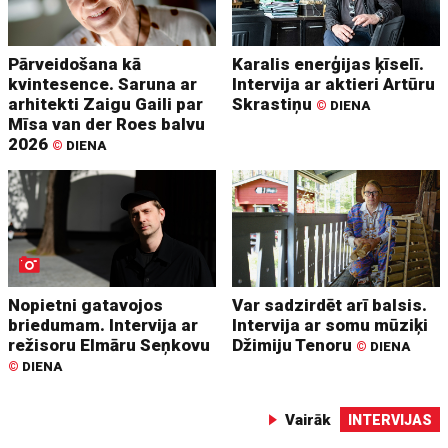
Pārveidošana kā
Karalis enerģijas ķīselī.
kvintesence. Saruna ar
Intervija ar aktieri Artūru
arhitekti Zaigu Gaili par
Skrastiņu
©
DIENA
Mīsa van der Roes balvu
2026
©
DIENA
Nopietni gatavojos
Var sadzirdēt arī balsis.
briedumam. Intervija ar
Intervija ar somu mūziķi
režisoru Elmāru Seņkovu
Džimiju Tenoru
©
DIENA
©
DIENA
Vairāk
INTERVIJAS