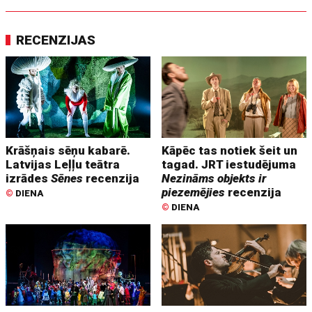
RECENZIJAS
Krāšņais sēņu kabarē.
Kāpēc tas notiek šeit un
Latvijas Leļļu teātra
tagad. JRT iestudējuma
izrādes
Sēnes
recenzija
Nezināms objekts ir
piezemējies
recenzija
©
DIENA
©
DIENA