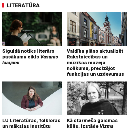
LITERATŪRA
Siguldā notiks literārs
Valdība plāno aktualizēt
pasākumu cikls
Vasaras
Rakstniecības un
lasījumi
mūzikas muzeja
nolikumu, precizējot
funkcijas un uzdevumus
LU Literatūras, folkloras
Kā starmeša gaismas
un mākslas institūtu
kūlis. Izstāde
Vizma