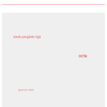
ziedu piegāde rīgā
meliorācijas darbi
octa
dziļurbums
kravu apdrošināšana
granulu katli
siltumsūknis