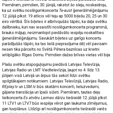
Piemēram, pirmdien, 30. jūnijā, rakstot šo sleju, noskaidroju,
ka uz svētku noslēgumkoncerta
Te-aust
ģenerālmēģinājumu
12. jūlijā plkst. 19 atlicis vēl teju ap 5000 biļešu 20, 25 un 30
eiro vērtībā. Šīs biļetes ir atbrīvojušās tāpēc, ka daļa svētku
dalībnieku, kuri nav iesaistīti noslēgumkoncerta programmā,
brauks mājup, neizmantojot piedāvāto iespēju noskatīties
ģenerālmēģinājumu. Savukārt biļetes uz garīgo koncertu
parādījušās tāpēc, ka tas lielā pieprasījuma dēļ vēl pavisam
nesen tika pārcelts no Svētā Pētera baznīcas uz krietni
ietilpīgāko Rīgas Domu. Pirmdien dažas brīvas vietas vēl bija.
Plašu svētku atspoguļojumu piedāvā Latvijas Televīzija,
Latvijas Radio un LMT Viedtelevīzija, ļaujot no 4. līdz 13.
jūlijam visā Latvijā un ārpus tās sekot līdzi svētku
spilgtākajiem notikumiem. Latvijas Televīzijā, Latvijas Radio,
REplay.lv
un
LSM.lv
būs skatāmi koncerti, lieluzvedumi,
gājiena translācija un īpaši sižeti. Piemēram, tautas deju
lielkoncerta
Es atvēru Laimas dārzu
tiešraidē 12. jūlijā plkst.
11 LTV1 un LTV7 būs iespēja vērot gan laukuma zīmējumus,
gan tuvplānus. Līdzīgi arī noslēgumkoncerta tiešraidē varēs