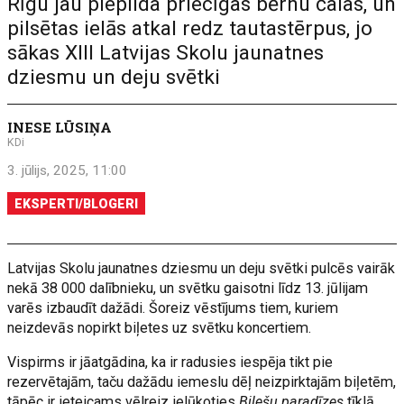
Rīgu jau piepilda priecīgas bērnu čalas, un
pilsētas ielās atkal redz tautastērpus, jo
sākas XIII Latvijas Skolu jaunatnes
dziesmu un deju svētki
INESE LŪSIŅA
KDi
3. jūlijs, 2025, 11:00
EKSPERTI/BLOGERI
Latvijas Skolu jaunatnes dziesmu un deju svētki pulcēs vairāk
nekā 38 000 dalībnieku, un svētku gaisotni līdz 13. jūlijam
varēs izbaudīt dažādi. Šoreiz vēstījums tiem, kuriem
neizdevās nopirkt biļetes uz svētku koncertiem.
Vispirms ir jāatgādina, ka ir radusies iespēja tikt pie
rezervētajām, taču dažādu iemeslu dēļ neizpirktajām biļetēm,
tāpēc ir ieteicams vēlreiz ielūkoties
Biļešu paradīzes
tīklā.