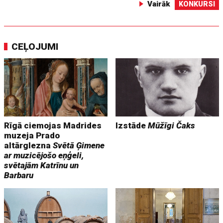
Vairāk
KONKURSI
CEĻOJUMI
Rīgā ciemojas Madrides
Izstāde
Mūžīgi Čaks
muzeja Prado
altārglezna
Svētā Ģimene
ar muzicējošo eņģeli,
svētajām Katrīnu un
Barbaru