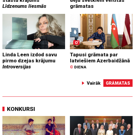
Līdzenums liesmās
grāmatas
Linda Leen izdod savu
Tapusi grāmata par
pirmo dzejas krājumu
latviešiem Azerbaidžānā
Introversijas
©
DIENA
Vairāk
GRĀMATAS
KONKURSI