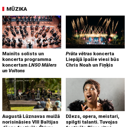
MŪZIKA
Mainīts solists un
Prāta vētras
koncerta
koncerta programma
Liepājā īpašie viesi būs
koncertam
LNSO Mālers
Chris Noah un Fiņķis
un Voltons
Augustā Lūznavas muižā
Džezs, opera, meistari,
norisināsies VIII Baltijas
spilgti talanti. Tuvojas