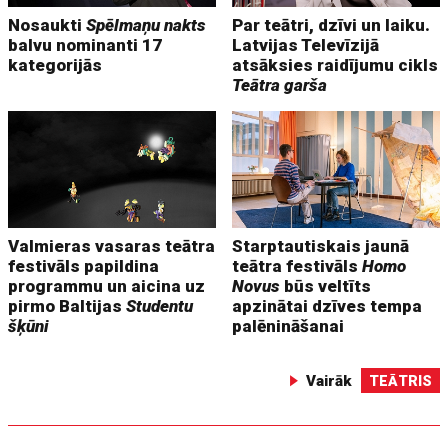
Nosaukti
Spēlmaņu nakts
Par teātri, dzīvi un laiku.
balvu nominanti 17
Latvijas Televīzijā
kategorijās
atsāksies raidījumu cikls
Teātra garša
Valmieras vasaras teātra
Starptautiskais jaunā
festivāls papildina
teātra festivāls
Homo
programmu un aicina uz
Novus
būs veltīts
pirmo Baltijas
Studentu
apzinātai dzīves tempa
šķūni
palēnināšanai
Vairāk
TEĀTRIS