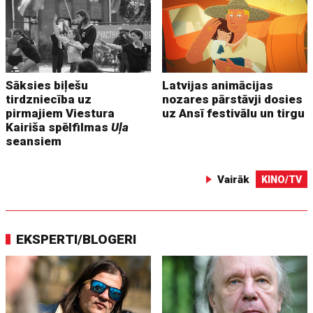
Sāksies biļešu
Latvijas animācijas
tirdzniecība uz
nozares pārstāvji dosies
pirmajiem Viestura
uz Ansī festivālu un tirgu
Kairiša spēlfilmas
Uļa
seansiem
Vairāk
KINO/TV
EKSPERTI/BLOGERI