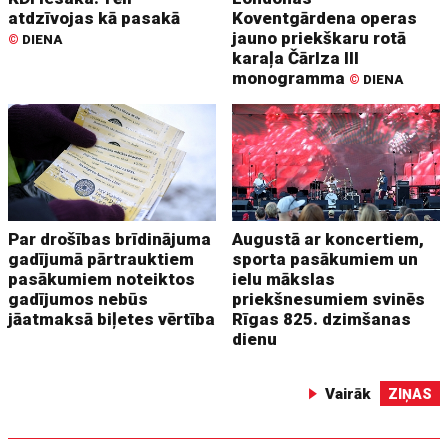
atdzīvojas kā pasakā
Koventgārdena operas
jauno priekškaru rotā
©
DIENA
karaļa Čārlza III
monogramma
©
DIENA
Par drošības brīdinājuma
Augustā ar koncertiem,
gadījumā pārtrauktiem
sporta pasākumiem un
pasākumiem noteiktos
ielu mākslas
gadījumos nebūs
priekšnesumiem svinēs
jāatmaksā biļetes vērtība
Rīgas 825. dzimšanas
dienu
Vairāk
ZIŅAS