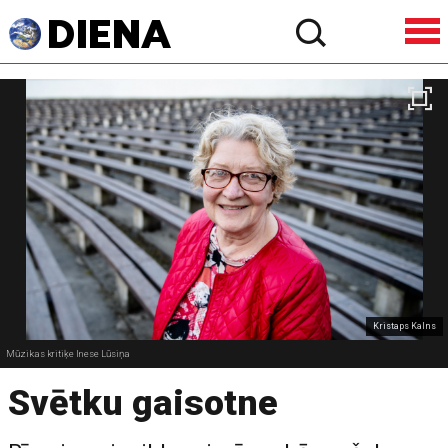
Kristaps Kalns
Mūzikas kritiķe Inese Lūsiņa
Svētku gaisotne