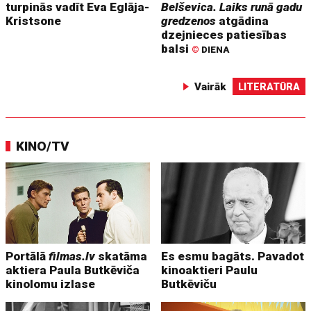
turpinās vadīt Eva Eglāja-
Belševica. Laiks runā gadu
Kristsone
gredzenos
atgādina
dzejnieces patiesības
balsi
©
DIENA
Vairāk
LITERATŪRA
KINO/TV
Portālā
filmas.lv
skatāma
Es esmu bagāts. Pavadot
aktiera Paula Butkēviča
kinoaktieri Paulu
kinolomu izlase
Butkēviču