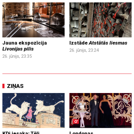
Jauna ekspozīcija
Izstāde
Atstātās liesmas
Livonijas pilis
26. jūnijs, 23:24
26. jūnijs, 23:35
ZIŅAS
KDi iesaka: Tēli
Londonas