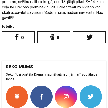
protams, svētku dalībnieku gājienu 13. jūlijā plkst. 9–14, kura
ceļā no Brīvības pieminekļa līdz Dailes teātrim ikviens var
skaļi uzgavilēt savējiem. Sēdēt mājās nudien nav vērts. Nāc
gavilēt!
Ieteikt
0
0
SEKO MUMS
Seko līdzi portāla Diena.lv jaunākajām ziņām arī sociālajos
tīklos!