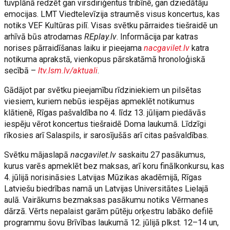
tuvplānā redzēt gan virsdiriģentus tribīnē, gan dziedātāju
emocijas. LMT Viedtelevīzija straumēs visus koncertus, kas
notiks VEF Kultūras pilī. Visas svētku pārraides tiešraidē un
arhīvā būs atrodamas
REplay.lv
. Informācija par katras
norises pārraidīšanas laiku ir pieejama
nacgavilet.lv
katra
notikuma aprakstā, vienkopus pārskatāmā hronoloģiskā
secībā –
ltv.lsm.lv/aktuali
.
Gādājot par svētku pieejamību rīdziniekiem un pilsētas
viesiem, kuriem nebūs iespējas apmeklēt notikumus
klātienē, Rīgas pašvaldība no 4. līdz 13. jūlijam piedāvās
iespēju vērot koncertus tiešraidē Doma laukumā. Līdzīgi
rīkosies arī Salaspils, ir sarosījušās arī citas pašvaldības.
Svētku mājaslapā
nacgavilet.lv
saskaitu 27 pasākumus,
kurus varēs apmeklēt bez maksas, arī koru finālkonkursu, kas
4. jūlijā norisināsies Latvijas Mūzikas akadēmijā, Rīgas
Latviešu biedrības namā un Latvijas Universitātes Lielajā
aulā. Vairākums bezmaksas pasākumu notiks Vērmanes
dārzā. Vērts nepalaist garām pūtēju orķestru labāko defilē
programmu šovu Brīvības laukumā 12. jūlijā plkst. 12–14 un,