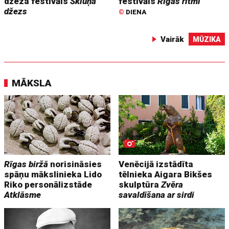
džeza festivāls
Škiuņa
festivāls
Rīgas ritmi
džezs
©
DIENA
Vairāk
MŪZIKA
MĀKSLA
Rīgas biržā
norisināsies
Venēcijā izstādīta
spāņu mākslinieka Lido
tēlnieka Aigara Bikšes
Riko personālizstāde
skulptūra
Zvēra
Atklāsme
savaldīšana ar sirdi