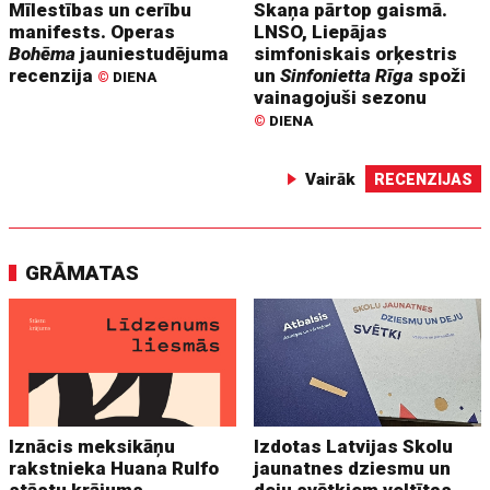
Mīlestības un cerību
Skaņa pārtop gaismā.
manifests. Operas
LNSO, Liepājas
Bohēma
jauniestudējuma
simfoniskais orķestris
recenzija
un
Sinfonietta Rīga
spoži
©
DIENA
vainagojuši sezonu
©
DIENA
Vairāk
RECENZIJAS
GRĀMATAS
Iznācis meksikāņu
Izdotas Latvijas Skolu
rakstnieka Huana Rulfo
jaunatnes dziesmu un
stāstu krājums
deju svētkiem veltītas