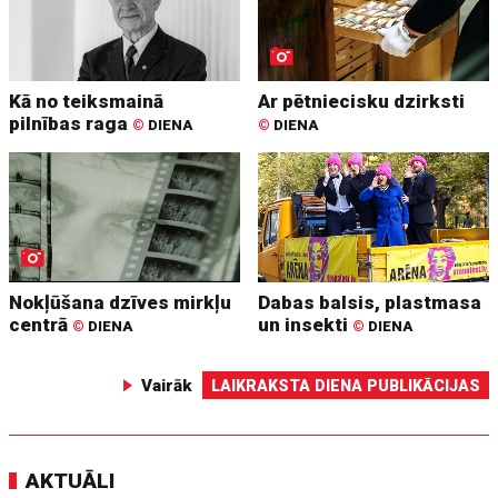
Kā no teiksmainā
Ar pētniecisku dzirksti
pilnības raga
©
DIENA
©
DIENA
Nokļūšana dzīves mirkļu
Dabas balsis, plastmasa
centrā
un insekti
©
DIENA
©
DIENA
Vairāk
LAIKRAKSTA DIENA PUBLIKĀCIJAS
AKTUĀLI