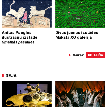
Anitas Paegles
Divas jaunas izstādes
ilustrāciju izstāde
Māksla XO galerijā
Smalkās pasaules
Vairāk
KD AFIŠA
DEJA