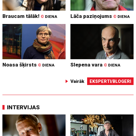
Braucam tālāk!
Lāča paziņojums
©
DIENA
©
DIENA
Noasa šķirsts
Slepena vara
©
DIENA
©
DIENA
Vairāk
EKSPERTI/BLOGERI
INTERVIJAS