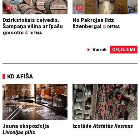
Dzirkstošais ceļvedis.
No Pakrojas līdz
Šampaņa vilina ar īpašu
Ilzenbergai
©
DIENA
gaisotni
©
DIENA
Vairāk
CEĻOJUMI
KD AFIŠA
Jauna ekspozīcija
Izstāde
Atstātās liesmas
Livonijas pilis