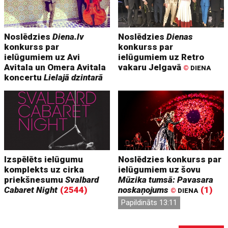
Noslēdzies
Diena.lv
Noslēdzies
Dienas
konkurss par
konkurss par
ielūgumiem uz Avi
ielūgumiem uz Retro
Avitala un Omera Avitala
vakaru Jelgavā
©
DIENA
koncertu
Lielajā dzintarā
Izspēlēts ielūgumu
Noslēdzies konkurss par
komplekts uz cirka
ielūgumiem uz šovu
priekšnesumu
Svalbard
Mūzika tumsā: Pavasara
Cabaret Night
(2544)
noskaņojums
(1)
©
DIENA
Papildināts 13:11