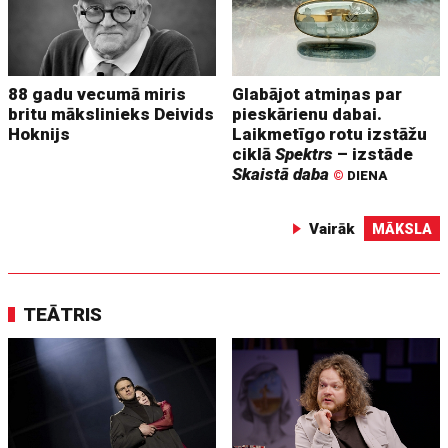
88 gadu vecumā miris
Glabājot atmiņas par
britu mākslinieks Deivids
pieskārienu dabai.
Hoknijs
Laikmetīgo rotu izstāžu
ciklā
Spektrs
– izstāde
Skaistā daba
©
DIENA
Vairāk
MĀKSLA
TEĀTRIS