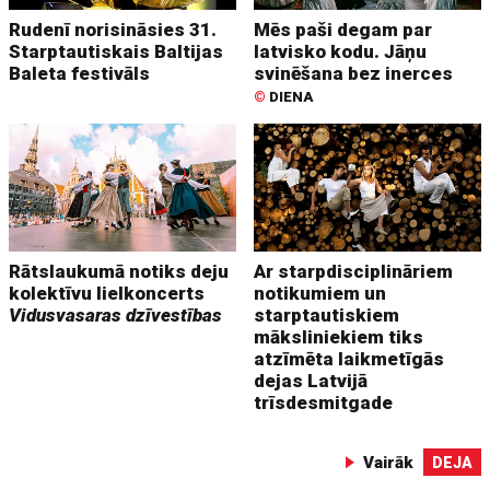
Rudenī norisināsies 31.
Mēs paši degam par
Starptautiskais Baltijas
latvisko kodu. Jāņu
Baleta festivāls
svinēšana bez inerces
©
DIENA
Rātslaukumā notiks deju
Ar starpdisciplināriem
kolektīvu lielkoncerts
notikumiem un
Vidusvasaras dzīvestības
starptautiskiem
māksliniekiem tiks
atzīmēta laikmetīgās
dejas Latvijā
trīsdesmitgade
Vairāk
DEJA