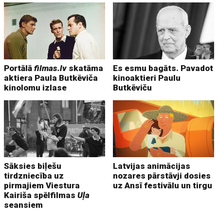
Portālā
filmas.lv
skatāma
Es esmu bagāts. Pavadot
aktiera Paula Butkēviča
kinoaktieri Paulu
kinolomu izlase
Butkēviču
Sāksies biļešu
Latvijas animācijas
tirdzniecība uz
nozares pārstāvji dosies
pirmajiem Viestura
uz Ansī festivālu un tirgu
Kairiša spēlfilmas
Uļa
seansiem