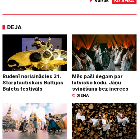
Vairāk
KD AFIŠA
DEJA
Rudenī norisināsies 31.
Mēs paši degam par
Starptautiskais Baltijas
latvisko kodu. Jāņu
Baleta festivāls
svinēšana bez inerces
©
DIENA