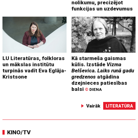
nolikumu, precizējot
funkcijas un uzdevumus
LU Literatūras, folkloras
Kā starmeša gaismas
un mākslas institūtu
kūlis. Izstāde
Vizma
turpinās vadīt Eva Eglāja-
Belševica. Laiks runā gadu
Kristsone
gredzenos
atgādina
dzejnieces patiesības
balsi
©
DIENA
Vairāk
LITERATŪRA
KINO/TV