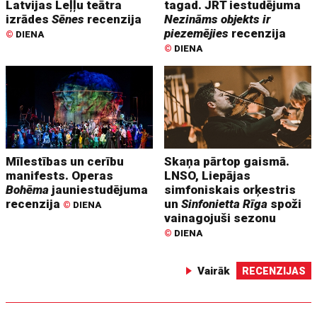
Latvijas Leļļu teātra
tagad. JRT iestudējuma
izrādes
Sēnes
recenzija
Nezināms objekts ir
piezemējies
recenzija
©
DIENA
©
DIENA
Mīlestības un cerību
Skaņa pārtop gaismā.
manifests. Operas
LNSO, Liepājas
Bohēma
jauniestudējuma
simfoniskais orķestris
recenzija
un
Sinfonietta Rīga
spoži
©
DIENA
vainagojuši sezonu
©
DIENA
Vairāk
RECENZIJAS