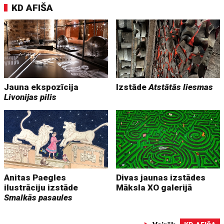
KD AFIŠA
Jauna ekspozīcija
Izstāde
Atstātās liesmas
Livonijas pilis
Anitas Paegles
Divas jaunas izstādes
ilustrāciju izstāde
Māksla XO galerijā
Smalkās pasaules