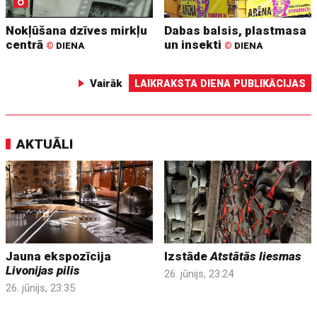
Nokļūšana dzīves mirkļu
Dabas balsis, plastmasa
centrā
un insekti
©
DIENA
©
DIENA
Vairāk
LAIKRAKSTA DIENA PUBLIKĀCIJAS
AKTUĀLI
Jauna ekspozīcija
Izstāde
Atstātās liesmas
Livonijas pilis
26. jūnijs, 23:24
26. jūnijs, 23:35