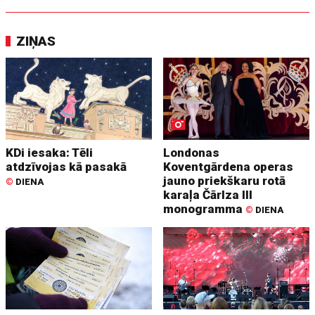
ZIŅAS
KDi iesaka: Tēli
Londonas
atdzīvojas kā pasakā
Koventgārdena operas
jauno priekškaru rotā
©
DIENA
karaļa Čārlza III
monogramma
©
DIENA