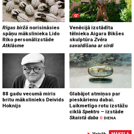
Rīgas biržā
norisināsies
Venēcijā izstādīta
spāņu mākslinieka Lido
tēlnieka Aigara Bikšes
Riko personālizstāde
skulptūra
Zvēra
Atklāsme
savaldīšana ar sirdi
88 gadu vecumā miris
Glabājot atmiņas par
britu mākslinieks Deivids
pieskārienu dabai.
Hoknijs
Laikmetīgo rotu izstāžu
ciklā
Spektrs
– izstāde
Skaistā daba
©
DIENA