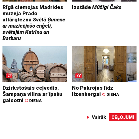
Rīgā ciemojas Madrides
Izstāde
Mūžīgi Čaks
muzeja Prado
altārglezna
Svētā Ģimene
ar muzicējošo eņģeli,
svētajām Katrīnu un
Barbaru
Dzirkstošais ceļvedis.
No Pakrojas līdz
Šampaņa vilina ar īpašu
Ilzenbergai
©
DIENA
gaisotni
©
DIENA
Vairāk
CEĻOJUMI