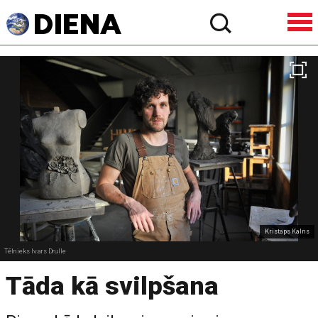
Kristaps Kalns
Tēlnieks Ivars Drulle
Tāda kā svilpšana