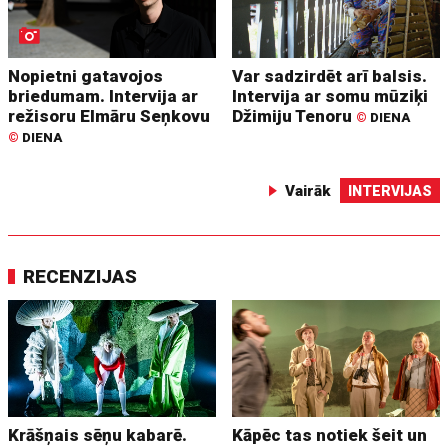
Nopietni gatavojos
Var sadzirdēt arī balsis.
briedumam. Intervija ar
Intervija ar somu mūziķi
režisoru Elmāru Seņkovu
Džimiju Tenoru
©
DIENA
©
DIENA
Vairāk
INTERVIJAS
RECENZIJAS
Krāšņais sēņu kabarē.
Kāpēc tas notiek šeit un