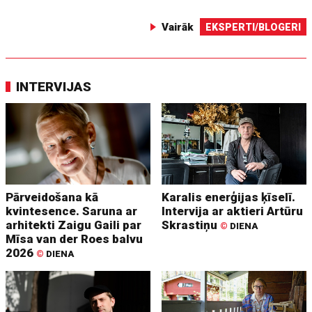
Vairāk
EKSPERTI/BLOGERI
INTERVIJAS
Pārveidošana kā
Karalis enerģijas ķīselī.
kvintesence. Saruna ar
Intervija ar aktieri Artūru
arhitekti Zaigu Gaili par
Skrastiņu
©
DIENA
Mīsa van der Roes balvu
2026
©
DIENA