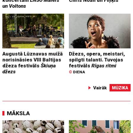
koncertam
LNSO Mālers
Chris Noah un Fiņķis
un Voltons
Augustā Lūznavas muižā
Džezs, opera, meistari,
norisināsies VIII Baltijas
spilgti talanti. Tuvojas
džeza festivāls
Škiuņa
festivāls
Rīgas ritmi
džezs
©
DIENA
Vairāk
MŪZIKA
MĀKSLA