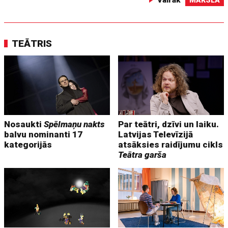
Vairāk
MĀKSLA
TEĀTRIS
Nosaukti
Spēlmaņu nakts
Par teātri, dzīvi un laiku.
balvu nominanti 17
Latvijas Televīzijā
kategorijās
atsāksies raidījumu cikls
Teātra garša