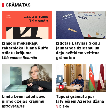
GRĀMATAS
Iznācis meksikāņu
Izdotas Latvijas Skolu
rakstnieka Huana Rulfo
jaunatnes dziesmu un
stāstu krājums
deju svētkiem veltītas
Līdzenums liesmās
grāmatas
Linda Leen izdod savu
Tapusi grāmata par
pirmo dzejas krājumu
latviešiem Azerbaidžānā
Introversijas
©
DIENA