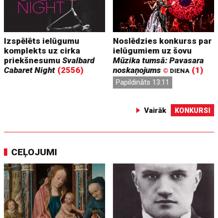
Izspēlēts ielūgumu
Noslēdzies konkurss par
komplekts uz cirka
ielūgumiem uz šovu
priekšnesumu
Svalbard
Mūzika tumsā: Pavasara
Cabaret Night
(2556)
noskaņojums
(1)
©
DIENA
Papildināts 13:11
Vairāk
KONKURSI
CEĻOJUMI