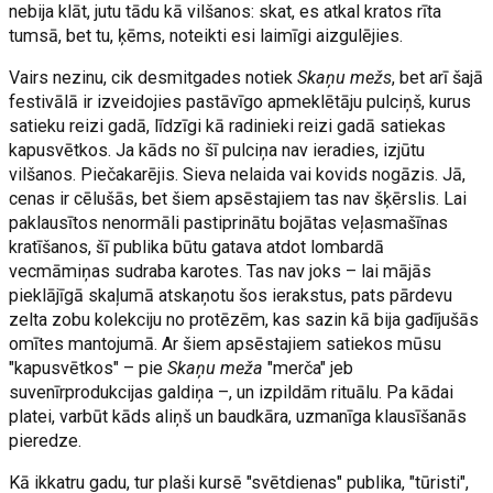
nebija klāt, jutu tādu kā vilšanos: skat, es atkal kratos rīta
tumsā, bet tu, ķēms, noteikti esi laimīgi aizgulējies.
Vairs nezinu, cik desmitgades notiek
Skaņu mežs
, bet arī šajā
festivālā ir izveidojies pastāvīgo apmeklētāju pulciņš, kurus
satieku reizi gadā, līdzīgi kā radinieki reizi gadā satiekas
kapusvētkos. Ja kāds no šī pulciņa nav ieradies, izjūtu
vilšanos. Piečakarējis. Sieva nelaida vai kovids nogāzis. Jā,
cenas ir cēlušās, bet šiem apsēstajiem tas nav šķērslis. Lai
paklausītos nenormāli pastiprinātu bojātas veļasmašīnas
kratīšanos, šī publika būtu gatava atdot lombardā
vecmāmiņas sudraba karotes. Tas nav joks – lai mājās
pieklājīgā skaļumā atskaņotu šos ierakstus, pats pārdevu
zelta zobu kolekciju no protēzēm, kas sazin kā bija gadījušās
omītes mantojumā. Ar šiem apsēstajiem satiekos mūsu
"kapusvētkos" – pie
Skaņu meža
"merča" jeb
suvenīrprodukcijas galdiņa –, un izpildām rituālu. Pa kādai
platei, varbūt kāds aliņš un baudkāra, uzmanīga klausīšanās
pieredze.
Kā ikkatru gadu, tur plaši kursē "svētdienas" publika, "tūristi",