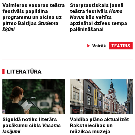
Valmieras vasaras teātra
Starptautiskais jaunā
festivāls papildina
teātra festivāls
Homo
programmu un aicina uz
Novus
būs veltīts
pirmo Baltijas
Studentu
apzinātai dzīves tempa
šķūni
palēnināšanai
Vairāk
TEĀTRIS
LITERATŪRA
Siguldā notiks literārs
Valdība plāno aktualizēt
pasākumu cikls
Vasaras
Rakstniecības un
lasījumi
mūzikas muzeja