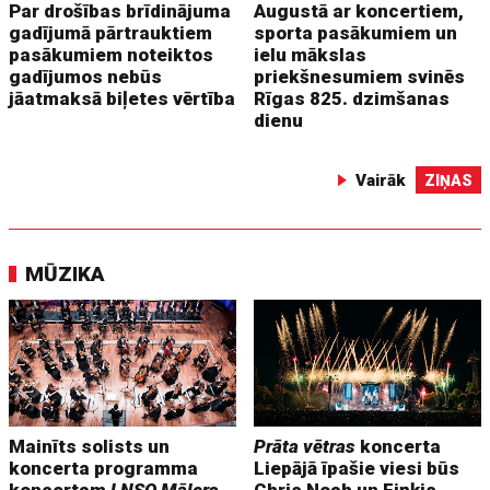
Par drošības brīdinājuma
Augustā ar koncertiem,
gadījumā pārtrauktiem
sporta pasākumiem un
pasākumiem noteiktos
ielu mākslas
gadījumos nebūs
priekšnesumiem svinēs
jāatmaksā biļetes vērtība
Rīgas 825. dzimšanas
dienu
Vairāk
ZIŅAS
MŪZIKA
Mainīts solists un
Prāta vētras
koncerta
koncerta programma
Liepājā īpašie viesi būs