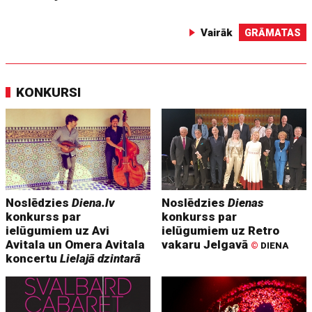
Vairāk
GRĀMATAS
KONKURSI
Noslēdzies
Diena.lv
Noslēdzies
Dienas
konkurss par
konkurss par
ielūgumiem uz Avi
ielūgumiem uz Retro
Avitala un Omera Avitala
vakaru Jelgavā
©
DIENA
koncertu
Lielajā dzintarā