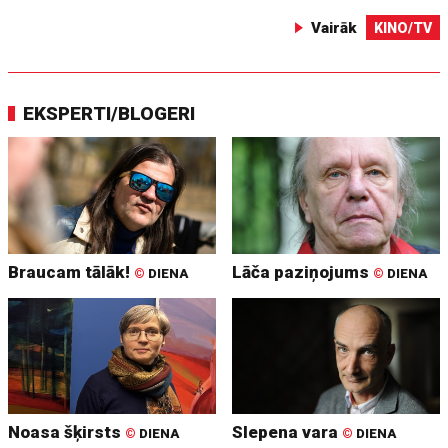
Vairāk
KINO/TV
EKSPERTI/BLOGERI
Braucam tālāk!
Lāča paziņojums
©
DIENA
©
DIENA
Noasa šķirsts
Slepena vara
©
DIENA
©
DIENA