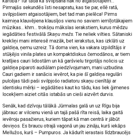
kārtībā? Tur tāda kā svilpšana nāk no atgaisotājiem…"
Pirmajās sekundēs īsti nesapratu, kas tie par, ellē ratā,
svilpjošiem atgaisotājiem, bet tad man pielēca! Pirms
kaimiņa klauvējiena klausījos vienu no saviem iemīļotākajiem
mūzikas... khm… trokšņu mākslas ierakstiem, kurus mēdzu
iegādāties festivālā
Skaņu mežs
. Tie neliek vilties. Sātaniski
krekliņi mani interesē mazāk, bet ierakstus, kas izklāti uz
galdiņa, ņemu uzreiz. Tā doma vien, ka vakara izpildītājs ir
stūķējis vinila plates un kompaktdiskus čemodānos, ar tiem
kratījies cauri lidostām un kā garšvielu tirgotājs nolicis uz
galdiņa piparoti audiālam piedzīvojumam, mani uzbudina.
Cauri gadiem ir sanācis ievērot, ka pie šī galdiņa regulāri
pulcējas tādi paši svilpjošo radiatoru skaņu cienītāji ar
identisku mērķi – iegādāties kaut ko tādu, kas liek ģimenes
locekļiem aiziet citās istabās un cieši aizvērt durvis.
Senāk, kad dzīvoju tālākā Jūrmalas galā un uz Rīgu bija
jābrauc ar vilcienu vienā un tajā pašā rīta reisā, laika gaitā
ievēroju pasažierus, kuriem tāpat kā man centrā ir jābūt
deviņos. Es braucu otrajā vagonā un jau zināju, kurš iekāps
Mellužos, kurš – Pumpuros. Ja kādurīt ierastais līdzbraucējs