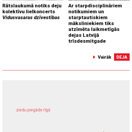
Rātslaukumā notiks deju
Ar starpdisciplināriem
kolektīvu lielkoncerts
notikumiem un
Vidusvasaras dzīvestības
starptautiskiem
māksliniekiem tiks
atzīmēta laikmetīgās
dejas Latvijā
trīsdesmitgade
Vairāk
DEJA
ziedu piegāde rīgā
meliorācijas darbi