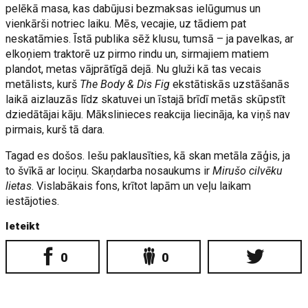
pelēkā masa, kas dabūjusi bezmaksas ielūgumus un
vienkārši notriec laiku. Mēs, vecajie, uz tādiem pat
neskatāmies. Īstā publika sēž klusu, tumsā – ja pavelkas, ar
elkoņiem traktorē uz pirmo rindu un, sirmajiem matiem
plandot, metas vājprātīgā dejā. Nu gluži kā tas vecais
metālists, kurš
The Body & Dis Fig
ekstātiskās uzstāšanās
laikā aizlauzās līdz skatuvei un īstajā brīdī metās skūpstīt
dziedātājai kāju. Mākslinieces reakcija liecināja, ka viņš nav
pirmais, kurš tā dara.
Tagad es došos. Iešu paklausīties, kā skan metāla zāģis, ja
to švīkā ar lociņu. Skaņdarba nosaukums ir
Mirušo cilvēku
lietas
. Vislabākais fons, krītot lapām un veļu laikam
iestājoties.
Ieteikt
0
0