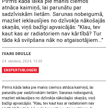
Pirms kāda laika pie manis ciemos
atnāca kaimiņš, lai parunātu par
sadzīviskām lietām. Sarunas nobeigumā,
mazliet ieklausījies no dzīvokļa nākošajās
skaņās, viņš bažīgi apvaicājās: "Klau, tev
kaut kas ar radiatoriem nav kārtībā? Tur
tāda kā svilpšana nāk no atgaisotājiem…"
IVARS DRULLE
24. oktobris, 2024, 15:30
EKSPERTI/BLOGERI
Pirms kāda laika pie manis ciemos atnāca kaimiņš, lai
parunātu par sadzīviskām lietām. Sarunas nobeigumā,
mazliet ieklausījies no dzīvokļa nākošajās skaņās, viņš
bažīgi apvaicājās: "Klau, tev kaut kas ar radiatoriem nav