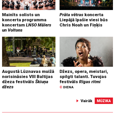
Mainīts solists un
Prāta vētras
koncerta
koncerta programma
Liepājā īpašie viesi būs
koncertam
LNSO Mālers
Chris Noah un Fiņķis
un Voltons
Augustā Lūznavas muižā
Džezs, opera, meistari,
norisināsies VIII Baltijas
spilgti talanti. Tuvojas
džeza festivāls
Škiuņa
festivāls
Rīgas ritmi
džezs
©
DIENA
Vairāk
MŪZIKA