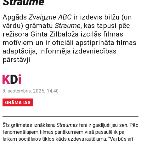
Straume
Apgāds
Zvaigzne ABC
ir izdevis bilžu (un
vārdu) grāmatu
Straume
, kas tapusi pēc
režisora Ginta Zilbaloža izcilās filmas
motīviem un ir oficiāli apstiprināta filmas
adaptācija, informēja izdevniecības
pārstāvji
8. septembris, 2025, 14:40
GRĀMATAS
Šīs grāmatas iznākšanu
Straumes
fani ir gaidījuši jau sen. Pēc
fenomenālajiem filmas panākumiem visā pasaulē ik pa
laikam sociālajos tīklos kāds uzdeva jautājumu: “Vai būs arī