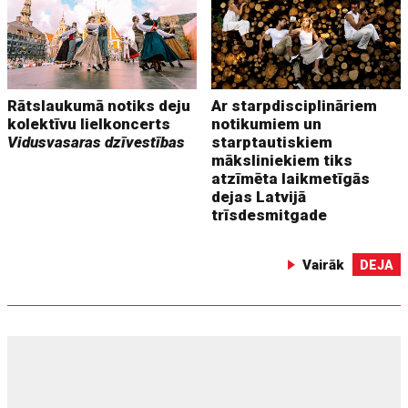
Rātslaukumā notiks deju
Ar starpdisciplināriem
kolektīvu lielkoncerts
notikumiem un
Vidusvasaras dzīvestības
starptautiskiem
māksliniekiem tiks
atzīmēta laikmetīgās
dejas Latvijā
trīsdesmitgade
Vairāk
DEJA