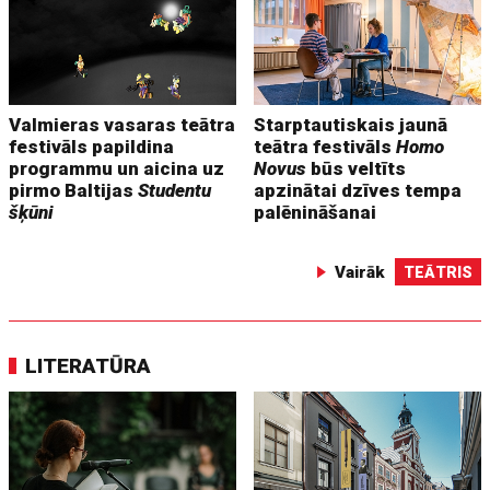
Valmieras vasaras teātra
Starptautiskais jaunā
festivāls papildina
teātra festivāls
Homo
programmu un aicina uz
Novus
būs veltīts
pirmo Baltijas
Studentu
apzinātai dzīves tempa
šķūni
palēnināšanai
Vairāk
TEĀTRIS
LITERATŪRA