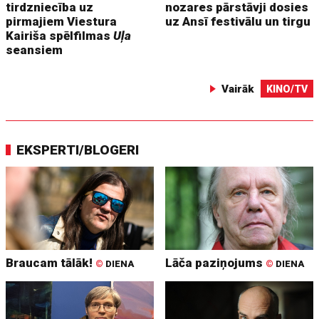
tirdzniecība uz
nozares pārstāvji dosies
pirmajiem Viestura
uz Ansī festivālu un tirgu
Kairiša spēlfilmas
Uļa
seansiem
Vairāk
KINO/TV
EKSPERTI/BLOGERI
Braucam tālāk!
Lāča paziņojums
©
DIENA
©
DIENA