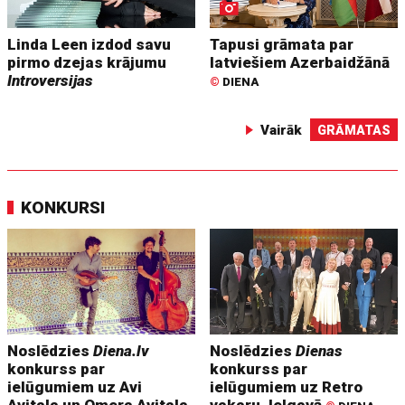
Linda Leen izdod savu
Tapusi grāmata par
pirmo dzejas krājumu
latviešiem Azerbaidžānā
Introversijas
©
DIENA
Vairāk
GRĀMATAS
KONKURSI
Noslēdzies
Diena.lv
Noslēdzies
Dienas
konkurss par
konkurss par
ielūgumiem uz Avi
ielūgumiem uz Retro
Avitala un Omera Avitala
vakaru Jelgavā