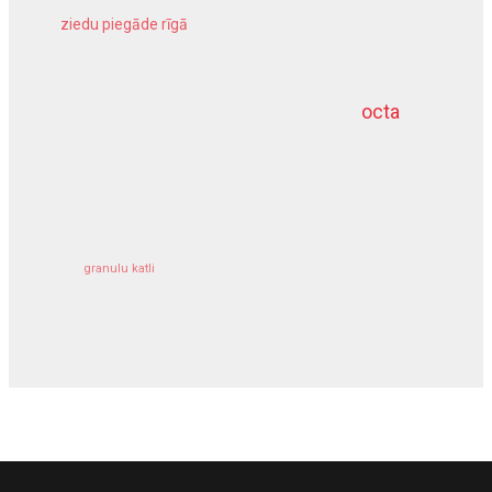
ziedu piegāde rīgā
meliorācijas darbi
octa
dziļurbums
kravu apdrošināšana
granulu katli
siltumsūknis