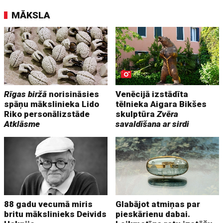
MĀKSLA
Rīgas biržā
norisināsies
Venēcijā izstādīta
spāņu mākslinieka Lido
tēlnieka Aigara Bikšes
Riko personālizstāde
skulptūra
Zvēra
Atklāsme
savaldīšana ar sirdi
88 gadu vecumā miris
Glabājot atmiņas par
britu mākslinieks Deivids
pieskārienu dabai.