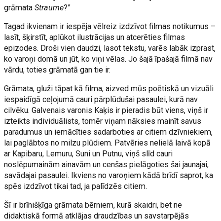
grāmata
Straume
?”
Tagad ikvienam ir iespēja vēlreiz izdzīvot filmas notikumus –
lasīt, šķirstīt, aplūkot ilustrācijas un atcerēties filmas
epizodes. Droši vien daudzi, lasot tekstu, varēs labāk izprast,
ko varoņi domā un jūt, ko viņi vēlas. Jo šajā īpašajā filmā nav
vārdu, toties grāmatā gan tie ir.
Grāmata, gluži tāpat kā filma, aizved mūs poētiskā un vizuāli
iespaidīgā ceļojumā cauri pārplūdušai pasaulei, kurā nav
cilvēku. Galvenais varonis Kaķis ir pieradis būt viens, viņš ir
izteikts individuālists, tomēr viņam nāksies mainīt savus
paradumus un iemācīties sadarboties ar citiem dzīvniekiem,
lai paglābtos no milzu plūdiem. Patvēries nelielā laivā kopā
ar Kapibaru, Lemuru, Suni un Putnu, viņš slīd cauri
noslēpumainām ainavām un cenšas pielāgoties šai jaunajai,
savādajai pasaulei. Ikviens no varoņiem kādā brīdī saprot, ka
spēs izdzīvot tikai tad, ja palīdzēs citiem.
Šī ir brīnišķīga grāmata bērniem, kurā skaidri, bet ne
didaktiskā formā atklājas draudzības un savstarpējās