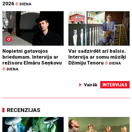
2026
©
DIENA
Nopietni gatavojos
Var sadzirdēt arī balsis.
briedumam. Intervija ar
Intervija ar somu mūziķi
režisoru Elmāru Seņkovu
Džimiju Tenoru
©
DIENA
©
DIENA
Vairāk
INTERVIJAS
RECENZIJAS