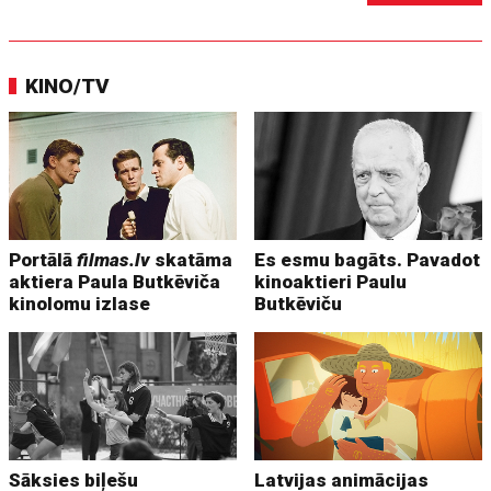
KINO/TV
Portālā
filmas.lv
skatāma
Es esmu bagāts. Pavadot
aktiera Paula Butkēviča
kinoaktieri Paulu
kinolomu izlase
Butkēviču
Sāksies biļešu
Latvijas animācijas