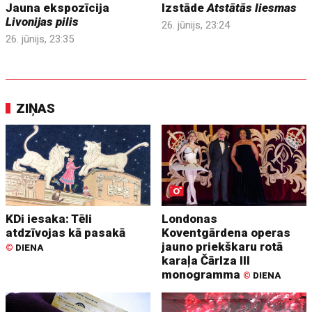
Jauna ekspozīcija
Izstāde
Atstātās liesmas
Livonijas pilis
26. jūnijs, 23:24
26. jūnijs, 23:35
ZIŅAS
KDi iesaka: Tēli
Londonas
atdzīvojas kā pasakā
Koventgārdena operas
jauno priekškaru rotā
©
DIENA
karaļa Čārlza III
monogramma
©
DIENA