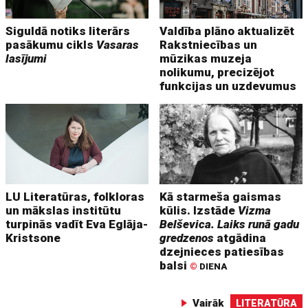
Siguldā notiks literārs
Valdība plāno aktualizēt
pasākumu cikls
Vasaras
Rakstniecības un
lasījumi
mūzikas muzeja
nolikumu, precizējot
funkcijas un uzdevumus
LU Literatūras, folkloras
Kā starmeša gaismas
un mākslas institūtu
kūlis. Izstāde
Vizma
turpinās vadīt Eva Eglāja-
Belševica. Laiks runā gadu
Kristsone
gredzenos
atgādina
dzejnieces patiesības
balsi
©
DIENA
Vairāk
LITERATŪRA