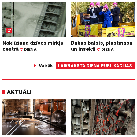
Nokļūšana dzīves mirkļu
Dabas balsis, plastmasa
centrā
un insekti
©
DIENA
©
DIENA
Vairāk
LAIKRAKSTA DIENA PUBLIKĀCIJAS
AKTUĀLI