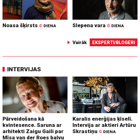
Noasa šķirsts
Slepena vara
©
DIENA
©
DIENA
Vairāk
EKSPERTI/BLOGERI
INTERVIJAS
Pārveidošana kā
Karalis enerģijas ķīselī.
kvintesence. Saruna ar
Intervija ar aktieri Artūru
arhitekti Zaigu Gaili par
Skrastiņu
©
DIENA
Mīsa van der Roes balvu