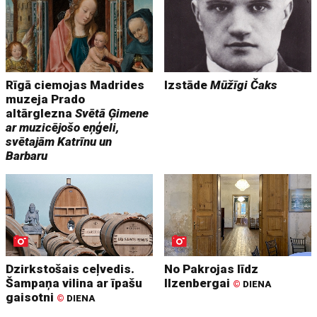
Rīgā ciemojas Madrides
Izstāde
Mūžīgi Čaks
muzeja Prado
altārglezna
Svētā Ģimene
ar muzicējošo eņģeli,
svētajām Katrīnu un
Barbaru
Dzirkstošais ceļvedis.
No Pakrojas līdz
Šampaņa vilina ar īpašu
Ilzenbergai
©
DIENA
gaisotni
©
DIENA