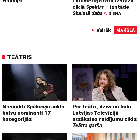
Hoknijs
Laikmetīgo rotu izstāžu
ciklā
Spektrs
– izstāde
Skaistā daba
©
DIENA
Vairāk
MĀKSLA
TEĀTRIS
Nosaukti
Spēlmaņu nakts
Par teātri, dzīvi un laiku.
balvu nominanti 17
Latvijas Televīzijā
kategorijās
atsāksies raidījumu cikls
Teātra garša