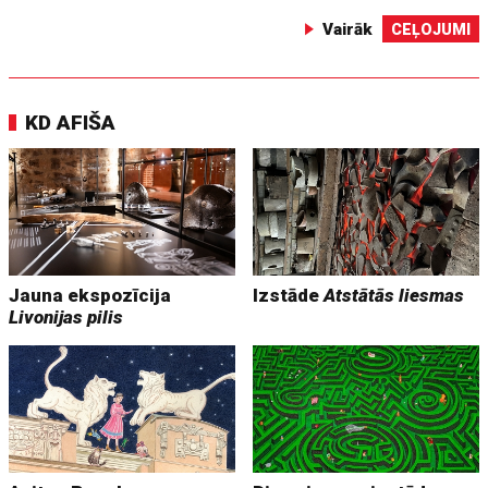
Vairāk
CEĻOJUMI
KD AFIŠA
Jauna ekspozīcija
Izstāde
Atstātās liesmas
Livonijas pilis