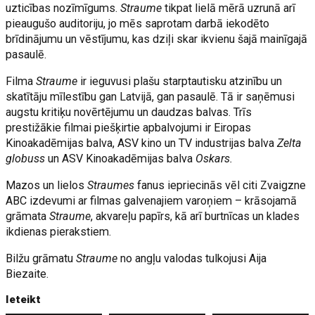
uzticības nozīmīgums.
Straume
tikpat lielā mērā uzrunā arī
pieaugušo auditoriju, jo mēs saprotam darbā iekodēto
brīdinājumu un vēstījumu, kas dziļi skar ikvienu šajā mainīgajā
pasaulē.
Filma
Straume
ir ieguvusi plašu starptautisku atzinību un
skatītāju mīlestību gan Latvijā, gan pasaulē. Tā ir saņēmusi
augstu kritiķu novērtējumu un daudzas balvas. Trīs
prestižākie filmai piešķirtie apbalvojumi ir Eiropas
Kinoakadēmijas balva, ASV kino un TV industrijas balva
Zelta
globuss
un ASV Kinoakadēmijas balva
Oskars.
Mazos un lielos
Straumes
fanus iepriecinās vēl citi Zvaigzne
ABC izdevumi ar filmas galvenajiem varoņiem – krāsojamā
grāmata
Straume
, akvareļu papīrs, kā arī burtnīcas un klades
ikdienas pierakstiem.
Bilžu grāmatu
Straume
no angļu valodas tulkojusi Aija
Biezaite.
Ieteikt