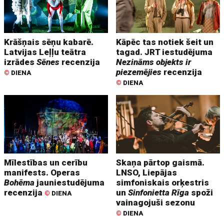
Krāšņais sēņu kabarē.
Kāpēc tas notiek šeit un
Latvijas Leļļu teātra
tagad. JRT iestudējuma
izrādes
Sēnes
recenzija
Nezināms objekts ir
piezemējies
recenzija
©
DIENA
©
DIENA
Mīlestības un cerību
Skaņa pārtop gaismā.
manifests. Operas
LNSO, Liepājas
Bohēma
jauniestudējuma
simfoniskais orķestris
recenzija
un
Sinfonietta Rīga
spoži
©
DIENA
vainagojuši sezonu
©
DIENA