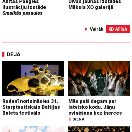
Anitas Paegles
Divas jaunas izstādes
ilustrāciju izstāde
Māksla XO galerijā
Smalkās pasaules
Vairāk
KD AFIŠA
DEJA
Rudenī norisināsies 31.
Mēs paši degam par
Starptautiskais Baltijas
latvisko kodu. Jāņu
Baleta festivāls
svinēšana bez inerces
©
DIENA