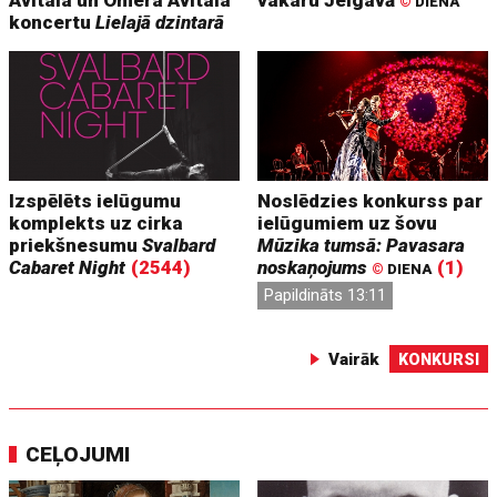
©
DIENA
koncertu
Lielajā dzintarā
Izspēlēts ielūgumu
Noslēdzies konkurss par
komplekts uz cirka
ielūgumiem uz šovu
priekšnesumu
Svalbard
Mūzika tumsā: Pavasara
Cabaret Night
(2544)
noskaņojums
(1)
©
DIENA
Papildināts 13:11
Vairāk
KONKURSI
CEĻOJUMI