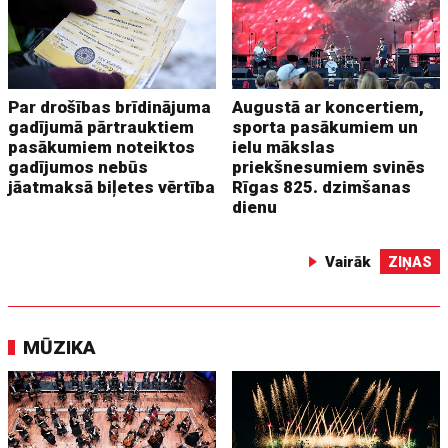
Par drošības brīdinājuma
Augustā ar koncertiem,
gadījumā pārtrauktiem
sporta pasākumiem un
pasākumiem noteiktos
ielu mākslas
gadījumos nebūs
priekšnesumiem svinēs
jāatmaksā biļetes vērtība
Rīgas 825. dzimšanas
dienu
Vairāk
ZIŅAS
MŪZIKA