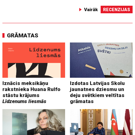
Vairāk
RECENZIJAS
GRĀMATAS
Iznācis meksikāņu
Izdotas Latvijas Skolu
rakstnieka Huana Rulfo
jaunatnes dziesmu un
stāstu krājums
deju svētkiem veltītas
Līdzenums liesmās
grāmatas