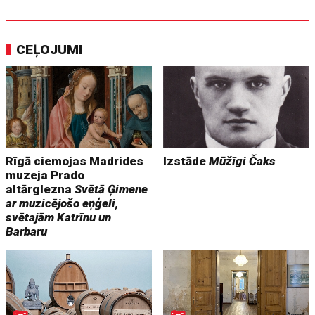
CEĻOJUMI
Rīgā ciemojas Madrides
Izstāde
Mūžīgi Čaks
muzeja Prado
altārglezna
Svētā Ģimene
ar muzicējošo eņģeli,
svētajām Katrīnu un
Barbaru