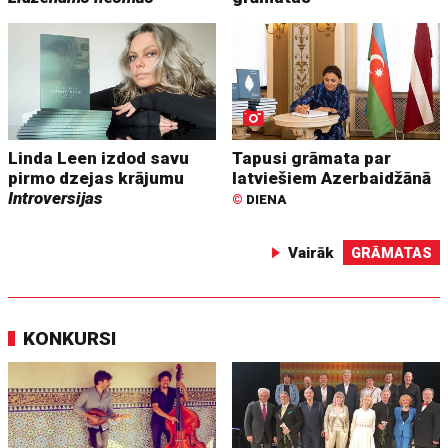
Linda Leen izdod savu
Tapusi grāmata par
pirmo dzejas krājumu
latviešiem Azerbaidžānā
Introversijas
©
DIENA
Vairāk
GRĀMATAS
KONKURSI