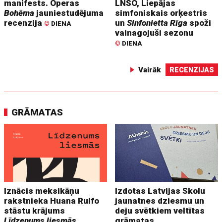
manifests. Operas
LNSO, Liepājas
Bohēma
jauniestudējuma
simfoniskais orķestris
recenzija
un
Sinfonietta Rīga
spoži
©
DIENA
vainagojuši sezonu
©
DIENA
Vairāk
RECENZIJAS
GRĀMATAS
Iznācis meksikāņu
Izdotas Latvijas Skolu
rakstnieka Huana Rulfo
jaunatnes dziesmu un
stāstu krājums
deju svētkiem veltītas
Līdzenums liesmās
grāmatas