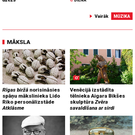
©
DIENA
Vairāk
MŪZIKA
MĀKSLA
Rīgas biržā
norisināsies
Venēcijā izstādīta
spāņu mākslinieka Lido
tēlnieka Aigara Bikšes
Riko personālizstāde
skulptūra
Zvēra
Atklāsme
savaldīšana ar sirdi