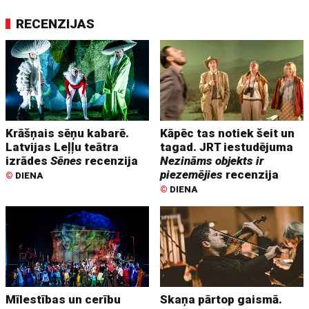
RECENZIJAS
Krāšņais sēņu kabarē.
Kāpēc tas notiek šeit un
Latvijas Leļļu teātra
tagad. JRT iestudējuma
izrādes
Sēnes
recenzija
Nezināms objekts ir
piezemējies
recenzija
©
DIENA
©
DIENA
Mīlestības un cerību
Skaņa pārtop gaismā.