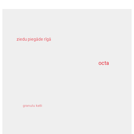
ziedu piegāde rīgā
meliorācijas darbi
octa
dziļurbums
kravu apdrošināšana
granulu katli
siltumsūknis