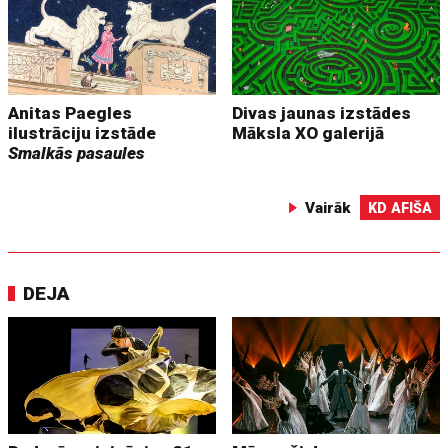
Anitas Paegles
Divas jaunas izstādes
ilustrāciju izstāde
Māksla XO galerijā
Smalkās pasaules
Vairāk
KD AFIŠA
DEJA