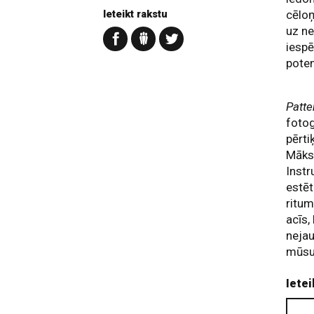
Ieteikt rakstu
cēloņ
uz ne
iespē
poten
Patte
fotog
pērti
Māksl
Instr
estēt
ritum
acīs,
nejau
mūsu
Ietei