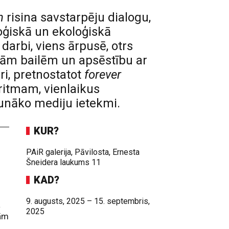
n
risina savstarpēju dialogu,
oģiskā un ekoloģiskā
darbi, viens ārpusē, otrs
ajām bailēm un apsēstību ar
ri, pretnostatot
forever
ritmam, vienlaikus
aunāko mediju ietekmi.
KUR?
PAiR galerija, Pāvilosta, Ernesta
Šneidera laukums 11
KAD?
9. augusts, 2025 – 15. septembris,
a
2025
dām