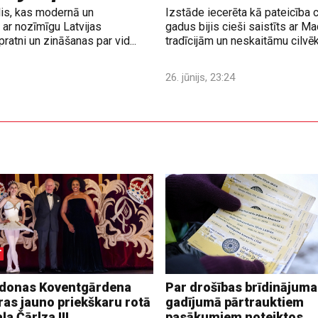
lis, kas modernā un
Izstāde iecerēta kā pateicība 
ar nozīmīgu Latvijas
gadus bijis cieši saistīts ar M
ratni un zināšanas par vid...
tradīcijām un neskaitāmu cilvē
26. jūnijs, 23:24
donas Koventgārdena
Par drošības brīdinājuma
ras jauno priekškaru rotā
gadījumā pārtrauktiem
ļa Čārlza III
pasākumiem noteiktos