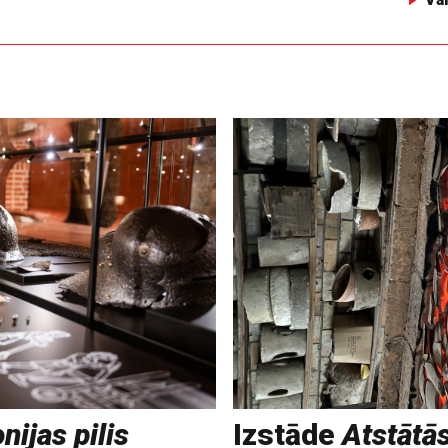
nijas pilis
Izstāde
Atstātā