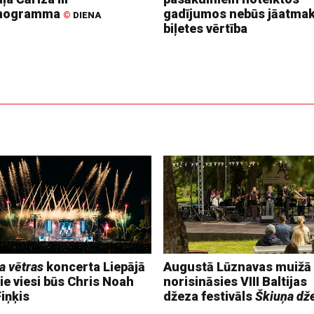
nogramma
gadījumos nebūs jāatma
©
DIENA
biļetes vērtība
a vētras
koncerta Liepājā
Augustā Lūznavas muižā
ie viesi būs Chris Noah
norisināsies VIII Baltijas
iņķis
džeza festivāls
Škiuņa dž