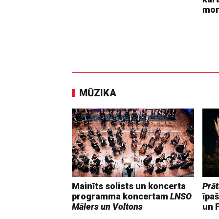
mo
MŪZIKA
Mainīts solists un koncerta
Prāt
programma koncertam
LNSO
īpaš
Mālers un Voltons
un F