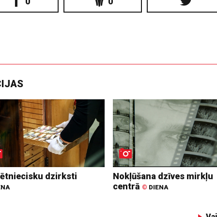
0
0
CIJAS
ētniecisku dzirksti
Nokļūšana dzīves mirkļu
centrā
ENA
©
DIENA
Va