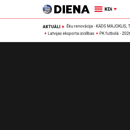
KDi
Ēku renovācija - KĀDS MĀJOKLIS
AKTUĀLI
Latvijas eksporta izcilības
PK futbolā - 202