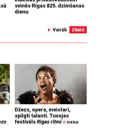
ksā
svinēs Rīgas 825. dzimšanas
dienu
Vairāk
ZIŅAS
Džezs, opera, meistari,
spilgti talanti. Tuvojas
ezs
festivāls
Rīgas ritmi
©
DIENA