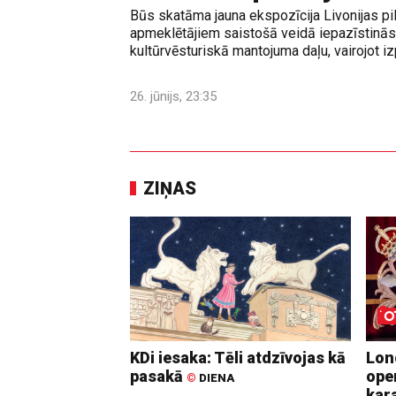
Būs skatāma jauna ekspozīcija Livonijas pi
apmeklētājiem saistošā veidā iepazīstinās 
kultūrvēsturiskā mantojuma daļu, vairojot izp
26. jūnijs, 23:35
ZIŅAS
KDi iesaka: Tēli atdzīvojas kā
Lon
pasakā
ope
©
DIENA
kara