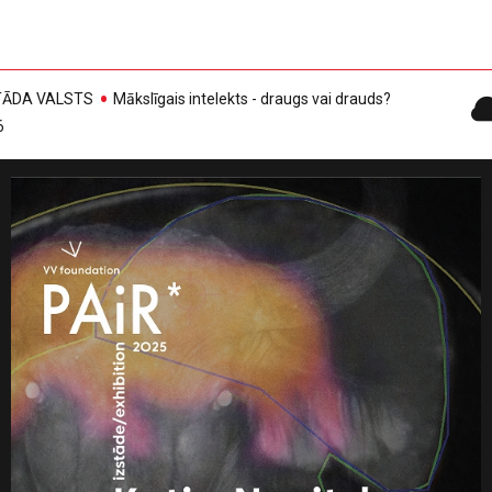
, TĀDA VALSTS
Mākslīgais intelekts - draugs vai drauds?
6