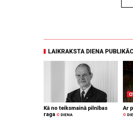
LAIKRAKSTA DIENA PUBLIKĀ
Kā no teiksmainā pilnības
Ar p
raga
©
DIENA
©
DI