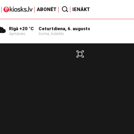
ABONĒT
IENĀKT
Rīgā +20 °C
Ceturtdiena, 6. augusts
Apmācies
Aisma, Askolds