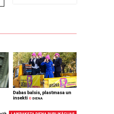
Dabas balsis, plastmasa un
insekti
©
DIENA
irāk