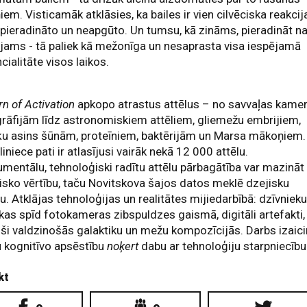
iem. Visticamāk atklāsies, ka bailes ir vien cilvēciska reakcij
pieradināto un neapgūto. Un tumsu, kā zināms, pieradināt n
jams - tā paliek kā mežonīga un nesaprasta visa iespējamā
cialitāte visos laikos.
rn of Activation
apkopo atrastus attēlus – no savvaļas kame
rāfijām līdz astronomiskiem attēliem, gliemežu embrijiem,
ķu asins šūnām, proteīniem, baktērijām un Marsa mākoņiem.
iniece pati ir atlasījusi vairāk nekā 12 000 attēlu.
umentālu, tehnoloģiski radītu attēlu pārbagātība var mazināt
isko vērtību, taču Novitskova šajos datos meklē dzejisku
u. Atklājas tehnoloģijas un realitātes mijiedarbībā: dzīvniek
 kas spīd fotokameras zibspuldzes gaismā, digitāli artefakti,
ši valdzinošās galaktiku un mežu kompozīcijās. Darbs izaic
 kognitīvo apsēstību
noķert
dabu ar tehnoloģiju starpniecību
kt