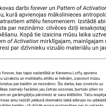
skovas darbi
forever
un
Pattern of Activatio
iju, kurā apvienojas mākslinieces antropol
 atrastiem attēlu fenomeniem. Izstādē abi 
ēsta par nezināmo: cilvēces dziļi iesakņot
nēšanu. Kopā tie izaicina mūsu laika uztve
rn of Activation
mirklīgajam, mainīgajam 
eresi par dzīvnieku vizuālo materiālu un j
s
forever
, kas tapis sadarbībā ar Kareemu Lotfy, apvieno
tu uzrakstu un melnbaltu attēlu ar hiēnām, izaicinot mūsu
šstatus par bailēm un nezināmo. Šis darbs, kas izvietots uz
ēkas ziemeļu fasādes jau četras sezonas, burtiski
izlien no
iem
un garāmgājēju pārsteidz ar savu klātbūtni. Taču iespēj
msas ainu redzēt jebkurā diennakts laikā atbruņo no jebkā
ātām bailēm - tā drīzāk aicina aizdomāties par to rašanās