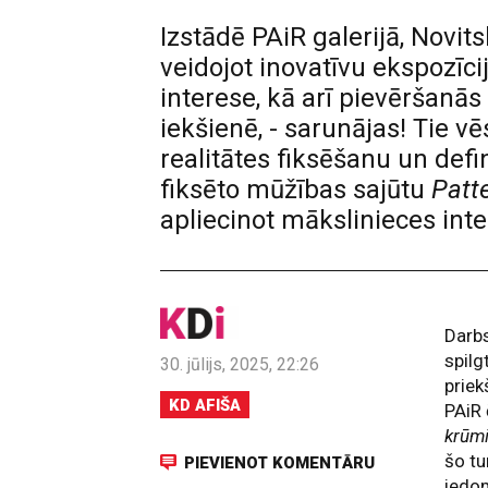
Izstādē PAiR galerijā, Novit
veidojot inovatīvu ekspozīc
interese, kā arī pievēršanās
iekšienē, - sarunājas! Tie v
realitātes fiksēšanu un defi
fiksēto mūžības sajūtu
Patte
apliecinot mākslinieces int
Darb
spilg
30. jūlijs, 2025, 22:26
priek
KD AFIŠA
PAiR 
krūm
šo tu
PIEVIENOT KOMENTĀRU
iedom