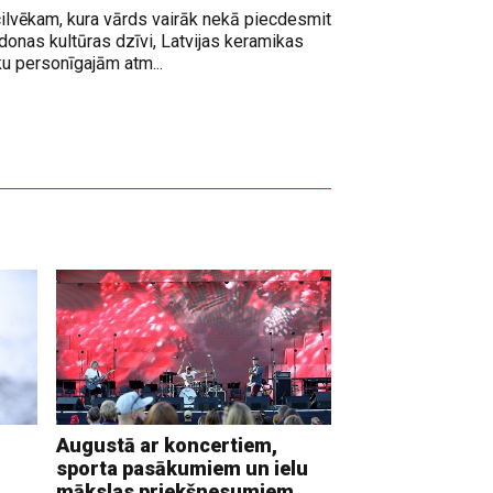
cilvēkam, kura vārds vairāk nekā piecdesmit
adonas kultūras dzīvi, Latvijas keramikas
ku personīgajām atm...
Augustā ar koncertiem,
sporta pasākumiem un ielu
mākslas priekšnesumiem