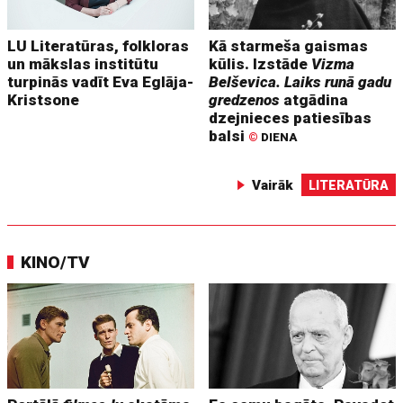
LU Literatūras, folkloras
Kā starmeša gaismas
un mākslas institūtu
kūlis. Izstāde
Vizma
turpinās vadīt Eva Eglāja-
Belševica. Laiks runā gadu
Kristsone
gredzenos
atgādina
dzejnieces patiesības
balsi
©
DIENA
Vairāk
LITERATŪRA
KINO/TV