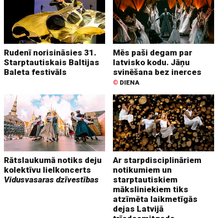
Rudenī norisināsies 31.
Mēs paši degam par
Starptautiskais Baltijas
latvisko kodu. Jāņu
Baleta festivāls
svinēšana bez inerces
©
DIENA
Rātslaukumā notiks deju
Ar starpdisciplināriem
kolektīvu lielkoncerts
notikumiem un
Vidusvasaras dzīvestības
starptautiskiem
māksliniekiem tiks
atzīmēta laikmetīgās
dejas Latvijā