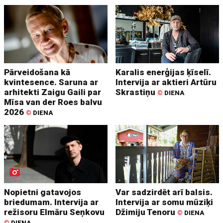
Pārveidošana kā
Karalis enerģijas ķīselī.
kvintesence. Saruna ar
Intervija ar aktieri Artūru
arhitekti Zaigu Gaili par
Skrastiņu
©
DIENA
Mīsa van der Roes balvu
2026
©
DIENA
Nopietni gatavojos
Var sadzirdēt arī balsis.
briedumam. Intervija ar
Intervija ar somu mūziķi
režisoru Elmāru Seņkovu
Džimiju Tenoru
©
DIENA
©
DIENA