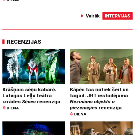
Vairāk
INTERVIJAS
RECENZIJAS
Krāšņais sēņu kabarē.
Kāpēc tas notiek šeit un
Latvijas Leļļu teātra
tagad. JRT iestudējuma
izrādes
Sēnes
recenzija
Nezināms objekts ir
piezemējies
recenzija
©
DIENA
©
DIENA