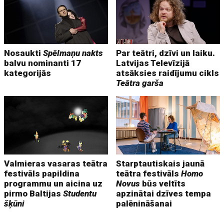
Nosaukti
Spēlmaņu nakts
Par teātri, dzīvi un laiku.
balvu nominanti 17
Latvijas Televīzijā
kategorijās
atsāksies raidījumu cikls
Teātra garša
Valmieras vasaras teātra
Starptautiskais jaunā
festivāls papildina
teātra festivāls
Homo
programmu un aicina uz
Novus
būs veltīts
pirmo Baltijas
Studentu
apzinātai dzīves tempa
šķūni
palēnināšanai