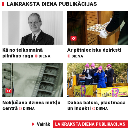
LAIKRAKSTA DIENA PUBLIKĀCIJAS
Kā no teiksmainā
Ar pētniecisku dzirksti
pilnības raga
©
DIENA
©
DIENA
Nokļūšana dzīves mirkļu
Dabas balsis, plastmasa
centrā
un insekti
©
DIENA
©
DIENA
Vairāk
LAIKRAKSTA DIENA PUBLIKĀCIJAS