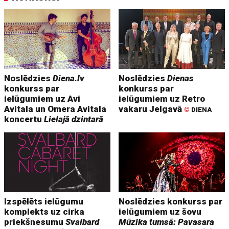
Noslēdzies
Diena.lv
Noslēdzies
Dienas
konkurss par
konkurss par
ielūgumiem uz Avi
ielūgumiem uz Retro
Avitala un Omera Avitala
vakaru Jelgavā
©
DIENA
koncertu
Lielajā dzintarā
Izspēlēts ielūgumu
Noslēdzies konkurss par
komplekts uz cirka
ielūgumiem uz šovu
priekšnesumu
Svalbard
Mūzika tumsā: Pavasara