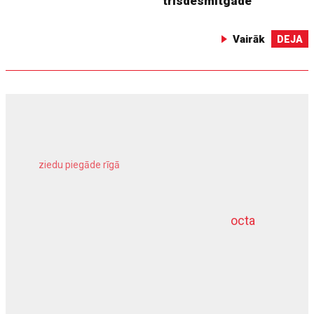
trīsdesmitgade
Vairāk
DEJA
ziedu piegāde rīgā
meliorācijas darbi
octa
dziļurbums
kravu apdrošināšana