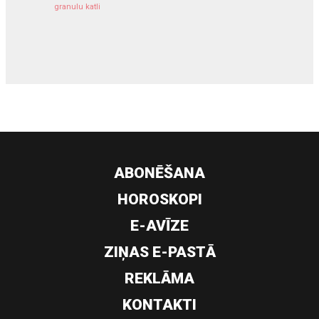
granulu katli
siltumsūknis
ABONĒŠANA
HOROSKOPI
E-AVĪZE
ZIŅAS E-PASTĀ
REKLĀMA
KONTAKTI