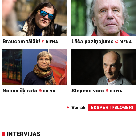
Braucam tālāk!
Lāča paziņojums
©
DIENA
©
DIENA
Noasa šķirsts
Slepena vara
©
DIENA
©
DIENA
Vairāk
EKSPERTI/BLOGERI
INTERVIJAS