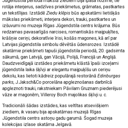
Jūgendstila perioda mākslā ziediem bija īpaša nozīme, tie
rotāja interjerus, sadzīves priekšmetus, grāmatas, pastkartes
un tekstīlijas. Izstādē
Ziedu klēpis
būs apskatāmi lietišķās
mākslas priekšmeti, interjera dekori, trauki, pastkartes un
izšuvumi no muzeja Rīgas Jūgendstila centrs krājuma. Būs
redzamas pavasarīgās narcises, romantiskās maijpuķītes,
krāšņie ceriņi, dekoratīvie īrisi, košās magones, kā arī par
Latvijas jūgendstila simbolu dēvētās ūdensrozes. Izstādē
skatāmie priekšmeti tapuši jūgendstila periodā, 20. gadsimta
sākumā, gan Latvijā, gan Vācijā, Polijā, Francijā un Anglijā.
Daudzveidīgajā izstādes priekšmetu klāstā īpaši izceļami
jūgendstila laika šķīvji ar elegantu maijpuķīšu un ceriņu
dekolu, kas lietoti kādreiz populārajā restorānā
Edinburgas
parks
, J.Jaksch&Co porcelāna apgleznošanas darbnīcā
apgleznoti trauki, rakstniekam Pāvilam Gruznam piederējusi
vāze ar magonēm, Villeroy Boch majolikas šķīvji u. c.
Tradicionāli šādas izstādes, kas veltītas atsevišķiem
ziediem, ik vasaru bija apskatāmas muzejā Rīgas
Jūgendstila centrs astoņu gadu garumā. Šogad muzeja
kolekcijas izlase skatāma Jelgavā.