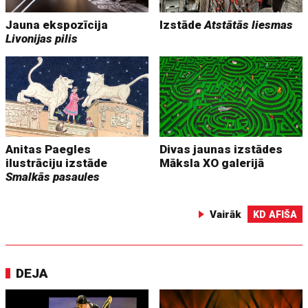
Jauna ekspozīcija
Izstāde
Atstātās liesmas
Livonijas pilis
Anitas Paegles
Divas jaunas izstādes
ilustrāciju izstāde
Māksla XO galerijā
Smalkās pasaules
Vairāk
KD AFIŠA
DEJA