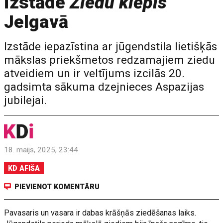
izstāde
Ziedu klēpis
Jelgavā
Izstāde iepazīstina ar jūgendstila lietišķās
mākslas priekšmetos redzamajiem ziedu
atveidiem un ir veltījums izcilās 20.
gadsimta sākuma dzejnieces Aspazijas
jubilejai.
18. maijs, 2025, 23:44
KD AFIŠA
PIEVIENOT KOMENTĀRU
Pavasaris un vasara ir dabas krāšņās ziedēšanas laiks.