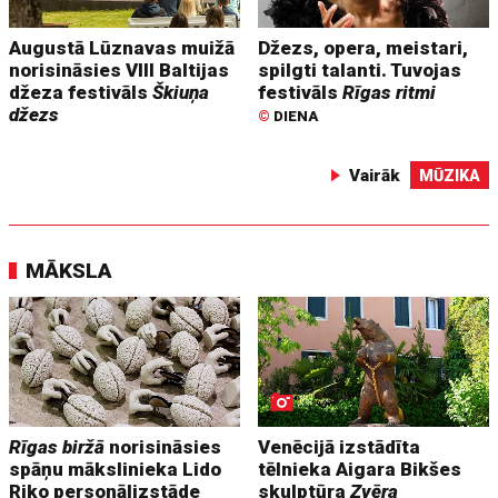
Augustā Lūznavas muižā
Džezs, opera, meistari,
norisināsies VIII Baltijas
spilgti talanti. Tuvojas
džeza festivāls
Škiuņa
festivāls
Rīgas ritmi
džezs
©
DIENA
Vairāk
MŪZIKA
MĀKSLA
Rīgas biržā
norisināsies
Venēcijā izstādīta
spāņu mākslinieka Lido
tēlnieka Aigara Bikšes
Riko personālizstāde
skulptūra
Zvēra