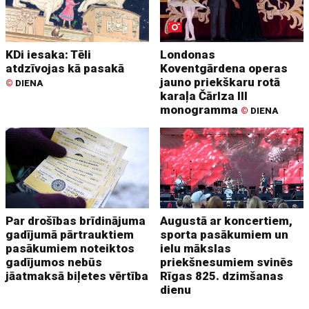
KDi iesaka: Tēli
Londonas
atdzīvojas kā pasakā
Koventgārdena operas
jauno priekškaru rotā
©
DIENA
karaļa Čārlza III
monogramma
©
DIENA
Par drošības brīdinājuma
Augustā ar koncertiem,
gadījumā pārtrauktiem
sporta pasākumiem un
pasākumiem noteiktos
ielu mākslas
gadījumos nebūs
priekšnesumiem svinēs
jāatmaksā biļetes vērtība
Rīgas 825. dzimšanas
dienu