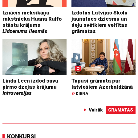
Iznācis meksikāņu
Izdotas Latvijas Skolu
rakstnieka Huana Rulfo
jaunatnes dziesmu un
stāstu krājums
deju svētkiem veltītas
Līdzenums liesmās
grāmatas
Linda Leen izdod savu
Tapusi grāmata par
pirmo dzejas krājumu
latviešiem Azerbaidžānā
Introversijas
©
DIENA
Vairāk
GRĀMATAS
KONKURSI