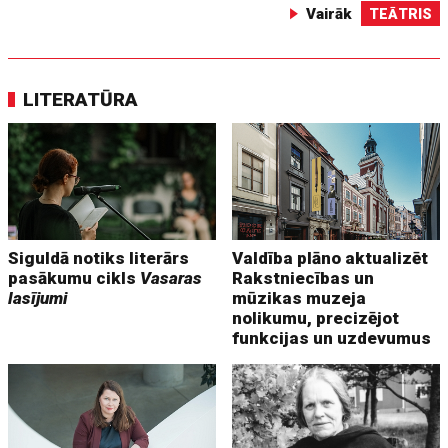
Vairāk
TEĀTRIS
LITERATŪRA
Siguldā notiks literārs
Valdība plāno aktualizēt
pasākumu cikls
Vasaras
Rakstniecības un
lasījumi
mūzikas muzeja
nolikumu, precizējot
funkcijas un uzdevumus