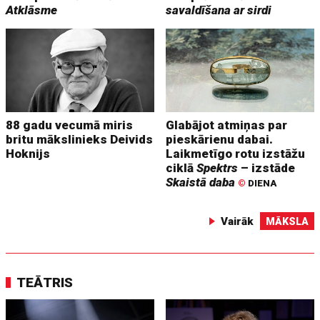
Atklāsme
savaldīšana ar sirdi
88 gadu vecumā miris
Glabājot atmiņas par
britu mākslinieks Deivids
pieskārienu dabai.
Hoknijs
Laikmetīgo rotu izstāžu
ciklā
Spektrs
– izstāde
Skaistā daba
©
DIENA
Vairāk
MĀKSLA
TEĀTRIS