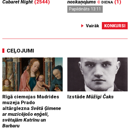
Cabaret Night
(2544)
noskaņojums
(1)
©
DIENA
Papildināts 13:11
Vairāk
KONKURSI
CEĻOJUMI
Rīgā ciemojas Madrides
Izstāde
Mūžīgi Čaks
muzeja Prado
altārglezna
Svētā Ģimene
ar muzicējošo eņģeli,
svētajām Katrīnu un
Barbaru