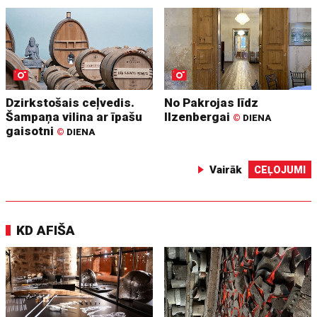
Dzirkstošais ceļvedis.
No Pakrojas līdz
Šampaņa vilina ar īpašu
Ilzenbergai
©
DIENA
gaisotni
©
DIENA
Vairāk
CEĻOJUMI
KD AFIŠA