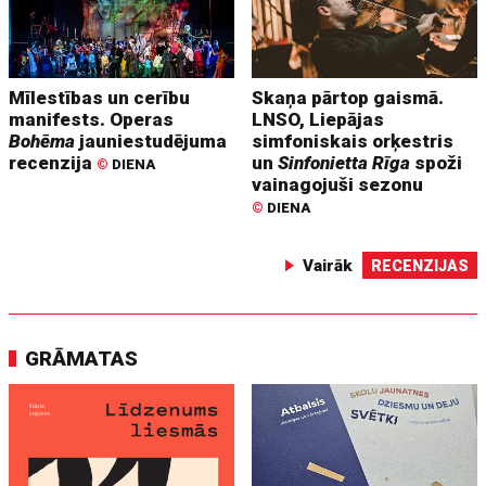
Mīlestības un cerību
Skaņa pārtop gaismā.
manifests. Operas
LNSO, Liepājas
Bohēma
jauniestudējuma
simfoniskais orķestris
recenzija
un
Sinfonietta Rīga
spoži
©
DIENA
vainagojuši sezonu
©
DIENA
Vairāk
RECENZIJAS
GRĀMATAS