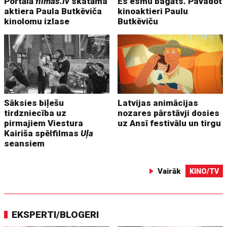
Portālā
filmas.lv
skatāma
Es esmu bagāts. Pavadot
aktiera Paula Butkēviča
kinoaktieri Paulu
kinolomu izlase
Butkēviču
Sāksies biļešu
Latvijas animācijas
tirdzniecība uz
nozares pārstāvji dosies
pirmajiem Viestura
uz Ansī festivālu un tirgu
Kairiša spēlfilmas
Uļa
seansiem
Vairāk
KINO/TV
EKSPERTI/BLOGERI