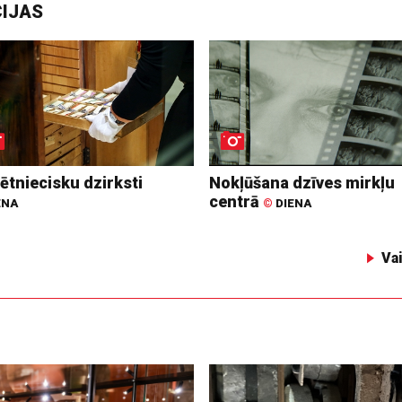
CIJAS
ētniecisku dzirksti
Nokļūšana dzīves mirkļu
centrā
ENA
©
DIENA
Va