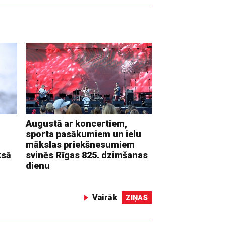
Augustā ar koncertiem,
sporta pasākumiem un ielu
mākslas priekšnesumiem
ksā
svinēs Rīgas 825. dzimšanas
dienu
Vairāk
ZIŅAS