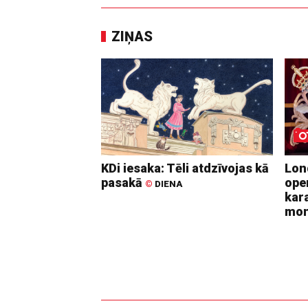
ZIŅAS
KDi iesaka: Tēli atdzīvojas kā
Lon
pasakā
ope
©
DIENA
kara
mo