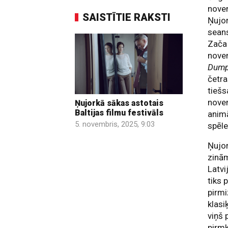
novem
SAISTĪTIE RAKSTI
Ņujor
seans
Zača
novem
Dum
četra
tiešs
novem
Ņujorkā sākas astotais
Baltijas filmu festivāls
anim
5. novembris, 2025, 9:03
spēle
Ņujor
zinām
Latvi
tiks 
pirmi
klasi
viņš 
pirmk