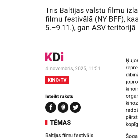
Trīs Baltijas valstu filmu iz
filmu festivālā (NY BFF), ka
5.–9.11.), gan ASV teritorij
Ņujor
repre
4. novembris, 2025, 11:51
dibin
KINO/TV
jopro
kinoi
organ
Ieteikt rakstu
kinoz
radoš
pārst
TĒMAS
kopī
Baltijas filmu festivāls
Šogad