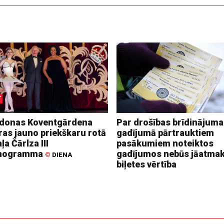
donas Koventgārdena
Par drošības brīdinājuma
ras jauno priekškaru rotā
gadījumā pārtrauktiem
ļa Čārlza III
pasākumiem noteiktos
nogramma
gadījumos nebūs jāatma
©
DIENA
biļetes vērtība