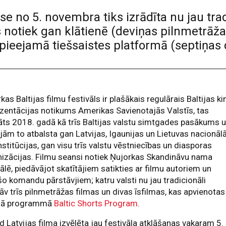
lase no 5. novembra tiks izrādīta nu jau tra
s notiek gan klātienē (deviņas pilnmetrāža
ā pieejamā tiešsaistes platformā (septiņas 
kas Baltijas filmu festivāls ir plašākais regulārais Baltijas ki
zentācijas notikums Amerikas Savienotajās Valstīs, tas
āts 2018. gadā kā trīs Baltijas valstu simtgades pasākums 
jām to atbalsta gan Latvijas, Igaunijas un Lietuvas nacionāl
nstitūcijas, gan visu trīs valstu vēstniecības un diasporas
izācijas. Filmu seansi notiek Ņujorkas Skandināvu nama
ālē, piedāvājot skatītājiem satikties ar filmu autoriem un
o komandu pārstāvjiem; katru valsti nu jau tradicionāli
āv trīs pilnmetrāžas filmas un divas īsfilmas, kas apvienotas
gā programmā
Baltic Shorts Program
.
 Latvijas filma izvēlēta jau festivāla atklāšanas vakaram 5.