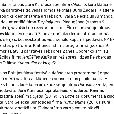
brī – tā būs Jura Kursieša spēlfilma
Cildenie
, kuru klātienē
kā pārstāvēs galvenās lomas tēlotājs Juris Žagars. Klātien
os tiks demonstrēta arī režisoru Ivara Selecka un Armanda
 dokumentālā filma
Turpinājums
. Pieaugšana (seanss 9.
brī), savukārt no režisora Andreja Ēķa daudzsēriju filmas
pis
klātienes seansā 7. novembrī tiks demonstrētas pirmās
s sērijas, bet noskatīties visu seriālu kopumā piedāvās NY B
aistes platforma. Klātienes īsfilmu programmā (seanss 9.
brī) Latviju pārstāvēs režisores Zanes Oborenko smilšu
ācijas filma
Iemīlējies Kafka
un režisores Ildzes Felsbergas
s īsfilma
Kur saulīte nakti guļ?
.
kas Baltijas filmu festivāla tiešsaistes programma šogad
ā mērā saistīta ar klātienes seansiem un papildina tos –
jas filmu izlasē kopā ar daudzsēriju filmu
Dumpis
skatītājie
piedāvāts Jura Kursieša iepriekšējais kinodarbs, Kannās
zrādītā spēlfilma
Oļegs
(2019), un Latvijas dokumentālā kin
ķa Ivara Selecka Simtgades filma
Turpinājums
(2018), kurā
pirmoreiz satikās ar šī kinostāsta varoņiem, tolaik vēl
lasniekiem.