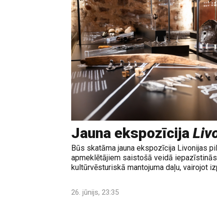
Jauna ekspozīcija
Livo
Būs skatāma jauna ekspozīcija Livonijas pi
apmeklētājiem saistošā veidā iepazīstinās 
kultūrvēsturiskā mantojuma daļu, vairojot izp
26. jūnijs, 23:35