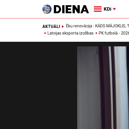
KDi
Ēku renovācija - KĀDS MĀJOKLIS
AKTUĀLI
Latvijas eksporta izcilības
PK futbolā - 202