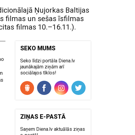
dicionālajā Ņujorkas Baltijas
s filmas un sešas īsfilmas
citas filmas 10.–16.11.).
SEKO MUMS
no
Seko līdzi portāla Diena.lv
jaunākajām ziņām arī
un
sociālajos tīklos!
ās
ZIŅAS E-PASTĀ
Saņem Diena.lv aktuālās ziņas