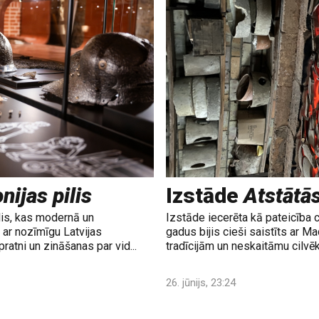
nijas pilis
Izstāde
Atstātā
lis, kas modernā un
Izstāde iecerēta kā pateicība 
ar nozīmīgu Latvijas
gadus bijis cieši saistīts ar M
ratni un zināšanas par vid...
tradīcijām un neskaitāmu cilvē
26. jūnijs, 23:24