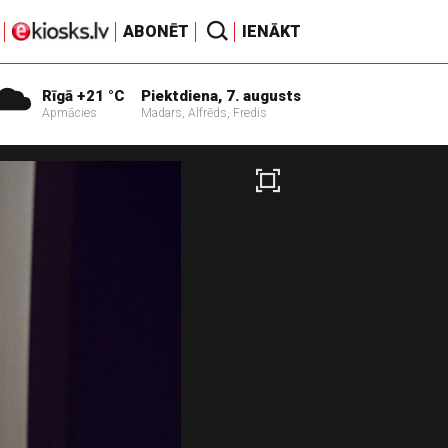
ABONĒT
IENĀKT
Rīgā +21 °C
Piektdiena, 7. augusts
Apmācies
Madars, Alfrēds, Fredis