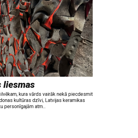
s liesmas
cilvēkam, kura vārds vairāk nekā piecdesmit
adonas kultūras dzīvi, Latvijas keramikas
ku personīgajām atm...