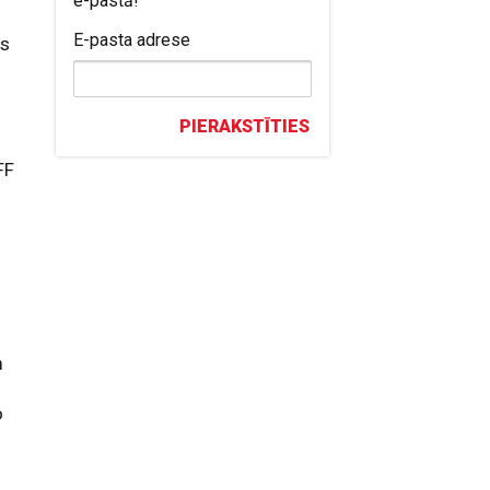
e-pastā!
E-pasta adrese
es
PIERAKSTĪTIES
FF
m
o