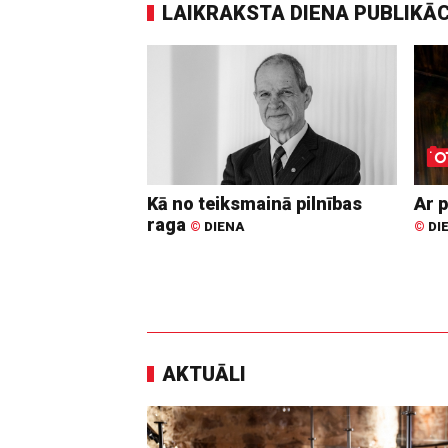
LAIKRAKSTA DIENA PUBLIKĀ
Kā no teiksmainā pilnības
Ar p
raga
©
DIENA
©
DI
AKTUĀLI