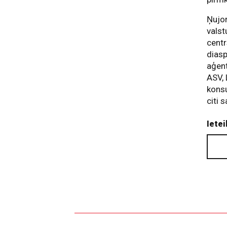
Ņujor
valst
centr
diasp
aģent
ASV, 
kons
citi 
Ietei