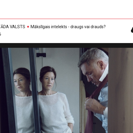
, TĀDA VALSTS
Mākslīgais intelekts - draugs vai drauds?
6