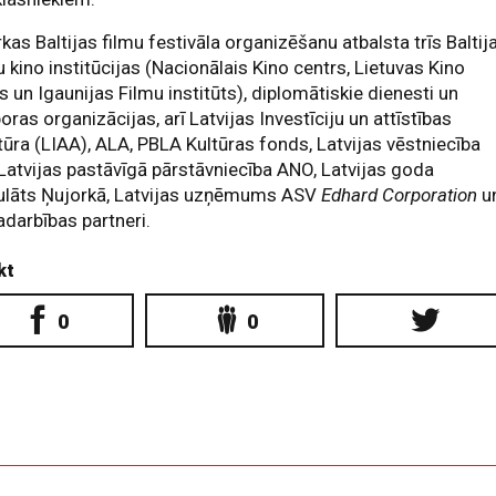
kas Baltijas filmu festivāla organizēšanu atbalsta trīs Baltij
u kino institūcijas (Nacionālais Kino centrs, Lietuvas Kino
s un Igaunijas Filmu institūts), diplomātiskie dienesti un
oras organizācijas, arī Latvijas Investīciju un attīstības
ūra (LIAA), ALA, PBLA Kultūras fonds, Latvijas vēstniecība
Latvijas pastāvīgā pārstāvniecība ANO, Latvijas goda
ulāts Ņujorkā, Latvijas uzņēmums ASV
Edhard Corporation
u
sadarbības partneri.
kt
0
0