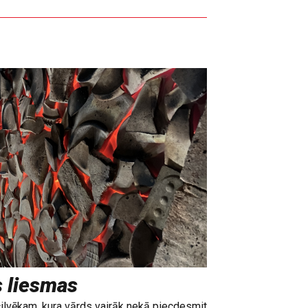
s liesmas
cilvēkam, kura vārds vairāk nekā piecdesmit