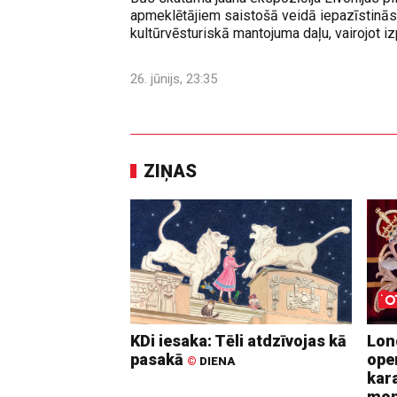
apmeklētājiem saistošā veidā iepazīstinās 
kultūrvēsturiskā mantojuma daļu, vairojot izp
26. jūnijs, 23:35
ZIŅAS
KDi iesaka: Tēli atdzīvojas kā
Lon
pasakā
ope
©
DIENA
kara
mo