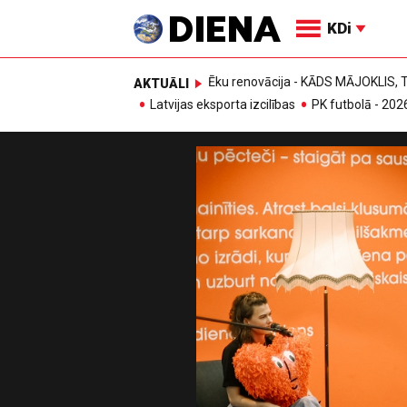
KDi
Ēku renovācija - KĀDS MĀJOKLIS
AKTUĀLI
Latvijas eksporta izcilības
PK futbolā - 202