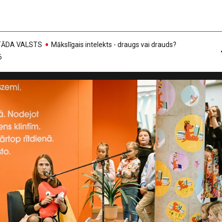
, TĀDA VALSTS
Mākslīgais intelekts - draugs vai drauds?
6