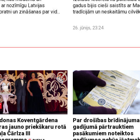
ar nozīmīgu Latvijas
gadus bijis cieši saistīts ar M
ratni un zināšanas par vid...
tradīcijām un neskaitāmu cilvē
26. jūnijs, 23:24
donas Koventgārdena
Par drošības brīdinājuma
ras jauno priekškaru rotā
gadījumā pārtrauktiem
ļa Čārlza III
pasākumiem noteiktos
nogramma
gadījumos nebūs jāatma