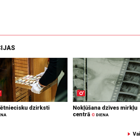
CIJAS
ētniecisku dzirksti
Nokļūšana dzīves mirkļu
centrā
ENA
©
DIENA
Va