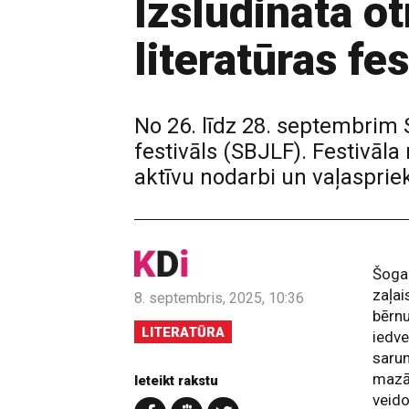
Izsludināta o
literatūras f
No 26. līdz 28. septembrim S
festivāls (SBJLF). Festivāla 
aktīvu nodarbi un vaļasprie
Šogad
zaļai
8. septembris, 2025, 10:36
bērnu
LITERATŪRA
iedv
saru
mazā
Ieteikt rakstu
veido