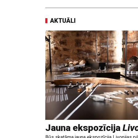
AKTUĀLI
Jauna ekspozīcija
Livo
Būs skatāma jauna ekspozīcija Livonijas pi