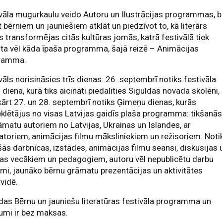
vāla mugurkaulu veido Autoru un Ilustrācijas programmas, b
t bērniem un jauniešiem atklāt un piedzīvot to, kā literārs
s transformējas citās kultūras jomās, katrā festivālā tiek
ta vēl kāda īpaša programma, šajā reizē – Animācijas
ramma.
vāls norisināsies trīs dienas: 26. septembrī notiks festivāla
 diena, kurā tiks aicināti piedalīties Siguldas novada skolēni,
ārt 27. un 28. septembrī notiks Ģimeņu dienas, kurās
lētājus no visas Latvijas gaidīs plaša programma: tikšanā
āmatu autoriem no Latvijas, Ukrainas un Islandes, ar
ratoriem, animācijas filmu māksliniekiem un režisoriem. Noti
ās darbnīcas, izstādes, animācijas filmu seansi, diskusijas 
jas vecākiem un pedagogiem, autoru vēl nepublicētu darbu
umi, jaunāko bērnu grāmatu prezentācijas un aktivitātes
tvidē.
das Bērnu un jauniešu literatūras festivāla programma un
umi ir bez maksas.