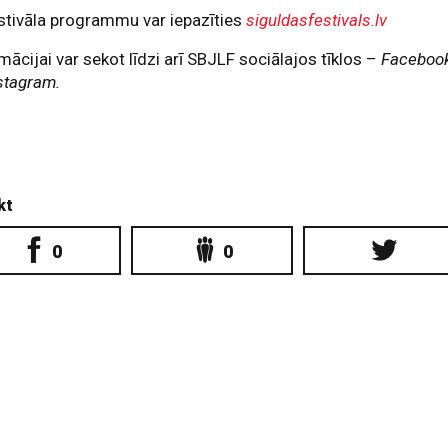
stivāla programmu var iepazīties
siguldasfestivals.lv
mācijai var sekot līdzi arī SBJLF sociālajos tīklos –
Faceboo
stagram.
kt
0
0