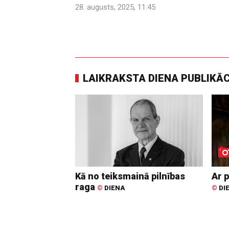
28. augusts, 2025, 11:45
LAIKRAKSTA DIENA PUBLIKĀ
Kā no teiksmainā pilnības
Ar p
raga
©
DIENA
©
DI