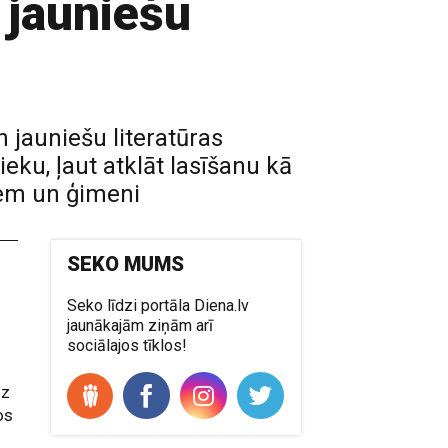
 jauniešu
 jauniešu literatūras
ieku, ļaut atklāt lasīšanu kā
iem un ģimeni
SEKO MUMS
Seko līdzi portāla Diena.lv
jaunākajām ziņām arī
sociālajos tīklos!
uz
os