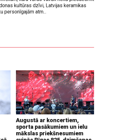
adonas kultūras dzīvi, Latvijas keramikas
ku personīgajām atm...
Augustā ar koncertiem,
sporta pasākumiem un ielu
mākslas priekšnesumiem
ksā
svinēs Rīgas 825. dzimšanas