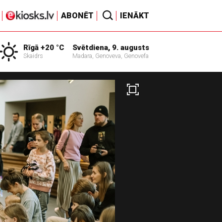
ABONĒT
IENĀKT
Rīgā +20 °C
Svētdiena, 9. augusts
Skaidrs
Madara, Genoveva, Genovefa