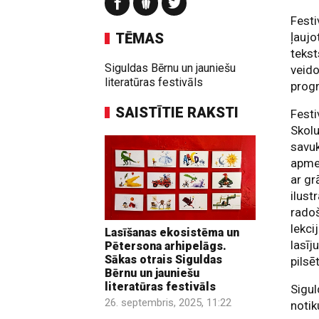
Festi
TĒMAS
ļaujo
tekst
Siguldas Bērnu un jauniešu
veido
literatūras festivāls
prog
SAISTĪTIE RAKSTI
Festi
Skolu
savuk
apmek
ar gr
ilust
radoš
lekci
Lasīšanas ekosistēma un
lasīj
Pētersona arhipelāgs.
Sākas otrais Siguldas
pilsē
Bērnu un jauniešu
literatūras festivāls
Sigul
26. septembris, 2025, 11:22
notik