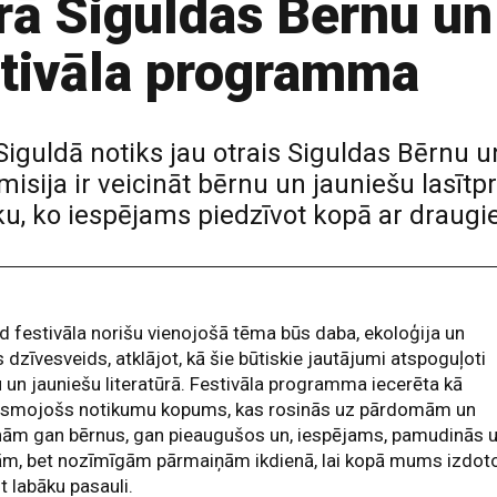
trā Siguldas Bērnu un
estivāla programma
iguldā notiks jau otrais Siguldas Bērnu un
misija ir veicināt bērnu un jauniešu lasītpr
ku, ko iespējams piedzīvot kopā ar draug
 festivāla norišu vienojošā tēma būs daba, ekoloģija un
s dzīvesveids, atklājot, kā šie būtiskie jautājumi atspoguļoti
 un jauniešu literatūrā. Festivāla programma iecerēta kā
esmojošs notikumu kopums, kas rosinās uz pārdomām un
nām gan bērnus, gan pieaugušos un, iespējams, pamudinās 
m, bet nozīmīgām pārmaiņām ikdienā, lai kopā mums izdot
t labāku pasauli.