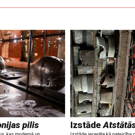
nijas pilis
Izstāde
Atstātā
lis, kas modernā un
Izstāde iecerēta kā pateicība 