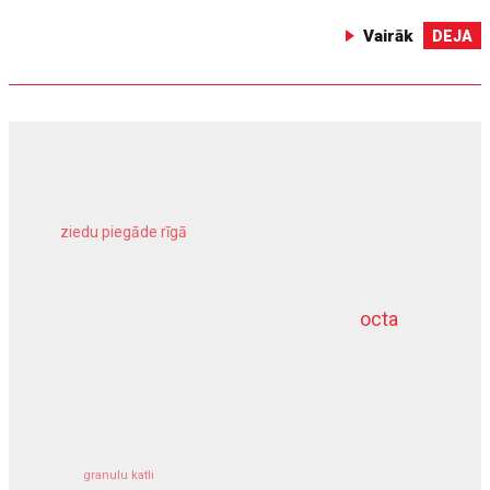
Vairāk
DEJA
ziedu piegāde rīgā
meliorācijas darbi
octa
dziļurbums
kravu apdrošināšana
granulu katli