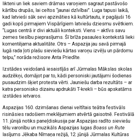
likteni un liek saviem drāmas varoņiem sagraut pastāvošo
kārtību drupās, lai celtos “jaunai dzīvībai”. Luga tapusi laikā,
kad latvieši sāk sevi apzināties kā kultūrtautu, ir pagājuši 16
gadi kopš pirmajiem Vispārīgiem latviešu dziesmu svētkiem.
“Lugas centrā ir divi aktuāli konteksti. Viens – aktīvs savu
zemes tiesību pieprasījums. Šī brīža pasaules kontekstā lieki
komentējama aktualitāte. Otrs – Aspazija jau savā pirmajā
lugā rada ļoti plašu sieviešu kārtas varoņu izvēļu un pārdomu
telpu,” norāda režisore Anta Priedīte.
Izstādes veidošanā iesaistījās arī Jūrmalas Mākslas skolas
audzēkņi, domājot par to, kādi personiski jautājumi šodienas
pusaudzim šķiet protesta vērti. Jauniešu darba rezultāts – ar
katra personisko dizainu apdrukāti T-krekli – būs apskatāms
izstādes ietvaros.
Aspazijas 160. dzimšanas dienai veltītais teātra festivāls
risināsies radošiem meklējumiem atvērtā gaisotnē. Festivālā
11. jūnijā notiks paneļdiskusija par Aspazijas radīto sieviešu
tēlu varonību un muzikāls Aspazijas lugas
Boass un Rute
lasījums Jēkaba Nīmaņa režijā, 12. jūnijā Jūrmalas Kultūras