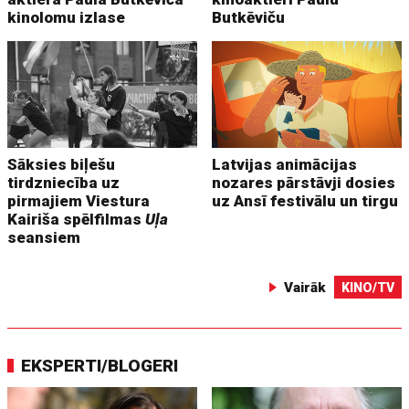
kinolomu izlase
Butkēviču
Sāksies biļešu
Latvijas animācijas
tirdzniecība uz
nozares pārstāvji dosies
pirmajiem Viestura
uz Ansī festivālu un tirgu
Kairiša spēlfilmas
Uļa
seansiem
Vairāk
KINO/TV
EKSPERTI/BLOGERI