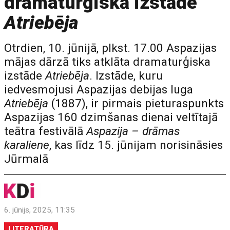
dramaturģiskā izstāde
Atriebēja
Otrdien, 10. jūnijā, plkst. 17.00 Aspazijas
mājas dārzā tiks atklāta dramaturģiska
izstāde
Atriebēja
. Izstāde, kuru
iedvesmojusi Aspazijas debijas luga
Atriebēja
(1887), ir pirmais pieturaspunkts
Aspazijas 160 dzimšanas dienai veltītajā
teātra festivālā
Aspazija – drāmas
karaliene
, kas līdz 15. jūnijam norisināsies
Jūrmalā
6. jūnijs, 2025, 11:35
LITERATŪRA