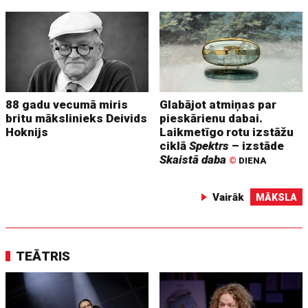
88 gadu vecumā miris
Glabājot atmiņas par
britu mākslinieks Deivids
pieskārienu dabai.
Hoknijs
Laikmetīgo rotu izstāžu
ciklā
Spektrs
– izstāde
Skaistā daba
©
DIENA
Vairāk
MĀKSLA
TEĀTRIS