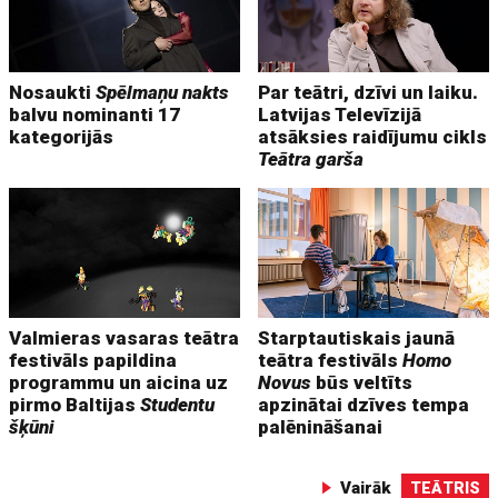
Nosaukti
Spēlmaņu nakts
Par teātri, dzīvi un laiku.
balvu nominanti 17
Latvijas Televīzijā
kategorijās
atsāksies raidījumu cikls
Teātra garša
Valmieras vasaras teātra
Starptautiskais jaunā
festivāls papildina
teātra festivāls
Homo
programmu un aicina uz
Novus
būs veltīts
pirmo Baltijas
Studentu
apzinātai dzīves tempa
šķūni
palēnināšanai
Vairāk
TEĀTRIS