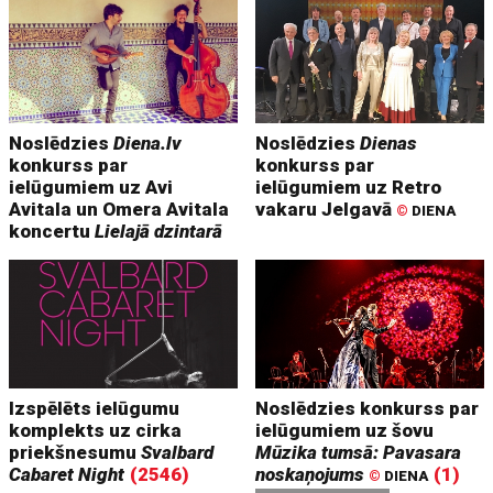
Noslēdzies
Diena.lv
Noslēdzies
Dienas
konkurss par
konkurss par
ielūgumiem uz Avi
ielūgumiem uz Retro
Avitala un Omera Avitala
vakaru Jelgavā
©
DIENA
koncertu
Lielajā dzintarā
Izspēlēts ielūgumu
Noslēdzies konkurss par
komplekts uz cirka
ielūgumiem uz šovu
priekšnesumu
Svalbard
Mūzika tumsā: Pavasara
Cabaret Night
(2546)
noskaņojums
(1)
©
DIENA