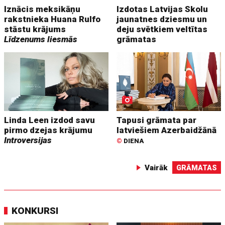
Iznācis meksikāņu
Izdotas Latvijas Skolu
rakstnieka Huana Rulfo
jaunatnes dziesmu un
stāstu krājums
deju svētkiem veltītas
Līdzenums liesmās
grāmatas
Linda Leen izdod savu
Tapusi grāmata par
pirmo dzejas krājumu
latviešiem Azerbaidžānā
Introversijas
©
DIENA
Vairāk
GRĀMATAS
KONKURSI