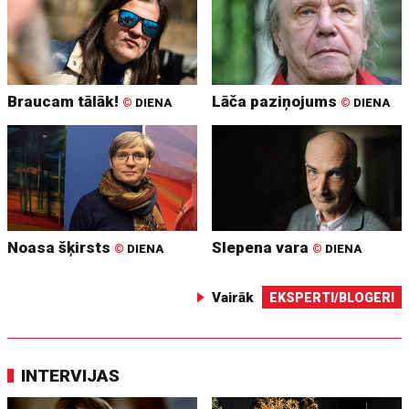
Braucam tālāk!
Lāča paziņojums
©
DIENA
©
DIENA
Noasa šķirsts
Slepena vara
©
DIENA
©
DIENA
Vairāk
EKSPERTI/BLOGERI
INTERVIJAS