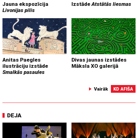
Jauna ekspozīcija
Izstāde
Atstātās liesmas
Livonijas pilis
Anitas Paegles
Divas jaunas izstādes
ilustrāciju izstāde
Māksla XO galerijā
Smalkās pasaules
Vairāk
KD AFIŠA
DEJA