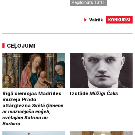
Papildināts 13:11
Vairāk
KONKURSI
CEĻOJUMI
Rīgā ciemojas Madrides
Izstāde
Mūžīgi Čaks
muzeja Prado
altārglezna
Svētā Ģimene
ar muzicējošo eņģeli,
svētajām Katrīnu un
Barbaru