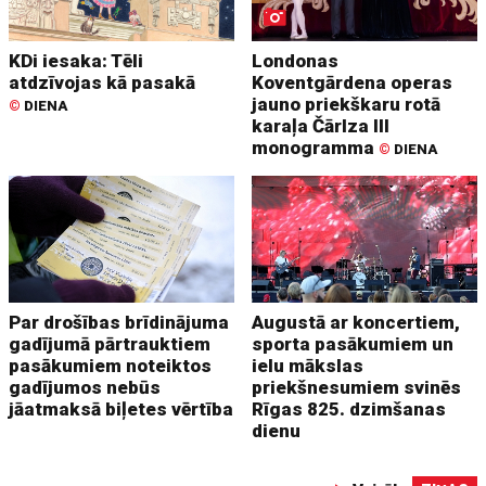
KDi iesaka: Tēli
Londonas
atdzīvojas kā pasakā
Koventgārdena operas
jauno priekškaru rotā
©
DIENA
karaļa Čārlza III
monogramma
©
DIENA
Par drošības brīdinājuma
Augustā ar koncertiem,
gadījumā pārtrauktiem
sporta pasākumiem un
pasākumiem noteiktos
ielu mākslas
gadījumos nebūs
priekšnesumiem svinēs
jāatmaksā biļetes vērtība
Rīgas 825. dzimšanas
dienu