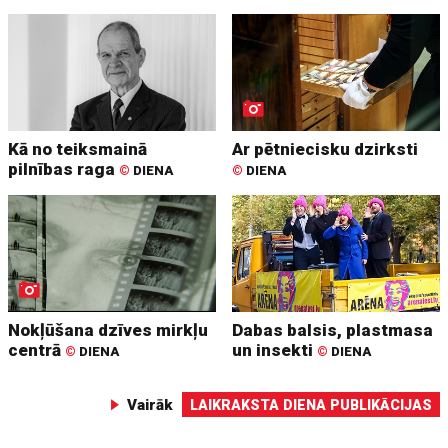
Kā no teiksmainā
Ar pētniecisku dzirksti
pilnības raga
©
DIENA
©
DIENA
Nokļūšana dzīves mirkļu
Dabas balsis, plastmasa
centrā
un insekti
©
DIENA
©
DIENA
Vairāk
LAIKRAKSTA DIENA PUBLIKĀCIJAS