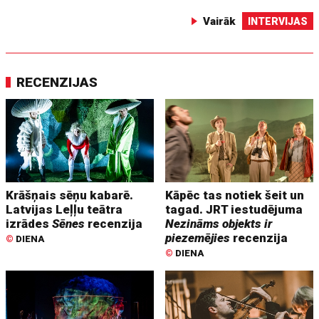
Vairāk
INTERVIJAS
RECENZIJAS
Krāšņais sēņu kabarē.
Kāpēc tas notiek šeit un
Latvijas Leļļu teātra
tagad. JRT iestudējuma
izrādes
Sēnes
recenzija
Nezināms objekts ir
piezemējies
recenzija
©
DIENA
©
DIENA