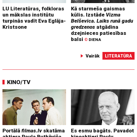
LU Literatūras, folkloras
Kā starmeša gaismas
un mākslas institūtu
kūlis. Izstāde
Vizma
turpinās vadīt Eva Eglāja-
Belševica. Laiks runā gadu
Kristsone
gredzenos
atgādina
dzejnieces patiesības
balsi
©
DIENA
Vairāk
LITERATŪRA
KINO/TV
Portālā
filmas.lv
skatāma
Es esmu bagāts. Pavadot
aktiera Paula Butkēviča
kinoaktieri Paulu