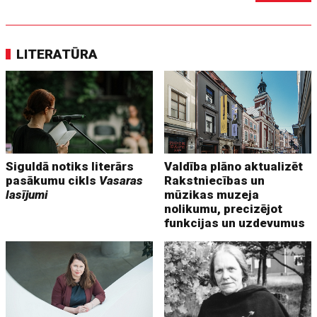
LITERATŪRA
Siguldā notiks literārs
Valdība plāno aktualizēt
pasākumu cikls
Vasaras
Rakstniecības un
lasījumi
mūzikas muzeja
nolikumu, precizējot
funkcijas un uzdevumus