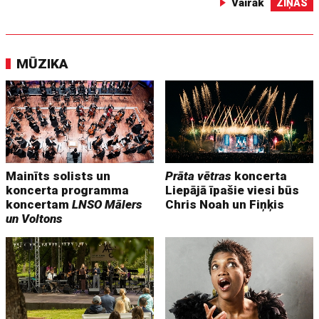
Vairāk
ZIŅAS
MŪZIKA
Mainīts solists un
Prāta vētras
koncerta
koncerta programma
Liepājā īpašie viesi būs
koncertam
LNSO Mālers
Chris Noah un Fiņķis
un Voltons