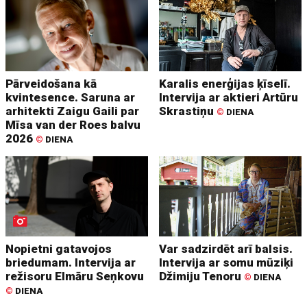
Pārveidošana kā
Karalis enerģijas ķīselī.
kvintesence. Saruna ar
Intervija ar aktieri Artūru
arhitekti Zaigu Gaili par
Skrastiņu
©
DIENA
Mīsa van der Roes balvu
2026
©
DIENA
Nopietni gatavojos
Var sadzirdēt arī balsis.
briedumam. Intervija ar
Intervija ar somu mūziķi
režisoru Elmāru Seņkovu
Džimiju Tenoru
©
DIENA
©
DIENA