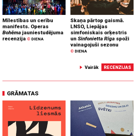
Mīlestības un cerību
Skaņa pārtop gaismā.
manifests. Operas
LNSO, Liepājas
Bohēma
jauniestudējuma
simfoniskais orķestris
recenzija
un
Sinfonietta Rīga
spoži
©
DIENA
vainagojuši sezonu
©
DIENA
Vairāk
RECENZIJAS
GRĀMATAS