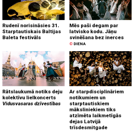
Rudenī norisināsies 31.
Mēs paši degam par
Starptautiskais Baltijas
latvisko kodu. Jāņu
Baleta festivāls
svinēšana bez inerces
©
DIENA
Rātslaukumā notiks deju
Ar starpdisciplināriem
kolektīvu lielkoncerts
notikumiem un
Vidusvasaras dzīvestības
starptautiskiem
māksliniekiem tiks
atzīmēta laikmetīgās
dejas Latvijā
trīsdesmitgade