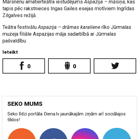
Mārsnēnu amatierteātra iestudējums
Aspazija – māsiņa,
kas
tapis pēc rakstnieces Ingas Gailes esejas motīviem Ingrīdas
Zilgalves režijā.
Teātra festivālu
Aspazija – drāmas karaliene
rīko Jūrmalas
muzeja filiāle Aspazijas māja sadarbībā ar Jūrmalas
pašvaldību.
Ieteikt
0
0
SEKO MUMS
Seko līdzi portāla Diena.lv jaunākajām ziņām arī sociālajos
tīklos!