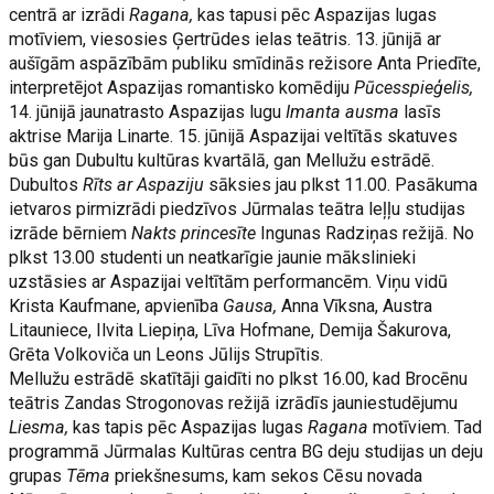
centrā ar izrādi
Ragana,
kas tapusi pēc Aspazijas lugas
motīviem, viesosies Ģertrūdes ielas teātris. 13. jūnijā ar
aušīgām aspāzībām publiku smīdinās režisore Anta Priedīte,
interpretējot Aspazijas romantisko komēdiju
Pūcesspieģelis,
14. jūnijā jaunatrasto Aspazijas lugu
Imanta ausma
lasīs
aktrise Marija Linarte. 15. jūnijā Aspazijai veltītās skatuves
būs gan Dubultu kultūras kvartālā, gan Mellužu estrādē.
Dubultos
Rīts ar Aspaziju
sāksies jau plkst 11.00. Pasākuma
ietvaros pirmizrādi piedzīvos Jūrmalas teātra leļļu studijas
izrāde bērniem
Nakts princesīte
Ingunas Radziņas režijā. No
plkst 13.00 studenti un neatkarīgie jaunie mākslinieki
uzstāsies ar Aspazijai veltītām performancēm. Viņu vidū
Krista Kaufmane, apvienība
Gausa,
Anna Vīksna, Austra
Litauniece, Ilvita Liepiņa, Līva Hofmane, Demija Šakurova,
Grēta Volkoviča un Leons Jūlijs Strupītis.
Mellužu estrādē skatītāji gaidīti no plkst 16.00, kad Brocēnu
teātris Zandas Strogonovas režijā izrādīs jauniestudējumu
Liesma,
kas tapis pēc Aspazijas lugas
Ragana
motīviem. Tad
programmā Jūrmalas Kultūras centra BG deju studijas un deju
grupas
Tēma
priekšnesums, kam sekos Cēsu novada