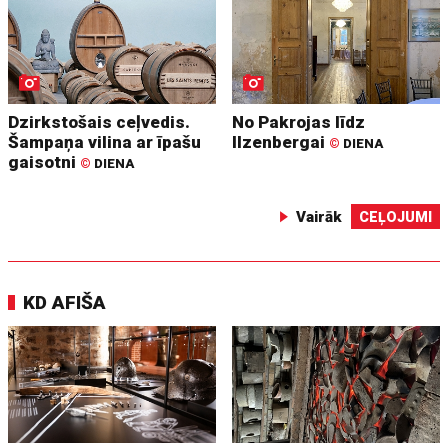
Dzirkstošais ceļvedis.
No Pakrojas līdz
Šampaņa vilina ar īpašu
Ilzenbergai
©
DIENA
gaisotni
©
DIENA
Vairāk
CEĻOJUMI
KD AFIŠA