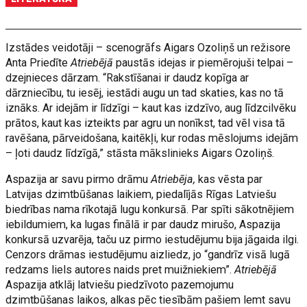
Izstādes veidotāji – scenogrāfs Aigars Ozoliņš un režisore
Anta Priedīte
Atriebējā
paustās idejas ir piemērojuši telpai –
dzejnieces dārzam. “Rakstīšanai ir daudz kopīga ar
dārzniecību, tu iesēj, iestādi augu un tad skaties, kas no tā
iznāks. Ar idejām ir līdzīgi – kaut kas izdzīvo, aug līdzcilvēku
prātos, kaut kas izteikts par agru un nonīkst, tad vēl visa tā
ravēšana, pārveidošana, kaitēkļi, kur rodas mēslojums idejām
– ļoti daudz līdzīgā,” stāsta mākslinieks Aigars Ozoliņš.
Aspazija ar savu pirmo drāmu
Atriebēja,
kas vēsta par
Latvijas dzimtbūšanas laikiem, piedalījās Rīgas Latviešu
biedrības nama rīkotajā lugu konkursā. Par spīti sākotnējiem
iebildumiem, ka lugas finālā ir par daudz mirušo, Aspazija
konkursā uzvarēja, taču uz pirmo iestudējumu bija jāgaida ilgi.
Cenzors drāmas iestudējumu aizliedz, jo “gandrīz visā lugā
redzams liels autores naids pret muižniekiem”.
Atriebējā
Aspazija atklāj latviešu piedzīvoto pazemojumu
dzimtbūšanas laikos, alkas pēc tiesībām pašiem lemt savu