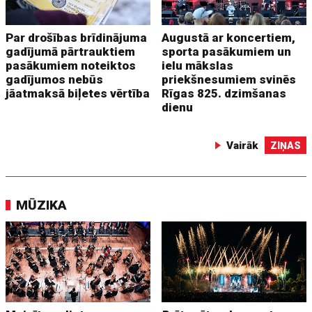
Par drošības brīdinājuma
Augustā ar koncertiem,
gadījumā pārtrauktiem
sporta pasākumiem un
pasākumiem noteiktos
ielu mākslas
gadījumos nebūs
priekšnesumiem svinēs
jāatmaksā biļetes vērtība
Rīgas 825. dzimšanas
dienu
Vairāk
ZIŅAS
MŪZIKA