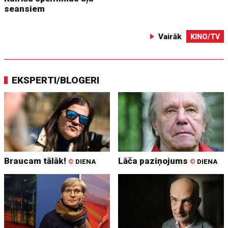
seansiem
Vairāk
KINO/TV
EKSPERTI/BLOGERI
Braucam tālāk!
Lāča paziņojums
©
DIENA
©
DIENA