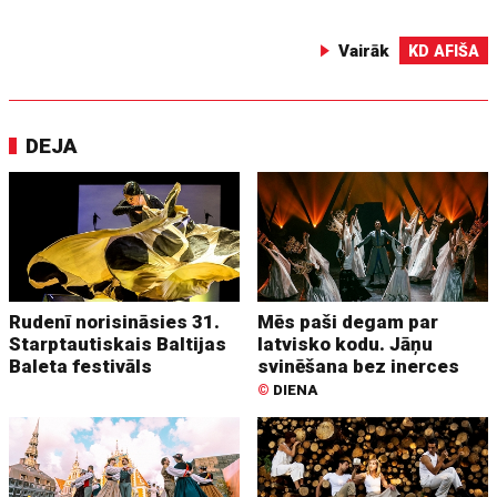
Vairāk
KD AFIŠA
DEJA
Rudenī norisināsies 31.
Mēs paši degam par
Starptautiskais Baltijas
latvisko kodu. Jāņu
Baleta festivāls
svinēšana bez inerces
©
DIENA