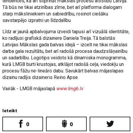
tendences, kā arī stiprināt mākslas procesu attīstību Latvijā.
Tā būs ne tikai atzinības zīme, bet arī platforma dialogam
starp māksliniekiem un sabiedrību, rosinot ciešāku
savstarpējo izpratni un līdzdalību.
Līdz ar jaunā apbalvojuma izveidi tapusi arī vizuālā identitāte,
ko radījusi grafiskā dizainere Daniela Treija. Tā balstās
Latvijas Mākslas gada balvas idejā – izcelt ne tikai mākslas
darba gala rezultātu, bet arī radošā procesa daudzslāņainību
un sadarbību. Logotips veidots kā dinamiska monogramma,
kurā LMGB burti krustojas, atklājot radošā ceļa, viedokļu un
procesu fāžu ne-lineāro dabu. Savukārt balvas mājaslapas
dizainu radījis dizaineris Reino Apse.
Vairāk - LMGB mājaslapā
www.lmgb.lv
Ieteikt
0
0