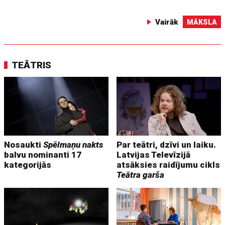
Vairāk
MĀKSLA
TEĀTRIS
Nosaukti
Spēlmaņu nakts
Par teātri, dzīvi un laiku.
balvu nominanti 17
Latvijas Televīzijā
kategorijās
atsāksies raidījumu cikls
Teātra garša