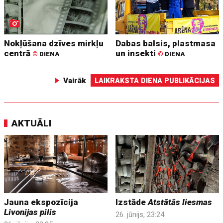
Nokļūšana dzīves mirkļu
Dabas balsis, plastmasa
centrā
un insekti
©
DIENA
©
DIENA
Vairāk
LAIKRAKSTA DIENA PUBLIKĀCIJAS
AKTUĀLI
Jauna ekspozīcija
Izstāde
Atstātās liesmas
Livonijas pilis
26. jūnijs, 23:24