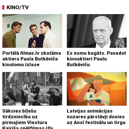
KINO/TV
Portālā
filmas.lv
skatāma
Es esmu bagāts. Pavadot
aktiera Paula Butkēviča
kinoaktieri Paulu
kinolomu izlase
Butkēviču
Sāksies biļešu
Latvijas animācijas
tirdzniecība uz
nozares pārstāvji dosies
pirmajiem Viestura
uz Ansī festivālu un tirgu
Kairiša spēlfilmas
Uļa