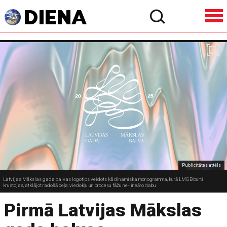
Publicitātes attēls
Latvijas Mākslas gada balvas logotips veidots kā dinamiska monogramma, kurā LMGB burti
krustojas, atklājot radošā ceļa, viedokļu un procesu fāžu ne-lineāro dabu
Pirmā Latvijas Mākslas