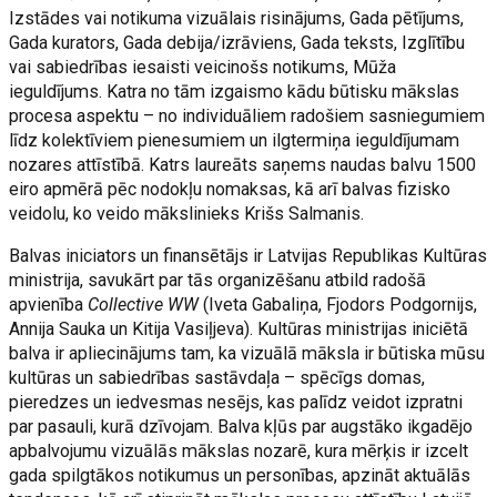
Izstādes vai notikuma vizuālais risinājums, Gada pētījums,
Gada kurators, Gada debija/izrāviens, Gada teksts, Izglītību
vai sabiedrības iesaisti veicinošs notikums, Mūža
ieguldījums. Katra no tām izgaismo kādu būtisku mākslas
procesa aspektu – no individuāliem radošiem sasniegumiem
līdz kolektīviem pienesumiem un ilgtermiņa ieguldījumam
nozares attīstībā. Katrs laureāts saņems naudas balvu 1500
eiro apmērā pēc nodokļu nomaksas, kā arī balvas fizisko
veidolu, ko veido mākslinieks Krišs Salmanis.
Balvas iniciators un finansētājs ir Latvijas Republikas Kultūras
ministrija, savukārt par tās organizēšanu atbild radošā
apvienība
Collective WW
(Iveta Gabaliņa, Fjodors Podgornijs,
Annija Sauka un Kitija Vasiļjeva). Kultūras ministrijas iniciētā
balva ir apliecinājums tam, ka vizuālā māksla ir būtiska mūsu
kultūras un sabiedrības sastāvdaļa – spēcīgs domas,
pieredzes un iedvesmas nesējs, kas palīdz veidot izpratni
par pasauli, kurā dzīvojam. Balva kļūs par augstāko ikgadējo
apbalvojumu vizuālās mākslas nozarē, kura mērķis ir izcelt
gada spilgtākos notikumus un personības, apzināt aktuālās