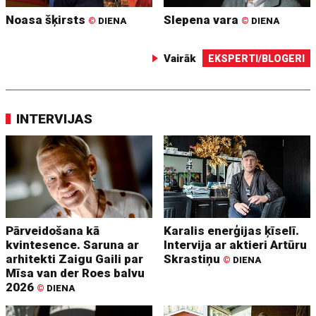
Noasa šķirsts
Slepena vara
©
DIENA
©
DIENA
Vairāk
EKSPERTI/BLOGERI
INTERVIJAS
Pārveidošana kā
Karalis enerģijas ķīselī.
kvintesence. Saruna ar
Intervija ar aktieri Artūru
arhitekti Zaigu Gaili par
Skrastiņu
©
DIENA
Mīsa van der Roes balvu
2026
©
DIENA