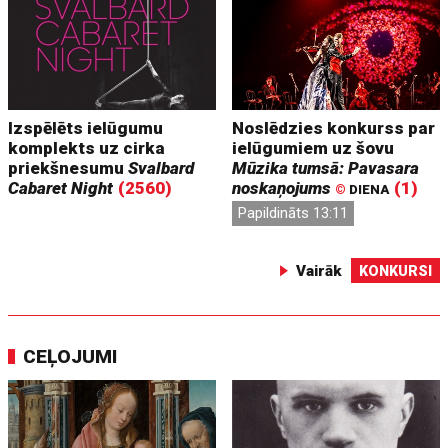
Izspēlēts ielūgumu
Noslēdzies konkurss par
komplekts uz cirka
ielūgumiem uz šovu
priekšnesumu
Svalbard
Mūzika tumsā: Pavasara
Cabaret Night
(2560)
noskaņojums
(1)
©
DIENA
Papildināts 13:11
Vairāk
KONKURSI
CEĻOJUMI