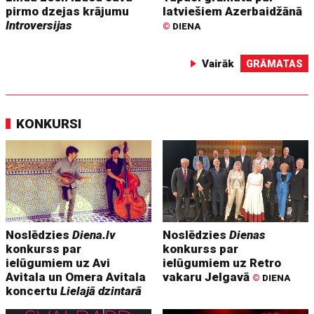
pirmo dzejas krājumu
latviešiem Azerbaidžānā
Introversijas
©
DIENA
Vairāk
GRĀMATAS
KONKURSI
Noslēdzies
Diena.lv
Noslēdzies
Dienas
konkurss par
konkurss par
ielūgumiem uz Avi
ielūgumiem uz Retro
Avitala un Omera Avitala
vakaru Jelgavā
©
DIENA
koncertu
Lielajā dzintarā