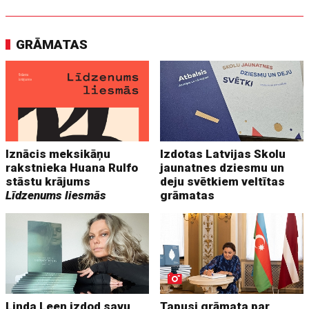
GRĀMATAS
Iznācis meksikāņu
Izdotas Latvijas Skolu
rakstnieka Huana Rulfo
jaunatnes dziesmu un
stāstu krājums
deju svētkiem veltītas
Līdzenums liesmās
grāmatas
Linda Leen izdod savu
Tapusi grāmata par