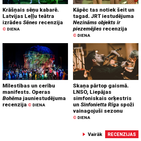
Krāšņais sēņu kabarē.
Kāpēc tas notiek šeit un
Latvijas Leļļu teātra
tagad. JRT iestudējuma
izrādes
Sēnes
recenzija
Nezināms objekts ir
piezemējies
recenzija
©
DIENA
©
DIENA
Mīlestības un cerību
Skaņa pārtop gaismā.
manifests. Operas
LNSO, Liepājas
Bohēma
jauniestudējuma
simfoniskais orķestris
recenzija
un
Sinfonietta Rīga
spoži
©
DIENA
vainagojuši sezonu
©
DIENA
Vairāk
RECENZIJAS