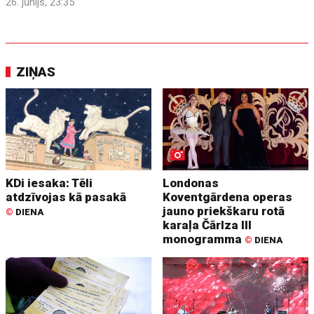
26. jūnijs, 23:35
ZIŅAS
KDi iesaka: Tēli
Londonas
atdzīvojas kā pasakā
Koventgārdena operas
jauno priekškaru rotā
©
DIENA
karaļa Čārlza III
monogramma
©
DIENA