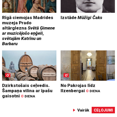
Rīgā ciemojas Madrides
Izstāde
Mūžīgi Čaks
muzeja Prado
altārglezna
Svētā Ģimene
ar muzicējošo eņģeli,
svētajām Katrīnu un
Barbaru
Dzirkstošais ceļvedis.
No Pakrojas līdz
Šampaņa vilina ar īpašu
Ilzenbergai
©
DIENA
gaisotni
©
DIENA
Vairāk
CEĻOJUMI