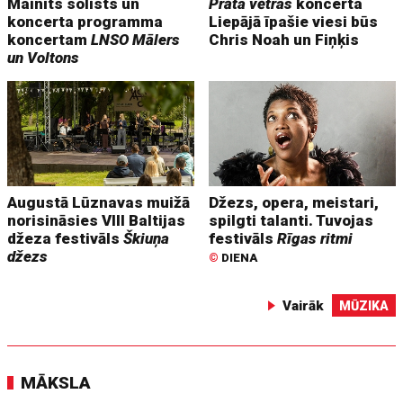
Mainīts solists un
Prāta vētras
koncerta
koncerta programma
Liepājā īpašie viesi būs
koncertam
LNSO Mālers
Chris Noah un Fiņķis
un Voltons
Augustā Lūznavas muižā
Džezs, opera, meistari,
norisināsies VIII Baltijas
spilgti talanti. Tuvojas
džeza festivāls
Škiuņa
festivāls
Rīgas ritmi
džezs
©
DIENA
Vairāk
MŪZIKA
MĀKSLA