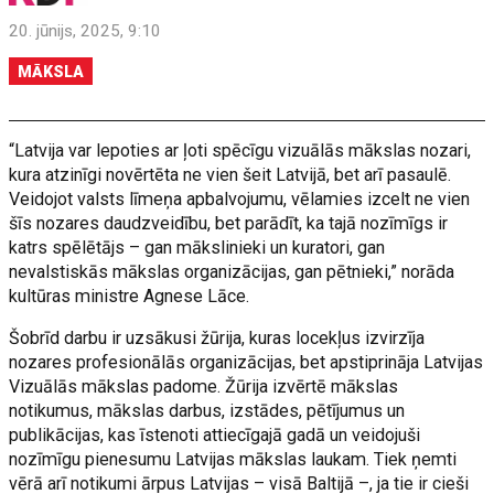
20. jūnijs, 2025, 9:10
MĀKSLA
“Latvija var lepoties ar ļoti spēcīgu vizuālās mākslas nozari,
kura atzinīgi novērtēta ne vien šeit Latvijā, bet arī pasaulē.
Veidojot valsts līmeņa apbalvojumu, vēlamies izcelt ne vien
šīs nozares daudzveidību, bet parādīt, ka tajā nozīmīgs ir
katrs spēlētājs – gan mākslinieki un kuratori, gan
nevalstiskās mākslas organizācijas, gan pētnieki,” norāda
kultūras ministre Agnese Lāce.
Šobrīd darbu ir uzsākusi žūrija, kuras locekļus izvirzīja
nozares profesionālās organizācijas, bet apstiprināja Latvijas
Vizuālās mākslas padome. Žūrija izvērtē mākslas
notikumus, mākslas darbus, izstādes, pētījumus un
publikācijas, kas īstenoti attiecīgajā gadā un veidojuši
nozīmīgu pienesumu Latvijas mākslas laukam. Tiek ņemti
vērā arī notikumi ārpus Latvijas – visā Baltijā –, ja tie ir cieši