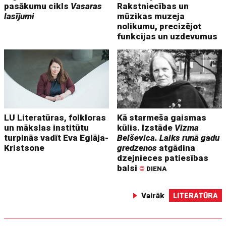
pasākumu cikls
Vasaras
Rakstniecības un
lasījumi
mūzikas muzeja
nolikumu, precizējot
funkcijas un uzdevumus
LU Literatūras, folkloras
Kā starmeša gaismas
un mākslas institūtu
kūlis. Izstāde
Vizma
turpinās vadīt Eva Eglāja-
Belševica. Laiks runā gadu
Kristsone
gredzenos
atgādina
dzejnieces patiesības
balsi
©
DIENA
Vairāk
LITERATŪRA