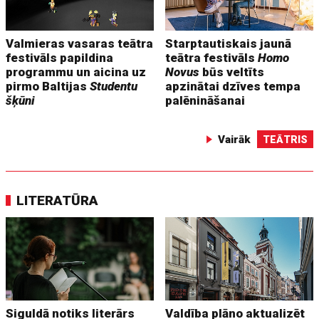
Valmieras vasaras teātra
Starptautiskais jaunā
festivāls papildina
teātra festivāls
Homo
programmu un aicina uz
Novus
būs veltīts
pirmo Baltijas
Studentu
apzinātai dzīves tempa
šķūni
palēnināšanai
Vairāk
TEĀTRIS
LITERATŪRA
Siguldā notiks literārs
Valdība plāno aktualizēt