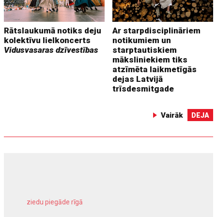
Rātslaukumā notiks deju
Ar starpdisciplināriem
kolektīvu lielkoncerts
notikumiem un
Vidusvasaras dzīvestības
starptautiskiem
māksliniekiem tiks
atzīmēta laikmetīgās
dejas Latvijā
trīsdesmitgade
Vairāk
DEJA
ziedu piegāde rīgā
meliorācijas darbi