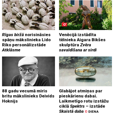
Rīgas biržā
norisināsies
Venēcijā izstādīta
spāņu mākslinieka Lido
tēlnieka Aigara Bikšes
Riko personālizstāde
skulptūra
Zvēra
Atklāsme
savaldīšana ar sirdi
88 gadu vecumā miris
Glabājot atmiņas par
britu mākslinieks Deivids
pieskārienu dabai.
Hoknijs
Laikmetīgo rotu izstāžu
ciklā
Spektrs
– izstāde
Skaistā daba
©
DIENA