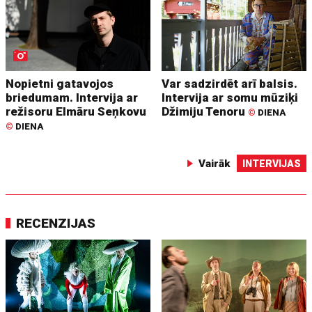
Nopietni gatavojos
Var sadzirdēt arī balsis.
briedumam. Intervija ar
Intervija ar somu mūziķi
režisoru Elmāru Seņkovu
Džimiju Tenoru
©
DIENA
©
DIENA
Vairāk
INTERVIJAS
RECENZIJAS