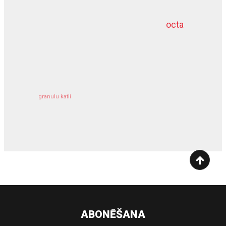
octa
dziļurbums
kravu apdrošināšana
granulu katli
siltumsūknis
ABONĒŠANA