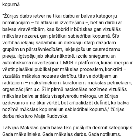
kopumā.
“Žūrijas darbs ietver ne tikai darbu ar balvas kategoriju
nominācijām – to atlasi un izvērtēšanu –, bet arī darbu ar
balvas virsvērtībām, kas šobrīd ir būtiskas gan vizuālās
mākslas nozarei, gan plašākai sabiedrībai kopumā. Šīs
vērtības iekļauj sadarbību un diskusiju starp dažādām
grupām un pārstāvniecībām, iekļaujošu un caurredzamu
pieeju, ilgtspēju jeb skatu nākotnē, izcilu sniegumu un
autentiskuma novērtēšanu. LMGB ir platforma, kuras mērķis ir
vēstīt plašākai publikai par mākslas procesiem, konkrēti –
vizuālās mākslas nozares darbību, tās veidotājiem un
radītājiem – māksliniekiem, kuratoriem, mākslas pētniekiem,
organizācijām u.c. Šī ir pirmā nacionālas nozīmes vizuālās
mākslas balva ar šādu visaptverošu mērogu, un žūrijas
uzdevums ir ne tikai vērtēt, bet arī palīdzēt definēt, ko balva
nozīmē mākslas kopienai un sabiedrībai kopumā,” žūrijas
darbu raksturo Maija Rudovska.
Latvijas Mākslas gada balva tiks piešķirta desmit kategorijās:
Gada mākslinieks, Gada mākslas darbs, Gada notikums,