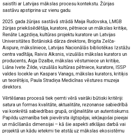
saistīti ar Latvijas mākslas procesu kontekstu. Žūrijas
sastāvu apstiprina uz vienu gadu.
2025. gada žūrijas sastāvā strādā Maija Rudovska, LMGB
žūrijas priekšsēdētāja, kuratore, pētniece un mākslas kritiķe,
Renāte Lagzdiņa, kultūras projektu kuratore un Latvijas
Universitātes Botāniskā dārza direktore, Brigita Zelča-
Aispure, māksliniece, Latvijas Nacionālās bibliotēkas Izstāžu
centra vadītāja, Raivis Alksnis, vizuālās mākslas kurators un
producents, Aiga Dzalbe, mākslas vēsturniece un kritiķe,
Liāna Ivete Žilde, vizuālās kultūras pētniece, kuratore, ISSP
valdes locekle un Kaspars Vanags, mākslas kurators, kritiķis
un teorētiķis, Paula Stradiņa Medicīnas vēstures muzeja
direktors.
Vērtēšanas procesā tiek ņemti vērā vairāki būtiski kritēriji:
satura un formas kvalitāte, aktualitāte, rezonanse sabiedrībā
vai konkrētā sabiedrības grupā, oriģinalitāte un autentiskums.
Papildu uzmanība tiek pievērsta ilgtspējai, iekļaujošai pieejai
un mācīšanās dimensijai – kā šie aspekti atklājas darbā vai
projektā un kādu ietekmi tie atstāj uz mākslas ekosistēmu