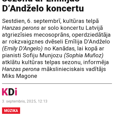
D’Andželo koncertu
Sestdien, 6. septembrī, kultūras telpā
Hanzas perons
ar solo koncertu Latvijā
atgriezīsies mecosoprāns, operdziedātāja
ar rokzvaigznes dvēseli Emīlija D’Andželo
(Emily D’Angelo)
no Kanādas, lai kopā ar
pianisti Sofiju Munjozu
(Sophia Muñoz)
atklātu kultūras telpas sezonu, informēja
Hanzas perona
mākslinieciskais vadītājs
Miks Magone
3. septembris, 2025, 12:13
MŪZIKA