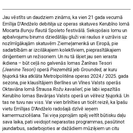
Jau vēstīts un daudziem zināms, ka vien 21 gada vecumā
Emīlija D’Andželo debitēja uz operas skatuves Kerubīno lomā
Mocarta
Burvju flautā
Spoleto festivālā. Sekojošais lomu un
apbalvojumu birums dziedātāju gluži vai raušus ir uzrāvis uz
nozīmīgākajām skatuvēm Ziemeļamerikā un Eiropā, pie
sadarbībām ar izcilākajiem kolektīviem, pieprasītākajiem
diriģentiem un režisoriem. Un nu tā šķiet jau sen ierasta
ikdiena – būt ceļā no galvenās lomas Žanīnas Tesori
(Jeanine Tesori)
operā
Piezemētā
jeb
Grounded,
ar kuru
Ņujorkā tika atklāta Metrolpolitēna operas 2024./ 2025. gada
sezona, pie klausītājiem Berlīnes un Vīnes Valsts operās
Oktaviāna lomā Štrausa
Rožu kavalierī
, pie labi iepazītās
Kerubīno lomas Bavārijas Valsts operā un vēlreiz Ņujorkā. Un
tas ne tuvu nav viss. Var vien brīnīties un ticēt reizē, ka īpašu
vietu Emīlijas D’Andželo radošajā dzīvē ieņem
kamermuzicēšana. Tai viņa joprojām spēj veltīt būtisku daļu
sava laika, pati veidojot neparastas programmas, pasūtinot
jaundarbus, sadarbojoties ar dažādiem mūziķiem un citu