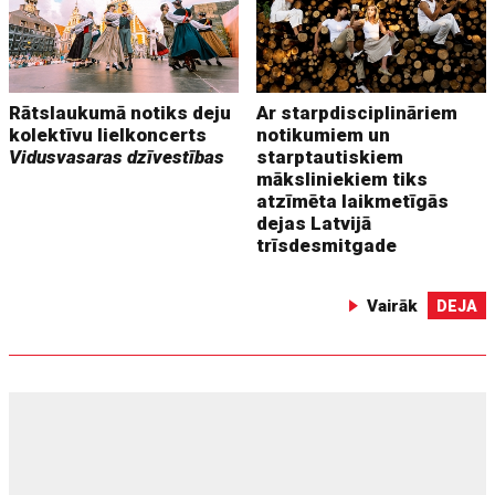
Rātslaukumā notiks deju
Ar starpdisciplināriem
kolektīvu lielkoncerts
notikumiem un
Vidusvasaras dzīvestības
starptautiskiem
māksliniekiem tiks
atzīmēta laikmetīgās
dejas Latvijā
trīsdesmitgade
Vairāk
DEJA