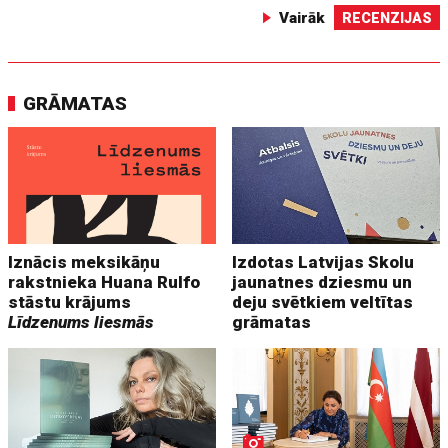
Vairāk
RECENZIJAS
GRĀMATAS
Iznācis meksikāņu
Izdotas Latvijas Skolu
rakstnieka Huana Rulfo
jaunatnes dziesmu un
stāstu krājums
deju svētkiem veltītas
Līdzenums liesmās
grāmatas