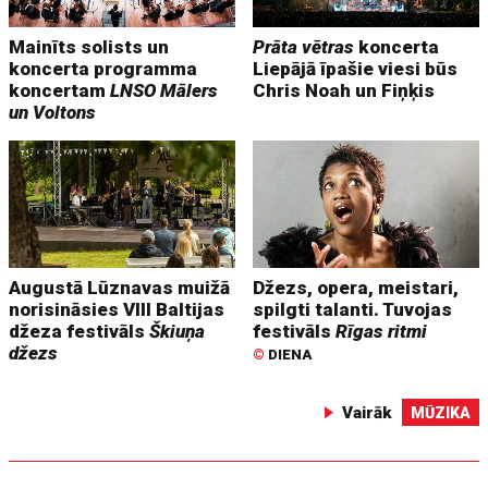
Mainīts solists un
Prāta vētras
koncerta
koncerta programma
Liepājā īpašie viesi būs
koncertam
LNSO Mālers
Chris Noah un Fiņķis
un Voltons
Augustā Lūznavas muižā
Džezs, opera, meistari,
norisināsies VIII Baltijas
spilgti talanti. Tuvojas
džeza festivāls
Škiuņa
festivāls
Rīgas ritmi
džezs
©
DIENA
Vairāk
MŪZIKA