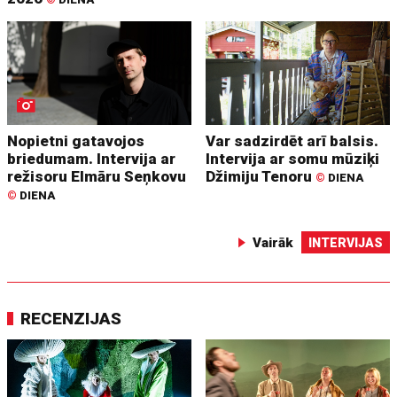
Nopietni gatavojos
Var sadzirdēt arī balsis.
briedumam. Intervija ar
Intervija ar somu mūziķi
režisoru Elmāru Seņkovu
Džimiju Tenoru
©
DIENA
©
DIENA
Vairāk
INTERVIJAS
RECENZIJAS