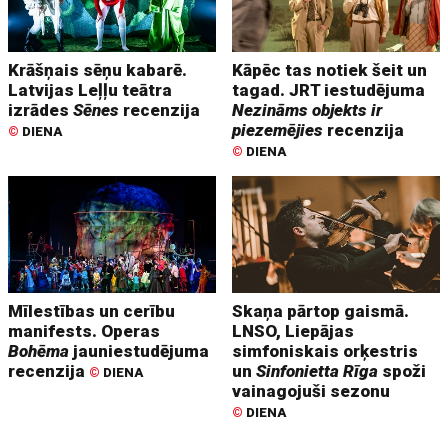
Krāšņais sēņu kabarē.
Kāpēc tas notiek šeit un
Latvijas Leļļu teātra
tagad. JRT iestudējuma
izrādes
Sēnes
recenzija
Nezināms objekts ir
piezemējies
recenzija
©
DIENA
©
DIENA
Mīlestības un cerību
Skaņa pārtop gaismā.
manifests. Operas
LNSO, Liepājas
Bohēma
jauniestudējuma
simfoniskais orķestris
recenzija
un
Sinfonietta Rīga
spoži
©
DIENA
vainagojuši sezonu
©
DIENA