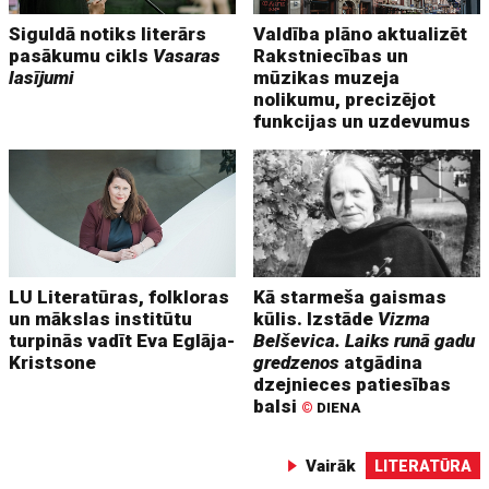
Siguldā notiks literārs
Valdība plāno aktualizēt
pasākumu cikls
Vasaras
Rakstniecības un
lasījumi
mūzikas muzeja
nolikumu, precizējot
funkcijas un uzdevumus
LU Literatūras, folkloras
Kā starmeša gaismas
un mākslas institūtu
kūlis. Izstāde
Vizma
turpinās vadīt Eva Eglāja-
Belševica. Laiks runā gadu
Kristsone
gredzenos
atgādina
dzejnieces patiesības
balsi
©
DIENA
Vairāk
LITERATŪRA