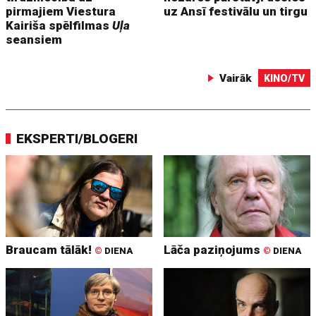
pirmajiem Viestura
uz Ansī festivālu un tirgu
Kairiša spēlfilmas
Uļa
seansiem
Vairāk
KINO/TV
EKSPERTI/BLOGERI
Braucam tālāk!
Lāča paziņojums
©
DIENA
©
DIENA