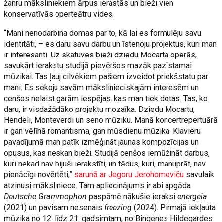
žanru māksliniekiem ārpus ierastās un bieži vien
konservatīvās operteātru vides.
“Mani nenodarbina domas par to, kā lai es formulēju savu
identitāti, – es daru savu darbu un īstenoju projektus, kuri man
ir interesanti. Uz skatuves bieži dziedu Mocarta operās,
savukārt ierakstu studijā pievēršos mazāk pazīstamai
mūzikai. Tas ļauj cilvēkiem pašiem izveidot priekšstatu par
mani. Es sekoju savām mākslinieciskajām interesēm un
cenšos nelaist garām iespējas, kas man tiek dotas. Tas, ko
daru, ir visdažādāko projektu mozaīka. Dziedu Mocartu,
Hendeli, Monteverdi un seno mūziku. Manā koncertrepertuārā
ir gan vēlīnā romantisma, gan mūsdienu mūzika. Klavieru
pavadījumā man patīk izmēģināt jaunas kompozīcijas un
opusus, kas neskan bieži. Studijā cenšos iemūžināt darbus,
kuri nekad nav bijuši ierakstīti, un tādus, kuri, manuprāt, nav
pienācīgi novērtēti,”
sarunā ar Jegoru Jerohomoviču
savulaik
atzinusi māksliniece. Tam apliecinājums ir abi apgāda
Deutsche Grammophon
paspārnē nākušie ieraksi
energeia
(2021) un pavisam nesenais
freezing
(2024). Pirmajā iekļauta
mūzika no 12. līdz 21. gadsimtam, no Bingenes Hildegardes