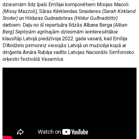
dziesmām līdz īpaši Emīlijai komponētiem Misijas Macoli
(Missy Mazzoli),
Sāras Kērklendas Snaideres
(Sarah Kirkland
Snider)
un Hilduras Gudnadotiras
(Hildur Guðnadóttir)
darbiem. Daļu no šī repertuāra līdzās Albana Berga
(Alban
Berg) Septiņām agrīnajām dziesmām
ieinteresētākie
klausītāji Latvijā piedzīvoja 2022. gada vasarā, kad Emīlija
D’Andželo pirmoreiz viesojās Latvijā un muzicēja kopā ar
diriģenta Aināra Rubiķa vadīto Latvijas Nacionālo Simfonisko
orķestri festivālā
Vasarnīca.