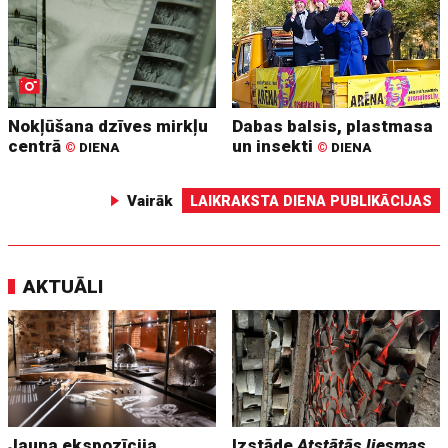
Nokļūšana dzīves mirkļu
Dabas balsis, plastmasa
centrā
un insekti
©
DIENA
©
DIENA
Vairāk
LAIKRAKSTA DIENA PUBLIKĀCIJAS
AKTUĀLI
Jauna ekspozīcija
Izstāde
Atstātās liesmas