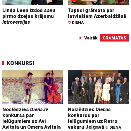
Linda Leen izdod savu
Tapusi grāmata par
pirmo dzejas krājumu
latviešiem Azerbaidžānā
Introversijas
©
DIENA
Vairāk
GRĀMATAS
KONKURSI
Noslēdzies
Diena.lv
Noslēdzies
Dienas
konkurss par
konkurss par
ielūgumiem uz Avi
ielūgumiem uz Retro
Avitala un Omera Avitala
vakaru Jelgavā
©
DIENA