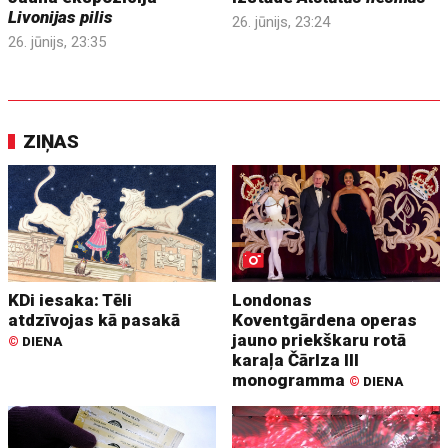
Livonijas pilis
26. jūnijs, 23:24
26. jūnijs, 23:35
ZIŅAS
KDi iesaka: Tēli
Londonas
atdzīvojas kā pasakā
Koventgārdena operas
jauno priekškaru rotā
©
DIENA
karaļa Čārlza III
monogramma
©
DIENA