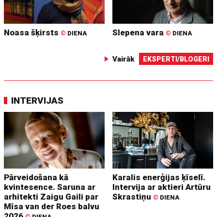
Noasa šķirsts
Slepena vara
©
DIENA
©
DIENA
Vairāk
EKSPERTI/BLOGERI
INTERVIJAS
Pārveidošana kā
Karalis enerģijas ķīselī.
kvintesence. Saruna ar
Intervija ar aktieri Artūru
arhitekti Zaigu Gaili par
Skrastiņu
©
DIENA
Mīsa van der Roes balvu
2026
©
DIENA