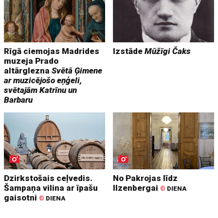
Rīgā ciemojas Madrides
Izstāde
Mūžīgi Čaks
muzeja Prado
altārglezna
Svētā Ģimene
ar muzicējošo eņģeli,
svētajām Katrīnu un
Barbaru
Dzirkstošais ceļvedis.
No Pakrojas līdz
Šampaņa vilina ar īpašu
Ilzenbergai
©
DIENA
gaisotni
©
DIENA