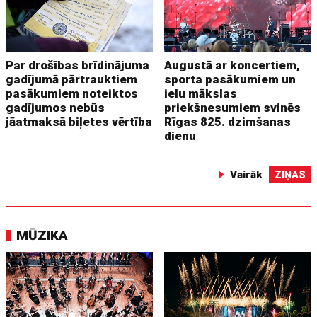
Par drošības brīdinājuma
Augustā ar koncertiem,
gadījumā pārtrauktiem
sporta pasākumiem un
pasākumiem noteiktos
ielu mākslas
gadījumos nebūs
priekšnesumiem svinēs
jāatmaksā biļetes vērtība
Rīgas 825. dzimšanas
dienu
Vairāk
ZIŅAS
MŪZIKA