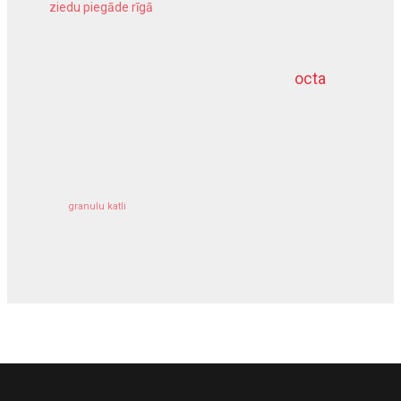
ziedu piegāde rīgā
meliorācijas darbi
octa
dziļurbums
kravu apdrošināšana
granulu katli
siltumsūknis