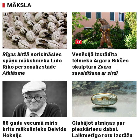
MĀKSLA
Rīgas biržā
norisināsies
Venēcijā izstādīta
spāņu mākslinieka Lido
tēlnieka Aigara Bikšes
Riko personālizstāde
skulptūra
Zvēra
Atklāsme
savaldīšana ar sirdi
88 gadu vecumā miris
Glabājot atmiņas par
britu mākslinieks Deivids
pieskārienu dabai.
Hoknijs
Laikmetīgo rotu izstāžu