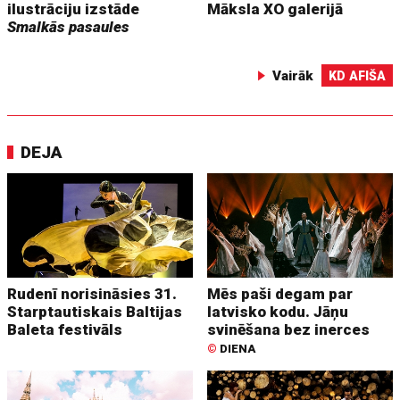
ilustrāciju izstāde
Māksla XO galerijā
Smalkās pasaules
Vairāk
KD AFIŠA
DEJA
Rudenī norisināsies 31.
Mēs paši degam par
Starptautiskais Baltijas
latvisko kodu. Jāņu
Baleta festivāls
svinēšana bez inerces
©
DIENA