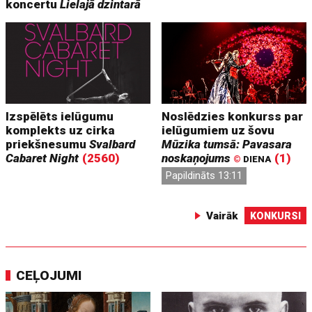
koncertu
Lielajā dzintarā
Izspēlēts ielūgumu
Noslēdzies konkurss par
komplekts uz cirka
ielūgumiem uz šovu
priekšnesumu
Svalbard
Mūzika tumsā: Pavasara
Cabaret Night
(2560)
noskaņojums
(1)
©
DIENA
Papildināts 13:11
Vairāk
KONKURSI
CEĻOJUMI