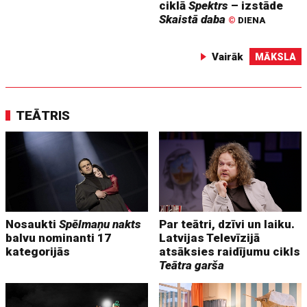
ciklā
Spektrs
– izstāde
Skaistā daba
©
DIENA
Vairāk
MĀKSLA
TEĀTRIS
Nosaukti
Spēlmaņu nakts
Par teātri, dzīvi un laiku.
balvu nominanti 17
Latvijas Televīzijā
kategorijās
atsāksies raidījumu cikls
Teātra garša