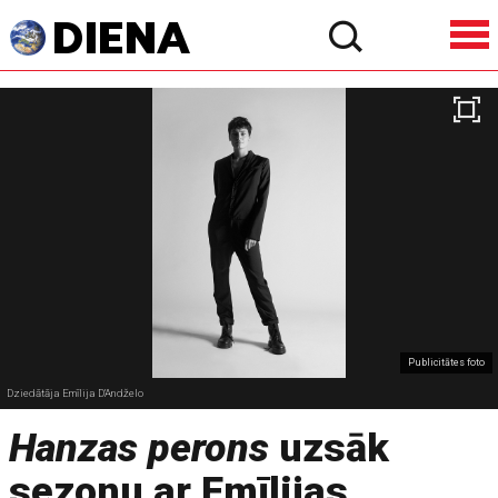
Publicitātes foto
Dziedātāja Emīlija D’Andželo
Hanzas perons
uzsāk
sezonu ar Emīlijas