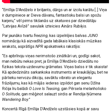
“Emīlija D’Andželo ir briljants, dārgs un ar izcilu karātu [..] Viņa
ir dumpiniece ar Dieva dāvanu, fantastisku balsi un spožu
karjeru,” vēl pirms tikšanās uz skatuves par dziedātāju
“Latvijas Avīzē” savulaik izteicies Ainārs Rubiķis.
Par jaunāko tvartu
freezing,
kas izpelnījies balvas
JUNO
nomināciju kā aizvadītā gada labākais klasiskās mūzikas
ieraksts, asprātīgs
NPR
apskatnieks rakstījis:
“Es apbrīnoju viņas nerimstošo zinātkāri un, godīgi sakot,
man nebūtu nekas pret, ja Emīlija D’Andželo dziedātu no
fizikas teksta uzdevumu grāmatas. Viņas balss ir tik skaista!
Kā apdedzināts sarkankoka instruments ar kraukšķīgu, bet ne
pārlieku nervozu dikciju, savāktu vibrato un elegantu
frāzējumu, kas kā mājās iederas izpildot gan senu Džīna
Ričija īru balādi
O Love Is Teasing,
gan Pērsela melanholisko
O Solitude,
gan mēģinot salauzt sirdis ar Rendija Ņūmena
Wandering Boy
.”
Koncertā Rīgā Emīlija D’Andželo uzstāsies kopā ar savu