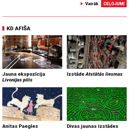
Vairāk
CEĻOJUMI
KD AFIŠA
Jauna ekspozīcija
Izstāde
Atstātās liesmas
Livonijas pilis
Anitas Paegles
Divas jaunas izstādes