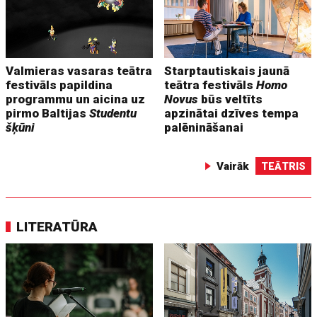
Valmieras vasaras teātra
Starptautiskais jaunā
festivāls papildina
teātra festivāls
Homo
programmu un aicina uz
Novus
būs veltīts
pirmo Baltijas
Studentu
apzinātai dzīves tempa
šķūni
palēnināšanai
Vairāk
TEĀTRIS
LITERATŪRA