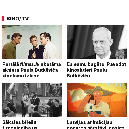
KINO/TV
Portālā
filmas.lv
skatāma
Es esmu bagāts. Pavadot
aktiera Paula Butkēviča
kinoaktieri Paulu
kinolomu izlase
Butkēviču
Sāksies biļešu
Latvijas animācijas
tirdzniecība uz
nozares pārstāvji dosies