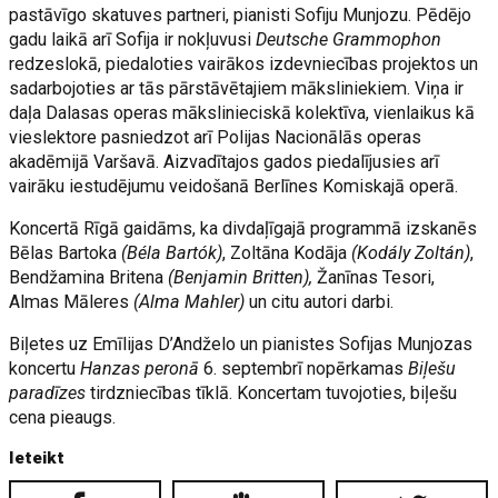
pastāvīgo skatuves partneri, pianisti Sofiju Munjozu. Pēdējo
gadu laikā arī Sofija ir nokļuvusi
Deutsche Grammophon
redzeslokā, piedaloties vairākos izdevniecības projektos un
sadarbojoties ar tās pārstāvētajiem māksliniekiem. Viņa ir
daļa Dalasas operas mākslinieciskā kolektīva, vienlaikus kā
vieslektore pasniedzot arī Polijas Nacionālās operas
akadēmijā Varšavā. Aizvadītajos gados piedalījusies arī
vairāku iestudējumu veidošanā Berlīnes Komiskajā operā.
Koncertā Rīgā gaidāms, ka divdaļīgajā programmā izskanēs
Bēlas Bartoka
(Béla Bartók)
, Zoltāna Kodāja
(Kodály Zoltán)
,
Bendžamina Britena
(Benjamin Britten),
Žanīnas Tesori,
Almas Māleres
(Alma Mahler)
un citu autori darbi.
Biļetes uz Emīlijas D’Andželo un pianistes Sofijas Munjozas
koncertu
Hanzas peronā
6. septembrī nopērkamas
Biļešu
paradīzes
tirdzniecības tīklā. Koncertam tuvojoties, biļešu
cena pieaugs.
Ieteikt