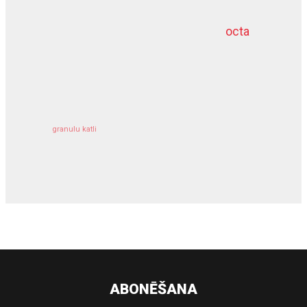
octa
dziļurbums
kravu apdrošināšana
granulu katli
siltumsūknis
ABONĒŠANA