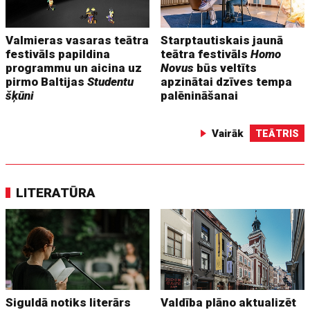
Valmieras vasaras teātra
Starptautiskais jaunā
festivāls papildina
teātra festivāls
Homo
programmu un aicina uz
Novus
būs veltīts
pirmo Baltijas
Studentu
apzinātai dzīves tempa
šķūni
palēnināšanai
Vairāk
TEĀTRIS
LITERATŪRA
Siguldā notiks literārs
Valdība plāno aktualizēt