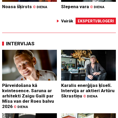
Noasa šķirsts
Slepena vara
©
DIENA
©
DIENA
Vairāk
EKSPERTI/BLOGERI
INTERVIJAS
Pārveidošana kā
Karalis enerģijas ķīselī.
kvintesence. Saruna ar
Intervija ar aktieri Artūru
arhitekti Zaigu Gaili par
Skrastiņu
©
DIENA
Mīsa van der Roes balvu
2026
©
DIENA