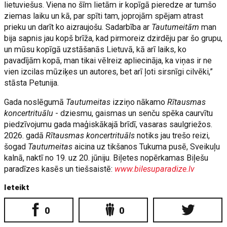
lietuviešus. Viena no šīm lietām ir kopīgā pieredze ar tumšo
ziemas laiku un kā, par spīti tam, joprojām spējam atrast
prieku un darīt ko aizraujošu. Sadarbība ar
Tautumeitām
man
bija sapnis jau kopš brīža, kad pirmoreiz dzirdēju par šo grupu,
un mūsu kopīgā uzstāšanās Lietuvā, kā arī laiks, ko
pavadījām kopā, man tikai vēlreiz apliecināja, ka viņas ir ne
vien izcilas mūziķes un autores, bet arī ļoti sirsnīgi cilvēki,”
stāsta Petunija.
Gada noslēgumā
Tautumeitas
izziņo nākamo
Rītausmas
koncertrituālu
- dziesmu, gaismas un senču spēka caurvītu
piedzīvojumu gada maģiskākajā brīdī, vasaras saulgriežos.
2026. gadā
Rītausmas koncertrituāls
notiks jau trešo reizi,
šogad
Tautumeitas
aicina uz tikšanos Tukuma pusē, Sveikuļu
kalnā, naktī no 19. uz 20. jūniju. Biļetes nopērkamas Biļešu
paradīzes kasēs un tiešsaistē:
www.bilesuparadize.lv
Ieteikt
0
0