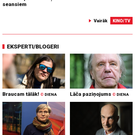
seansiem
Vairāk
KINO/TV
EKSPERTI/BLOGERI
Braucam tālāk!
Lāča paziņojums
©
DIENA
©
DIENA