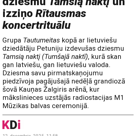
dziesmu
Tamsią naktį
un
izziņo
Rītausmas
koncertrituālu
Grupa
Tautumeitas
kopā ar lietuviešu
dziedātāju Petuniju izdevušas dziesmu
Tamsią naktį (Tumšajā naktī)
, kurā skan
gan latviešu, gan lietuviešu valoda.
Dziesma savu pirmatskaņojumu
piedzīvoja pagājušajā nedēļā grandiozā
šovā Kauņas Žalgiris arēnā, kur
mākslinieces uzstājās radiostacijas M1
Mūzikas balvas ceremonijā.