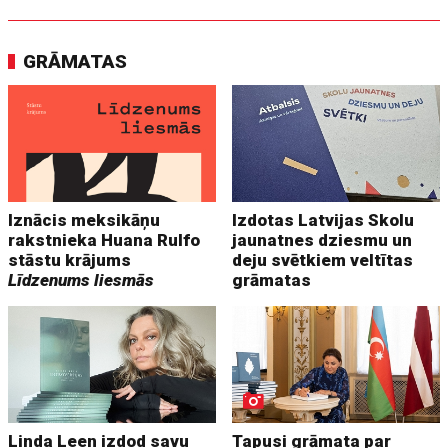
GRĀMATAS
Iznācis meksikāņu
Izdotas Latvijas Skolu
rakstnieka Huana Rulfo
jaunatnes dziesmu un
stāstu krājums
deju svētkiem veltītas
Līdzenums liesmās
grāmatas
Linda Leen izdod savu
Tapusi grāmata par