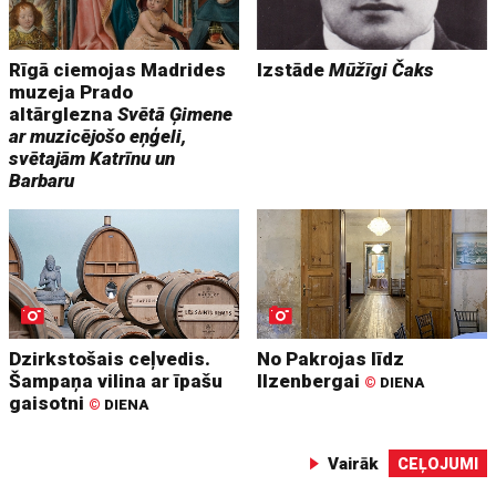
Rīgā ciemojas Madrides
Izstāde
Mūžīgi Čaks
muzeja Prado
altārglezna
Svētā Ģimene
ar muzicējošo eņģeli,
svētajām Katrīnu un
Barbaru
Dzirkstošais ceļvedis.
No Pakrojas līdz
Šampaņa vilina ar īpašu
Ilzenbergai
©
DIENA
gaisotni
©
DIENA
Vairāk
CEĻOJUMI