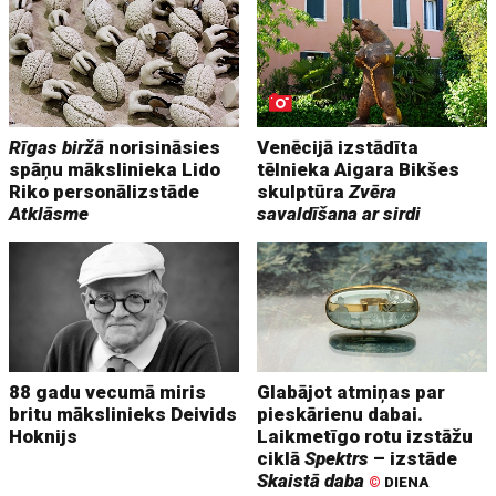
Rīgas biržā
norisināsies
Venēcijā izstādīta
spāņu mākslinieka Lido
tēlnieka Aigara Bikšes
Riko personālizstāde
skulptūra
Zvēra
Atklāsme
savaldīšana ar sirdi
88 gadu vecumā miris
Glabājot atmiņas par
britu mākslinieks Deivids
pieskārienu dabai.
Hoknijs
Laikmetīgo rotu izstāžu
ciklā
Spektrs
– izstāde
Skaistā daba
©
DIENA