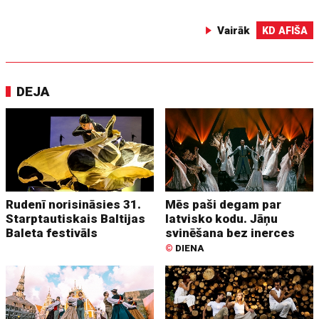
Vairāk
KD AFIŠA
DEJA
Rudenī norisināsies 31.
Mēs paši degam par
Starptautiskais Baltijas
latvisko kodu. Jāņu
Baleta festivāls
svinēšana bez inerces
©
DIENA