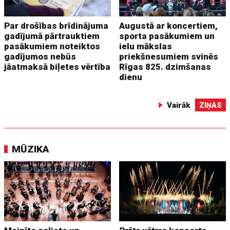
Par drošības brīdinājuma
Augustā ar koncertiem,
gadījumā pārtrauktiem
sporta pasākumiem un
pasākumiem noteiktos
ielu mākslas
gadījumos nebūs
priekšnesumiem svinēs
jāatmaksā biļetes vērtība
Rīgas 825. dzimšanas
dienu
Vairāk
ZIŅAS
MŪZIKA