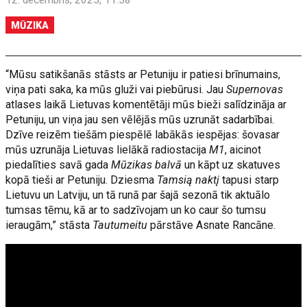
12. decembris, 2025, 11:58
MŪZIKA
“Mūsu satikšanās stāsts ar Petuniju ir patiesi brīnumains,
viņa pati saka, ka mūs gluži vai piebūrusi. Jau
Supernovas
atlases laikā Lietuvas komentētāji mūs bieži salīdzināja ar
Petuniju, un viņa jau sen vēlējās mūs uzrunāt sadarbībai.
Dzīve reizēm tiešām piespēlē labākās iespējas: šovasar
mūs uzrunāja Lietuvas lielākā radiostacija
M1
, aicinot
piedalīties savā gada
Mūzikas balvā
un kāpt uz skatuves
kopā tieši ar Petuniju. Dziesma
Tamsią naktį
tapusi starp
Lietuvu un Latviju, un tā runā par šajā sezonā tik aktuālo
tumsas tēmu, kā ar to sadzīvojam un ko caur šo tumsu
ieraugām,” stāsta
Tautumeitu
pārstāve Asnate Rancāne.