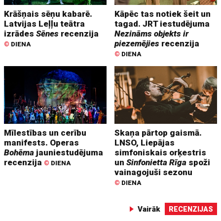
Krāšņais sēņu kabarē.
Kāpēc tas notiek šeit un
Latvijas Leļļu teātra
tagad. JRT iestudējuma
izrādes
Sēnes
recenzija
Nezināms objekts ir
piezemējies
recenzija
©
DIENA
©
DIENA
Mīlestības un cerību
Skaņa pārtop gaismā.
manifests. Operas
LNSO, Liepājas
Bohēma
jauniestudējuma
simfoniskais orķestris
recenzija
un
Sinfonietta Rīga
spoži
©
DIENA
vainagojuši sezonu
©
DIENA
Vairāk
RECENZIJAS