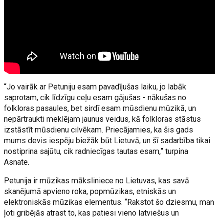
“Jo vairāk ar Petuniju esam pavadījušas laiku, jo labāk
saprotam, cik līdzīgu ceļu esam gājušas - nākušas no
folkloras pasaules, bet sirdī esam mūsdienu mūzikā, un
nepārtraukti meklējam jaunus veidus, kā folkloras stāstus
izstāstīt mūsdienu cilvēkam. Priecājamies, ka šis gads
mums devis iespēju biežāk būt Lietuvā, un šī sadarbība tikai
nostiprina sajūtu, cik radniecīgas tautas esam,” turpina
Asnate.
Petunija ir mūzikas māksliniece no Lietuvas, kas savā
skanējumā apvieno roka, popmūzikas, etniskās un
elektroniskās mūzikas elementus. “Rakstot šo dziesmu, man
ļoti gribējās atrast to, kas patiesi vieno latviešus un