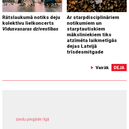
Rātslaukumā notiks deju
Ar starpdisciplināriem
kolektīvu lielkoncerts
notikumiem un
Vidusvasaras dzīvestības
starptautiskiem
māksliniekiem tiks
atzīmēta laikmetīgās
dejas Latvijā
trīsdesmitgade
Vairāk
DEJA
ziedu piegāde rīgā
meliorācijas darbi