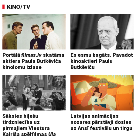
KINO/TV
Portālā
filmas.lv
skatāma
Es esmu bagāts. Pavadot
aktiera Paula Butkēviča
kinoaktieri Paulu
kinolomu izlase
Butkēviču
Sāksies biļešu
Latvijas animācijas
tirdzniecība uz
nozares pārstāvji dosies
pirmajiem Viestura
uz Ansī festivālu un tirgu
Kairiša spēlfilmas
Uļa