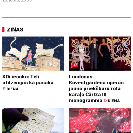
ZIŅAS
KDi iesaka: Tēli
Londonas
atdzīvojas kā pasakā
Koventgārdena operas
jauno priekškaru rotā
©
DIENA
karaļa Čārlza III
monogramma
©
DIENA