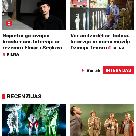
Nopietni gatavojos
Var sadzirdēt arī balsis.
briedumam. Intervija ar
Intervija ar somu mūziķi
režisoru Elmāru Seņkovu
Džimiju Tenoru
©
DIENA
©
DIENA
Vairāk
INTERVIJAS
RECENZIJAS