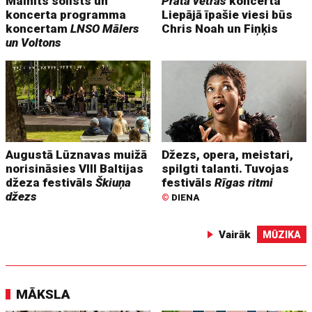
Mainīts solists un
Prāta vētras
koncerta
koncerta programma
Liepājā īpašie viesi būs
koncertam
LNSO Mālers
Chris Noah un Fiņķis
un Voltons
Augustā Lūznavas muižā
Džezs, opera, meistari,
norisināsies VIII Baltijas
spilgti talanti. Tuvojas
džeza festivāls
Škiuņa
festivāls
Rīgas ritmi
džezs
©
DIENA
Vairāk
MŪZIKA
MĀKSLA