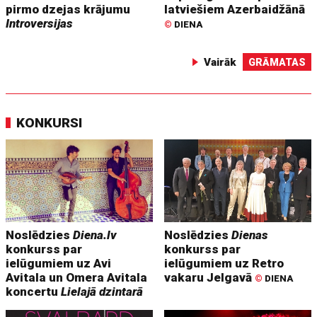
pirmo dzejas krājumu
latviešiem Azerbaidžānā
Introversijas
©
DIENA
Vairāk
GRĀMATAS
KONKURSI
Noslēdzies
Diena.lv
Noslēdzies
Dienas
konkurss par
konkurss par
ielūgumiem uz Avi
ielūgumiem uz Retro
Avitala un Omera Avitala
vakaru Jelgavā
©
DIENA
koncertu
Lielajā dzintarā