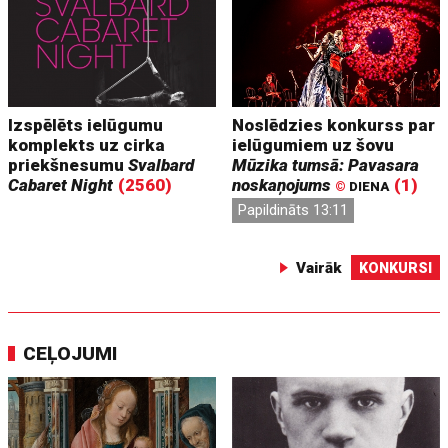
Izspēlēts ielūgumu
Noslēdzies konkurss par
komplekts uz cirka
ielūgumiem uz šovu
priekšnesumu
Svalbard
Mūzika tumsā: Pavasara
Cabaret Night
(2560)
noskaņojums
(1)
©
DIENA
Papildināts 13:11
Vairāk
KONKURSI
CEĻOJUMI