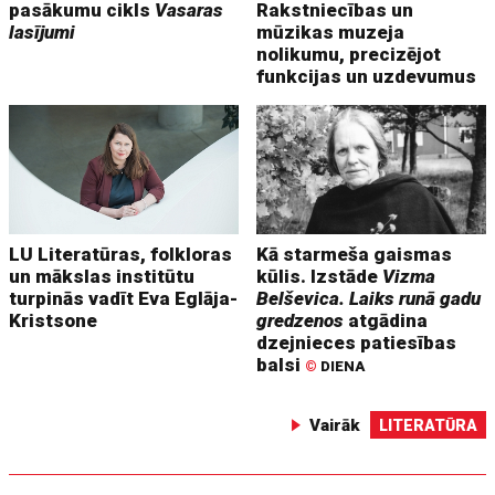
pasākumu cikls
Vasaras
Rakstniecības un
lasījumi
mūzikas muzeja
nolikumu, precizējot
funkcijas un uzdevumus
LU Literatūras, folkloras
Kā starmeša gaismas
un mākslas institūtu
kūlis. Izstāde
Vizma
turpinās vadīt Eva Eglāja-
Belševica. Laiks runā gadu
Kristsone
gredzenos
atgādina
dzejnieces patiesības
balsi
©
DIENA
Vairāk
LITERATŪRA