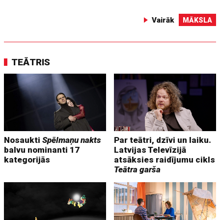
Vairāk
MĀKSLA
TEĀTRIS
Nosaukti
Spēlmaņu nakts
Par teātri, dzīvi un laiku.
balvu nominanti 17
Latvijas Televīzijā
kategorijās
atsāksies raidījumu cikls
Teātra garša