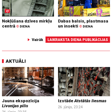
Nokļūšana dzīves mirkļu
Dabas balsis, plastmasa
centrā
un insekti
©
DIENA
©
DIENA
Vairāk
LAIKRAKSTA DIENA PUBLIKĀCIJAS
AKTUĀLI
Jauna ekspozīcija
Izstāde
Atstātās liesmas
Livonijas pilis
26. jūnijs, 23:24
26. jūnijs, 23:35