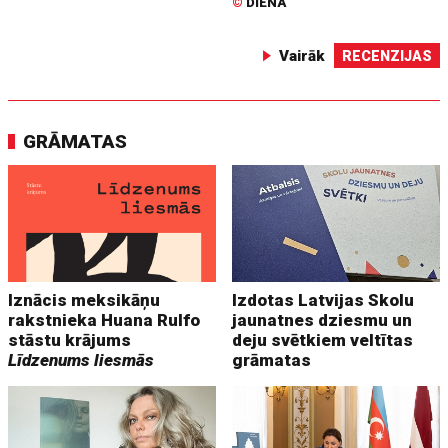
©
DIENA
Vairāk
RECENZIJAS
GRĀMATAS
Iznācis meksikāņu
Izdotas Latvijas Skolu
rakstnieka Huana Rulfo
jaunatnes dziesmu un
stāstu krājums
deju svētkiem veltītas
Līdzenums liesmās
grāmatas