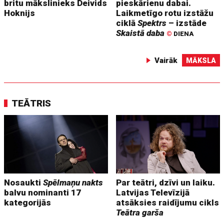
britu mākslinieks Deivids
pieskārienu dabai.
Hoknijs
Laikmetīgo rotu izstāžu
ciklā
Spektrs
– izstāde
Skaistā daba
©
DIENA
Vairāk
MĀKSLA
TEĀTRIS
Nosaukti
Spēlmaņu nakts
Par teātri, dzīvi un laiku.
balvu nominanti 17
Latvijas Televīzijā
kategorijās
atsāksies raidījumu cikls
Teātra garša