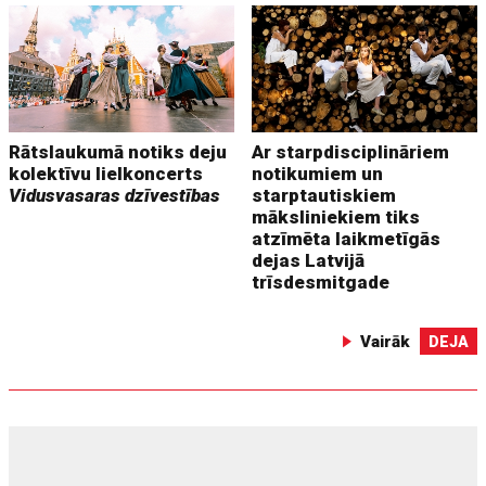
Rātslaukumā notiks deju
Ar starpdisciplināriem
kolektīvu lielkoncerts
notikumiem un
Vidusvasaras dzīvestības
starptautiskiem
māksliniekiem tiks
atzīmēta laikmetīgās
dejas Latvijā
trīsdesmitgade
Vairāk
DEJA