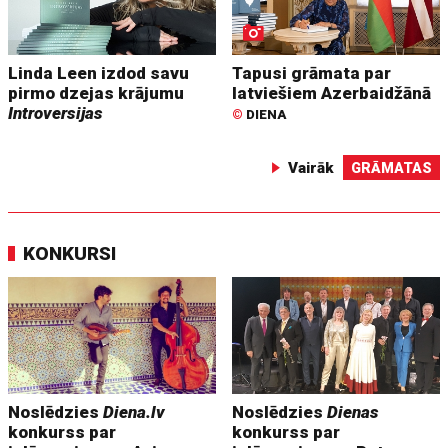
Linda Leen izdod savu
Tapusi grāmata par
pirmo dzejas krājumu
latviešiem Azerbaidžānā
Introversijas
©
DIENA
Vairāk
GRĀMATAS
KONKURSI
Noslēdzies
Diena.lv
Noslēdzies
Dienas
konkurss par
konkurss par