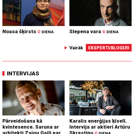
Noasa šķirsts
Slepena vara
©
DIENA
©
DIENA
Vairāk
EKSPERTI/BLOGERI
INTERVIJAS
Pārveidošana kā
Karalis enerģijas ķīselī.
kvintesence. Saruna ar
Intervija ar aktieri Artūru
arhitekti Zaigu Gaili par
Skrastiņu
©
DIENA