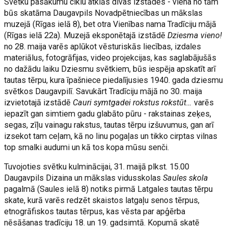
Svētku pasākumu ciklu atklās divas izstādes - viena no tām
būs skatāma Daugavpils Novadpētniecības un mākslas
muzejā (Rīgas ielā 8), bet otra Vienības nama Tradīciju mājā
(Rīgas ielā 22a). Muzejā eksponētajā izstādē
Dziesma vieno!
no 28. maija varēs aplūkot vēsturiskās liecības, izdales
materiālus, fotogrāfijas, video projekcijas, kas saglabājušās
no dažādu laiku Dziesmu svētkiem, būs iespēja apskatīt arī
tautas tērpu, kura īpašniece piedalījusies 1940. gada dziesmu
svētkos Daugavpilī. Savukārt Tradīciju mājā no 30. maija
izvietotajā izstādē
Cauri symtgadei rokstus rokstūt…
varēs
iepazīt gan simtiem gadu glabāto pūru - rakstainas zeķes,
segas, zīļu vainagu rakstus, tautas tērpu izšuvumus, gan arī
izsekot tam ceļam, kā no linu pogaļas un tikko cirptas vilnas
top smalki audumi un kā tos kopa mūsu senči.
Tuvojoties svētku kulminācijai, 31. maijā plkst. 15.00
Daugavpils Dizaina un mākslas vidusskolas
Saules skola
pagalmā (Saules ielā 8) notiks pirmā Latgales tautas tērpu
skate, kurā varēs redzēt skaistos latgaļu senos tērpus,
etnogrāfiskos tautas tērpus, kas vēsta par apģērba
nēsāšanas tradīciju 18. un 19. gadsimtā. Kopumā skatē