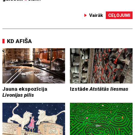
Vairāk
CEĻOJUMI
KD AFIŠA
Jauna ekspozīcija
Izstāde
Atstātās liesmas
Livonijas pilis