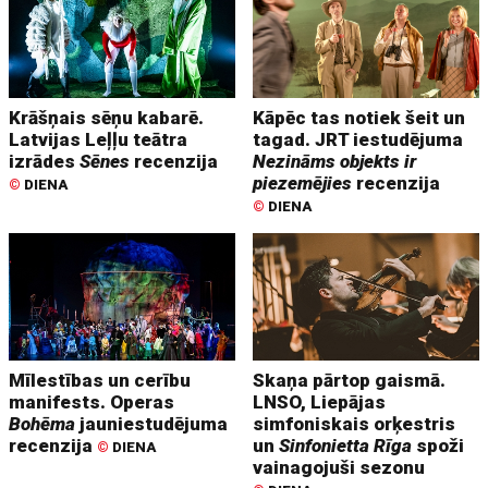
Krāšņais sēņu kabarē.
Kāpēc tas notiek šeit un
Latvijas Leļļu teātra
tagad. JRT iestudējuma
izrādes
Sēnes
recenzija
Nezināms objekts ir
piezemējies
recenzija
©
DIENA
©
DIENA
Mīlestības un cerību
Skaņa pārtop gaismā.
manifests. Operas
LNSO, Liepājas
Bohēma
jauniestudējuma
simfoniskais orķestris
recenzija
un
Sinfonietta Rīga
spoži
©
DIENA
vainagojuši sezonu