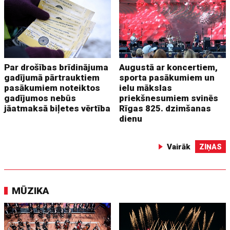
Par drošības brīdinājuma
Augustā ar koncertiem,
gadījumā pārtrauktiem
sporta pasākumiem un
pasākumiem noteiktos
ielu mākslas
gadījumos nebūs
priekšnesumiem svinēs
jāatmaksā biļetes vērtība
Rīgas 825. dzimšanas
dienu
Vairāk
ZIŅAS
MŪZIKA