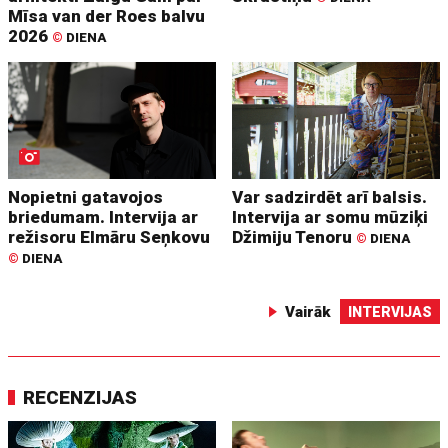
Mīsa van der Roes balvu
2026
©
DIENA
Nopietni gatavojos
Var sadzirdēt arī balsis.
briedumam. Intervija ar
Intervija ar somu mūziķi
režisoru Elmāru Seņkovu
Džimiju Tenoru
©
DIENA
©
DIENA
Vairāk
INTERVIJAS
RECENZIJAS