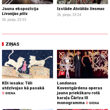
Jauna ekspozīcija
Izstāde
Atstātās liesmas
Livonijas pilis
26. jūnijs, 23:24
26. jūnijs, 23:35
ZIŅAS
KDi iesaka: Tēli
Londonas
atdzīvojas kā pasakā
Koventgārdena operas
jauno priekškaru rotā
©
DIENA
karaļa Čārlza III
monogramma
©
DIENA