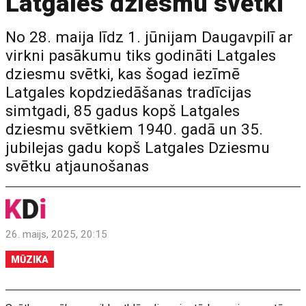
Latgales dziesmu svētki
No 28. maija līdz 1. jūnijam Daugavpilī ar
virkni pasākumu tiks godināti Latgales
dziesmu svētki, kas šogad iezīmē
Latgales kopdziedāšanas tradīcijas
simtgadi, 85 gadus kopš Latgales
dziesmu svētkiem 1940. gadā un 35.
jubilejas gadu kopš Latgales Dziesmu
svētku atjaunošanas
26. maijs, 2025, 20:15
MŪZIKA