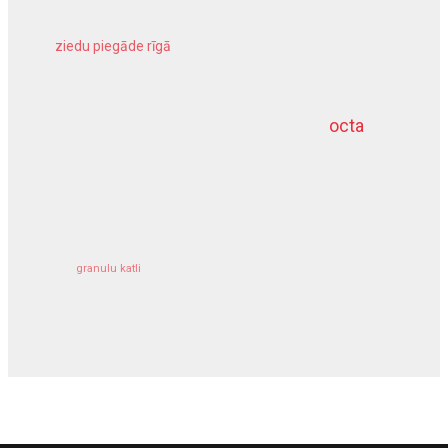
ziedu piegāde rīgā
meliorācijas darbi
octa
dziļurbums
kravu apdrošināšana
granulu katli
siltumsūknis