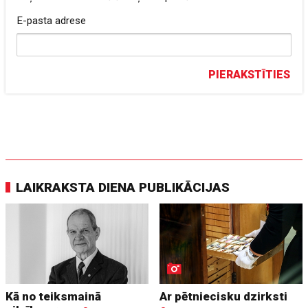
E-pasta adrese
PIERAKSTĪTIES
LAIKRAKSTA DIENA PUBLIKĀCIJAS
Kā no teiksmainā
Ar pētniecisku dzirksti