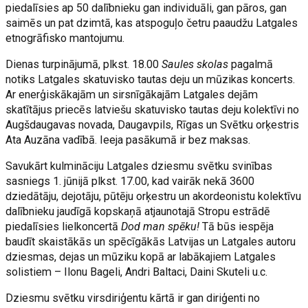
piedalīsies ap 50 dalībnieku gan individuāli, gan pāros, gan
saimēs un pat dzimtā, kas atspoguļo četru paaudžu Latgales
etnogrāfisko mantojumu.
Dienas turpinājumā, plkst. 18.00
Saules skolas
pagalmā
notiks Latgales skatuvisko tautas deju un mūzikas koncerts.
Ar enerģiskākajām un sirsnīgākajām Latgales dejām
skatītājus priecēs latviešu skatuvisko tautas deju kolektīvi no
Augšdaugavas novada, Daugavpils, Rīgas un Svētku orķestris
Ata Auzāna vadībā. Ieeja pasākumā ir bez maksas.
Savukārt kulmināciju Latgales dziesmu svētku svinības
sasniegs 1. jūnijā plkst. 17.00, kad vairāk nekā 3600
dziedātāju, dejotāju, pūtēju orķestru un akordeonistu kolektīvu
dalībnieku jaudīgā kopskaņā atjaunotajā Stropu estrādē
piedalīsies lielkoncertā
Dod man spēku!
Tā būs iespēja
baudīt skaistākās un spēcīgākās Latvijas un Latgales autoru
dziesmas, dejas un mūziku kopā ar labākajiem Latgales
solistiem – Ilonu Bageli, Andri Baltaci, Daini Skuteli u.c.
Dziesmu svētku virsdiriģentu kārtā ir gan diriģenti no