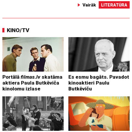
Vairāk
LITERATŪRA
KINO/TV
Portālā
filmas.lv
skatāma
Es esmu bagāts. Pavadot
aktiera Paula Butkēviča
kinoaktieri Paulu
kinolomu izlase
Butkēviču