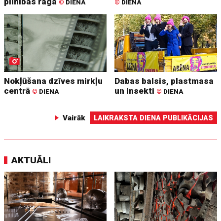
pilnības raga
©
DIENA
©
DIENA
Nokļūšana dzīves mirkļu
Dabas balsis, plastmasa
centrā
un insekti
©
DIENA
©
DIENA
Vairāk
LAIKRAKSTA DIENA PUBLIKĀCIJAS
AKTUĀLI