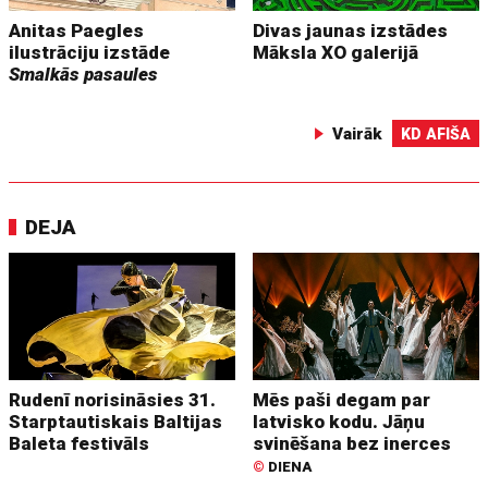
Anitas Paegles
Divas jaunas izstādes
ilustrāciju izstāde
Māksla XO galerijā
Smalkās pasaules
Vairāk
KD AFIŠA
DEJA
Rudenī norisināsies 31.
Mēs paši degam par
Starptautiskais Baltijas
latvisko kodu. Jāņu
Baleta festivāls
svinēšana bez inerces
©
DIENA