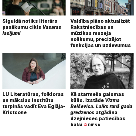
Siguldā notiks literārs
Valdība plāno aktualizēt
pasākumu cikls
Vasaras
Rakstniecības un
lasījumi
mūzikas muzeja
nolikumu, precizējot
funkcijas un uzdevumus
LU Literatūras, folkloras
Kā starmeša gaismas
un mākslas institūtu
kūlis. Izstāde
Vizma
turpinās vadīt Eva Eglāja-
Belševica. Laiks runā gadu
Kristsone
gredzenos
atgādina
dzejnieces patiesības
balsi
©
DIENA