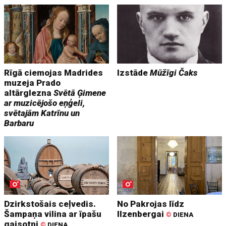
Rīgā ciemojas Madrides
Izstāde
Mūžīgi Čaks
muzeja Prado
altārglezna
Svētā Ģimene
ar muzicējošo eņģeli,
svētajām Katrīnu un
Barbaru
Dzirkstošais ceļvedis.
No Pakrojas līdz
Šampaņa vilina ar īpašu
Ilzenbergai
©
DIENA
gaisotni
©
DIENA