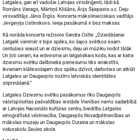
Latgales, gan arī vadošie Latvijas virsdiriģenti, tādi kā
Romāns Vanags, Mārtiņš Klišāns, Ārijs Šķepasts u.c. Deju
virsvadītājs Jānis Ērglis. Koncerta mākslinieciskais vadītājs
Jevgeņijs Ustinskovs. Ieeja pasākumā ir bez maksas.
Kā norāda koncerta režisore Sandra Osīte: „Dziedāšanai
Latgalē vienmēr ir bijis spēks, ko šajos svētkos esam
centušies ieaust un ar dziesmu, deju un mūziku nodot tālāk.
Un ļoti ceram, ka iedvesma un latgaliskais kods, kas ar katra
dziesmu svētku dalībnieka pienesumu tiks ierakstīts,
ikvienam klātesošajam dos spēku dzīvot, darboties un atklāt
Latgales un Daugavpils nozīmi latviskās identitātes
stiprināšanā.”
Latgales Dziesmu svētku pasākumus rīko Daugavpils
valstspilsētas pašvaldības iestāde
Vienības nams
sadarbībā
ar Latvijas Nacionālo kultūras centru, biedrību
Latgales
etnogrāfiskā vēstniecība,
Daugavpils Novadpētniecības un
mākslas muzeju un Daugavpils Dizaina un mākslas
vidusskolu
Saules skola.