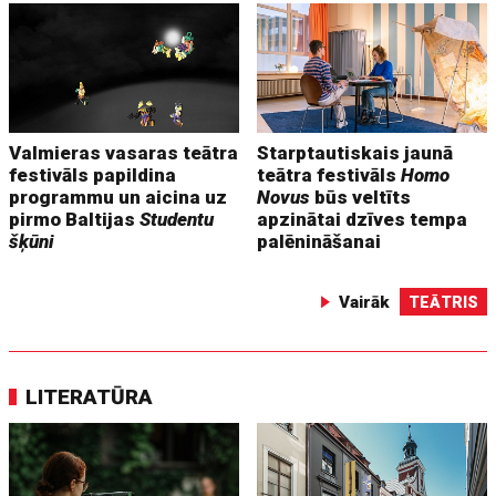
Valmieras vasaras teātra
Starptautiskais jaunā
festivāls papildina
teātra festivāls
Homo
programmu un aicina uz
Novus
būs veltīts
pirmo Baltijas
Studentu
apzinātai dzīves tempa
šķūni
palēnināšanai
Vairāk
TEĀTRIS
LITERATŪRA