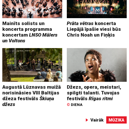
Mainīts solists un
Prāta vētras
koncerta
koncerta programma
Liepājā īpašie viesi būs
koncertam
LNSO Mālers
Chris Noah un Fiņķis
un Voltons
Augustā Lūznavas muižā
Džezs, opera, meistari,
norisināsies VIII Baltijas
spilgti talanti. Tuvojas
džeza festivāls
Škiuņa
festivāls
Rīgas ritmi
džezs
©
DIENA
Vairāk
MŪZIKA