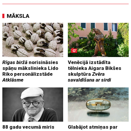
MĀKSLA
Rīgas biržā
norisināsies
Venēcijā izstādīta
spāņu mākslinieka Lido
tēlnieka Aigara Bikšes
Riko personālizstāde
skulptūra
Zvēra
Atklāsme
savaldīšana ar sirdi
88 gadu vecumā miris
Glabājot atmiņas par