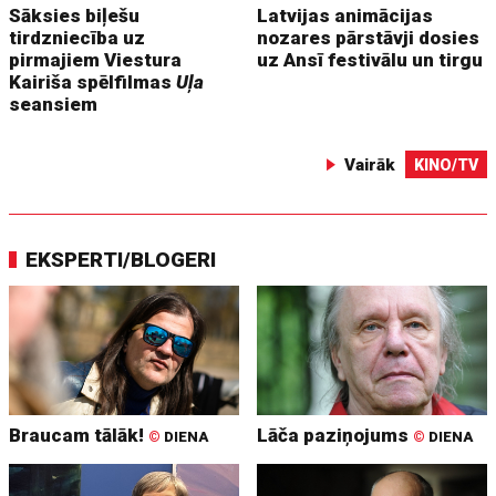
Sāksies biļešu
Latvijas animācijas
tirdzniecība uz
nozares pārstāvji dosies
pirmajiem Viestura
uz Ansī festivālu un tirgu
Kairiša spēlfilmas
Uļa
seansiem
Vairāk
KINO/TV
EKSPERTI/BLOGERI
Braucam tālāk!
Lāča paziņojums
©
DIENA
©
DIENA