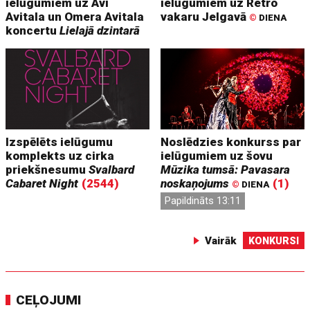
ielūgumiem uz Avi
ielūgumiem uz Retro
Avitala un Omera Avitala
vakaru Jelgavā
©
DIENA
koncertu
Lielajā dzintarā
Izspēlēts ielūgumu
Noslēdzies konkurss par
komplekts uz cirka
ielūgumiem uz šovu
priekšnesumu
Svalbard
Mūzika tumsā: Pavasara
Cabaret Night
(2544)
noskaņojums
(1)
©
DIENA
Papildināts 13:11
Vairāk
KONKURSI
CEĻOJUMI