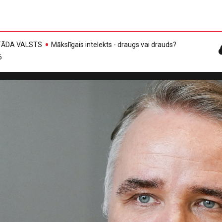
, TĀDA VALSTS
Mākslīgais intelekts - draugs vai drauds?
6