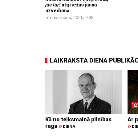
jūs tur!
atgriežas jaunā
uzvedumā
5. novembris, 2025, 9:38
LAIKRAKSTA DIENA PUBLIKĀ
Kā no teiksmainā pilnības
Ar p
raga
©
DIENA
©
DI