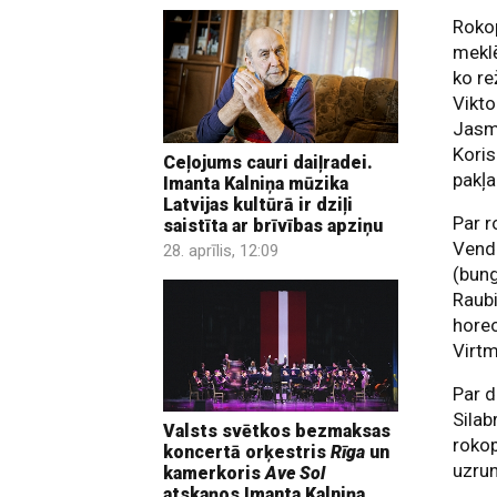
Rokop
meklē
ko re
Vikto
Jasmī
Koris
Ceļojums cauri daiļradei.
pakļa
Imanta Kalniņa mūzika
Latvijas kultūrā ir dziļi
Par 
saistīta ar brīvības apziņu
Vendi
28. aprīlis, 12:09
(bung
Raubi
horeo
Virtm
Par d
Silab
Valsts svētkos bezmaksas
rokop
koncertā orķestris
Rīga
un
uzrun
kamerkoris
Ave Sol
atskaņos Imanta Kalniņa