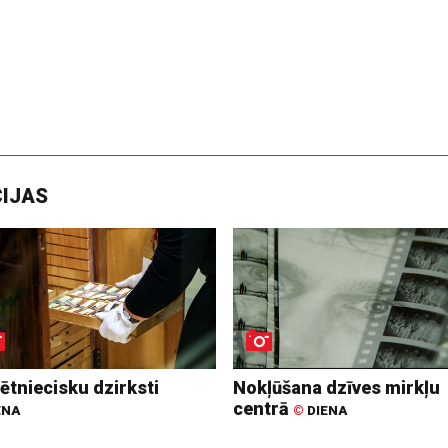
CIJAS
ētniecisku dzirksti
Nokļūšana dzīves mirkļu
centrā
ENA
©
DIENA