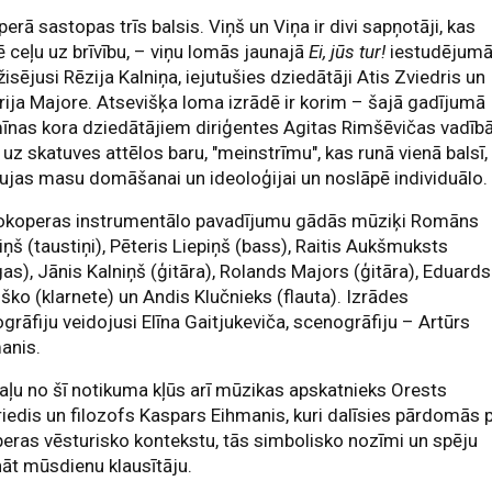
erā sastopas trīs balsis. Viņš un Viņa ir divi sapņotāji, kas
 ceļu uz brīvību, – viņu lomās jaunajā
Ei, jūs tur!
iestudējumā
žisējusi Rēzija Kalniņa, iejutušies dziedātāji Atis Zviedris un
rija Majore. Atsevišķa loma izrādē ir korim – šajā gadījumā
nas kora dziedātājiem diriģentes Agitas Rimšēvičas vadībā
 uz skatuves attēlos baru, "meinstrīmu", kas runā vienā balsī,
ujas masu domāšanai un ideoloģijai un noslāpē individuālo.
rokoperas instrumentālo pavadījumu gādās mūziķi Romāns
ņš (taustiņi), Pēteris Liepiņš (bass), Raitis Aukšmuksts
as), Jānis Kalniņš (ģitāra), Rolands Majors (ģitāra), Eduards
ško (klarnete) un Andis Klučnieks (flauta). Izrādes
grāfiju veidojusi Elīna Gaitjukeviča, scenogrāfiju – Artūrs
anis.
aļu no šī notikuma kļūs arī mūzikas apskatnieks Orests
riedis un filozofs Kaspars Eihmanis, kuri dalīsies pārdomās 
eras vēsturisko kontekstu, tās simbolisko nozīmi un spēju
āt mūsdienu klausītāju.