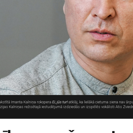
akstītā Imanta Kalniņa rokopera
Ei, jūs tur!
atklāj, ka lielākā cietuma siena nav ār
ijas Kalniņas režisētajā iestudējumā izdziedās un izspēlēs vokālisti Atis Zviedri