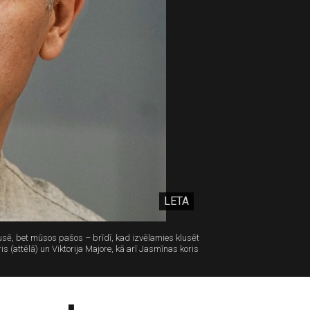
LETA
pusē, bet mūsos pašos – brīdī, kad izvēlamies klusēt
s (attēlā) un Viktorija Majore, kā arī Jasmīnas koris