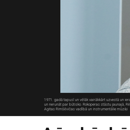
1971. gadā tapusī un vēlāk vairākkārt uzvestā un ier
un nerunāt par būtisko. Rokoperas stāstu jaunajā, Rēz
Agitas Rimšēvičas vadībā un instrumentālie mūziķi