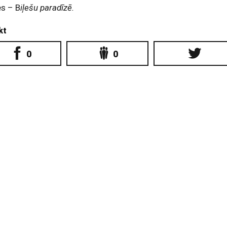
es – B
iļešu paradīzē.
kt
0
0