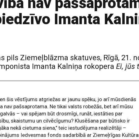
īvība nav pašsaprot
iedzīvo Imanta Kaln
pils Ziemeļblāzma skatuves, Rīgā, 21. no
omponista Imanta Kalniņa rokopera
Ei, jūs 
en šis vēstījums atgriežas ar jaunu spēku, jo arī mūsdienās
ba nav pašsaprotama. Ne tikai valsts robežās, bet arī mūsu
galvās – vai spējam būt drosmīgi, runāt, iestāties par
sību, skaistumu un cilvēcīgumu? Klusēšana par būtisko ir
ka nekā cietuma siena," teic iestudējuma realizētāji –
binājums Iedvesmas fonds sadarbībā ar Ziemeļrīgas Kultūra