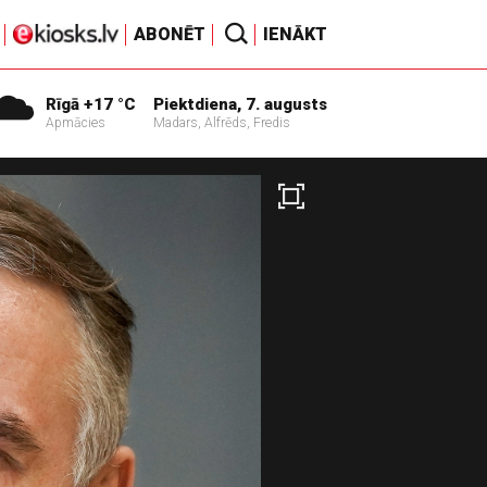
ABONĒT
IENĀKT
Rīgā +17 °C
Piektdiena, 7. augusts
Apmācies
Madars, Alfrēds, Fredis