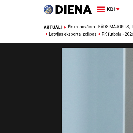
KDi
Ēku renovācija - KĀDS MĀJOKLIS
AKTUĀLI
Latvijas eksporta izcilības
PK futbolā - 202