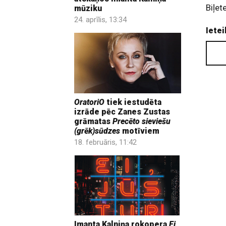
Biļet
mūziku
24. aprīlis, 13:34
Ietei
OratoriO
tiek iestudēta
izrāde pēc Zanes Zustas
grāmatas
Precēto sieviešu
(grēk)sūdzes
motīviem
18. februāris, 11:42
Imanta Kalniņa rokopera
Ei,