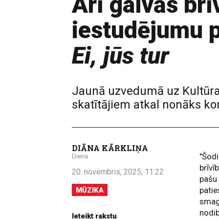
Arī galvās br
iestudējumu p
Ei, jūs tur
Jaunā uzvedumā uz Kultūras 
skatītājiem atkal nonāks k
DIĀNA KĀRKLIŅA
"Šodi
Diena
brīvī
20. novembris, 2025, 11:22
pašu 
patie
MŪZIKA
smagā
nodi
Ieteikt rakstu