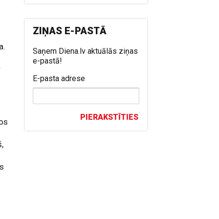
ZIŅAS E-PASTĀ
a.
Saņem Diena.lv aktuālās ziņas
e-pastā!
t
E-pasta adrese
PIERAKSTĪTIES
kos
š,
is