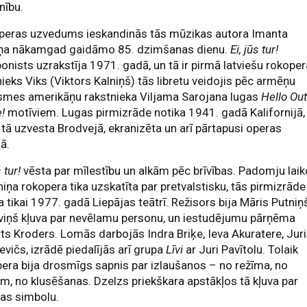
nību.
peras uzvedums ieskandinās tās mūzikas autora Imanta
iņa nākamgad gaidāmo 85. dzimšanas dienu.
Ei, jūs tur!
nists uzrakstīja 1971. gadā, un tā ir pirmā latviešu rokoper
ieks Viks (Viktors Kalniņš) tās libretu veidojis pēc armēņu
lsmes amerikāņu rakstnieka Viljama Sarojana lugas
Hello Ou
!
motīviem. Lugas pirmizrāde notika 1941. gadā Kalifornijā,
 tā uzvesta Brodvejā, ekranizēta un arī pārtapusi operas
jā.
s tur!
vēsta par mīlestību un alkām pēc brīvības. Padomju lai
lniņa rokopera tika uzskatīta par pretvalstisku, tās pirmizrāde
a tikai 1977. gadā Liepājas teātrī. Režisors bija Māris Putniņ
viņš kļuva par nevēlamu personu, un iestudējumu pārņēma
ts Kroders. Lomās darbojās Indra Briķe, Ieva Akuratere, Jur
evičs, izrādē piedalījās arī grupa
Līvi
ar Juri Pavītolu. Tolaik
era bija drosmīgs sapnis par izlaušanos – no režīma, no
m, no klusēšanas. Dzelzs priekškara apstākļos tā kļuva par
bas simbolu.