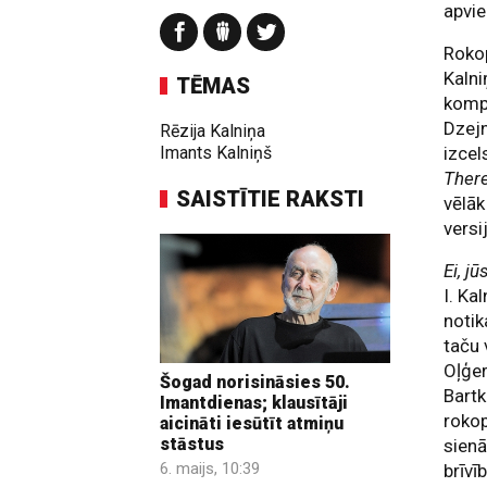
apvie
Roko
Kaln
TĒMAS
kompo
Dzejn
Rēzija Kalniņa
Imants Kalniņš
izce
There
SAISTĪTIE RAKSTI
vēlāk
versi
Ei, jū
I. Ka
notik
taču 
Oļģer
Šogad norisināsies 50.
Bartk
Imantdienas; klausītāji
rokop
aicināti iesūtīt atmiņu
stāstus
sienā
6. maijs, 10:39
brīvī