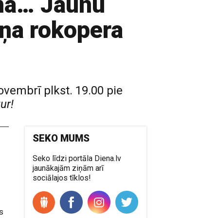
ama… Jaunu
iņa rokopera
vembrī plkst. 19.00 pie
tur!
SEKO MUMS
Seko līdzi portāla Diena.lv
jaunākajām ziņām arī
sociālajos tīklos!
s