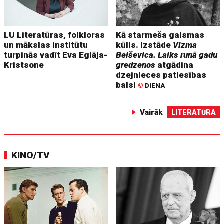
LU Literatūras, folkloras
Kā starmeša gaismas
un mākslas institūtu
kūlis. Izstāde
Vizma
turpinās vadīt Eva Eglāja-
Belševica. Laiks runā gadu
Kristsone
gredzenos
atgādina
dzejnieces patiesības
balsi
©
DIENA
Vairāk
LITERATŪRA
KINO/TV