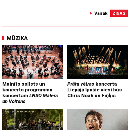
Vairāk
ZIŅAS
MŪZIKA
Mainīts solists un
Prāta vētras
koncerta
koncerta programma
Liepājā īpašie viesi būs
koncertam
LNSO Mālers
Chris Noah un Fiņķis
un Voltons