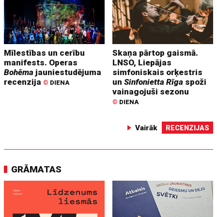
Mīlestības un cerību
Skaņa pārtop gaismā.
manifests. Operas
LNSO, Liepājas
Bohēma
jauniestudējuma
simfoniskais orķestris
recenzija
un
Sinfonietta Rīga
spoži
©
DIENA
vainagojuši sezonu
©
DIENA
Vairāk
RECENZIJAS
GRĀMATAS