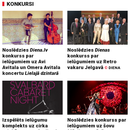
KONKURSI
Noslēdzies
Diena.lv
Noslēdzies
Dienas
konkurss par
konkurss par
ielūgumiem uz Avi
ielūgumiem uz Retro
Avitala un Omera Avitala
vakaru Jelgavā
©
DIENA
koncertu
Lielajā dzintarā
Izspēlēts ielūgumu
Noslēdzies konkurss par
komplekts uz cirka
ielūgumiem uz šovu