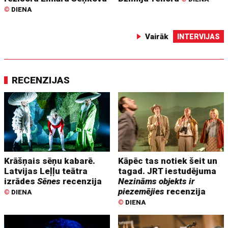
©
DIENA
Vairāk
INTERVIJAS
RECENZIJAS
Krāšņais sēņu kabarē.
Kāpēc tas notiek šeit un
Latvijas Leļļu teātra
tagad. JRT iestudējuma
izrādes
Sēnes
recenzija
Nezināms objekts ir
piezemējies
recenzija
©
DIENA
©
DIENA