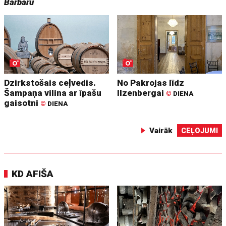
Barbaru
Dzirkstošais ceļvedis.
No Pakrojas līdz
Šampaņa vilina ar īpašu
Ilzenbergai
©
DIENA
gaisotni
©
DIENA
Vairāk
CEĻOJUMI
KD AFIŠA