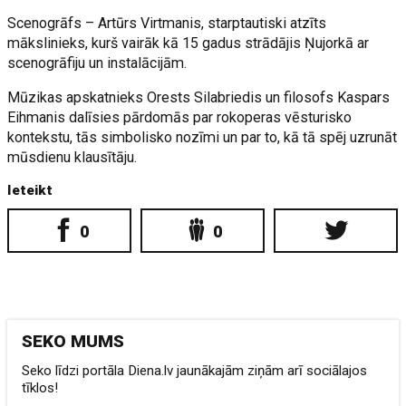
Scenogrāfs – Artūrs Virtmanis, starptautiski atzīts
mākslinieks, kurš vairāk kā 15 gadus strādājis Ņujorkā ar
scenogrāfiju un instalācijām.
Mūzikas apskatnieks Orests Silabriedis un filosofs Kaspars
Eihmanis dalīsies pārdomās par rokoperas vēsturisko
kontekstu, tās simbolisko nozīmi un par to, kā tā spēj uzrunāt
mūsdienu klausītāju.
Ieteikt
0
0
SEKO MUMS
Seko līdzi portāla Diena.lv jaunākajām ziņām arī sociālajos
tīklos!