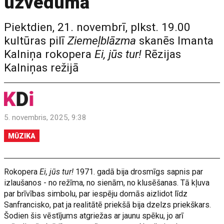
uzvedumā
Piektdien, 21. novembrī, plkst. 19.00
kultūras pilī
Ziemeļblāzma
skanēs Imanta
Kalniņa rokopera
Ei, jūs tur!
Rēzijas
Kalniņas režijā
5. novembris, 2025, 9:38
MŪZIKA
Rokopera
Ei, jūs tur!
1971. gadā bija drosmīgs sapnis par
izlaušanos - no režīma, no sienām, no klusēšanas. Tā kļuva
par brīvības simbolu, par iespēju domās aizlidot līdz
Sanfrancisko, pat ja realitātē priekšā bija dzelzs priekškars.
Šodien šis vēstījums atgriežas ar jaunu spēku, jo arī