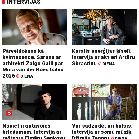
INTERVIJAS
Pārveidošana kā
Karalis enerģijas ķīselī.
kvintesence. Saruna ar
Intervija ar aktieri Artūru
arhitekti Zaigu Gaili par
Skrastiņu
©
DIENA
Mīsa van der Roes balvu
2026
©
DIENA
Nopietni gatavojos
Var sadzirdēt arī balsis.
briedumam. Intervija ar
Intervija ar somu mūziķi
režisoru Elmāru Seņkovu
Džimiju Tenoru
©
DIENA