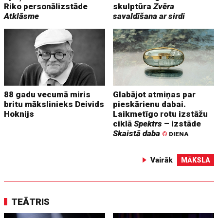
Riko personālizstāde
skulptūra
Zvēra
Atklāsme
savaldīšana ar sirdi
88 gadu vecumā miris
Glabājot atmiņas par
britu mākslinieks Deivids
pieskārienu dabai.
Hoknijs
Laikmetīgo rotu izstāžu
ciklā
Spektrs
– izstāde
Skaistā daba
©
DIENA
Vairāk
MĀKSLA
TEĀTRIS