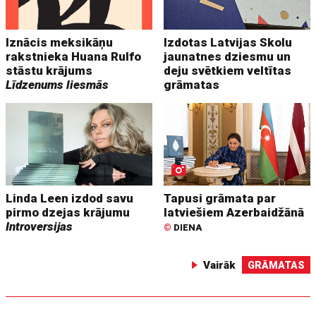
Iznācis meksikāņu
Izdotas Latvijas Skolu
rakstnieka Huana Rulfo
jaunatnes dziesmu un
stāstu krājums
deju svētkiem veltītas
Līdzenums liesmās
grāmatas
Linda Leen izdod savu
Tapusi grāmata par
pirmo dzejas krājumu
latviešiem Azerbaidžānā
Introversijas
©
DIENA
Vairāk
GRĀMATAS