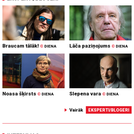
Braucam tālāk!
Lāča paziņojums
©
DIENA
©
DIENA
Noasa šķirsts
Slepena vara
©
DIENA
©
DIENA
Vairāk
EKSPERTI/BLOGERI