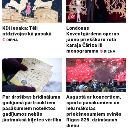
KDi iesaka: Tēli
Londonas
atdzīvojas kā pasakā
Koventgārdena operas
jauno priekškaru rotā
©
DIENA
karaļa Čārlza III
monogramma
©
DIENA
Par drošības brīdinājuma
Augustā ar koncertiem,
gadījumā pārtrauktiem
sporta pasākumiem un
pasākumiem noteiktos
ielu mākslas
gadījumos nebūs
priekšnesumiem svinēs
jāatmaksā biļetes vērtība
Rīgas 825. dzimšanas
dienu