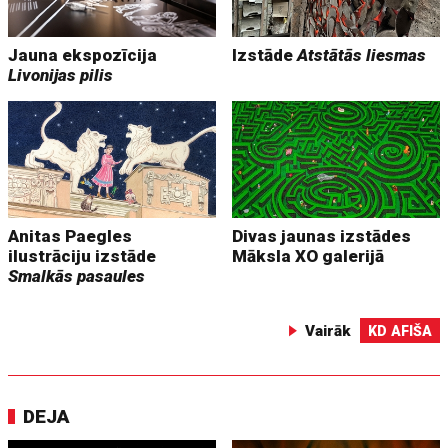
Jauna ekspozīcija
Izstāde
Atstātās liesmas
Livonijas pilis
Anitas Paegles
Divas jaunas izstādes
ilustrāciju izstāde
Māksla XO galerijā
Smalkās pasaules
Vairāk
KD AFIŠA
DEJA