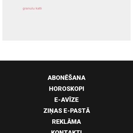
granulu katli
siltumsūknis
ABONĒŠANA
HOROSKOPI
E-AVĪZE
ZIŅAS E-PASTĀ
REKLĀMA
KONTAKTI