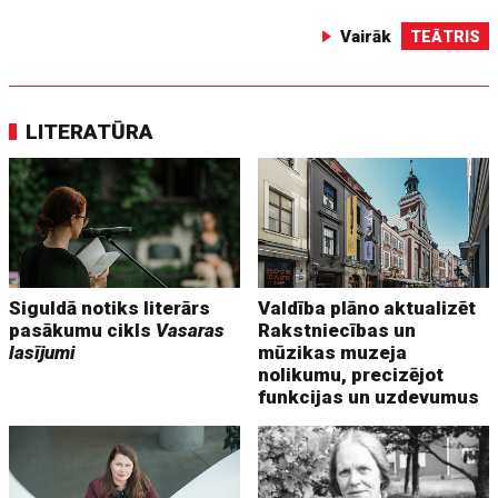
Vairāk
TEĀTRIS
LITERATŪRA
Siguldā notiks literārs
Valdība plāno aktualizēt
pasākumu cikls
Vasaras
Rakstniecības un
lasījumi
mūzikas muzeja
nolikumu, precizējot
funkcijas un uzdevumus