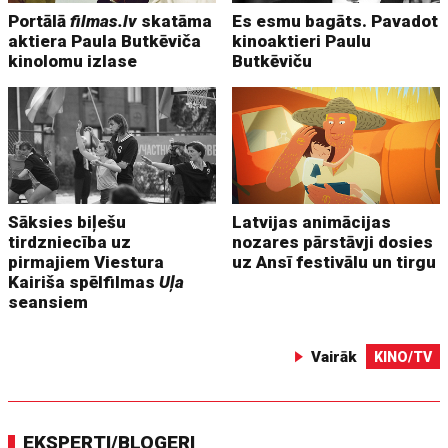
Portālā
filmas.lv
skatāma
Es esmu bagāts. Pavadot
aktiera Paula Butkēviča
kinoaktieri Paulu
kinolomu izlase
Butkēviču
Sāksies biļešu
Latvijas animācijas
tirdzniecība uz
nozares pārstāvji dosies
pirmajiem Viestura
uz Ansī festivālu un tirgu
Kairiša spēlfilmas
Uļa
seansiem
Vairāk
KINO/TV
EKSPERTI/BLOGERI