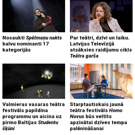
Nosaukti
Spēlmaņu nakts
Par teātri, dzīvi un laiku.
balvu nominanti 17
Latvijas Televīzijā
kategorijās
atsāksies raidījumu cikls
Teātra garša
Valmieras vasaras teātra
Starptautiskais jaunā
festivāls papildina
teātra festivāls
Homo
programmu un aicina uz
Novus
būs veltīts
pirmo Baltijas
Studentu
apzinātai dzīves tempa
šķūni
palēnināšanai