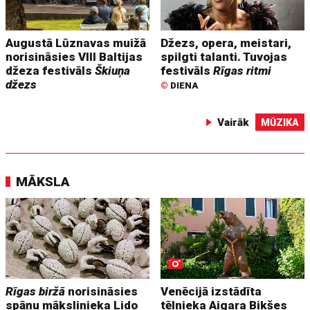
Augustā Lūznavas muižā
Džezs, opera, meistari,
norisināsies VIII Baltijas
spilgti talanti. Tuvojas
džeza festivāls
Škiuņa
festivāls
Rīgas ritmi
džezs
©
DIENA
Vairāk
MŪZIKA
MĀKSLA
Rīgas biržā
norisināsies
Venēcijā izstādīta
spāņu mākslinieka Lido
tēlnieka Aigara Bikšes