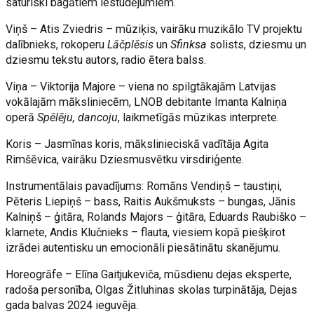
saturiski bagātiem iestudējumiem.
Viņš – Atis Zviedris – mūziķis, vairāku muzikālo TV projektu
dalībnieks, rokoperu
Lāčplēsis
un
Sfinksa
solists, dziesmu un
dziesmu tekstu autors, radio ētera balss.
Viņa – Viktorija Majore – viena no spilgtākajām Latvijas
vokālajām māksliniecēm, LNOB debitante Imanta Kalniņa
operā
Spēlēju, dancoju
, laikmetīgās mūzikas interprete.
Koris – Jasmīnas koris, mākslinieciskā vadītāja Agita
Rimšēvica, vairāku Dziesmusvētku virsdiriģente.
Instrumentālais pavadījums: Romāns Vendiņš – taustiņi,
Pēteris Liepiņš – bass, Raitis Aukšmuksts – bungas, Jānis
Kalniņš – ģitāra, Rolands Majors – ģitāra, Eduards Raubiško –
klarnete, Andis Klučnieks – flauta, viesiem kopā piešķirot
izrādei autentisku un emocionāli piesātinātu skanējumu.
Horeogrāfe – Elīna Gaitjukeviča, mūsdienu dejas eksperte,
radoša personība, Olgas Žitluhinas skolas turpinātāja, Dejas
gada balvas 2024 ieguvēja.