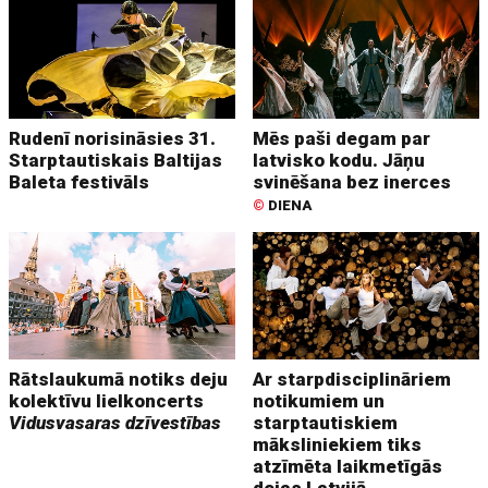
Rudenī norisināsies 31.
Mēs paši degam par
Starptautiskais Baltijas
latvisko kodu. Jāņu
Baleta festivāls
svinēšana bez inerces
©
DIENA
Rātslaukumā notiks deju
Ar starpdisciplināriem
kolektīvu lielkoncerts
notikumiem un
Vidusvasaras dzīvestības
starptautiskiem
māksliniekiem tiks
atzīmēta laikmetīgās