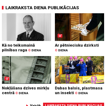
LAIKRAKSTA DIENA PUBLIKĀCIJAS
Kā no teiksmainā
Ar pētniecisku dzirksti
pilnības raga
©
DIENA
©
DIENA
Nokļūšana dzīves mirkļu
Dabas balsis, plastmasa
centrā
un insekti
©
DIENA
©
DIENA
Vairāk
LAIKRAKSTA DIENA PUBLIKĀCIJAS