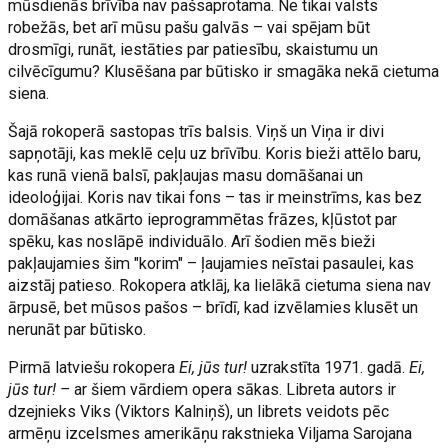
mūsdienās brīvība nav pašsaprotama. Ne tikai valsts
robežās, bet arī mūsu pašu galvās – vai spējam būt
drosmīgi, runāt, iestāties par patiesību, skaistumu un
cilvēcīgumu? Klusēšana par būtisko ir smagāka nekā cietuma
siena.
Šajā rokoperā sastopas trīs balsis. Viņš un Viņa ir divi
sapņotāji, kas meklē ceļu uz brīvību. Koris bieži attēlo baru,
kas runā vienā balsī, pakļaujas masu domāšanai un
ideoloģijai. Koris nav tikai fons – tas ir meinstrīms, kas bez
domāšanas atkārto ieprogrammētas frāzes, kļūstot par
spēku, kas noslāpē individuālo. Arī šodien mēs bieži
pakļaujamies šim "korim" – ļaujamies neīstai pasaulei, kas
aizstāj patieso. Rokopera atklāj, ka lielākā cietuma siena nav
ārpusē, bet mūsos pašos – brīdī, kad izvēlamies klusēt un
nerunāt par būtisko.
Pirmā latviešu rokopera
Ei, jūs tur!
uzrakstīta 1971. gadā.
Ei,
jūs tur! –
ar šiem vārdiem opera sākas. Libreta autors ir
dzejnieks Viks (Viktors Kalniņš), un librets veidots pēc
armēņu izcelsmes amerikāņu rakstnieka Viljama Sarojana