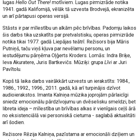
lugas
Hello Out There!
motīviem. Lugas pirmizrāde notika
1941. gadā Kalifornijā, vēlāk tā uzvesta Brodvejā, ekranizēta
un arī pārtapusi operas versijā.
Stāsts ir par mīlestību un alkām pēc brīvības. Padomju laikos
šis darbs tika uzskatīts par pretvalstisku, operas pirmizrāde
notika tikai 1977. gadā Liepājas teātrī. Režisors bija Māris
Putniņš, taču viņš kļuva par nevēlamu personu, un
iestudējumu pārņēma Oļģerts Kroders. Lomās: Indra Briķe,
Ieva Akuratere, Juris Bartkevičs. Mūziķi: grupa
Līvi
ar Juri
Pavītolu.
Kopš tā laika darbs vairākkārt uzvests un ierakstīts: 1984.,
1986., 1992., 1996., 2011. gadā, kā arī turpinājis dzīvot
audioierakstos. Imanta Kalniņa mūzika joprojām pārlaicīgi
sniedz emocionālu pārdzīvojumu un dvēselisku smeldzi, bet
libreta ideja – mīlestība un brīvības alkas ir vienīgais ceļš ārā
no eksistenciālā vai personiskā cietuma - saglabā aktualitāti
arī šodien.
Režisore Rēzija Kalniņa, pazīstama ar emocionāli dziļiem un