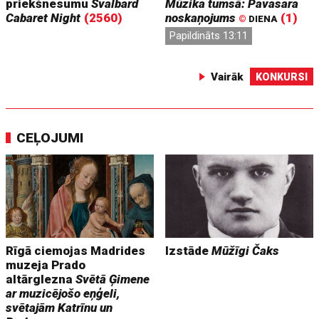
priekšnesumu
Svalbard
Mūzika tumsā: Pavasara
Cabaret Night
(2560)
noskaņojums
(1)
©
DIENA
Papildināts 13:11
Vairāk
KONKURSI
CEĻOJUMI
Rīgā ciemojas Madrides
Izstāde
Mūžīgi Čaks
muzeja Prado
altārglezna
Svētā Ģimene
ar muzicējošo eņģeli,
svētajām Katrīnu un