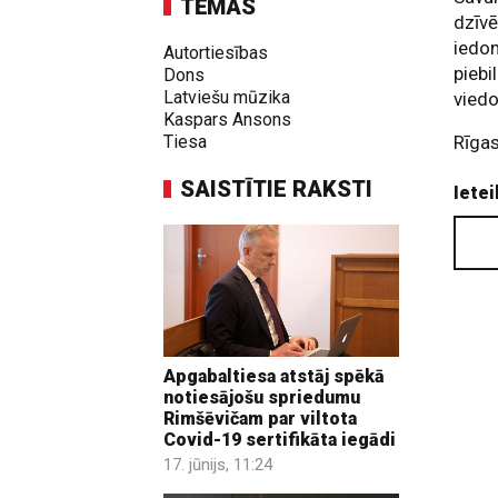
TĒMAS
dzīvē
iedom
Autortiesības
piebi
Dons
Latviešu mūzika
viedo
Kaspars Ansons
Tiesa
Rīgas
SAISTĪTIE RAKSTI
Ietei
Apgabaltiesa atstāj spēkā
notiesājošu spriedumu
Rimšēvičam par viltota
Covid-19 sertifikāta iegādi
17. jūnijs, 11:24