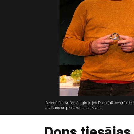
Dziedātājs Artūrs Šingirejs jeb Dons (att. centrā) 
atzīšanu un pienākuma uzlikšanu.
Dons tiesājas