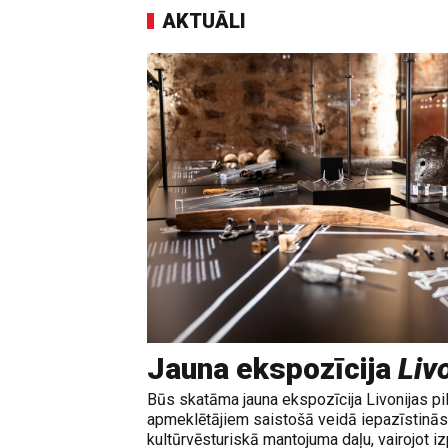
AKTUĀLI
Jauna ekspozīcija
Livo
Būs skatāma jauna ekspozīcija Livonijas pi
apmeklētājiem saistošā veidā iepazīstinās 
kultūrvēsturiskā mantojuma daļu, vairojot izp