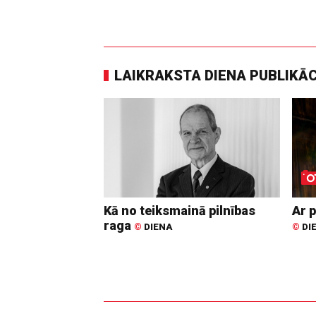
LAIKRAKSTA DIENA PUBLIKĀ
Kā no teiksmainā pilnības
Ar p
raga
©
DIENA
©
DI