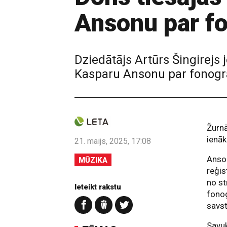
Ansonu par f
Dziedātājs Artūrs Šingirejs
Kasparu Ansonu par fonogr
Žurnā
ienāk
21. maijs, 2025, 17:08
Anson
MŪZIKA
reģis
no s
Ieteikt rakstu
fono
savst
Savuk