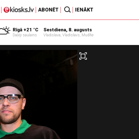
ABONĒT
IENĀKT
Rīgā +21 °C
Sestdiena, 8. augusts
Daļēji saulains
Vladislava, Vladislavs, Mudīte