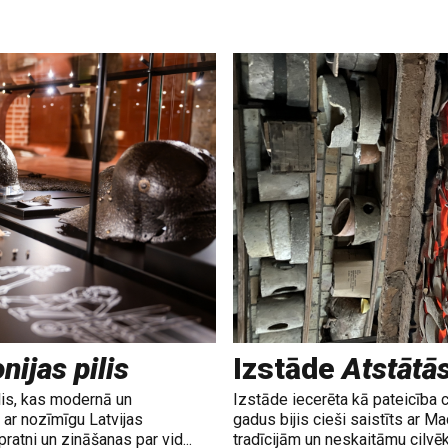
nijas pilis
Izstāde
Atstātā
lis, kas modernā un
Izstāde iecerēta kā pateicība 
ar nozīmīgu Latvijas
gadus bijis cieši saistīts ar M
ratni un zināšanas par vid...
tradīcijām un neskaitāmu cilvē