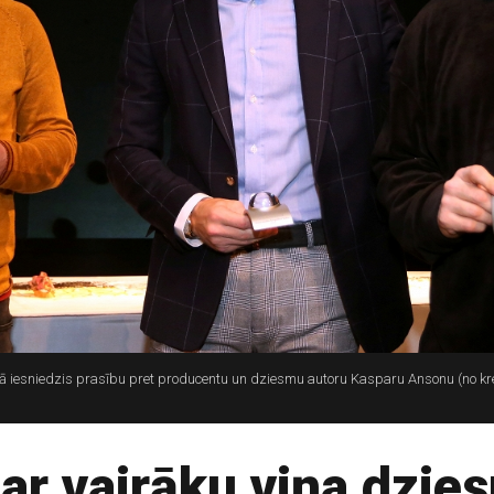
tiesā iesniedzis prasību pret producentu un dziesmu autoru Kasparu Ansonu (no 
 ar vairāku viņa dzie