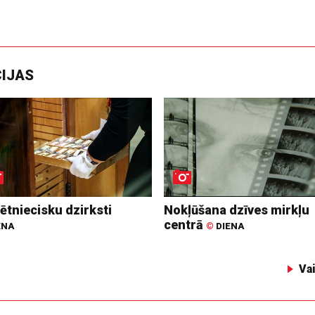
CIJAS
ētniecisku dzirksti
Nokļūšana dzīves mirkļu
centrā
ENA
©
DIENA
Va