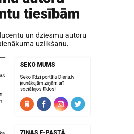
ntu tiesībām
roducentu un dziesmu autoru
pienākuma uzlikšanu.
SEKO MUMS
nas
Seko līdzi portāla Diena.lv
jaunākajām ziņām arī
sociālajos tīklos!
un
im
t
ZIŅAS E-PASTĀ
 ka