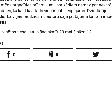
 mēdz atgadīties arī notikumi, par kādiem nemaz pat nevarēj
āties, ka kaut kas tāds vispār būtu iespējams. Dziedātājs
ldis, ka viņam ar dziesmu autoru šajā jautājumā katram ir sa
klis.
 pilsētas tiesa lietu plāno skatīt 23.maijā plkst.12.
kt
0
0