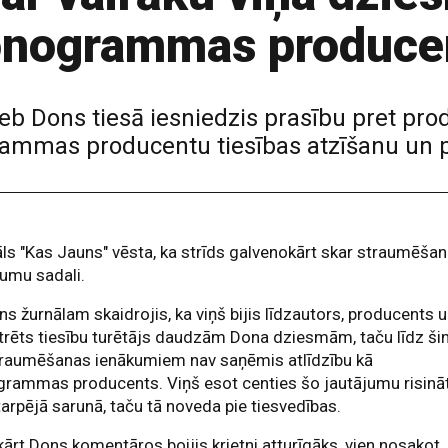
onogrammas produce
 jeb Dons tiesā iesniedzis prasību pret p
ammas producentu tiesības atzīšanu un 
ls "Kas Jauns" vēsta, ka strīds galvenokārt skar straumēša
umu sadali.
s žurnālam skaidrojis, ka viņš bijis līdzautors, producents 
trēts tiesību turētājs daudzām Dona dziesmām, taču līdz š
traumēšanas ienākumiem nav saņēmis atlīdzību kā
grammas producents. Viņš esot centies šo jautājumu risinā
arpējā sarunā, taču tā noveda pie tiesvedības.
ārt Dons komentāros boijis krietni atturīgāks, vien nosakot,