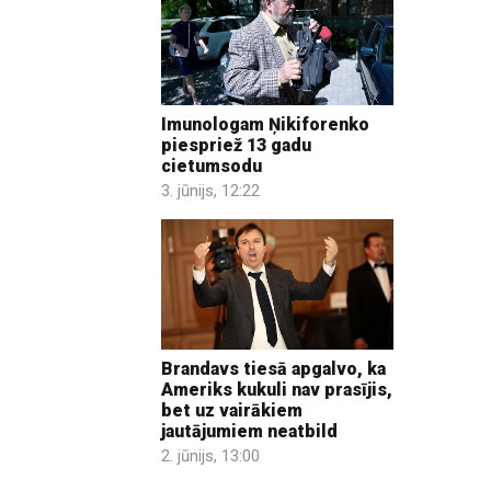
Imunologam Ņikiforenko
piespriež 13 gadu
cietumsodu
3. jūnijs, 12:22
Brandavs tiesā apgalvo, ka
Ameriks kukuli nav prasījis,
bet uz vairākiem
jautājumiem neatbild
2. jūnijs, 13:00