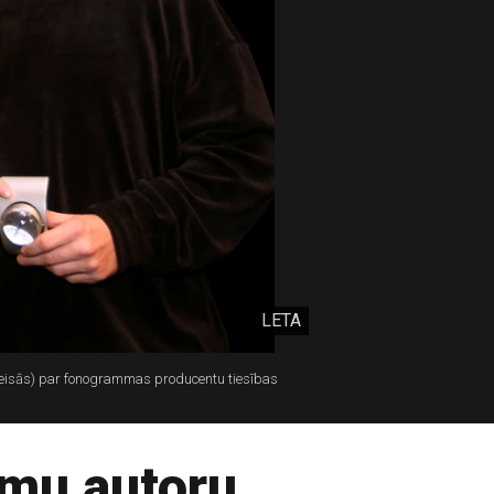
LETA
kreisās) par fonogrammas producentu tiesības
smu autoru