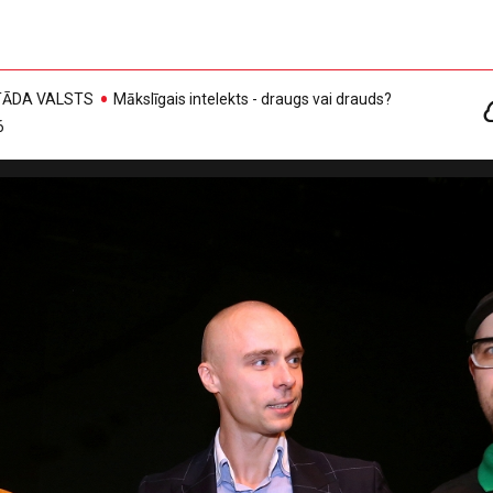
, TĀDA VALSTS
Mākslīgais intelekts - draugs vai drauds?
6