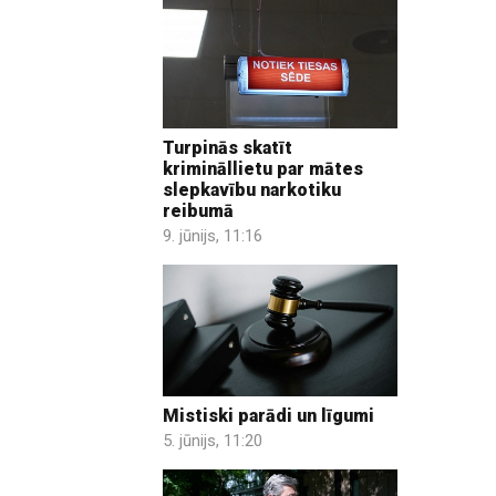
Turpinās skatīt
krimināllietu par mātes
slepkavību narkotiku
reibumā
9. jūnijs, 11:16
Mistiski parādi un līgumi
5. jūnijs, 11:20