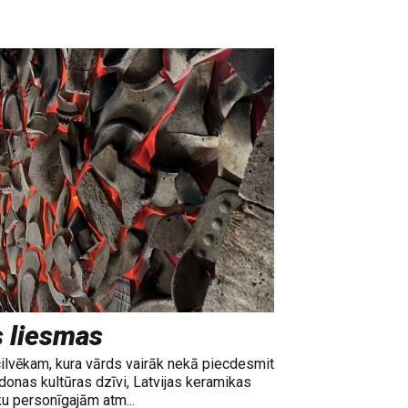
s liesmas
cilvēkam, kura vārds vairāk nekā piecdesmit
adonas kultūras dzīvi, Latvijas keramikas
ku personīgajām atm...