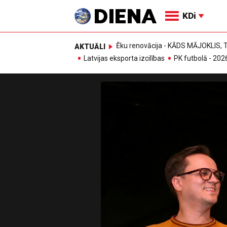
KDi
Ēku renovācija - KĀDS MĀJOKLIS
AKTUĀLI
Latvijas eksporta izcilības
PK futbolā - 202