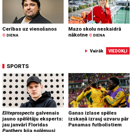
Cerības uz vienošanos
Mazo skolu neskaidrā
nākotne
©
DIENA
©
DIENA
Vairāk
VIEDOKĻI
SPORTS
Eliteprospects
galvenais
Ganas izlase spēles
jauno spēlētāju eksperts:
izskaņā izrauj uzvaru pār
jau janvārī Floridas
Panamas futbolistiem
Panthers
bija nolēmusi