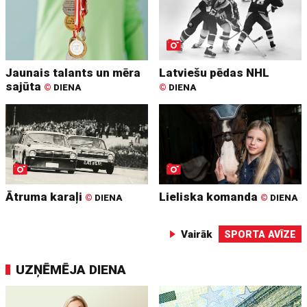
Jaunais talants un mēra
Latviešu pēdas NHL
sajūta
©
DIENA
©
DIENA
Ātruma karaļi
Lieliska komanda
©
DIENA
©
DIENA
Vairāk
SPORTA AVĪZE
UZŅĒMĒJA DIENA