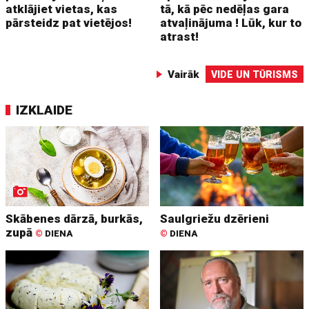
atklājiet vietas, kas
tā, kā pēc nedēļas gara
pārsteidz pat vietējos!
atvaļinājuma ! Lūk, kur to
atrast!
Vairāk
VIDE UN TŪRISMS
IZKLAIDE
Skābenes dārzā, burkās,
Saulgriežu dzērieni
zupā
©
DIENA
©
DIENA