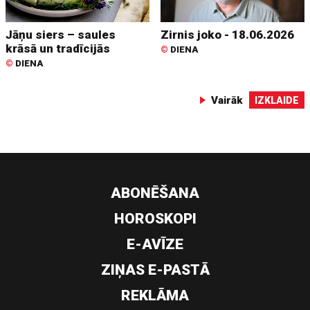
Jāņu siers – saules
Zirnis joko - 18.06.2026
krāsā un tradīcijās
©
DIENA
©
DIENA
Vairāk
IZKLAIDE
ABONĒŠANA
HOROSKOPI
E-AVĪZE
ZIŅAS E-PASTĀ
REKLĀMA