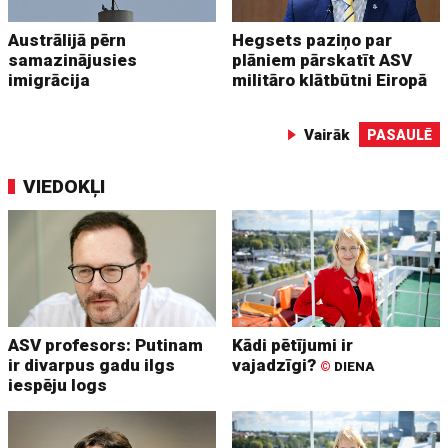
Austrālijā pērn
Hegsets paziņo par
samazinājusies
plāniem pārskatīt ASV
imigrācija
militāro klātbūtni Eiropā
Vairāk
PASAULĒ
VIEDOKĻI
ASV profesors: Putinam
Kādi pētījumi ir
ir divarpus gadu ilgs
vajadzīgi?
©
DIENA
iespēju logs