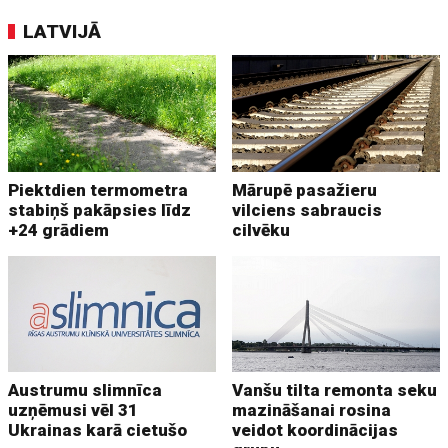
LATVIJĀ
Piektdien termometra
Mārupē pasažieru
stabiņš pakāpsies līdz
vilciens sabraucis
+24 grādiem
cilvēku
Austrumu slimnīca
Vanšu tilta remonta seku
uzņēmusi vēl 31
mazināšanai rosina
Ukrainas karā cietušo
veidot koordinācijas