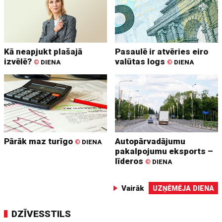
Kā neapjukt plašajā
Pasaulē ir atvēries eiro
izvēlē?
valūtas logs
©
DIENA
©
DIENA
Pārāk maz turīgo
Autopārvadājumu
©
DIENA
pakalpojumu eksports –
līderos
©
DIENA
Vairāk
UZŅĒMĒJA DIENA
DZĪVESSTILS