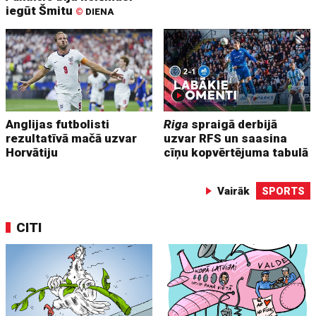
iegūt Šmitu
©
DIENA
Anglijas futbolisti
Riga
spraigā derbijā
rezultatīvā mačā uzvar
uzvar RFS un saasina
Horvātiju
cīņu kopvērtējuma tabulā
Vairāk
SPORTS
CITI