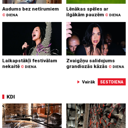
Audums bez netīrumiem
Lēnākas spēles ar
ilgākām pauzēm
©
DIENA
©
DIENA
Laikapstākļi festivālam
Zvaigžņu salidojums
nekaitē
grandiozās kāzās
©
DIENA
©
DIENA
Vairāk
SESTDIENA
KDI