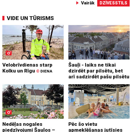
Vairāk
DZĪVESSTILS
VIDE UN TŪRISMS
Velobrīvdienas starp
Šauļi - laiks ne tikai
Kolku un Rīgu
dzirdēt par pilsētu, bet
©
DIENA
arī sadzirdēt pašu pilsētu
Nedēļas nogales
Pēc šo vietu
piedzīvojumi Šauļos –
apmeklēšanas jutīsies