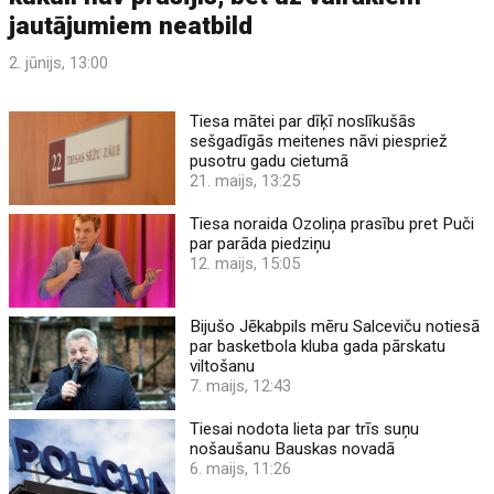
jautājumiem neatbild
2. jūnijs, 13:00
Tiesa mātei par dīķī noslīkušās
sešgadīgās meitenes nāvi piespriež
pusotru gadu cietumā
21. maijs, 13:25
Tiesa noraida Ozoliņa prasību pret Puči
par parāda piedziņu
12. maijs, 15:05
Bijušo Jēkabpils mēru Salceviču notiesā
par basketbola kluba gada pārskatu
viltošanu
7. maijs, 12:43
Tiesai nodota lieta par trīs suņu
nošaušanu Bauskas novadā
6. maijs, 11:26