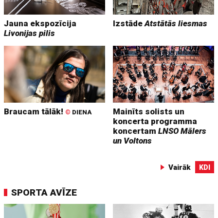
Jauna ekspozīcija
Izstāde
Atstātās liesmas
Livonijas pilis
Braucam tālāk!
Mainīts solists un
©
DIENA
koncerta programma
koncertam
LNSO Mālers
un Voltons
Vairāk
KDI
SPORTA AVĪZE