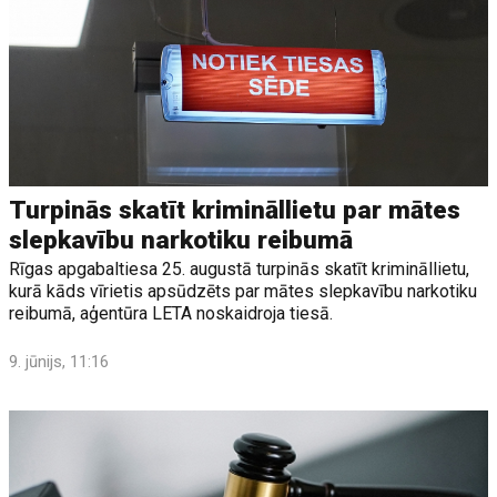
Turpinās skatīt krimināllietu par mātes
slepkavību narkotiku reibumā
Rīgas apgabaltiesa 25. augustā turpinās skatīt krimināllietu,
kurā kāds vīrietis apsūdzēts par mātes slepkavību narkotiku
reibumā, aģentūra LETA noskaidroja tiesā.
9. jūnijs, 11:16