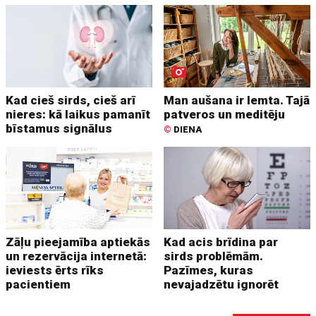
Kad cieš sirds, cieš arī
Man aušana ir lemta. Tajā
nieres: kā laikus pamanīt
patveros un meditēju
bīstamus signālus
©
DIENA
Zāļu pieejamība aptiekās
Kad acis brīdina par
un rezervācija internetā:
sirds problēmām.
ieviests ērts rīks
Pazīmes, kuras
pacientiem
nevajadzētu ignorēt