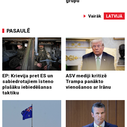
grupu
Vairāk
LATVIJĀ
PASAULĒ
EP: Krievija pret ES un
ASV mediji kritizē
sabiedrotajiem īsteno
Trampa panākto
plašāku iebiedēšanas
vienošanos ar Irānu
taktiku