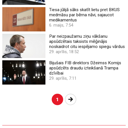
Tiesa jūlijā sāks skatīt lietu pret BKUS
medmāsu par bērna nāvi, sajaucot
medikamentus
6. maijs, 7:54
Par neizpaužamu ziņu vākšanu
apsūdzētais taksists mēģinājis
noskaidrot citu iespējamo spiegu vārdus
29. aprīlis, 18:52
Bijušais FIB direktors Džeimss Komijs
apsūdzēts draudu izteikšanā Trampa
dzīvībai
29. aprīlis, 7:11
Nākošā
1