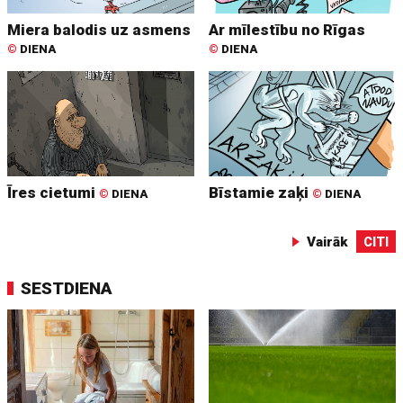
Miera balodis uz asmens
Ar mīlestību no Rīgas
©
DIENA
©
DIENA
Īres cietumi
Bīstamie zaķi
©
DIENA
©
DIENA
Vairāk
CITI
SESTDIENA