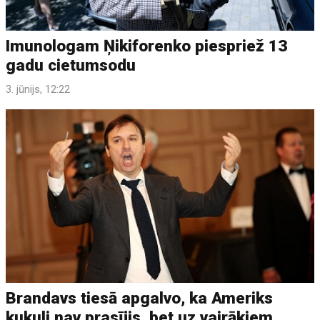
Imunologam Ņikiforenko piespriež 13
gadu cietumsodu
3. jūnijs, 12:22
Brandavs tiesā apgalvo, ka Ameriks
kukuli nav prasījis, bet uz vairākiem