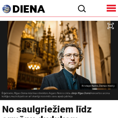
Kristaps Kalns, Dienas mediji
Ērģelnieks, Rīgas Doma mūzikas direktors Aigars Reinis cikla
Jūnijs Rīgas Domā
koncertos aicina
kolēģus, muzicē pats un arī skanīgi nosvinēs savu apaļo jubileju
No saulgriežiem līdz