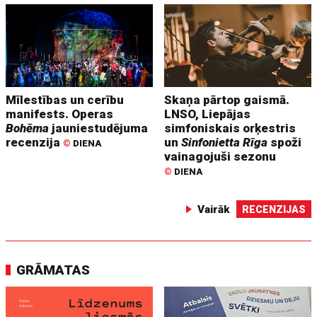
Mīlestības un cerību
Skaņa pārtop gaismā.
manifests. Operas
LNSO, Liepājas
Bohēma
jauniestudējuma
simfoniskais orķestris
recenzija
un
Sinfonietta Rīga
spoži
©
DIENA
vainagojuši sezonu
©
DIENA
Vairāk
RECENZIJAS
GRĀMATAS