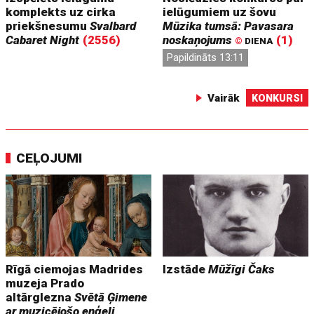
komplekts uz cirka
ielūgumiem uz šovu
priekšnesumu
Svalbard
Mūzika tumsā: Pavasara
Cabaret Night
(2556)
noskaņojums
(1)
©
DIENA
Papildināts 13:11
Vairāk
KONKURSI
CEĻOJUMI
Rīgā ciemojas Madrides
Izstāde
Mūžīgi Čaks
muzeja Prado
altārglezna
Svētā Ģimene
ar muzicējošo eņģeli,