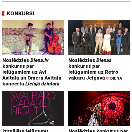
KONKURSI
Noslēdzies
Diena.lv
Noslēdzies
Dienas
konkurss par
konkurss par
ielūgumiem uz Avi
ielūgumiem uz Retro
Avitala un Omera Avitala
vakaru Jelgavā
©
DIENA
koncertu
Lielajā dzintarā
Izspēlēts ielūgumu
Noslēdzies konkurss par