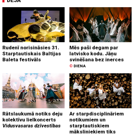
DEJA
Rudenī norisināsies 31.
Mēs paši degam par
Starptautiskais Baltijas
latvisko kodu. Jāņu
Baleta festivāls
svinēšana bez inerces
©
DIENA
Rātslaukumā notiks deju
Ar starpdisciplināriem
kolektīvu lielkoncerts
notikumiem un
Vidusvasaras dzīvestības
starptautiskiem
māksliniekiem tiks