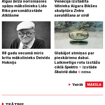
Rīgas biržā
norisināsies
Venēcijā izstādīta
spāņu mākslinieka Lido
tēlnieka Aigara Bikšes
Riko personālizstāde
skulptūra
Zvēra
Atklāsme
savaldīšana ar sirdi
88 gadu vecumā miris
Glabājot atmiņas par
britu mākslinieks Deivids
pieskārienu dabai.
Hoknijs
Laikmetīgo rotu izstāžu
ciklā
Spektrs
– izstāde
Skaistā daba
©
DIENA
Vairāk
MĀKSLA
TEĀTRIS