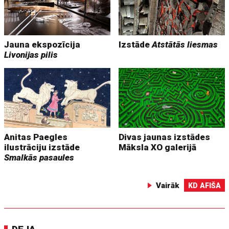
Jauna ekspozīcija
Izstāde
Atstātās liesmas
Livonijas pilis
Anitas Paegles
Divas jaunas izstādes
ilustrāciju izstāde
Māksla XO galerijā
Smalkās pasaules
Vairāk
KD AFIŠA