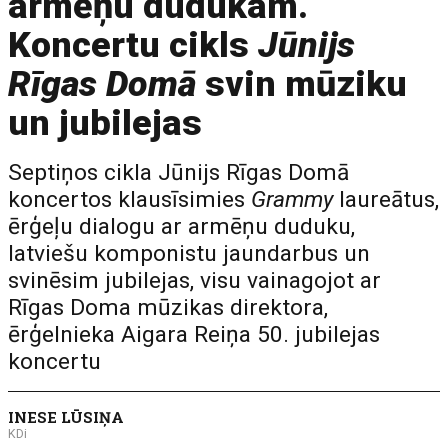
armēņu dudukam.
Koncertu cikls
Jūnijs
Rīgas Domā
svin mūziku
un jubilejas
Septiņos cikla Jūnijs Rīgas Domā
koncertos klausīsimies
Grammy
laureātus,
ērģeļu dialogu ar armēņu duduku,
latviešu komponistu jaundarbus un
svinēsim jubilejas, visu vainagojot ar
Rīgas Doma mūzikas direktora,
ērģelnieka Aigara Reiņa 50. jubilejas
koncertu
INESE LŪSIŅA
KDi