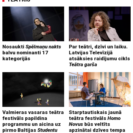
Nosaukti
Spēlmaņu nakts
Par teātri, dzīvi un laiku.
balvu nominanti 17
Latvijas Televīzijā
kategorijās
atsāksies raidījumu cikls
Teātra garša
Valmieras vasaras teātra
Starptautiskais jaunā
festivāls papildina
teātra festivāls
Homo
programmu un aicina uz
Novus
būs veltīts
pirmo Baltijas
Studentu
apzinātai dzīves tempa