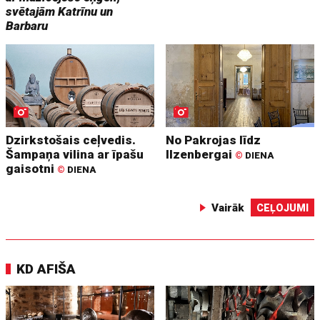
svētajām Katrīnu un
Barbaru
Dzirkstošais ceļvedis.
No Pakrojas līdz
Šampaņa vilina ar īpašu
Ilzenbergai
©
DIENA
gaisotni
©
DIENA
Vairāk
CEĻOJUMI
KD AFIŠA