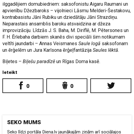
ilggadējiem domubiedriem: saksofonistu Aigaru Raumani un
apvienību Džezbaroks – vijolnieci Lāsmu Melderi-Šestakovu,
kontrabasistu Jāni Rubiku un dziedātāju Jāni Strazdiņu.
Neparastais ansamblis baroku atsvaidzina ar džeza
improvizāciju. Līdzās J. S. Baha, M. Diriflē, M. Pētersones un
F. H. Ērlebaha darbiem skanēs divi speciāli šim notikumam
veltīti jaundarbi – Annas Veismanes
Saule logā
saksofonam
un ērģelēm un Jura Karlsona ērģeļfantāzija
Saules lēktā.
Biļetes –
Biļešu paradīzē
un Rīgas Doma kasē.
Ieteikt
0
0
SEKO MUMS
Seko līdzi portāla Diena.lv jaunākajām ziņām arī sociālajos