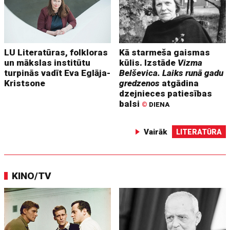
LU Literatūras, folkloras
Kā starmeša gaismas
un mākslas institūtu
kūlis. Izstāde
Vizma
turpinās vadīt Eva Eglāja-
Belševica. Laiks runā gadu
Kristsone
gredzenos
atgādina
dzejnieces patiesības
balsi
©
DIENA
Vairāk
LITERATŪRA
KINO/TV