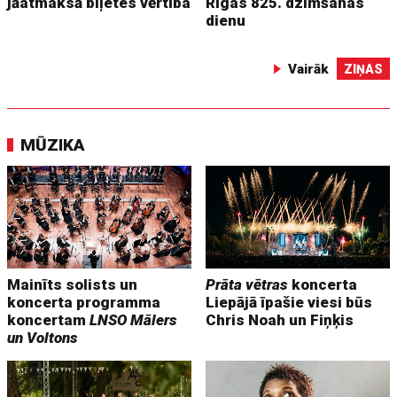
jāatmaksā biļetes vērtība
Rīgas 825. dzimšanas
dienu
Vairāk
ZIŅAS
MŪZIKA
Mainīts solists un
Prāta vētras
koncerta
koncerta programma
Liepājā īpašie viesi būs
koncertam
LNSO Mālers
Chris Noah un Fiņķis
un Voltons