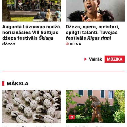
Augustā Lūznavas muižā
Džezs, opera, meistari,
norisināsies VIII Baltijas
spilgti talanti. Tuvojas
džeza festivāls
Škiuņa
festivāls
Rīgas ritmi
džezs
©
DIENA
Vairāk
MŪZIKA
MĀKSLA