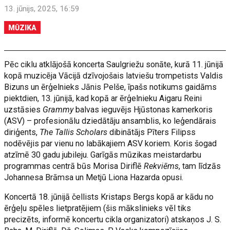
13. jūnijs, 2025, 16:59
MŪZIKA
Pēc ciklu atklājošā koncerta Saulgriežu sonāte, kurā 11. jūnijā
kopā muzicēja Vācijā dzīvojošais latviešu trompetists Valdis
Bizuns un ērģelnieks Jānis Pelše, īpašs notikums gaidāms
piektdien, 13. jūnijā, kad kopā ar ērģelnieku Aigaru Reini
uzstāsies
Grammy
balvas ieguvējs Hjūstonas kamerkoris
(ASV) – profesionālu dziedātāju ansamblis, ko leģendārais
diriģents,
The Tallis Scholars
dibinātājs Pīters Filipss
nodēvējis par vienu no labākajiem ASV koriem. Koris šogad
atzīmē 30 gadu jubileju. Garīgās mūzikas meistardarbu
programmas centrā būs Morisa Diriflē
Rekviēms
, tam līdzās
Johannesa Brāmsa un Metjū Liona Hazarda opusi.
Koncertā 18. jūnijā čellists Kristaps Bergs kopā ar kādu no
ērģeļu spēles lietpratējiem (šis mākslinieks vēl tiks
precizēts, informē koncertu cikla organizatori) atskaņos J. S.