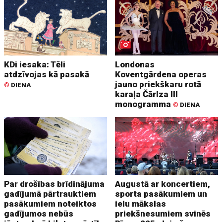
KDi iesaka: Tēli
Londonas
atdzīvojas kā pasakā
Koventgārdena operas
jauno priekškaru rotā
©
DIENA
karaļa Čārlza III
monogramma
©
DIENA
Par drošības brīdinājuma
Augustā ar koncertiem,
gadījumā pārtrauktiem
sporta pasākumiem un
pasākumiem noteiktos
ielu mākslas
gadījumos nebūs
priekšnesumiem svinēs