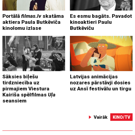
Portālā
filmas.lv
skatāma
Es esmu bagāts. Pavadot
aktiera Paula Butkēviča
kinoaktieri Paulu
kinolomu izlase
Butkēviču
Sāksies biļešu
Latvijas animācijas
tirdzniecība uz
nozares pārstāvji dosies
pirmajiem Viestura
uz Ansī festivālu un tirgu
Kairiša spēlfilmas
Uļa
seansiem
Vairāk
KINO/TV