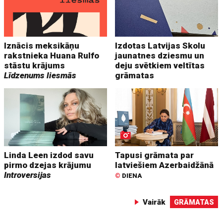
Iznācis meksikāņu
Izdotas Latvijas Skolu
rakstnieka Huana Rulfo
jaunatnes dziesmu un
stāstu krājums
deju svētkiem veltītas
Līdzenums liesmās
grāmatas
Linda Leen izdod savu
Tapusi grāmata par
pirmo dzejas krājumu
latviešiem Azerbaidžānā
Introversijas
©
DIENA
Vairāk
GRĀMATAS