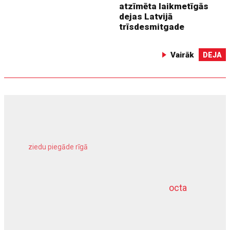
atzīmēta laikmetīgās
dejas Latvijā
trīsdesmitgade
Vairāk
DEJA
ziedu piegāde rīgā
meliorācijas darbi
octa
dziļurbums
kravu apdrošināšana