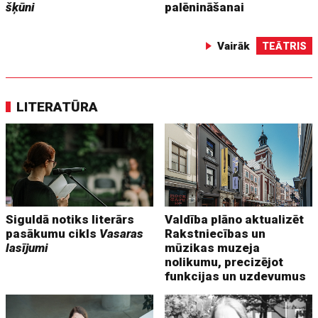
šķūni
palēnināšanai
Vairāk
TEĀTRIS
LITERATŪRA
Siguldā notiks literārs
Valdība plāno aktualizēt
pasākumu cikls
Vasaras
Rakstniecības un
lasījumi
mūzikas muzeja
nolikumu, precizējot
funkcijas un uzdevumus