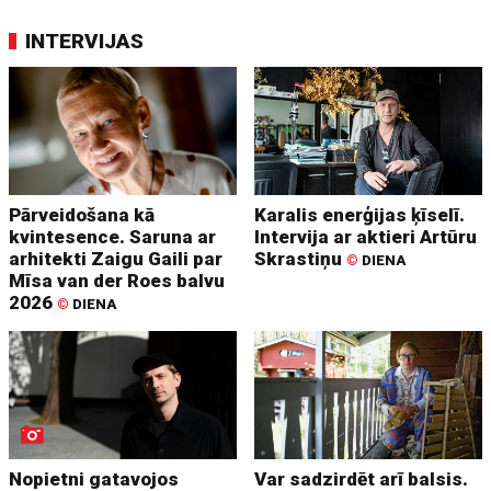
INTERVIJAS
Pārveidošana kā
Karalis enerģijas ķīselī.
kvintesence. Saruna ar
Intervija ar aktieri Artūru
arhitekti Zaigu Gaili par
Skrastiņu
©
DIENA
Mīsa van der Roes balvu
2026
©
DIENA
Nopietni gatavojos
Var sadzirdēt arī balsis.