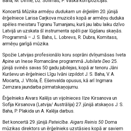
Baha, M. Diriflē, Dž. Solimas, P. Vaska kompozīcijas.
Koncertā
Mūzika armēņu dudukam un ērģelēm
20. jūnijā
ērģelniece Larisa Carjkova muzicēs kopā ar armēņu duduka
spēles meistaru Tigranu Tumanjanu, kurš jau labu laiku dzīvo
Latvijā un uzskata šī instrumenta spēli par lūgšanu skaņās.
Programmā – J. S. Bahs, L. Lobrevs, R. Dubra, Komitass,
armēņu garīgā mūzika.
Spožie Latvijas profesionālo koru soprāni dvīņumāsas Iveta
Apine un Inese Romancāne programmā
Jubilate Deo
25.
jūnijā svinēs savas 50 gadu jubilejas, kopā ar tenoru Jāni
Kurševu un ērģelnieci Līgu Ivāni izpildot J. S. Baha, V. A.
Mocarta, J. Vītola, Ē. Ešenvalda opusus, kā arī Ingmara
Zemzara jaundarba pirmatskaņojumu.
Ērģelnieks Aivars Kalējs un vijolnieces Ilze Kirsanova un
Sofija Kirsanova (Latvija/ Austrālija) 27. jūnijā atskaņos J. S.
Baha, P. Plakida un A. Kalēja darbus.
Bet koncertā 29. jūnijā
Pateicība. Aigars Reinis 50
Doma
mūzikas direktors un ērģelnieks uzstāsies kopā ar saviem