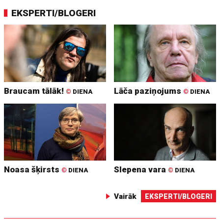
EKSPERTI/BLOGERI
Braucam tālāk!
Lāča paziņojums
©
DIENA
©
DIENA
Noasa šķirsts
Slepena vara
©
DIENA
©
DIENA
Vairāk
EKSPERTI/BLOGERI