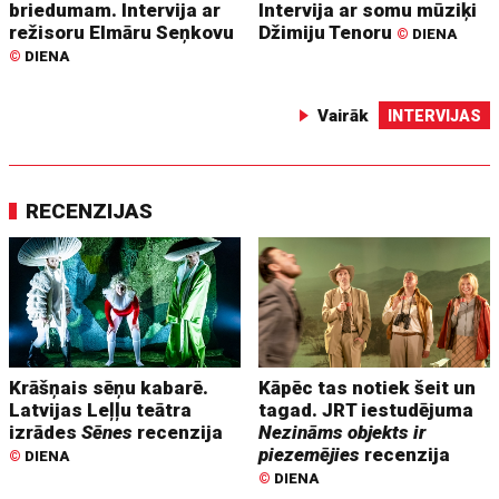
briedumam. Intervija ar
Intervija ar somu mūziķi
režisoru Elmāru Seņkovu
Džimiju Tenoru
©
DIENA
©
DIENA
Vairāk
INTERVIJAS
RECENZIJAS
Krāšņais sēņu kabarē.
Kāpēc tas notiek šeit un
Latvijas Leļļu teātra
tagad. JRT iestudējuma
izrādes
Sēnes
recenzija
Nezināms objekts ir
piezemējies
recenzija
©
DIENA
©
DIENA