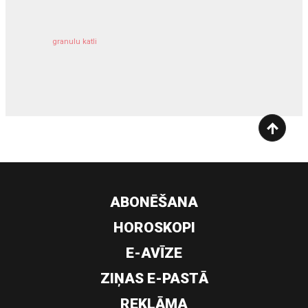
granulu katli
siltumsūknis
ABONĒŠANA
HOROSKOPI
E-AVĪZE
ZIŅAS E-PASTĀ
REKLĀMA