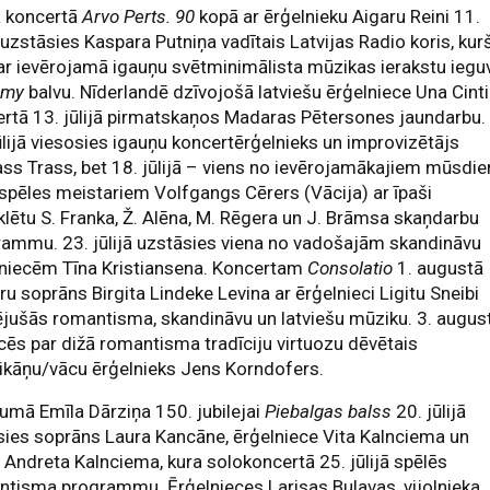
ā koncertā
Arvo Perts. 90
kopā ar ērģelnieku Aigaru Reini 11.
ā uzstāsies Kaspara Putniņa vadītais Latvijas Radio koris, kur
 ar ievērojamā igauņu svētminimālista mūzikas ierakstu iegu
mmy
balvu. Nīderlandē dzīvojošā latviešu ērģelniece Una Cint
rtā 13. jūlijā pirmatskaņos Madaras Pētersones jaundarbu.
ūlijā viesosies igauņu koncertērģelnieks un improvizētājs
s Trass, bet 18. jūlijā – viens no ievērojamākajiem mūsdie
spēles meistariem Volfgangs Cērers (Vācija) ar īpaši
lētu S. Franka, Ž. Alēna, M. Rēgera un J. Brāmsa skaņdarbu
ammu. 23. jūlijā uzstāsies viena no vadošajām skandināvu
lniecēm Tīna Kristiansena. Koncertam
Consolatio
1. augustā
ru soprāns Birgita Lindeke Levina ar ērģelnieci Ligitu Sneibi
ējušās romantisma, skandināvu un latviešu mūziku. 3. augus
ēs par dižā romantisma tradīciju virtuozu dēvētais
ikāņu/vācu ērģelnieks Jens Korndofers.
jumā Emīla Dārziņa 150. jubilejai
Piebalgas balss
20. jūlijā
sies soprāns Laura Kancāne, ērģelniece Vita Kalnciema un
 Andreta Kalnciema, kura solokoncertā 25. jūlijā spēlēs
tisma programmu. Ērģelnieces Larisas Bulavas, vijolnieka