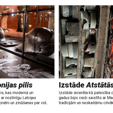
nijas pilis
Izstāde
Atstātā
lis, kas modernā un
Izstāde iecerēta kā pateicība 
ar nozīmīgu Latvijas
gadus bijis cieši saistīts ar M
ratni un zināšanas par vid...
tradīcijām un neskaitāmu cilvē