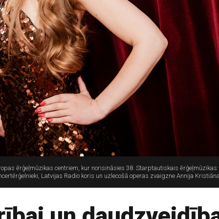
ropas ērģeļmūzikas centriem, kur norisināsies 38. Starptautiskais ērģeļmūzikas 
oncertērģelnieki, Latvijas Radio koris un uzlecošā operas zvaigzne Annija Kristiā
rībai un daudzveidība