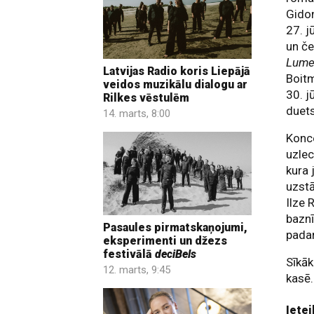
Gidon
27. j
un č
Lume
Latvijas Radio koris Liepājā
Boit
veidos muzikālu dialogu ar
30. j
Rilkes vēstulēm
duet
14. marts, 8:00
Konc
uzlec
kura 
uzstā
Ilze 
baznī
Pasaules pirmatskaņojumi,
padar
eksperimenti un džezs
festivālā
deciBels
Sīkā
12. marts, 9:45
kasē.
Ietei