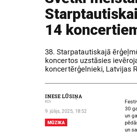
Starptautiska
14 koncertie
38. Starpatautiskajā ērģeļm
koncertos uzstāsies ievēroja
koncertērģelnieki, Latvijas
INESE LŪSIŅA
Festi
KDi
30 g
9. jūlijs, 2025, 18:52
un ga
pēdās
MŪZIKA
un sa