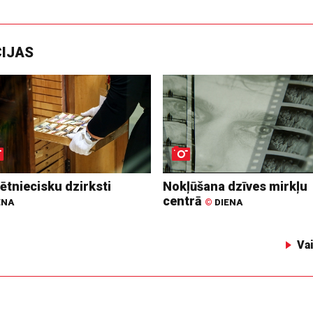
CIJAS
ētniecisku dzirksti
Nokļūšana dzīves mirkļu
centrā
ENA
©
DIENA
Va