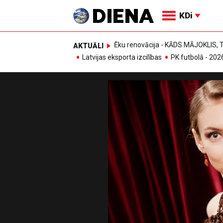
KDi
Ēku renovācija - KĀDS MĀJOKLIS
AKTUĀLI
Latvijas eksporta izcilības
PK futbolā - 202