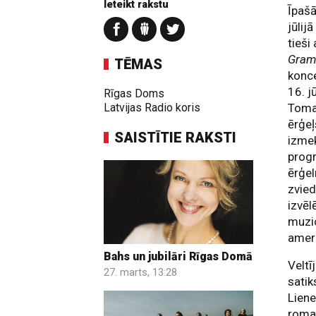
Ieteikt rakstu
Īpaš
jūlij
tieši
Gra
TĒMAS
konce
16. j
Rīgas Doms
Latvijas Radio koris
Tomas
ērģeļ
SAISTĪTIE RAKSTI
izmek
progr
ērģe
zvied
izvēl
muzic
amer
Bahs un jubilāri Rīgas Domā
Veltī
27. marts, 13:28
satik
Liene
roman