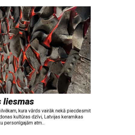
s liesmas
cilvēkam, kura vārds vairāk nekā piecdesmit
adonas kultūras dzīvi, Latvijas keramikas
ku personīgajām atm...