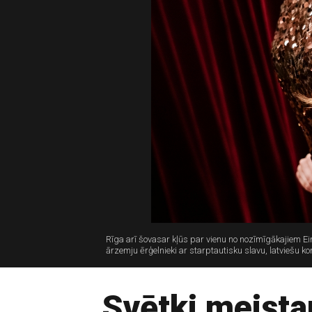
Rīga arī šovasar kļūs par vienu no nozīmīgākajiem Ei
ārzemju ērģelnieki ar starptautisku slavu, latviešu k
Svētki meista