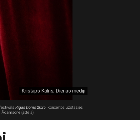
Kristaps Kalns, Dienas mediji
festivāls
Rīgas Doms 2025
. Koncertos uzstāsies
na Ādamsone (attēlā)
i.