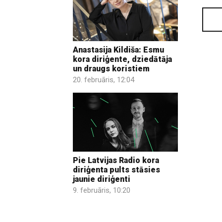
Anastasija Kildiša: Esmu
kora diriģente, dziedātāja
un draugs koristiem
20. februāris, 12:04
Pie Latvijas Radio kora
diriģenta pults stāsies
jaunie diriģenti
9. februāris, 10:20