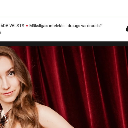
, TĀDA VALSTS
Mākslīgais intelekts - draugs vai drauds?
6