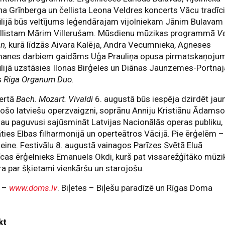
a Grīnberga un čellista Leona Veldres koncerts Vācu tradīci
ūlijā būs veltījums leģendārajam vijolniekam Jānim Bulavam
ellistam Mārim Villerušam. Mūsdienu mūzikas programmā
V
n,
kurā līdzās Aivara Kalēja, Andra Vecumnieka, Agneses
manes darbiem gaidāms Uģa Prauliņa opusa pirmatskaņojum
ūlijā uzstāsies Ilonas Birģeles un Diānas Jaunzemes-Portna
s
Riga Organum Duo.
ertā
Bach. Mozart. Vivaldi
6. augustā būs iespēja dzirdēt jau
ošo latviešu operzvaigzni, soprānu Anniju Kristiānu Ādamso
jau paguvusi sajūsmināt Latvijas Nacionālās operas publiku,
ties Elbas filharmonijā un operteātros Vācijā. Pie ērģelēm –
Reine. Festivālu 8. augustā vainagos Parīzes Svētā Eluā
cas ērģelnieks Emanuels Okdi, kurš pat vissarežģītāko mūzi
a par šķietami vienkāršu un starojošu.
k –
www.doms.lv
. Biļetes – Biļešu paradīzē un Rīgas Doma
kt