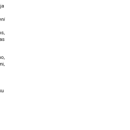
ja
eni
s,
jas
no,
ni,
ku