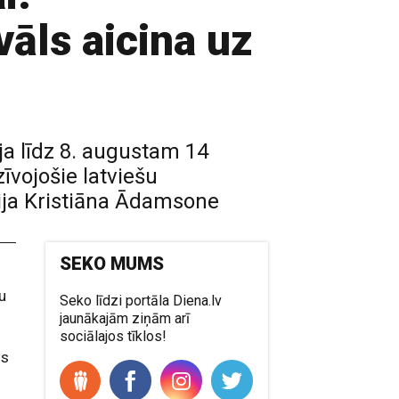
vāls aicina uz
ija līdz 8. augustam 14
īvojošie latviešu
nija Kristiāna Ādamsone
SEKO MUMS
ju
Seko līdzi portāla Diena.lv
jaunākajām ziņām arī
sociālajos tīklos!
us