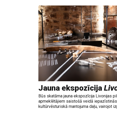
Jauna ekspozīcija
Livo
Būs skatāma jauna ekspozīcija Livonijas pi
apmeklētājiem saistošā veidā iepazīstinās 
kultūrvēsturiskā mantojuma daļu, vairojot izp