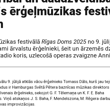
is ērģeļmūzikas festi
m
ūzikas festivālā
Rīgas Doms 2025
no 9. jūl
mi ārvalstu ērģelnieki, šeit un ārzemēs dz
 Radio koris, uzlecošā operas zvaigzne An
vālu 9. jūlijā atklās vācu ērģelnieks Tomass Dāls, kurš jau te
adus ir Hamburgas Svētā Pētera baznīcas mūzikas direktors
lvenais ērģelnieks, sekojot G. F. Tēlemaņa un K. F. E. Baha
. Viņš atskaņos J. S. Baha, F. Mendelszona, M. Rēgera darb
vas improvizācijas.