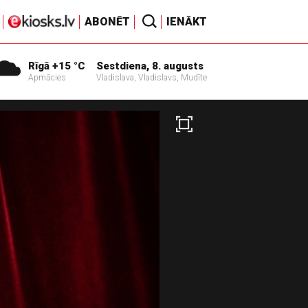
ABONĒT
IENĀKT
Rīgā +15 °C
Sestdiena, 8. augusts
Apmācies
Vladislava, Vladislavs, Mudīte