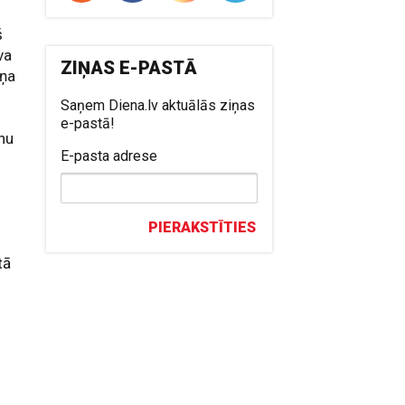
š
va
ZIŅAS E-PASTĀ
iņa
Saņem Diena.lv aktuālās ziņas
e-pastā!
nu
E-pasta adrese
PIERAKSTĪTIES
tā