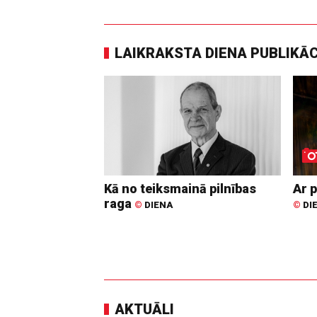
LAIKRAKSTA DIENA PUBLIKĀ
Kā no teiksmainā pilnības
Ar p
raga
©
DIENA
©
DI
AKTUĀLI