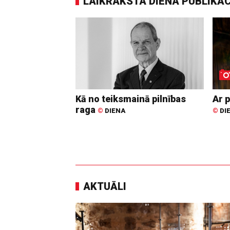
LAIKRAKSTA DIENA PUBLIKĀ
Kā no teiksmainā pilnības
Ar p
raga
©
DIENA
©
DI
AKTUĀLI