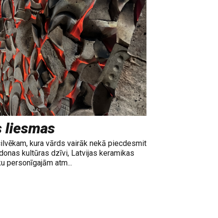
s liesmas
cilvēkam, kura vārds vairāk nekā piecdesmit
adonas kultūras dzīvi, Latvijas keramikas
ku personīgajām atm...