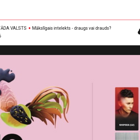
, TĀDA VALSTS
Mākslīgais intelekts - draugs vai drauds?
6