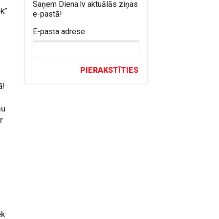
Saņem Diena.lv aktuālās ziņas
k”
e-pastā!
E-pasta adrese
PIERAKSTĪTIES
ā!
mu
r
ek