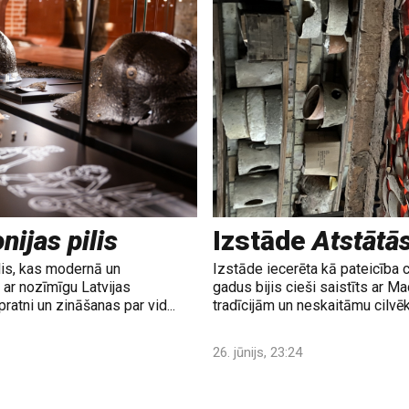
nijas pilis
Izstāde
Atstātā
lis, kas modernā un
Izstāde iecerēta kā pateicība 
ar nozīmīgu Latvijas
gadus bijis cieši saistīts ar M
ratni un zināšanas par vid...
tradīcijām un neskaitāmu cilvē
26. jūnijs, 23:24