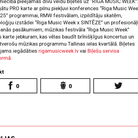
niecībā pieejamas divu veidu biļetes uz “RIGA MUSIC WEEK”
ātu PRO karte ar pilnu piekļuvi konferences “Riga Music We
’25” programmai, RMW festivālam, izpildītāju skatēm,
loģiju izstādei “Riga Music Week x SINTĒZE” un profesionāļ
ošanās pasākumiem; mūzikas festivāla “Riga Music Week”
s karte jebkuram, kas vēlas baudīt brīnišķīgus koncertus un
tverošu mūzikas programmu Tallinas ielas kvartālā. Biļetes
ējams iegādāties
rigamusicweek.lv
vai
Biļešu servisa
ormā.
kt
0
0