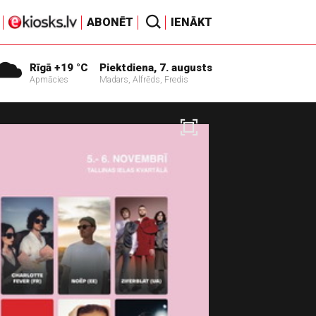
ABONĒT
IENĀKT
Rīgā +19 °C
Piektdiena, 7. augusts
Apmācies
Madars, Alfrēds, Fredis