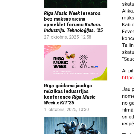
skatu
Alika
Riga Music Week
ietvaros
māksl
bez maksas aicina
Kablo
apmeklēt forumu
Kultūra.
Industrija. Tehnoloģijas. ‘25
Fever
27. oktobris, 2025, 12:58
konce
Talli
skatu
“Sauc
Ar pi
https
Rīgā gaidāma jaudīga
Jau p
mūzikas industrijas
nomet
konference
Riga Music
no ga
Week x KIT’25
filmā
1. oktobris, 2025, 10:30
snie
iespē