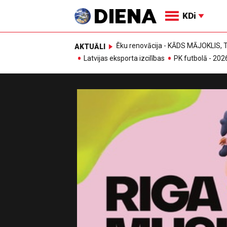
KDi
Ēku renovācija - KĀDS MĀJOKLIS
AKTUĀLI
Latvijas eksporta izcilības
PK futbolā - 202