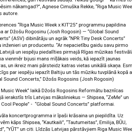
pēsim nākamgad?”, Agnese Cimuška Rekke, “Riga Music Wee
s autore.
erences “Riga Music Week x KIT’25” programmu papildina
na ar Džošu Rogosinu (Josh Rogosin) — “Global Sound
rts” (ASV) dibinātāju un agrāk “NPR Tiny Desk Concerts”
 inženieri un producentu. “Ar nepacietību gaidu savu pirmo
i Latvijā un iespēju piedalīties pirmajā Rīgas mūzikas festivāl
a vienmēr bijusi mans mīļākais veids, kā iepazīt jaunas
ras, un ikreiz mani pārsteidz katras vietas unikālā skaņa. Es
cīgs par iespēju iepazīt Baltiju un tās mūziku tuvplānā kopā a
al Sound Concerts,” Džošs Rogosins (Josh Rogosin)
a Music Week” laikā Džošs Rogosins Reformātu baznīcas
jā ierakstīs trīs Latvijas māksliniekus — Shipsea, “ZeMe” un
 Cool People” - “Global Sound Concerts” platformai.
vāla koncertprogramma ir īpaši krāsaina un piepildīta. Uz
vēm kāps Shipsea, “Kautkaili”, “Tautumeitas”, Emilija, BŪU,
”, “YŪT” un citi. Līdzās Latvijas pārstāvjiem Riga Music We