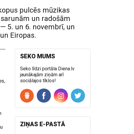
nkopus pulcēs mūzikas
em, sarunām un radošām
 — 5. un 6. novembrī, un
 un Eiropas.
SEKO MUMS
Seko līdzi portāla Diena.lv
jaunākajām ziņām arī
es,
sociālajos tīklos!
m
ZIŅAS E-PASTĀ
gu