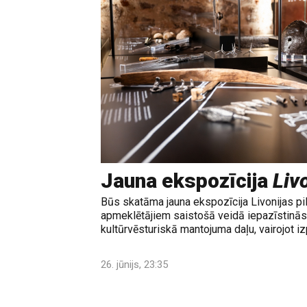
Jauna ekspozīcija
Livo
Būs skatāma jauna ekspozīcija Livonijas pi
apmeklētājiem saistošā veidā iepazīstinās 
kultūrvēsturiskā mantojuma daļu, vairojot izp
26. jūnijs, 23:35