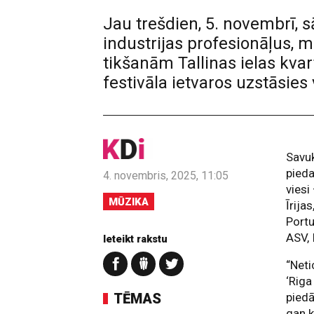
Jau trešdien, 5. novembrī,
industrijas profesionāļus,
tikšanām Tallinas ielas kva
festivāla ietvaros uzstāsies 
Savu
pieda
4. novembris, 2025, 11:05
viesi
MŪZIKA
Īrija
Portu
ASV, 
Ieteikt rakstu
“Neti
‘Riga
TĒMAS
piedā
gan k