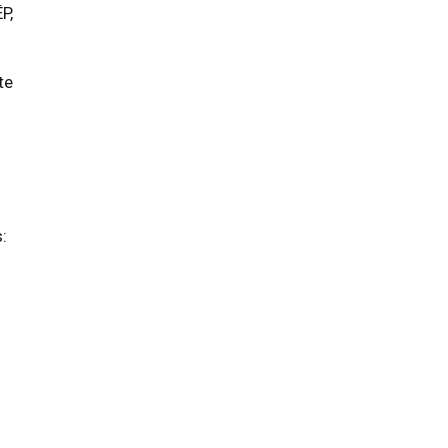
P,
te
: