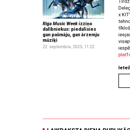
Tirdz
Deleg
x KIT
tehno
Riga Music Week
izziņo
tīkl
dalībniekus: piedalīsies
ieeja
gan pašmāju, gan ārzemju
mūziķi
visap
22. septembris, 2025, 11:22
iesp
platf
Ietei