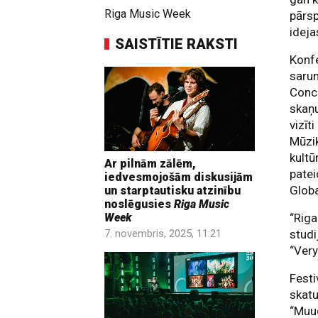
Riga Music Week
pārs
ideja
SAISTĪTIE RAKSTI
Konf
saru
Conce
skaņu
vizīt
Mūzik
kultū
Ar pilnām zālēm,
patei
iedvesmojošām diskusijām
Glob
un starptautisku atzinību
noslēgusies
Riga Music
“Rig
Week
studi
7. novembris, 2025, 11:21
“Very
Festi
skatu
“Muud