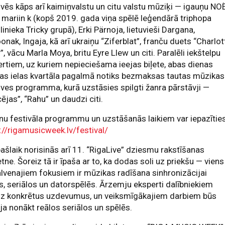
vēs kāps arī kaimiņvalstu un citu valstu mūziķi — igauņu NOË
, mariin k (kopš 2019. gada viņa spēlē leģendārā triphopa
inieka Tricky grupā), Erki Pärnoja, lietuvieši Dargana,
onak, Ingaja, kā arī ukraiņu “Ziferblat”, franču duets “Charlot
”, vācu Marla Moya, britu Eyre Llew un citi. Paralēli iekštelpu
rtiem, uz kuriem nepieciešama ieejas biļete, abas dienas
nas ielas kvartāla pagalmā notiks bezmaksas tautas mūzikas
ves programma, kurā uzstāsies spilgti žanra pārstāvji —
ējas”, “Rahu” un daudzi citi.
lnu festivāla programmu un uzstāšanās laikiem var iepazīties
://rigamusicweek.lv/festival/
ašlaik norisinās arī 11. “RigaLive” dziesmu rakstīšanas
ne. Šoreiz tā ir īpaša ar to, ka dodas soli uz priekšu — viens
lvenajiem fokusiem ir mūzikas radīšana sinhronizācijai
s, seriālos un datorspēlēs. Ārzemju eksperti dalībniekiem
dz konkrētus uzdevumus, un veiksmīgākajiem darbiem būs
ja nonākt reālos seriālos un spēlēs.