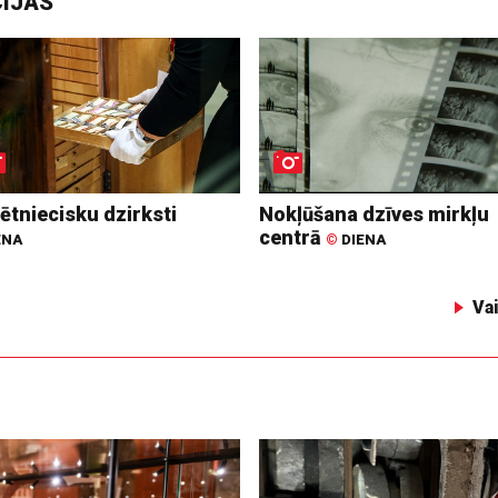
CIJAS
ētniecisku dzirksti
Nokļūšana dzīves mirkļu
centrā
ENA
©
DIENA
Va