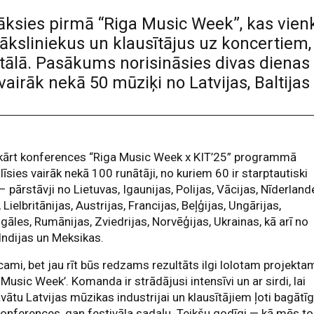
 sāksies pirmā “Riga Music Week”, kas vie
 māksliniekus un klausītājus uz koncerti
rtālā. Pasākums norisināsies divas dienas
vairāk nekā 50 mūziķi no Latvijas, Baltijas
kārt konferences “Riga Music Week x KIT’25” programmā
līsies vairāk nekā 100 runātāji, no kuriem 60 ir starptautiski
 – pārstāvji no Lietuvas, Igaunijas, Polijas, Vācijas, Nīderland
s, Lielbritānijas, Austrijas, Francijas, Beļģijas, Ungārijas,
gāles, Rumānijas, Zviedrijas, Norvēģijas, Ukrainas, kā arī no
Indijas un Meksikas.
cami, bet jau rīt būs redzams rezultāts ilgi lolotam projekta
 Music Week’. Komanda ir strādājusi intensīvi un ar sirdi, lai
vātu Latvijas mūzikas industrijai un klausītājiem ļoti bagātī
onferences, gan festivāla sadaļu. Teikšu godīgi — kā mēs to