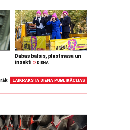
Dabas balsis, plastmasa un
insekti
©
DIENA
irāk
LAIKRAKSTA DIENA PUBLIKĀCIJAS