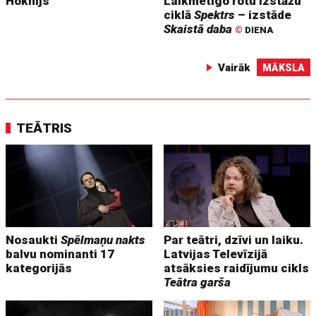
Hoknijs
Laikmetīgo rotu izstāžu
ciklā
Spektrs
– izstāde
Skaistā daba
©
DIENA
Vairāk
MĀKSLA
TEĀTRIS
Nosaukti
Spēlmaņu nakts
Par teātri, dzīvi un laiku.
balvu nominanti 17
Latvijas Televīzijā
kategorijās
atsāksies raidījumu cikls
Teātra garša