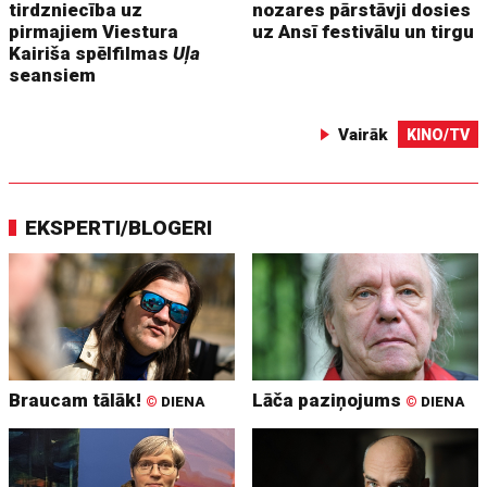
tirdzniecība uz
nozares pārstāvji dosies
pirmajiem Viestura
uz Ansī festivālu un tirgu
Kairiša spēlfilmas
Uļa
seansiem
Vairāk
KINO/TV
EKSPERTI/BLOGERI
Braucam tālāk!
Lāča paziņojums
©
DIENA
©
DIENA