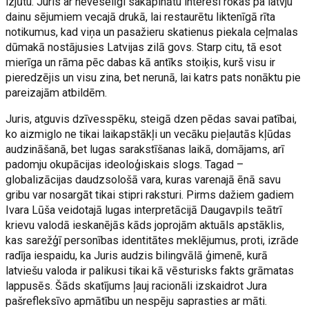
izjūtu. Juris ar neveselīgi sakāpinātu interesi rokas pa latvju
dainu sējumiem vecajā drukā, lai restaurētu liktenīgā rīta
notikumus, kad viņa un pasažieru skatienus piekala ceļmalas
dūmakā nostājusies Latvijas zilā govs. Starp citu, tā esot
mierīga un rāma pēc dabas kā antīks stoiķis, kurš visu ir
pieredzējis un visu zina, bet nerunā, lai katrs pats nonāktu pie
pareizajām atbildēm.
Juris, atguvis dzīvesspēku, steigā dzen pēdas savai patībai,
ko aizmiglo ne tikai laikapstākļi un vecāku pieļautās kļūdas
audzināšanā, bet lugas sarakstīšanas laikā, domājams, arī
padomju okupācijas ideoloģiskais slogs. Tagad –
globalizācijas daudzsološā vara, kuras varenajā ēnā savu
gribu var nosargāt tikai stipri raksturi. Pirms dažiem gadiem
Ivara Lūša veidotajā lugas interpretācijā Daugavpils teātrī
krievu valodā ieskanējās kāds joprojām aktuāls apstāklis,
kas sarežģī personības identitātes meklējumus, proti, izrāde
radīja iespaidu, ka Juris audzis bilingvālā ģimenē, kurā
latviešu valoda ir palikusi tikai kā vēsturisks fakts grāmatas
lappusēs. Šāds skatījums ļauj racionāli izskaidrot Jura
pašrefleksīvo apmātību un nespēju saprasties ar māti.