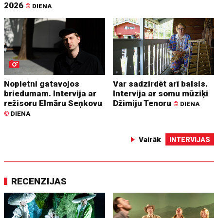
2026
©
DIENA
Nopietni gatavojos
Var sadzirdēt arī balsis.
briedumam. Intervija ar
Intervija ar somu mūziķi
režisoru Elmāru Seņkovu
Džimiju Tenoru
©
DIENA
©
DIENA
Vairāk
INTERVIJAS
RECENZIJAS