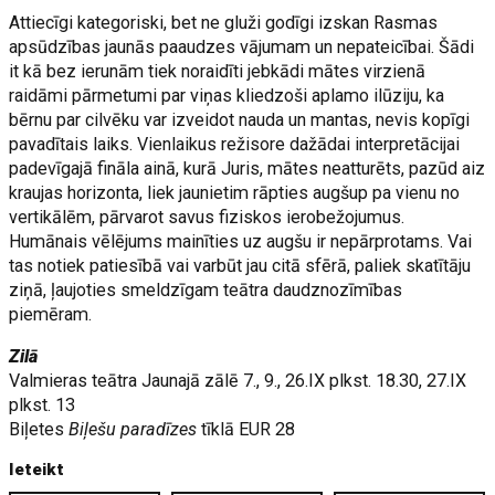
Attiecīgi kategoriski, bet ne gluži godīgi izskan Rasmas
apsūdzības jaunās paaudzes vājumam un nepateicībai. Šādi
it kā bez ierunām tiek noraidīti jebkādi mātes virzienā
raidāmi pārmetumi par viņas kliedzoši aplamo ilūziju, ka
bērnu par cilvēku var izveidot nauda un mantas, nevis kopīgi
pavadītais laiks. Vienlaikus režisore dažādai interpretācijai
padevīgajā fināla ainā, kurā Juris, mātes neatturēts, pazūd aiz
kraujas horizonta, liek jaunietim rāpties augšup pa vienu no
vertikālēm, pārvarot savus fiziskos ierobežojumus.
Humānais vēlējums mainīties uz augšu ir nepārprotams. Vai
tas notiek patiesībā vai varbūt jau citā sfērā, paliek skatītāju
ziņā, ļaujoties smeldzīgam teātra daudznozīmības
piemēram.
Zilā
Valmieras teātra Jaunajā zālē 7., 9., 26.IX plkst. 18.30, 27.IX
plkst. 13
Biļetes
Biļešu paradīzes
tīklā EUR 28
Ieteikt