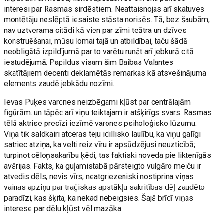
interesi par Rasmas sirdēstiem. Neattaisnojas arī skatuves
montētāju neslēptā iesaiste stāsta norisēs. Tā, bez šaubām,
nav uztverama citādi kā vien par zīmi teātra un dzīves
konstruēšanai, mūsu lomai tajā un atbildībai, taču šādā
neobligātā izpildījumā par to varētu runāt arī jebkurā citā
iestudējumā. Papildus visam šim Baibas Valantes
skatītājiem decenti deklamētās remarkas kā atsvešinājuma
elements zaudē jebkādu nozīmi.
Ievas Puķes varones neizbēgami kļūst par centrālajām
figūrām, un tāpēc arī viņu teiktajam ir atšķirīgs svars. Rasmas
tēlā aktrise precīzi iezīmē varones psiholoģisko lūzumu.
Viņa tik saldkairi atceras teju idillisko laulību, ka viņu galīgi
satriec atziņa, ka velti reiz vīru ir apsūdzējusi neuzticībā;
turpinot cēloņsakarību ķēdi, tas faktiski noveda pie liktenīgās
avārijas. Fakts, ka guļamistabā pārsteigto vulgāro meiču ir
atvedis dēls, nevis vīrs, neatgriezeniski nostiprina viņas
vainas apziņu par traģiskas apstākļu sakritības dēļ zaudēto
paradīzi, kas šķita, ka nekad nebeigsies. Šajā brīdī viņas
interese par dēlu kļūst vēl mazāka.