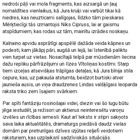
nedroši pāļi vai mola fragments, kas aizsargā un ļauj
nomaldīties vienlaikus, kā Jura kruķi vai varbūt tikai kā
niedres, kas neuzticami salīgojas, līdzko tām pieskaras.
Mērķtiecīgi tās izmantojis Niks Cipruss, lai ar gaismu
atspīdumiem, kas rodas uz tām, mainītu izrādes noskaņu.
Kalnaino apvidu asprātīgi apspēlē dažāda veida kāpnes un
podesti, kam jākāpj pāri, augšā un lejā, lai īstenībā paliktu
vien turpat uz vietas. Nosacītajā telpā par mūsdienām liecina
dažu repliku pārfrāzējumi un Ilzes Vītoliņas kostīmi. Starp
tiem izceļas atsevišķas trāpīgas detaļas, kā Jura bīnija stila
cepure, kas, uz pakauša atstumta, beidzot burtiski atver
jaunieša ausis, un viņa draudzenes Lindas valšķīgais leoparda
raksta triko zem īsajiem svārkiem.
Par spīti fantāziju rosinošajai videi, diezin vai šo lugu būtu
jēga iestudēt, ja režisori un aktierus neinteresētu varoņu
izvēles un rīcības iemesli. Kaut arī teksts ir stipri sakņots
sava laika aktualitātēs, dramaturgs piedāvā daudz vielas
domām par pretrunīgas dzīves izjūtas reljefi veidotiem
raksturiem, kas uzplaiksnī sadzīviskās situācijās.