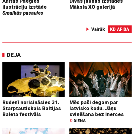
Anitas Paegles
Divas jaunas izstādes
ilustrāciju izstāde
Māksla XO galerijā
Smalkās pasaules
Vairāk
KD AFIŠA
DEJA
Rudenī norisināsies 31.
Mēs paši degam par
Starptautiskais Baltijas
latvisko kodu. Jāņu
Baleta festivāls
svinēšana bez inerces
©
DIENA