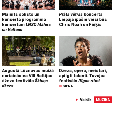
Mainīts solists un
Prāta vētras
koncerta
koncerta programma
Liepājā īpašie viesi būs
koncertam
LNSO Mālers
Chris Noah un Fiņķis
un Voltons
Augustā Lūznavas muižā
Džezs, opera, meistari,
norisināsies VIII Baltijas
spilgti talanti. Tuvojas
džeza festivāls
Škiuņa
festivāls
Rīgas ritmi
džezs
©
DIENA
Vairāk
MŪZIKA