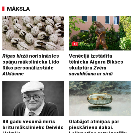
MĀKSLA
Rīgas biržā
norisināsies
Venēcijā izstādīta
spāņu mākslinieka Lido
tēlnieka Aigara Bikšes
Riko personālizstāde
skulptūra
Zvēra
Atklāsme
savaldīšana ar sirdi
88 gadu vecumā miris
Glabājot atmiņas par
britu mākslinieks Deivids
pieskārienu dabai.