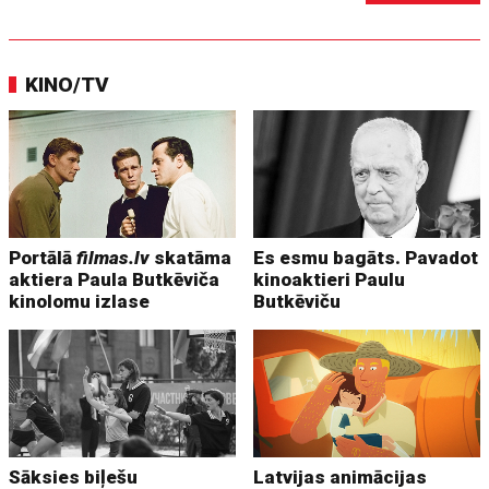
KINO/TV
Portālā
filmas.lv
skatāma
Es esmu bagāts. Pavadot
aktiera Paula Butkēviča
kinoaktieri Paulu
kinolomu izlase
Butkēviču
Sāksies biļešu
Latvijas animācijas