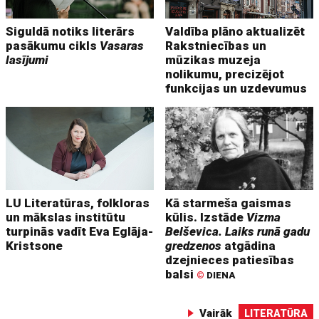
Siguldā notiks literārs
Valdība plāno aktualizēt
pasākumu cikls
Vasaras
Rakstniecības un
lasījumi
mūzikas muzeja
nolikumu, precizējot
funkcijas un uzdevumus
LU Literatūras, folkloras
Kā starmeša gaismas
un mākslas institūtu
kūlis. Izstāde
Vizma
turpinās vadīt Eva Eglāja-
Belševica. Laiks runā gadu
Kristsone
gredzenos
atgādina
dzejnieces patiesības
balsi
©
DIENA
Vairāk
LITERATŪRA