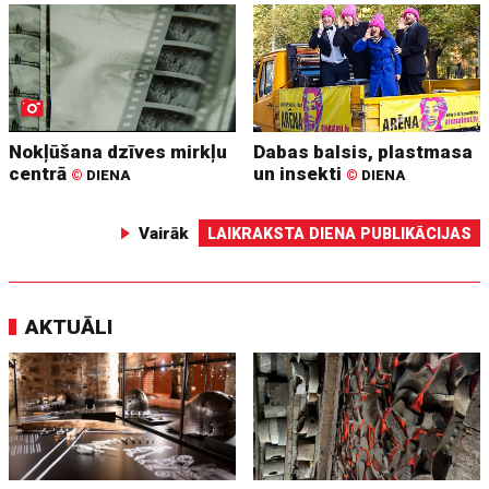
Nokļūšana dzīves mirkļu
Dabas balsis, plastmasa
centrā
un insekti
©
DIENA
©
DIENA
Vairāk
LAIKRAKSTA DIENA PUBLIKĀCIJAS
AKTUĀLI