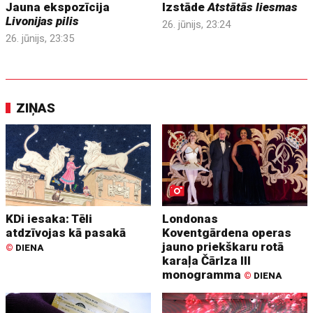
Jauna ekspozīcija
Izstāde
Atstātās liesmas
Livonijas pilis
26. jūnijs, 23:24
26. jūnijs, 23:35
ZIŅAS
KDi iesaka: Tēli
Londonas
atdzīvojas kā pasakā
Koventgārdena operas
jauno priekškaru rotā
©
DIENA
karaļa Čārlza III
monogramma
©
DIENA