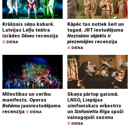
Krāšņais sēņu kabarē.
Kāpēc tas notiek šeit un
Latvijas Leļļu teātra
tagad. JRT iestudējuma
izrādes
Sēnes
recenzija
Nezināms objekts ir
piezemējies
recenzija
©
DIENA
©
DIENA
Mīlestības un cerību
Skaņa pārtop gaismā.
manifests. Operas
LNSO, Liepājas
Bohēma
jauniestudējuma
simfoniskais orķestris
recenzija
un
Sinfonietta Rīga
spoži
©
DIENA
vainagojuši sezonu
©
DIENA