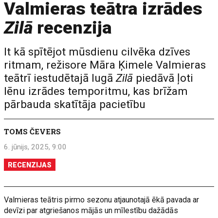
Valmieras teātra izrādes
Zilā
recenzija
It kā spītējot mūsdienu cilvēka dzīves
ritmam, režisore Māra Ķimele Valmieras
teātrī iestudētajā lugā
Zilā
piedāvā ļoti
lēnu izrādes temporitmu, kas brīžam
pārbauda skatītāja pacietību
TOMS ČEVERS
6. jūnijs, 2025, 9:00
RECENZIJAS
Valmieras teātris pirmo sezonu atjaunotajā ēkā pavada ar
devīzi par atgriešanos mājās un mīlestību dažādās