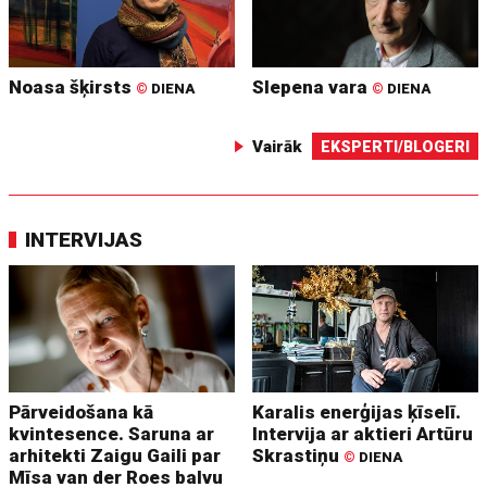
Noasa šķirsts
Slepena vara
©
DIENA
©
DIENA
Vairāk
EKSPERTI/BLOGERI
INTERVIJAS
Pārveidošana kā
Karalis enerģijas ķīselī.
kvintesence. Saruna ar
Intervija ar aktieri Artūru
arhitekti Zaigu Gaili par
Skrastiņu
©
DIENA
Mīsa van der Roes balvu