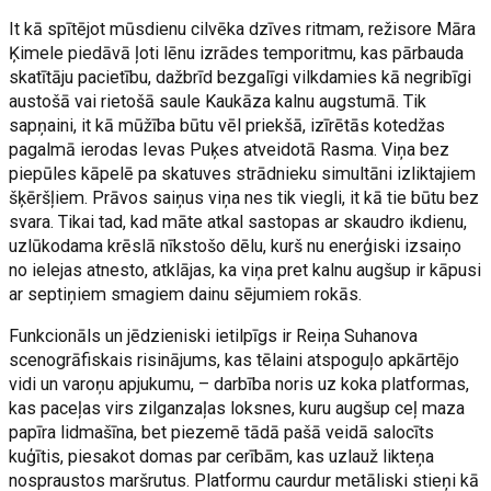
It kā spītējot mūsdienu cilvēka dzīves ritmam, režisore Māra
Ķimele piedāvā ļoti lēnu izrādes temporitmu, kas pārbauda
skatītāju pacietību, dažbrīd bezgalīgi vilkdamies kā negribīgi
austošā vai rietošā saule Kaukāza kalnu augstumā. Tik
sapņaini, it kā mūžība būtu vēl priekšā, izīrētās kotedžas
pagalmā ierodas Ievas Puķes atveidotā Rasma. Viņa bez
piepūles kāpelē pa skatuves strādnieku simultāni izliktajiem
šķēršļiem. Prāvos saiņus viņa nes tik viegli, it kā tie būtu bez
svara. Tikai tad, kad māte atkal sastopas ar skaudro ikdienu,
uzlūkodama krēslā nīkstošo dēlu, kurš nu enerģiski izsaiņo
no ielejas atnesto, atklājas, ka viņa pret kalnu augšup ir kāpusi
ar septiņiem smagiem dainu sējumiem rokās.
Funkcionāls un jēdzieniski ietilpīgs ir Reiņa Suhanova
scenogrāfiskais risinājums, kas tēlaini atspoguļo apkārtējo
vidi un varoņu apjukumu, – darbība noris uz koka platformas,
kas paceļas virs zilganzaļas loksnes, kuru augšup ceļ maza
papīra lidmašīna, bet piezemē tādā pašā veidā salocīts
kuģītis, piesakot domas par cerībām, kas uzlauž likteņa
nospraustos maršrutus. Platformu caurdur metāliski stieņi kā