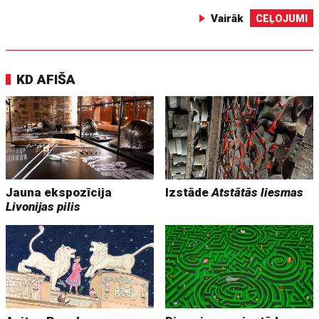
Vairāk
CEĻOJUMI
KD AFIŠA
Jauna ekspozīcija
Izstāde
Atstātās liesmas
Livonijas pilis