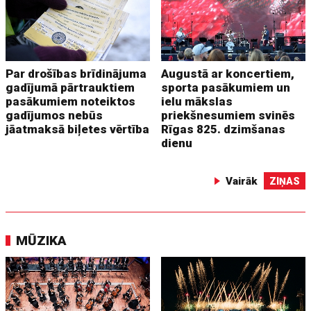
Par drošības brīdinājuma
Augustā ar koncertiem,
gadījumā pārtrauktiem
sporta pasākumiem un
pasākumiem noteiktos
ielu mākslas
gadījumos nebūs
priekšnesumiem svinēs
jāatmaksā biļetes vērtība
Rīgas 825. dzimšanas
dienu
Vairāk
ZIŅAS
MŪZIKA