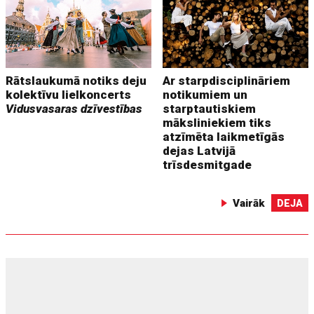
Rātslaukumā notiks deju
Ar starpdisciplināriem
kolektīvu lielkoncerts
notikumiem un
Vidusvasaras dzīvestības
starptautiskiem
māksliniekiem tiks
atzīmēta laikmetīgās
dejas Latvijā
trīsdesmitgade
Vairāk
DEJA