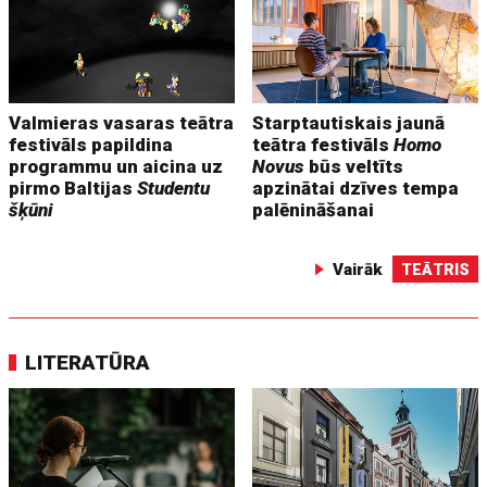
Valmieras vasaras teātra
Starptautiskais jaunā
festivāls papildina
teātra festivāls
Homo
programmu un aicina uz
Novus
būs veltīts
pirmo Baltijas
Studentu
apzinātai dzīves tempa
šķūni
palēnināšanai
Vairāk
TEĀTRIS
LITERATŪRA