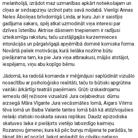
melanholijā, izrādot maz uzmanības apkārt notiekošajam un
cīņas ar sirdsapziņu izcīnot pats savā nodabā. Vienīgi Annas
Neles Āboliņas brīvdomīgā Linda, ar kuru Juri ir saistījis
gadījuma sakars, spēj atkal uzmodināt viņa interesi par
dzīves īstenību. Aktrise dāsniem triepieniem ir radījusi
izteiksmīgu raksturu, taču uzstājīgajās kurzemnieces
intonācijās un pārgalvīgajā apņēmībā dominē komiska forma.
Novārtā paliek motivācija, kurā lielāka nozīme būtu
piešķirama tam, ka pie Jura viņa atbraukusi, mājās atstājot,
iespējams, viņu abu kopīgo bērnu.
Jādomā, ka radošā komanda ir mēģinājusi saplūdināt vizuālo
nosacītību ar psiholoģisko realitāti, taču to būtiski apgrūtina
vairāki ārkārtīgi teatrāli paņēmieni. Grūti izskaidrojamu
iemeslu dēļ režisore vizualizē Jura ceļabiedrus: dūmu
aizsegā Māra Vīgante Jura vecāsmātes lomā, Aigars Vilims
tēva lomā un Baiba Valante tantes lomā bāli kā atdzīvojušies
nelaiķi statiski noskaita savas replikas. Daudz epizodiska
skatuves laika ir piešķirts vietējo labsirdīgo kaimiņu
Rozanovu ģimenei, kura kā pēc burvju mājiena te parādās, te
tikpat ātri arī nozūd, liekot apšaubīt šo cilvēku patieso