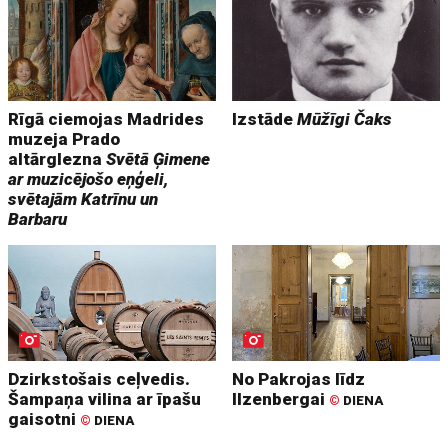
Rīgā ciemojas Madrides
Izstāde
Mūžīgi Čaks
muzeja Prado
altārglezna
Svētā Ģimene
ar muzicējošo eņģeli,
svētajām Katrīnu un
Barbaru
Dzirkstošais ceļvedis.
No Pakrojas līdz
Šampaņa vilina ar īpašu
Ilzenbergai
©
DIENA
gaisotni
©
DIENA