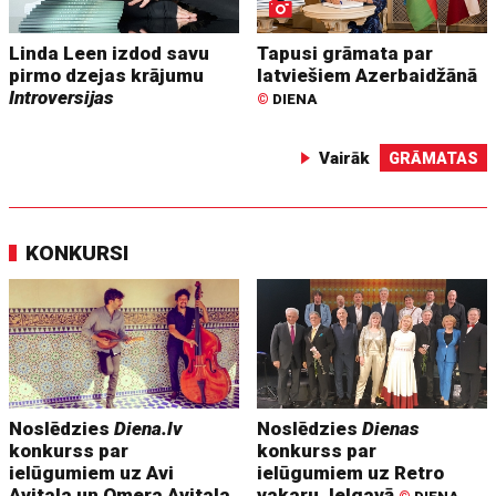
Linda Leen izdod savu
Tapusi grāmata par
pirmo dzejas krājumu
latviešiem Azerbaidžānā
Introversijas
©
DIENA
Vairāk
GRĀMATAS
KONKURSI
Noslēdzies
Diena.lv
Noslēdzies
Dienas
konkurss par
konkurss par
ielūgumiem uz Avi
ielūgumiem uz Retro
Avitala un Omera Avitala
vakaru Jelgavā