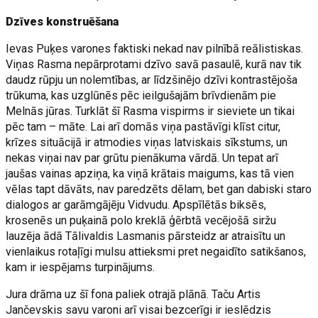
Dzīves konstruēšana
Ievas Puķes varones faktiski nekad nav pilnībā reālistiskas.
Viņas Rasma nepārprotami dzīvo savā pasaulē, kurā nav tik
daudz rūpju un nolemtības, ar līdzšinējo dzīvi kontrastējoša
trūkuma, kas uzglūnēs pēc ieilgušajām brīvdienām pie
Melnās jūras. Turklāt šī Rasma vispirms ir sieviete un tikai
pēc tam – māte. Lai arī domās viņa pastāvīgi klīst citur,
krīzes situācijā ir atmodies viņas latviskais sīkstums, un
nekas viņai nav par grūtu pienākuma vārdā. Un tepat arī
jaušas vainas apziņa, ka viņā krātais maigums, kas tā vien
vēlas tapt dāvāts, nav paredzēts dēlam, bet gan dabiski staro
dialogos ar garāmgājēju Vidvudu. Apspīlētās biksēs,
krosenēs un puķainā polo kreklā ģērbtā vecējošā siržu
lauzēja ādā Tālivaldis Lasmanis pārsteidz ar atraisītu un
vienlaikus rotaļīgi mulsu attieksmi pret negaidīto satikšanos,
kam ir iespējams turpinājums.
Jura drāma uz šī fona paliek otrajā plānā. Taču Artis
Jančevskis savu varoni arī visai bezcerīgi ir ieslēdzis