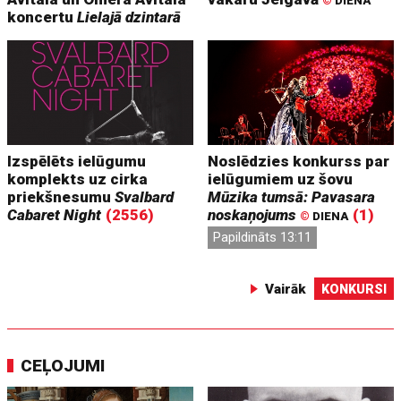
©
DIENA
koncertu
Lielajā dzintarā
Izspēlēts ielūgumu
Noslēdzies konkurss par
komplekts uz cirka
ielūgumiem uz šovu
priekšnesumu
Svalbard
Mūzika tumsā: Pavasara
Cabaret Night
(2556)
noskaņojums
(1)
©
DIENA
Papildināts 13:11
Vairāk
KONKURSI
CEĻOJUMI