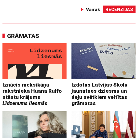
Vairāk
RECENZIJAS
GRĀMATAS
Iznācis meksikāņu
Izdotas Latvijas Skolu
rakstnieka Huana Rulfo
jaunatnes dziesmu un
stāstu krājums
deju svētkiem veltītas
Līdzenums liesmās
grāmatas