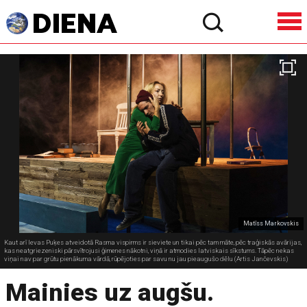
Matīss Markovskis
Kaut arī Ievas Puķes atveidotā Rasma vispirms ir sieviete un tikai pēc tam māte, pēc traģiskās avārijas,
kas neatgriezeniski pārsvītrojusi ģimenes nākotni, viņā ir atmodies latviskais sīkstums. Tāpēc nekas
viņai nav par grūtu pienākuma vārdā, rūpējoties par savu nu jau pieaugušo dēlu (Artis Jančevskis)
Mainies uz augšu.