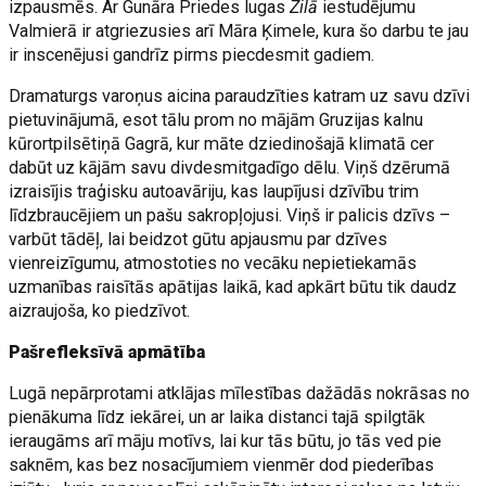
izpausmēs. Ar Gunāra Priedes lugas
Zilā
iestudējumu
Valmierā ir atgriezusies arī Māra Ķimele, kura šo darbu te jau
ir inscenējusi gandrīz pirms piecdesmit gadiem.
Dramaturgs varoņus aicina paraudzīties katram uz savu dzīvi
pietuvinājumā, esot tālu prom no mājām Gruzijas kalnu
kūrortpilsētiņā Gagrā, kur māte dziedinošajā klimatā cer
dabūt uz kājām savu divdesmitgadīgo dēlu. Viņš dzērumā
izraisījis traģisku autoavāriju, kas laupījusi dzīvību trim
līdzbraucējiem un pašu sakropļojusi. Viņš ir palicis dzīvs –
varbūt tādēļ, lai beidzot gūtu apjausmu par dzīves
vienreizīgumu, atmostoties no vecāku nepietiekamās
uzmanības raisītās apātijas laikā, kad apkārt būtu tik daudz
aizraujoša, ko piedzīvot.
Pašrefleksīvā apmātība
Lugā nepārprotami atklājas mīlestības dažādās nokrāsas no
pienākuma līdz iekārei, un ar laika distanci tajā spilgtāk
ieraugāms arī māju motīvs, lai kur tās būtu, jo tās ved pie
saknēm, kas bez nosacījumiem vienmēr dod piederības