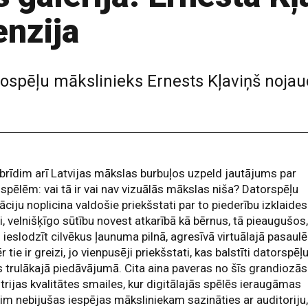
nzija
eospēļu mākslinieks Ernests Kļaviņš noja
i
 brīdim arī Latvijas mākslas burbuļos uzpeld jautājums par
spēlēm: vai tā ir vai nav vizuālās mākslas niša? Datorspēļu
āciju noplicina valdošie priekšstati par to piederību izklaides
i, velnišķīgo sūtību novest atkarībā kā bērnus, tā pieaugušos
 ieslodzīt cilvēkus ļaunuma pilnā, agresīvā virtuālajā pasaulē
 tie ir greizi, jo vienpusēji priekšstati, kas balstīti datorspēļ
s trulākajā piedāvājumā. Cita aina paveras no šīs grandiozās
trijas kvalitātes smailes, kur digitālajās spēlēs ieraugāmas
šim nebijušas iespējas māksliniekam sazināties ar auditoriju