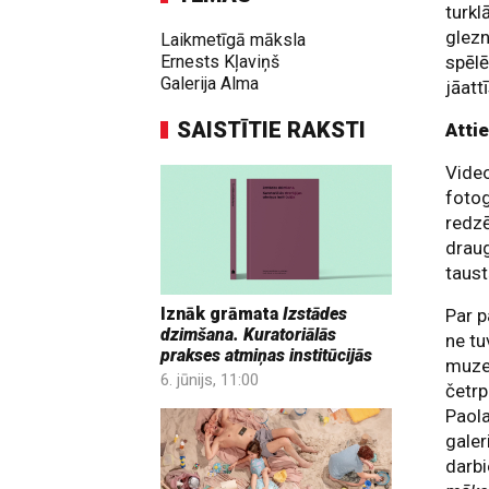
turkl
glezn
Laikmetīgā māksla
Ernests Kļaviņš
spēlē
Galerija Alma
jāatt
SAISTĪTIE RAKSTI
Atti
Video
fotog
redzē
draug
taus
Iznāk grāmata
Izstādes
Par p
dzimšana. Kuratoriālās
ne tu
prakses atmiņas institūcijās
muz
6. jūnijs, 11:00
četrp
Paola
galer
darbi