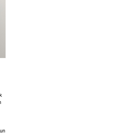
k
n
 un