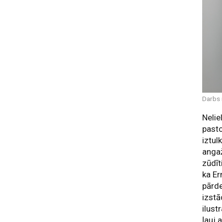
Darbs 
Nelie
pasto
iztul
angaž
zūdīt
ka Er
pārde
izst
ilust
ļauj 