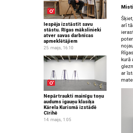
Mist
Šķiet
Iespēja izstāstīt savu
arī t
stāstu. Rīgas mākslinieki
ieras
atver savas darbnīcas
pote
apmeklētājiem
nojau
25. maijs, 16:10
Rīgas
kurā 
glezn
ar īs
mater
Nepārtraukti mainīgu toņu
audums igauņu klasiķa
Kārela Kurismā izstādē
Cīrihē
14. maijs, 1:05