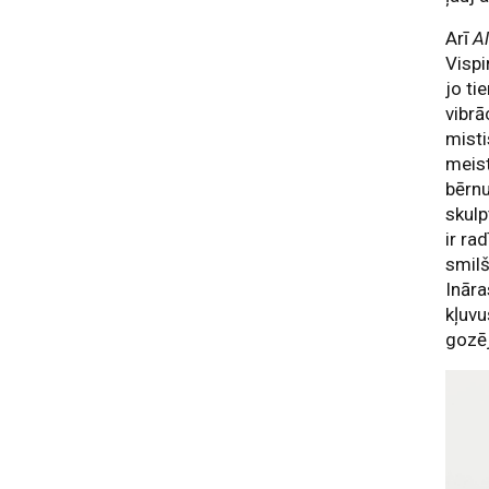
Arī
A
Vispi
jo ti
vibrā
misti
meist
bērnu
skulp
ir ra
smilš
Ināra
kļuvu
gozēj