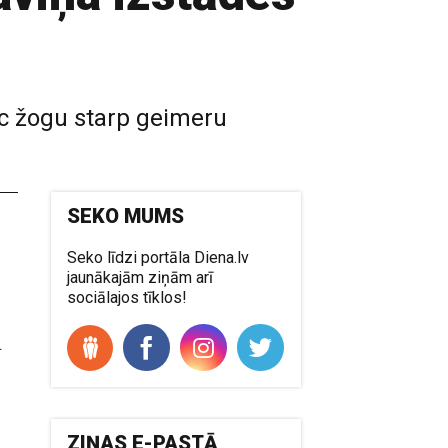
uc žogu starp geimeru
SEKO MUMS
Seko līdzi portāla Diena.lv
jaunākajām ziņām arī
sociālajos tīklos!
,
.
u
,
ZIŅAS E-PASTĀ