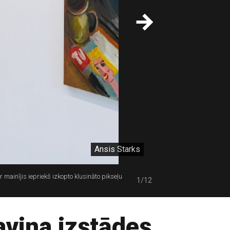
Ansis Starks
r mainījis iepriekš izkopto klusināto pikseļu
1/12
aviņa izstādes