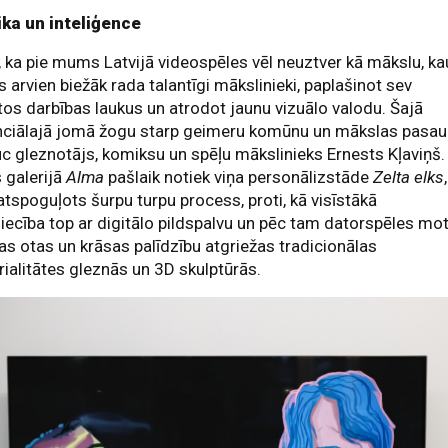
ika un inteliģence
, ka pie mums Latvijā videospēles vēl neuztver kā mākslu, ka
ās arvien biežāk rada talantīgi mākslinieki, paplašinot sev
tos darbības laukus un atrodot jaunu vizuālo valodu. Šajā
nciālajā jomā žogu starp geimeru komūnu un mākslas pasaul
c gleznotājs, komiksu un spēļu mākslinieks Ernests Kļaviņš.
 galerijā
Alma
pašlaik notiek viņa personālizstāde
Zelta elks
,
atspoguļots šurpu turpu process, proti, kā visīstākā
iecība top ar digitālo pildspalvu un pēc tam datorspēles mot
tas otas un krāsas palīdzību atgriežas tradicionālas
ialitātes gleznās un 3D skulptūrās.