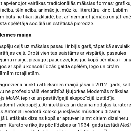
āt apvienojot vairākas tradicionālās mākslas formas: grafiku
iecību, tēlniecību, animāciju, mūziku, literatūru, kino. Labām
m būtu ne tikai jāizklaidē, bet arī nemanot jāmāca un jātrenē
īsta spēlētāja sociālā un estētiskā pieredze.
eksmes maiņa
spēļu ceļš uz mākslas pasauli ir bijis garš, tāpat kā savulaik
rāfijas ceļš. Droši vien tas saistāms ar vispārēju pasaules
juma maiņu, pieaugot paaudzei, kas jau kopš bērnības ir biju
os ar spēļu konsoli līdzās galda spēlēm, lego un citām
tāmām rotaļlietām.
agrieziena punktu attieksmes maiņā jāsauc 2012. gads, kad
vu ne profesionālā vienprātībā Ņujorkas Modernās mākslas
ejs
MoMA
iepirka un pastāvīgajā ekspozīcijā izstādīja
adsmit videospēļu. Arhitektūras un dizaina nodaļas kurator
s Antonelli veidotā kolekcija iekļāvās mūsdienu dizaina
ijā Lietišķais dizains kopā ar aptuveni simt citiem dizaineru
em. Kuratore rīkojās pēc līdzības ar 1934. gada izstādi
Mašī