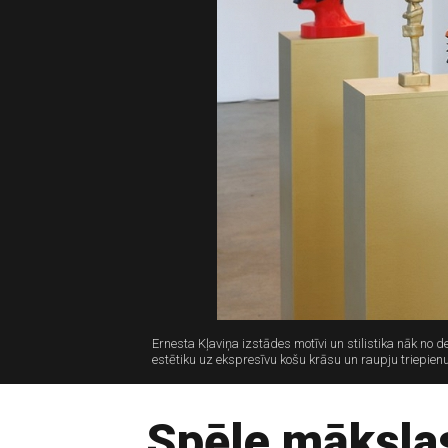
Ernesta Kļaviņa izstādes motīvi un stilistika nāk no 
estētiku uz ekspresīvu košu krāsu un raupju triepienu
Spēle mākslas