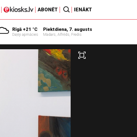
ABONĒT
IENĀKT
Rīgā +21 °C
Piektdiena, 7. augusts
Daļēji apmācies
Madars, Alfrēds, Fredis