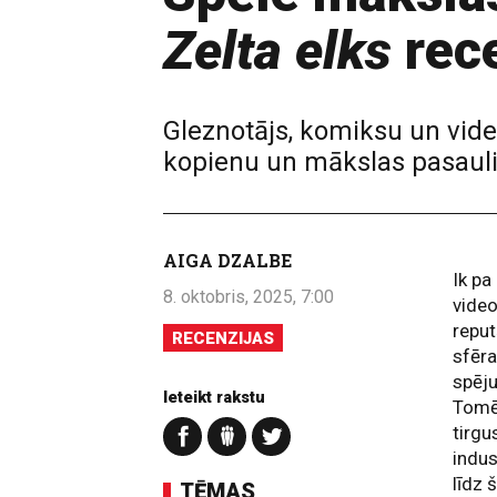
Zelta elks
rece
Gleznotājs, komiksu un vid
kopienu un mākslas pasaul
AIGA DZALBE
Ik pa
8. oktobris, 2025, 7:00
video
reput
RECENZIJAS
sfēra
spēju
Ieteikt rakstu
Tomēr
tirgu
indus
līdz 
TĒMAS