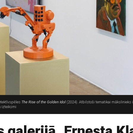
detektīvspēles
The Rise of the Golden Idol
(2024). Atbilstoši tematikai mākslinieks i
 izteiksmi
 galerijā. Ernesta Kļ