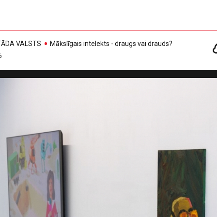
, TĀDA VALSTS
Mākslīgais intelekts - draugs vai drauds?
6