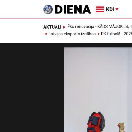
KDi
Ēku renovācija - KĀDS MĀJOKLIS
AKTUĀLI
Latvijas eksporta izcilības
PK futbolā - 202