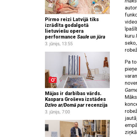
māks
autom
funkc
Pirmo reizi Latvijā tiks
video
izrādīta godalgotā
īpašī
lietuviešu opera
kuru
performance
Saule un jūra
seko,
3. jūnijs, 13:55
robe
Pa to
pieņe
varam
nove
GameP
Mājas ir darbības vārds.
Māksl
Kaspara Groševa izstādes
konce
Dzīvo ar/Domā par
recenzija
robež
3. jūnijs, 7:00
jautā
empāt
ziņkā