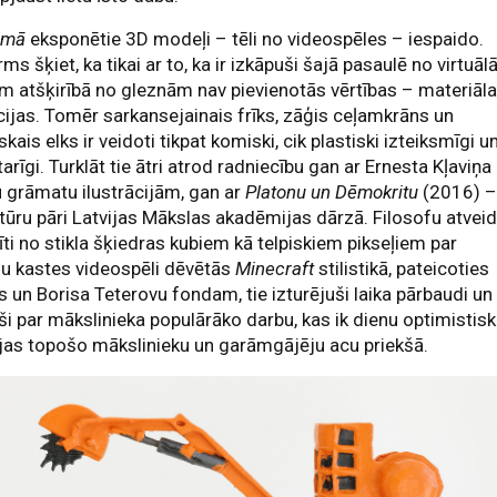
lmā
eksponētie 3D modeļi – tēli no videospēles – iespaido.
rms šķiet, ka tikai ar to, ka ir izkāpuši šajā pasaulē no virtuālā
em atšķirībā no gleznām nav pievienotās vērtības – materiāl
cijas. Tomēr sarkansejainais frīks, zāģis ceļamkrāns un
skais elks ir veidoti tikpat komiski, cik plastiski izteiksmīgi u
arīgi. Turklāt tie ātri atrod radniecību gan ar Ernesta Kļaviņa
 grāmatu ilustrācijām, gan ar
Platonu un Dēmokritu
(2016) 
tūru pāri Latvijas Mākslas akadēmijas dārzā. Filosofu atveid
dīti no stikla šķiedras kubiem kā telpiskiem pikseļiem par
u kastes videospēli dēvētās
Minecraft
stilistikā, pateicoties
s un Borisa Teterovu fondam, tie izturējuši laika pārbaudi un
ši par mākslinieka populārāko darbu, kas ik dienu optimistisk
as topošo mākslinieku un garāmgājēju acu priekšā.