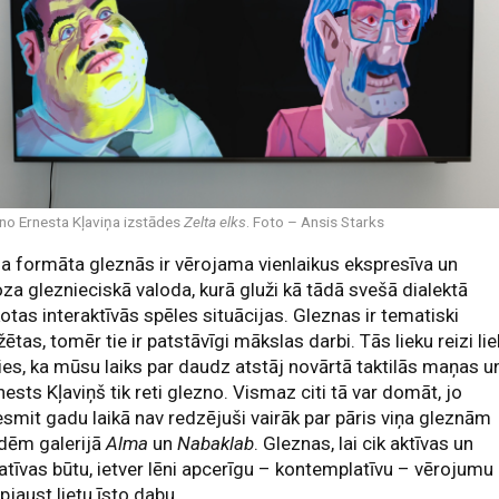
no Ernesta Kļaviņa izstādes
Zelta elks
. Foto – Ansis Starks
la formāta gleznās ir vērojama vienlaikus ekspresīva un
za gleznieciskā valoda, kurā gluži kā tādā svešā dialektā
kotas interaktīvās spēles situācijas. Gleznas ir tematiski
ētas, tomēr tie ir patstāvīgi mākslas darbi. Tās lieku reizi lie
ies, ka mūsu laiks par daudz atstāj novārtā taktilās maņas u
nests Kļaviņš tik reti glezno. Vismaz citi tā var domāt, jo
smit gadu laikā nav redzējuši vairāk par pāris viņa gleznām
ādēm galerijā
Alma
un
Nabaklab
. Gleznas, lai cik aktīvas un
ratīvas būtu, ietver lēni apcerīgu – kontemplatīvu – vērojumu
apjaust lietu īsto dabu.