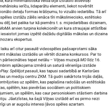
la
, kurā minimālistiskā veidā bija izstādīti atsevišķi
ehānisku ierīču, lidaparātu elementi, liekot novērtēt
ionālo detaļu formas krāšņumu, to vizuālo iedarbību. Tā arī
spēles izstāžu zālēs ienāca tīri māksliniecisko, estētisko
bu dēļ, bet palika tur kā piemērs t. s. mijiedarbības dizainam,
MoMA
arvien turpina kolekcionēt un kura straujajai attīstībai
 iesaistot jomas izpētē dažādu digitālās mākslas un dizaina
žnozaru ekspertus.
 laiku arī citur pasaulē videospēles pašsaprotami sāka
mt mākslas izstādēs un vērtēt dizaina konkursos. Par to
 pārliecināties tepat netālu – Viļņas muzejā
MO
līdz 16.
mbrim aplūkojama izmērā un saturā vērienīga izstāde
lay. Spēlējot pasauli
, kas tapusi sadarbībā ar Karlsrūes
as un mediju centru ZKM. Tā gudri sakārtota trijās daļās,
ntrējoties uz spēlēm, kas paplašina radošās un estētiskās
as, spēlēm, kas pievēršas sociāliem un politiskiem
jumiem, un spēlēm, kas caur personiskiem stāstiem darbina
iju. Jāatzīstas, ka šajā Viļņas izstādē arī es pirmo reizi
rīgi un ar augošu interesi ļāvos spēles azartam.