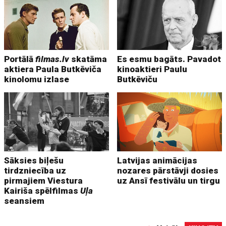
Portālā
filmas.lv
skatāma
Es esmu bagāts. Pavadot
aktiera Paula Butkēviča
kinoaktieri Paulu
kinolomu izlase
Butkēviču
Sāksies biļešu
Latvijas animācijas
tirdzniecība uz
nozares pārstāvji dosies
pirmajiem Viestura
uz Ansī festivālu un tirgu
Kairiša spēlfilmas
Uļa
seansiem