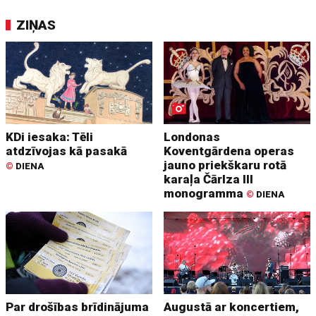
ZIŅAS
KDi iesaka: Tēli
Londonas
atdzīvojas kā pasakā
Koventgārdena operas
jauno priekškaru rotā
©
DIENA
karaļa Čārlza III
monogramma
©
DIENA
Par drošības brīdinājuma
Augustā ar koncertiem,