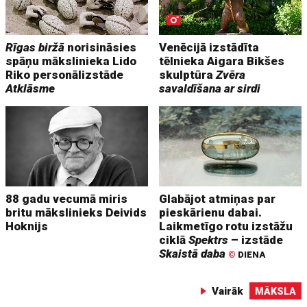
Rīgas biržā
norisināsies
Venēcijā izstādīta
spāņu mākslinieka Lido
tēlnieka Aigara Bikšes
Riko personālizstāde
skulptūra
Zvēra
Atklāsme
savaldīšana ar sirdi
88 gadu vecumā miris
Glabājot atmiņas par
britu mākslinieks Deivids
pieskārienu dabai.
Hoknijs
Laikmetīgo rotu izstāžu
ciklā
Spektrs
– izstāde
Skaistā daba
©
DIENA
Vairāk
MĀKSLA