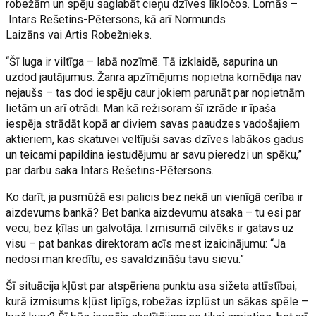
robežām un spēju saglabāt cieņu dzīves līkločos. Lomās –
Intars Rešetins-Pētersons, kā arī Normunds
Laizāns vai Artis Robežnieks.
“Šī luga ir viltīga – labā nozīmē. Tā izklaidē, sapurina un
uzdod jautājumus. Žanra apzīmējums nopietna komēdija nav
nejaušs – tas dod iespēju caur jokiem parunāt par nopietnām
lietām un arī otrādi. Man kā režisoram šī izrāde ir īpaša
iespēja strādāt kopā ar diviem savas paaudzes vadošajiem
aktieriem, kas skatuvei veltījuši savas dzīves labākos gadus
un teicami papildina iestudējumu ar savu pieredzi un spēku,”
par darbu saka Intars Rešetins-Pētersons.
Ko darīt, ja pusmūžā esi palicis bez nekā un vienīgā cerība ir
aizdevums bankā? Bet banka aizdevumu atsaka – tu esi par
vecu, bez ķīlas un galvotāja. Izmisumā cilvēks ir gatavs uz
visu – pat bankas direktoram acīs mest izaicinājumu: “Ja
nedosi man kredītu, es savaldzināšu tavu sievu.”
Šī situācija kļūst par atspēriena punktu asa sižeta attīstībai,
kurā izmisums kļūst lipīgs, robežas izplūst un sākas spēle –