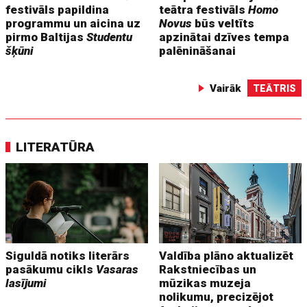
festivāls papildina
teātra festivāls
Homo
programmu un aicina uz
Novus
būs veltīts
pirmo Baltijas
Studentu
apzinātai dzīves tempa
šķūni
palēnināšanai
Vairāk
TEĀTRIS
LITERATŪRA
Siguldā notiks literārs
Valdība plāno aktualizēt
pasākumu cikls
Vasaras
Rakstniecības un
lasījumi
mūzikas muzeja
nolikumu, precizējot