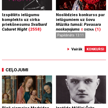
Izspēlēts ielūgumu
Noslēdzies konkurss par
komplekts uz cirka
ielūgumiem uz šovu
priekšnesumu
Svalbard
Mūzika tumsā: Pavasara
Cabaret Night
(2558)
noskaņojums
(1)
©
DIENA
Papildināts 13:11
Vairāk
KONKURSI
CEĻOJUMI
Rīgā ciemojas Madrides
Izstāde
Mūžīgi Čaks