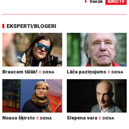
Vairāk
KINO/TV
EKSPERTI/BLOGERI
Braucam tālāk!
Lāča paziņojums
©
DIENA
©
DIENA
Noasa šķirsts
Slepena vara
©
DIENA
©
DIENA