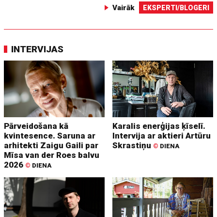
Vairāk
EKSPERTI/BLOGERI
INTERVIJAS
Pārveidošana kā
Karalis enerģijas ķīselī.
kvintesence. Saruna ar
Intervija ar aktieri Artūru
arhitekti Zaigu Gaili par
Skrastiņu
©
DIENA
Mīsa van der Roes balvu
2026
©
DIENA