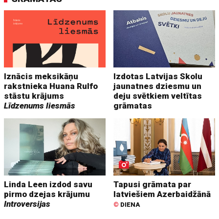
Iznācis meksikāņu
Izdotas Latvijas Skolu
rakstnieka Huana Rulfo
jaunatnes dziesmu un
stāstu krājums
deju svētkiem veltītas
Līdzenums liesmās
grāmatas
Linda Leen izdod savu
Tapusi grāmata par
pirmo dzejas krājumu
latviešiem Azerbaidžānā
Introversijas
©
DIENA