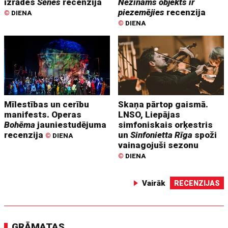
izrādes
Sēnes
recenzija
Nezināms objekts ir
piezemējies
recenzija
©
DIENA
©
DIENA
Mīlestības un cerību
Skaņa pārtop gaismā.
manifests. Operas
LNSO, Liepājas
Bohēma
jauniestudējuma
simfoniskais orķestris
recenzija
un
Sinfonietta Rīga
spoži
©
DIENA
vainagojuši sezonu
©
DIENA
Vairāk
RECENZIJAS
GRĀMATAS