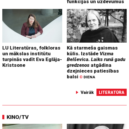
funkcijas un uzdevumus
LU Literatūras, folkloras
Kā starmeša gaismas
un mākslas institūtu
kūlis. Izstāde
Vizma
turpinās vadīt Eva Eglāja-
Belševica. Laiks runā gadu
Kristsone
gredzenos
atgādina
dzejnieces patiesības
balsi
©
DIENA
Vairāk
LITERATŪRA
KINO/TV