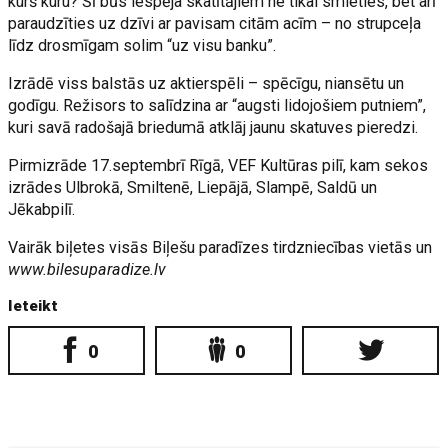
kurš kuru? Šī būs iespēja skatītājiem ne tikai smieties, bet arī
paraudzīties uz dzīvi ar pavisam citām acīm – no strupceļa
līdz drosmīgam solim “uz visu banku”.
Izrādē viss balstās uz aktierspēli – spēcīgu, niansētu un
godīgu. Režisors to salīdzina ar “augsti lidojošiem putniem”,
kuri savā radošajā briedumā atklāj jaunu skatuves pieredzi.
Pirmizrāde 17.septembrī Rīgā, VEF Kultūras pilī, kam sekos
izrādes Ulbrokā, Smiltenē, Liepājā, Slampē, Saldū un
Jēkabpilī.
Vairāk biļetes visās Biļešu paradīzes tirdzniecības vietās un
www.bilesuparadize.lv
Ieteikt
0
0