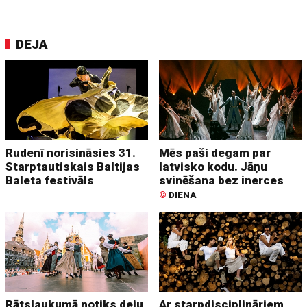
DEJA
Rudenī norisināsies 31.
Mēs paši degam par
Starptautiskais Baltijas
latvisko kodu. Jāņu
Baleta festivāls
svinēšana bez inerces
©
DIENA
Rātslaukumā notiks deju
Ar starpdisciplināriem