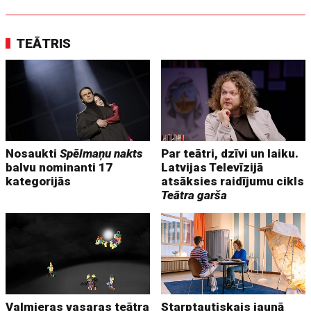
TEĀTRIS
Nosaukti
Spēlmaņu nakts
Par teātri, dzīvi un laiku.
balvu nominanti 17
Latvijas Televīzijā
kategorijās
atsāksies raidījumu cikls
Teātra garša
Valmieras vasaras teātra
Starptautiskais jaunā