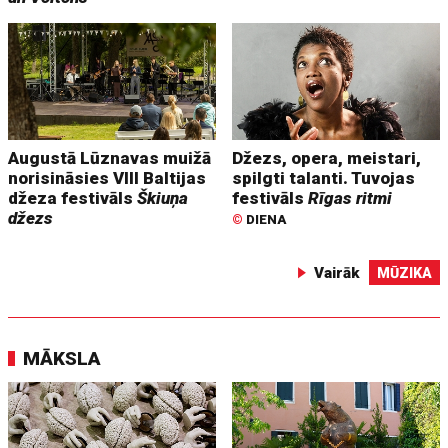
Augustā Lūznavas muižā
Džezs, opera, meistari,
norisināsies VIII Baltijas
spilgti talanti. Tuvojas
džeza festivāls
Škiuņa
festivāls
Rīgas ritmi
džezs
©
DIENA
Vairāk
MŪZIKA
MĀKSLA