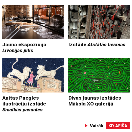
Jauna ekspozīcija
Izstāde
Atstātās liesmas
Livonijas pilis
Anitas Paegles
Divas jaunas izstādes
ilustrāciju izstāde
Māksla XO galerijā
Smalkās pasaules
Vairāk
KD AFIŠA