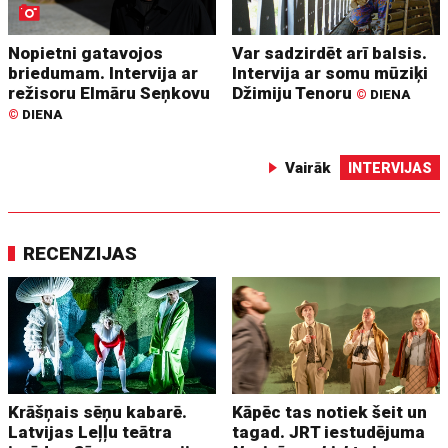
Nopietni gatavojos
Var sadzirdēt arī balsis.
briedumam. Intervija ar
Intervija ar somu mūziķi
režisoru Elmāru Seņkovu
Džimiju Tenoru
©
DIENA
©
DIENA
Vairāk
INTERVIJAS
RECENZIJAS
Krāšņais sēņu kabarē.
Kāpēc tas notiek šeit un
Latvijas Leļļu teātra
tagad. JRT iestudējuma