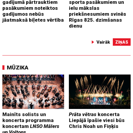
gadījumā pārtrauktiem
sporta pasākumiem un
pasākumiem noteiktos
ielu mākslas
gadījumos nebūs
priekšnesumiem svinēs
jāatmaksā biļetes vērtība
Rīgas 825. dzimšanas
dienu
Vairāk
ZIŅAS
MŪZIKA
Mainīts solists un
Prāta vētras
koncerta
koncerta programma
Liepājā īpašie viesi būs
koncertam
LNSO Mālers
Chris Noah un Fiņķis
un Voltons