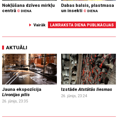
Nokļūšana dzīves mirkļu
Dabas balsis, plastmasa
centrā
un insekti
©
DIENA
©
DIENA
Vairāk
LAIKRAKSTA DIENA PUBLIKĀCIJAS
AKTUĀLI
Jauna ekspozīcija
Izstāde
Atstātās liesmas
Livonijas pilis
26. jūnijs, 23:24
26. jūnijs, 23:35