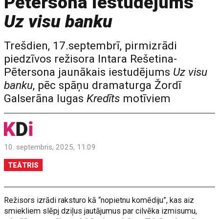
Pētersona iestudējums
Uz visu banku
Trešdien, 17.septembrī, pirmizrādi
piedzīvos režisora Intara Rešetina-
Pētersona jaunākais iestudējums
Uz visu
banku
, pēc spāņu dramaturga Žordī
Galserāna lugas
Kredīts
motīviem
10. septembris, 2025, 11:09
TEĀTRIS
Režisors izrādi raksturo kā “nopietnu komēdiju”, kas aiz
smiekliem slēpj dziļus jautājumus par cilvēka izmisumu,