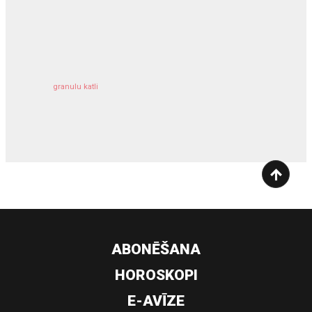
kravu apdrošināšana
granulu katli
siltumsūknis
ABONĒŠANA
HOROSKOPI
E-AVĪZE