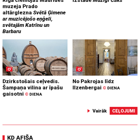
muzeja Prado
altārglezna
Svētā Ģimene
ar muzicējošo eņģeli,
svētajām Katrīnu un
Barbaru
Dzirkstošais ceļvedis.
No Pakrojas līdz
Šampaņa vilina ar īpašu
Ilzenbergai
©
DIENA
gaisotni
©
DIENA
Vairāk
CEĻOJUMI
KD AFIŠA