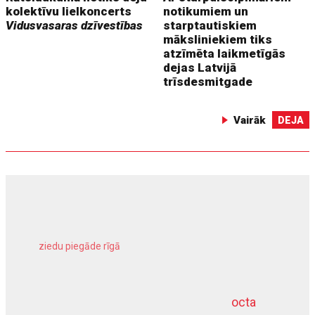
kolektīvu lielkoncerts
notikumiem un
Vidusvasaras dzīvestības
starptautiskiem
māksliniekiem tiks
atzīmēta laikmetīgās
dejas Latvijā
trīsdesmitgade
Vairāk
DEJA
ziedu piegāde rīgā
meliorācijas darbi
octa
dziļurbums