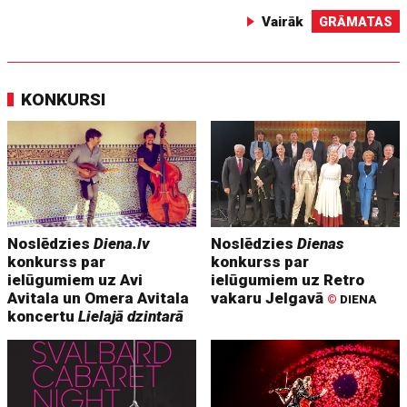
Vairāk
GRĀMATAS
KONKURSI
Noslēdzies
Diena.lv
Noslēdzies
Dienas
konkurss par
konkurss par
ielūgumiem uz Avi
ielūgumiem uz Retro
Avitala un Omera Avitala
vakaru Jelgavā
©
DIENA
koncertu
Lielajā dzintarā