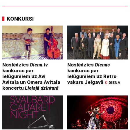
KONKURSI
Noslēdzies
Diena.lv
Noslēdzies
Dienas
konkurss par
konkurss par
ielūgumiem uz Avi
ielūgumiem uz Retro
Avitala un Omera Avitala
vakaru Jelgavā
©
DIENA
koncertu
Lielajā dzintarā