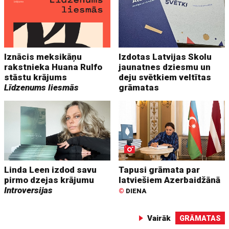
Iznācis meksikāņu
Izdotas Latvijas Skolu
rakstnieka Huana Rulfo
jaunatnes dziesmu un
stāstu krājums
deju svētkiem veltītas
Līdzenums liesmās
grāmatas
Linda Leen izdod savu
Tapusi grāmata par
pirmo dzejas krājumu
latviešiem Azerbaidžānā
Introversijas
©
DIENA
Vairāk
GRĀMATAS