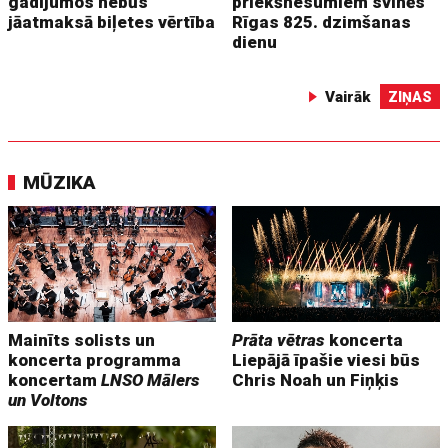
gadījumos nebūs
priekšnesumiem svinēs
jāatmaksā biļetes vērtība
Rīgas 825. dzimšanas
dienu
Vairāk
ZIŅAS
MŪZIKA
Mainīts solists un
Prāta vētras
koncerta
koncerta programma
Liepājā īpašie viesi būs
koncertam
LNSO Mālers
Chris Noah un Fiņķis
un Voltons