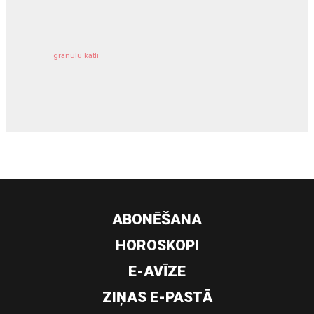
granulu katli
siltumsūknis
ABONĒŠANA
HOROSKOPI
E-AVĪZE
ZIŅAS E-PASTĀ