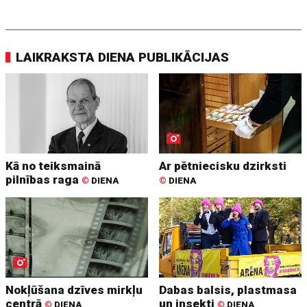
LAIKRAKSTA DIENA PUBLIKĀCIJAS
Kā no teiksmainā
Ar pētniecisku dzirksti
pilnības raga
©
DIENA
©
DIENA
Nokļūšana dzīves mirkļu
Dabas balsis, plastmasa
centrā
un insekti
©
DIENA
©
DIENA