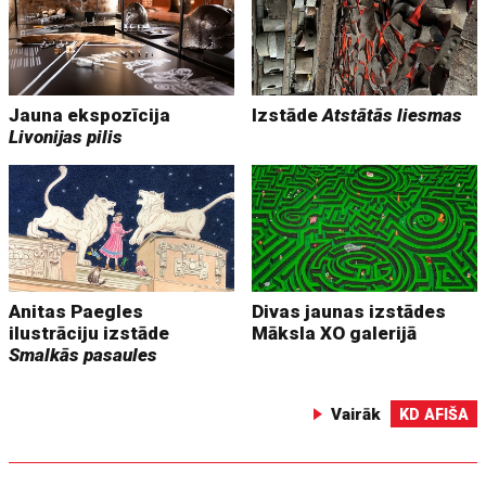
Jauna ekspozīcija
Izstāde
Atstātās liesmas
Livonijas pilis
Anitas Paegles
Divas jaunas izstādes
ilustrāciju izstāde
Māksla XO galerijā
Smalkās pasaules
Vairāk
KD AFIŠA