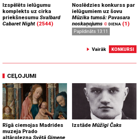
Izspēlēts ielūgumu
Noslēdzies konkurss par
komplekts uz cirka
ielūgumiem uz šovu
priekšnesumu
Svalbard
Mūzika tumsā: Pavasara
Cabaret Night
(2544)
noskaņojums
(1)
©
DIENA
Papildināts 13:11
Vairāk
KONKURSI
CEĻOJUMI
Rīgā ciemojas Madrides
Izstāde
Mūžīgi Čaks
muzeja Prado
altārglezna
Svētā Ģimene