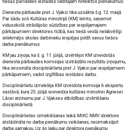
tiešās pārvaldes iestādes vadītājam noteiktos pienākumus.
Dienesta pārbaude pret J. Vjaksi tika uzsākta š.g. 12. maijā.
Par šādu soli Kultūras ministrijā (KM) lemts, saņemot
vidusskolā strādājošo sūdzības par iespējamajiem
pārkāpumiem direktores rīcībā, kas tiešā veidā nelabvēlīgi
ietekmējis skolas darbinieku iespējas pildīt savus tiešos
darba pienākumus.
KM jau ziņoja, ka š. g. 11. jūlijā, izvērtējot KM izveidotās
dienesta pārbaudes komisijas izstrādāto rezultātu ziņojumu,
tika ierosināta disciplinārlieta pret J. Vjaksi par iespējamiem
pārkāpumiem, vadot izglītības iestādes darbu.
Disciplinārlietu izmeklēja KM izveidota komisija 6 ekspertu
sastāvā, kura 25. jūlijā iesniedza kultūras ministrei Agnesei
Lācei atzinumu par J. Vjakses atbildības izvērtēšanu
disciplinārlietā.
Disciplinārlietas izmeklēšanas laikā MIKC NMV direktore
atstādināta no darba pienākumu veikšanas, neizmaksājot
darba samaksu. Uz šo laiku par direktora pienākumu