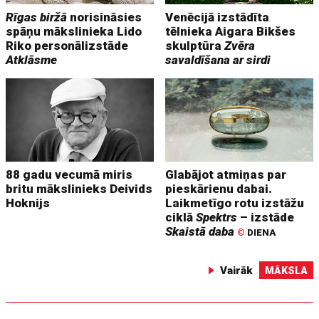
Rīgas biržā
norisināsies
Venēcijā izstādīta
spāņu mākslinieka Lido
tēlnieka Aigara Bikšes
Riko personālizstāde
skulptūra
Zvēra
Atklāsme
savaldīšana ar sirdi
88 gadu vecumā miris
Glabājot atmiņas par
britu mākslinieks Deivids
pieskārienu dabai.
Hoknijs
Laikmetīgo rotu izstāžu
ciklā
Spektrs
– izstāde
Skaistā daba
©
DIENA
Vairāk
MĀKSLA