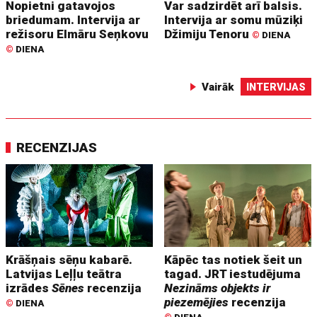
Nopietni gatavojos
Var sadzirdēt arī balsis.
briedumam. Intervija ar
Intervija ar somu mūziķi
režisoru Elmāru Seņkovu
Džimiju Tenoru
©
DIENA
©
DIENA
Vairāk
INTERVIJAS
RECENZIJAS
Krāšņais sēņu kabarē.
Kāpēc tas notiek šeit un
Latvijas Leļļu teātra
tagad. JRT iestudējuma
izrādes
Sēnes
recenzija
Nezināms objekts ir
piezemējies
recenzija
©
DIENA