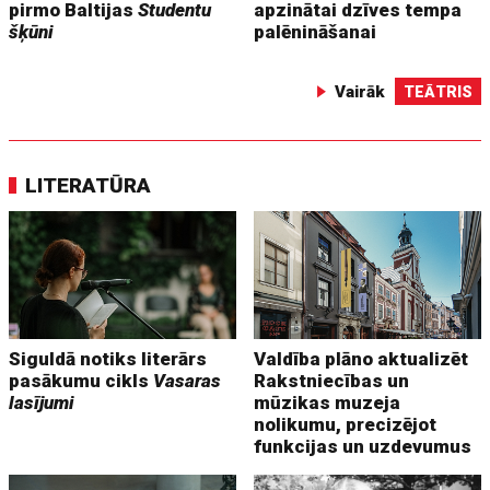
pirmo Baltijas
Studentu
apzinātai dzīves tempa
šķūni
palēnināšanai
Vairāk
TEĀTRIS
LITERATŪRA
Siguldā notiks literārs
Valdība plāno aktualizēt
pasākumu cikls
Vasaras
Rakstniecības un
lasījumi
mūzikas muzeja
nolikumu, precizējot
funkcijas un uzdevumus