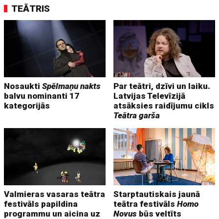
TEĀTRIS
Nosaukti
Spēlmaņu nakts
Par teātri, dzīvi un laiku.
balvu nominanti 17
Latvijas Televīzijā
kategorijās
atsāksies raidījumu cikls
Teātra garša
Valmieras vasaras teātra
Starptautiskais jaunā
festivāls papildina
teātra festivāls
Homo
programmu un aicina uz
Novus
būs veltīts