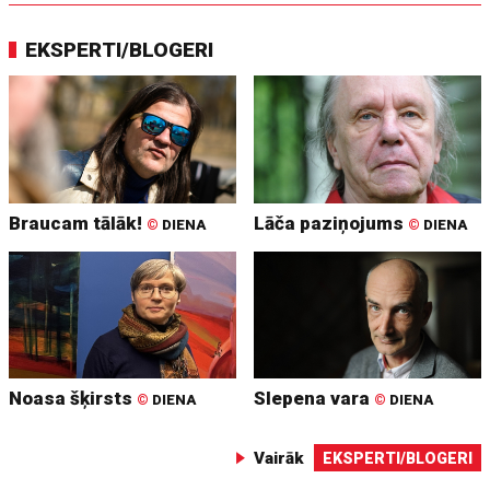
EKSPERTI/BLOGERI
Braucam tālāk!
Lāča paziņojums
©
DIENA
©
DIENA
Noasa šķirsts
Slepena vara
©
DIENA
©
DIENA
Vairāk
EKSPERTI/BLOGERI