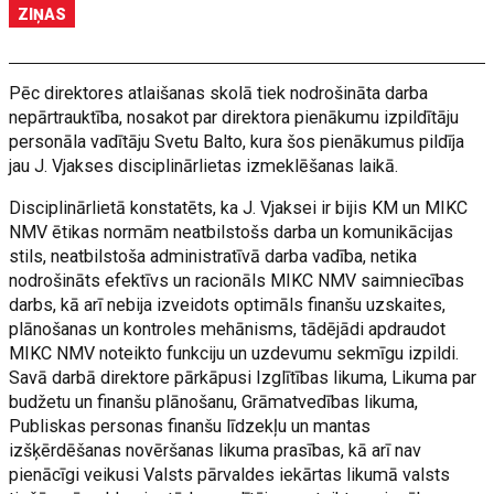
ZIŅAS
Pēc direktores atlaišanas skolā tiek nodrošināta darba
nepārtrauktība, nosakot par direktora pienākumu izpildītāju
personāla vadītāju Svetu Balto, kura šos pienākumus pildīja
jau J. Vjakses disciplinārlietas izmeklēšanas laikā.
Disciplinārlietā konstatēts, ka J. Vjaksei ir bijis KM un MIKC
NMV ētikas normām neatbilstošs darba un komunikācijas
stils, neatbilstoša administratīvā darba vadība, netika
nodrošināts efektīvs un racionāls MIKC NMV saimniecības
darbs, kā arī nebija izveidots optimāls finanšu uzskaites,
plānošanas un kontroles mehānisms, tādējādi apdraudot
MIKC NMV noteikto funkciju un uzdevumu sekmīgu izpildi.
Savā darbā direktore pārkāpusi Izglītības likuma, Likuma par
budžetu un finanšu plānošanu, Grāmatvedības likuma,
Publiskas personas finanšu līdzekļu un mantas
izšķērdēšanas novēršanas likuma prasības, kā arī nav
pienācīgi veikusi Valsts pārvaldes iekārtas likumā valsts