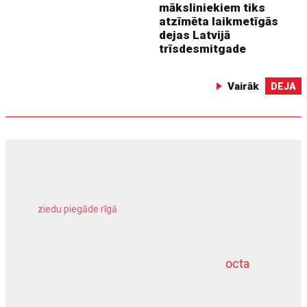
māksliniekiem tiks
atzīmēta laikmetīgās
dejas Latvijā
trīsdesmitgade
Vairāk
DEJA
ziedu piegāde rīgā
meliorācijas darbi
octa
dziļurbums
kravu apdrošināšana