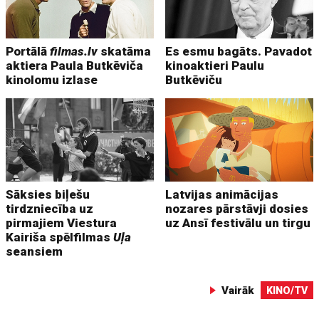
Portālā
filmas.lv
skatāma
Es esmu bagāts. Pavadot
aktiera Paula Butkēviča
kinoaktieri Paulu
kinolomu izlase
Butkēviču
Sāksies biļešu
Latvijas animācijas
tirdzniecība uz
nozares pārstāvji dosies
pirmajiem Viestura
uz Ansī festivālu un tirgu
Kairiša spēlfilmas
Uļa
seansiem
Vairāk
KINO/TV