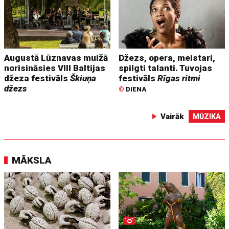
Augustā Lūznavas muižā
Džezs, opera, meistari,
norisināsies VIII Baltijas
spilgti talanti. Tuvojas
džeza festivāls
Škiuņa
festivāls
Rīgas ritmi
džezs
©
DIENA
Vairāk
MŪZIKA
MĀKSLA