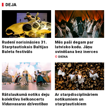
DEJA
Rudenī norisināsies 31.
Mēs paši degam par
Starptautiskais Baltijas
latvisko kodu. Jāņu
Baleta festivāls
svinēšana bez inerces
©
DIENA
Rātslaukumā notiks deju
Ar starpdisciplināriem
kolektīvu lielkoncerts
notikumiem un
Vidusvasaras dzīvestības
starptautiskiem