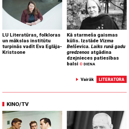
LU Literatūras, folkloras
Kā starmeša gaismas
un mākslas institūtu
kūlis. Izstāde
Vizma
turpinās vadīt Eva Eglāja-
Belševica. Laiks runā gadu
Kristsone
gredzenos
atgādina
dzejnieces patiesības
balsi
©
DIENA
Vairāk
LITERATŪRA
KINO/TV