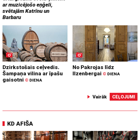
ar muzicējošo eņģeli,
svētajām Katrīnu un
Barbaru
Dzirkstošais ceļvedis.
No Pakrojas līdz
Šampaņa vilina ar īpašu
Ilzenbergai
©
DIENA
gaisotni
©
DIENA
Vairāk
CEĻOJUMI
KD AFIŠA