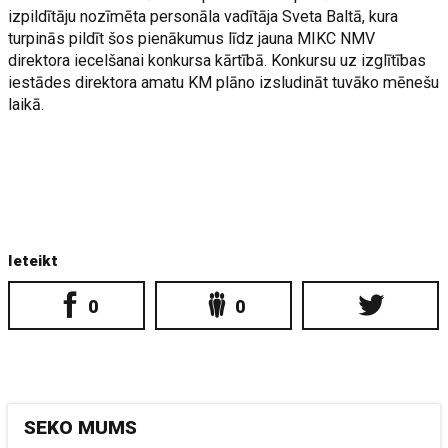
izpildītāju nozīmēta personāla vadītāja Sveta Baltā, kura
turpinās pildīt šos pienākumus līdz jauna MIKC NMV
direktora iecelšanai konkursa kārtībā. Konkursu uz izglītības
iestādes direktora amatu KM plāno izsludināt tuvāko mēnešu
laikā.
Ieteikt
0
0
SEKO MUMS