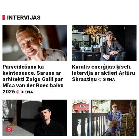
INTERVIJAS
Pārveidošana kā
Karalis enerģijas ķīselī.
kvintesence. Saruna ar
Intervija ar aktieri Artūru
arhitekti Zaigu Gaili par
Skrastiņu
©
DIENA
Mīsa van der Roes balvu
2026
©
DIENA