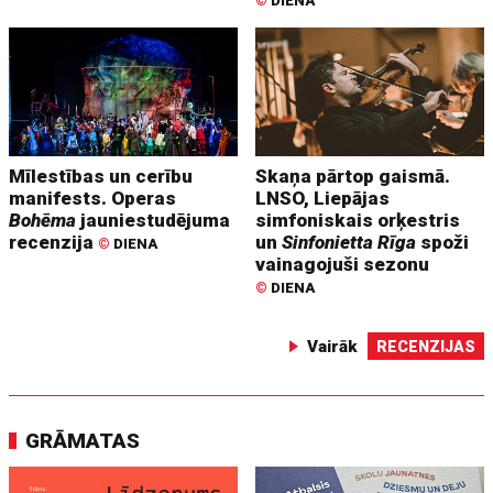
©
DIENA
Mīlestības un cerību
Skaņa pārtop gaismā.
manifests. Operas
LNSO, Liepājas
Bohēma
jauniestudējuma
simfoniskais orķestris
recenzija
un
Sinfonietta Rīga
spoži
©
DIENA
vainagojuši sezonu
©
DIENA
Vairāk
RECENZIJAS
GRĀMATAS