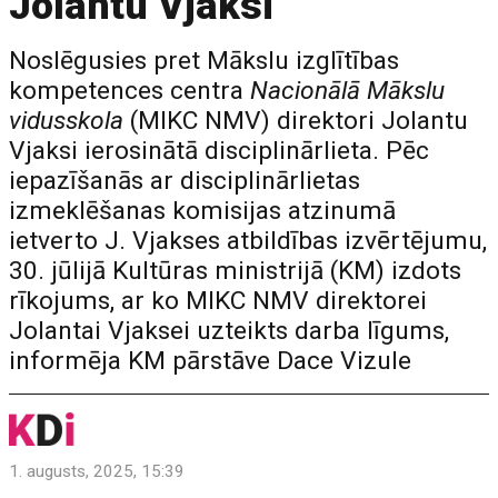
Jolantu Vjaksi
Noslēgusies pret Mākslu izglītības
kompetences centra
Nacionālā Mākslu
vidusskola
(MIKC NMV) direktori Jolantu
Vjaksi ierosinātā disciplinārlieta. Pēc
iepazīšanās ar disciplinārlietas
izmeklēšanas komisijas atzinumā
ietverto J. Vjakses atbildības izvērtējumu,
30. jūlijā Kultūras ministrijā (KM) izdots
rīkojums, ar ko MIKC NMV direktorei
Jolantai Vjaksei uzteikts darba līgums,
informēja KM pārstāve Dace Vizule
1. augusts, 2025, 15:39