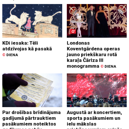
KDi iesaka: Tēli
Londonas
atdzīvojas kā pasakā
Koventgārdena operas
jauno priekškaru rotā
©
DIENA
karaļa Čārlza III
monogramma
©
DIENA
Par drošības brīdinājuma
Augustā ar koncertiem,
gadījumā pārtrauktiem
sporta pasākumiem un
pasākumiem noteiktos
ielu mākslas