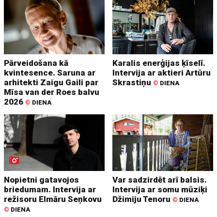
Pārveidošana kā
Karalis enerģijas ķīselī.
kvintesence. Saruna ar
Intervija ar aktieri Artūru
arhitekti Zaigu Gaili par
Skrastiņu
©
DIENA
Mīsa van der Roes balvu
2026
©
DIENA
Nopietni gatavojos
Var sadzirdēt arī balsis.
briedumam. Intervija ar
Intervija ar somu mūziķi
režisoru Elmāru Seņkovu
Džimiju Tenoru
©
DIENA
©
DIENA