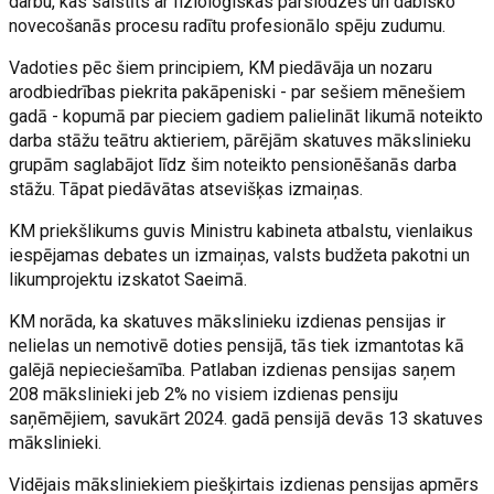
darbu, kas saistīts ar fizioloģiskas pārslodzes un dabisko
novecošanās procesu radītu profesionālo spēju zudumu.
Vadoties pēc šiem principiem, KM piedāvāja un nozaru
arodbiedrības piekrita pakāpeniski - par sešiem mēnešiem
gadā - kopumā par pieciem gadiem palielināt likumā noteikto
darba stāžu teātru aktieriem, pārējām skatuves mākslinieku
grupām saglabājot līdz šim noteikto pensionēšanās darba
stāžu. Tāpat piedāvātas atsevišķas izmaiņas.
KM priekšlikums guvis Ministru kabineta atbalstu, vienlaikus
iespējamas debates un izmaiņas, valsts budžeta pakotni un
likumprojektu izskatot Saeimā.
KM norāda, ka skatuves mākslinieku izdienas pensijas ir
nelielas un nemotivē doties pensijā, tās tiek izmantotas kā
galējā nepieciešamība. Patlaban izdienas pensijas saņem
208 mākslinieki jeb 2% no visiem izdienas pensiju
saņēmējiem, savukārt 2024. gadā pensijā devās 13 skatuves
mākslinieki.
Vidējais māksliniekiem piešķirtais izdienas pensijas apmērs