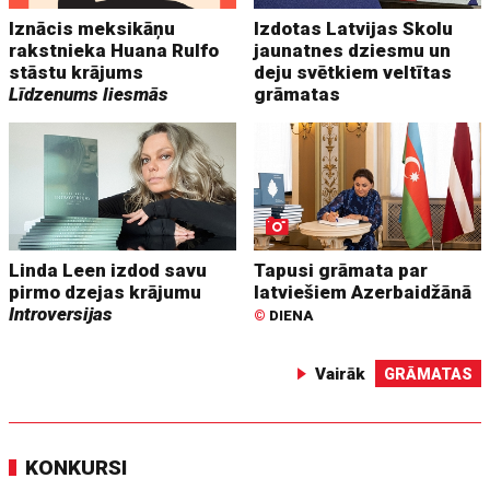
Iznācis meksikāņu
Izdotas Latvijas Skolu
rakstnieka Huana Rulfo
jaunatnes dziesmu un
stāstu krājums
deju svētkiem veltītas
Līdzenums liesmās
grāmatas
Linda Leen izdod savu
Tapusi grāmata par
pirmo dzejas krājumu
latviešiem Azerbaidžānā
Introversijas
©
DIENA
Vairāk
GRĀMATAS
KONKURSI