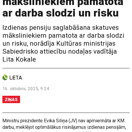
māksliniekiem pamatota
ar darba slodzi un risku
Izdienas pensiju saglabāšana skatuves
māksliniekiem pamatota ar darba slodzi
un risku, norādīja Kultūras ministrijas
Sabiedrisko attiecību nodaļas vadītāja
Lita Kokale
16. oktobris, 2025, 9:24
ZIŅAS
Ministru prezidente Evika Siliņa (JV) nav apmierināta ar KM
darbu, meklējot optimālākus risinājumus izdienas pensijām,