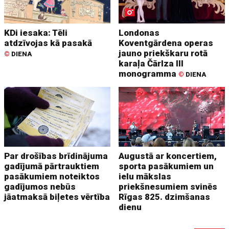
KDi iesaka: Tēli
Londonas
atdzīvojas kā pasakā
Koventgārdena operas
jauno priekškaru rotā
©
DIENA
karaļa Čārlza III
monogramma
©
DIENA
Par drošības brīdinājuma
Augustā ar koncertiem,
gadījumā pārtrauktiem
sporta pasākumiem un
pasākumiem noteiktos
ielu mākslas
gadījumos nebūs
priekšnesumiem svinēs
jāatmaksā biļetes vērtība
Rīgas 825. dzimšanas
dienu