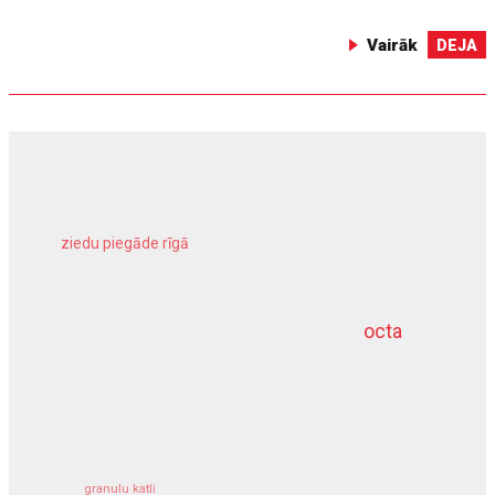
Vairāk
DEJA
ziedu piegāde rīgā
meliorācijas darbi
octa
dziļurbums
kravu apdrošināšana
granulu katli