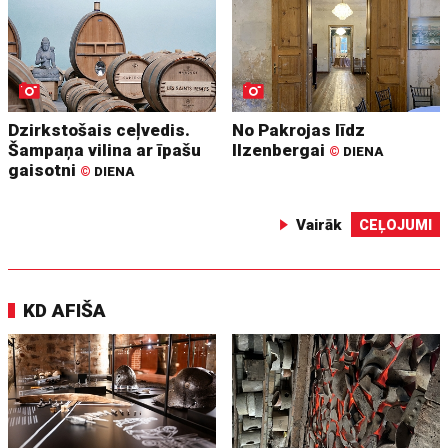
Dzirkstošais ceļvedis.
No Pakrojas līdz
Šampaņa vilina ar īpašu
Ilzenbergai
©
DIENA
gaisotni
©
DIENA
Vairāk
CEĻOJUMI
KD AFIŠA