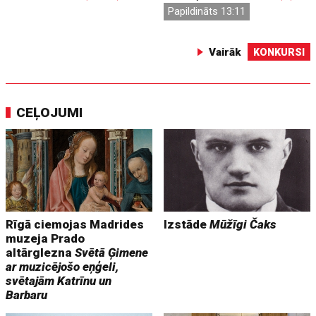
Papildināts 13:11
Vairāk
KONKURSI
CEĻOJUMI
Rīgā ciemojas Madrides
Izstāde
Mūžīgi Čaks
muzeja Prado
altārglezna
Svētā Ģimene
ar muzicējošo eņģeli,
svētajām Katrīnu un
Barbaru