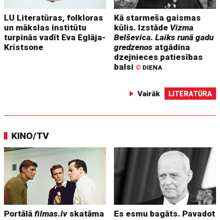
LU Literatūras, folkloras
Kā starmeša gaismas
un mākslas institūtu
kūlis. Izstāde
Vizma
turpinās vadīt Eva Eglāja-
Belševica. Laiks runā gadu
Kristsone
gredzenos
atgādina
dzejnieces patiesības
balsi
©
DIENA
Vairāk
LITERATŪRA
KINO/TV
Portālā
filmas.lv
skatāma
Es esmu bagāts. Pavadot