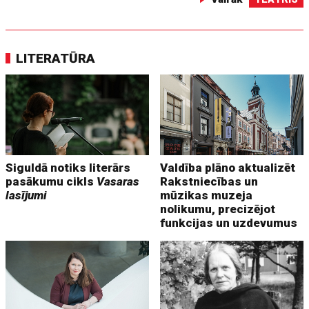
LITERATŪRA
Siguldā notiks literārs
Valdība plāno aktualizēt
pasākumu cikls
Vasaras
Rakstniecības un
lasījumi
mūzikas muzeja
nolikumu, precizējot
funkcijas un uzdevumus