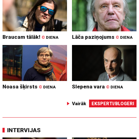
Braucam tālāk!
Lāča paziņojums
©
DIENA
©
DIENA
Noasa šķirsts
Slepena vara
©
DIENA
©
DIENA
Vairāk
EKSPERTI/BLOGERI
INTERVIJAS