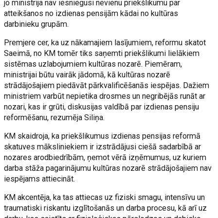
jo ministrija nav iesniegusi nevienu priekšlikumu par
atteikšanos no izdienas pensijām kādai no kultūras
darbinieku grupām.
Premjere cer, ka uz nākamajiem lasījumiem, reformu skatot
Saeimā, no KM tomēr tiks saņemti priekšlikumi lielākiem
sistēmas uzlabojumiem kultūras nozarē. Piemēram,
ministrijai būtu vairāk jādomā, kā kultūras nozarē
strādājošajiem piedāvāt pārkvalificēšanās iespējas. Dažiem
ministriem varbūt nepietika drosmes un negribējās runāt ar
nozari, kas ir grūti, diskusijas valdībā par izdienas pensiju
reformēšanu, rezumēja Siliņa.
KM skaidroja, ka priekšlikumus izdienas pensijas reformā
skatuves māksliniekiem ir izstrādājusi ciešā sadarbībā ar
nozares arodbiedrībām, ņemot vērā izņēmumus, uz kuriem
darba stāža pagarinājumu kultūras nozarē strādājošajiem nav
iespējams attiecināt.
KM akcentēja, ka tas attiecas uz fiziski smagu, intensīvu un
traumatiski riskantu izglītošanās un darba procesu, kā arī uz