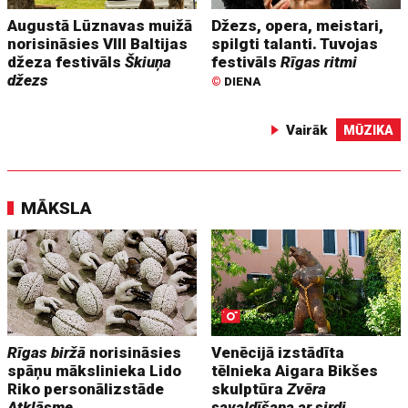
Augustā Lūznavas muižā
Džezs, opera, meistari,
norisināsies VIII Baltijas
spilgti talanti. Tuvojas
džeza festivāls
Škiuņa
festivāls
Rīgas ritmi
džezs
©
DIENA
Vairāk
MŪZIKA
MĀKSLA
Rīgas biržā
norisināsies
Venēcijā izstādīta
spāņu mākslinieka Lido
tēlnieka Aigara Bikšes
Riko personālizstāde
skulptūra
Zvēra
Atklāsme
savaldīšana ar sirdi