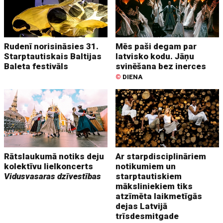
Rudenī norisināsies 31.
Mēs paši degam par
Starptautiskais Baltijas
latvisko kodu. Jāņu
Baleta festivāls
svinēšana bez inerces
©
DIENA
Rātslaukumā notiks deju
Ar starpdisciplināriem
kolektīvu lielkoncerts
notikumiem un
Vidusvasaras dzīvestības
starptautiskiem
māksliniekiem tiks
atzīmēta laikmetīgās
dejas Latvijā
trīsdesmitgade