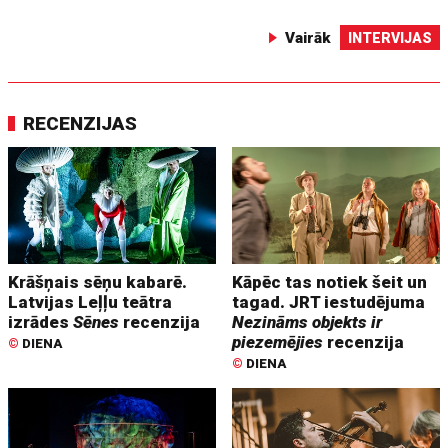
Vairāk
INTERVIJAS
RECENZIJAS
Krāšņais sēņu kabarē.
Kāpēc tas notiek šeit un
Latvijas Leļļu teātra
tagad. JRT iestudējuma
izrādes
Sēnes
recenzija
Nezināms objekts ir
piezemējies
recenzija
©
DIENA
©
DIENA