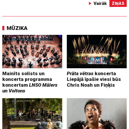
Vairāk
ZIŅAS
MŪZIKA
Mainīts solists un
Prāta vētras
koncerta
koncerta programma
Liepājā īpašie viesi būs
koncertam
LNSO Mālers
Chris Noah un Fiņķis
un Voltons