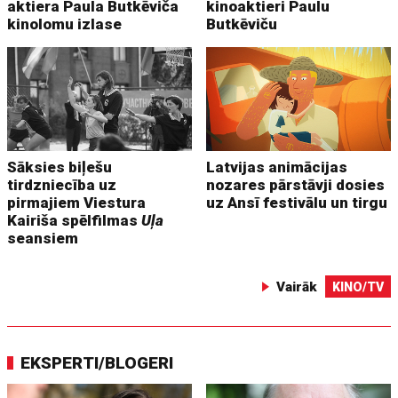
aktiera Paula Butkēviča
kinoaktieri Paulu
kinolomu izlase
Butkēviču
Sāksies biļešu
Latvijas animācijas
tirdzniecība uz
nozares pārstāvji dosies
pirmajiem Viestura
uz Ansī festivālu un tirgu
Kairiša spēlfilmas
Uļa
seansiem
Vairāk
KINO/TV
EKSPERTI/BLOGERI