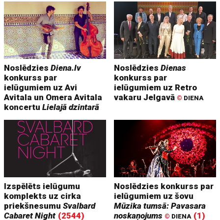
Noslēdzies
Diena.lv
Noslēdzies
Dienas
konkurss par
konkurss par
ielūgumiem uz Avi
ielūgumiem uz Retro
Avitala un Omera Avitala
vakaru Jelgavā
©
DIENA
koncertu
Lielajā dzintarā
Izspēlēts ielūgumu
Noslēdzies konkurss par
komplekts uz cirka
ielūgumiem uz šovu
priekšnesumu
Svalbard
Mūzika tumsā: Pavasara
Cabaret Night
(2544)
noskaņojums
(1)
©
DIENA