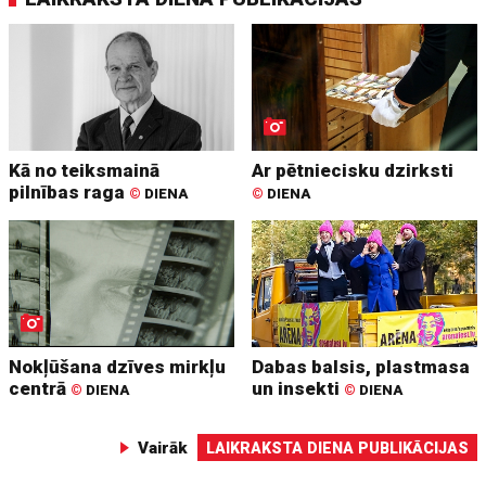
Kā no teiksmainā
Ar pētniecisku dzirksti
pilnības raga
©
DIENA
©
DIENA
Nokļūšana dzīves mirkļu
Dabas balsis, plastmasa
centrā
un insekti
©
DIENA
©
DIENA
Vairāk
LAIKRAKSTA DIENA PUBLIKĀCIJAS