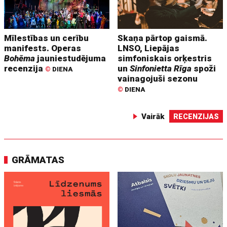
Mīlestības un cerību
Skaņa pārtop gaismā.
manifests. Operas
LNSO, Liepājas
Bohēma
jauniestudējuma
simfoniskais orķestris
recenzija
un
Sinfonietta Rīga
spoži
©
DIENA
vainagojuši sezonu
©
DIENA
Vairāk
RECENZIJAS
GRĀMATAS