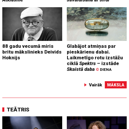
88 gadu vecumā miris
Glabājot atmiņas par
britu mākslinieks Deivids
pieskārienu dabai.
Hoknijs
Laikmetīgo rotu izstāžu
ciklā
Spektrs
– izstāde
Skaistā daba
©
DIENA
Vairāk
MĀKSLA
TEĀTRIS