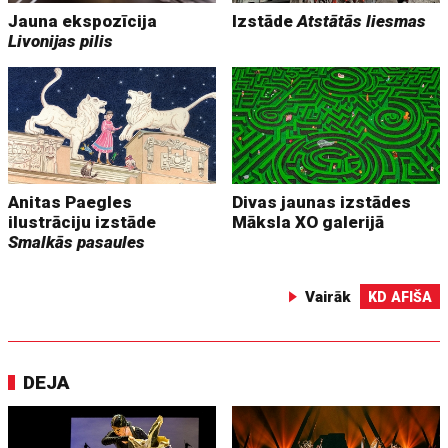
Jauna ekspozīcija
Izstāde
Atstātās liesmas
Livonijas pilis
Anitas Paegles
Divas jaunas izstādes
ilustrāciju izstāde
Māksla XO galerijā
Smalkās pasaules
Vairāk
KD AFIŠA
DEJA