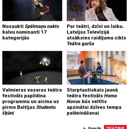
Nosaukti
Spēlmaņu nakts
Par teātri, dzīvi un laiku.
balvu nominanti 17
Latvijas Televīzijā
kategorijās
atsāksies raidījumu cikls
Teātra garša
Valmieras vasaras teātra
Starptautiskais jaunā
festivāls papildina
teātra festivāls
Homo
programmu un aicina uz
Novus
būs veltīts
pirmo Baltijas
Studentu
apzinātai dzīves tempa
šķūni
palēnināšanai
Vairāk
TEĀTRIS