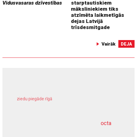
Vidusvasaras dzīvestības
starptautiskiem
māksliniekiem tiks
atzīmēta laikmetīgās
dejas Latvijā
trīsdesmitgade
Vairāk
DEJA
ziedu piegāde rīgā
meliorācijas darbi
octa
dziļurbums