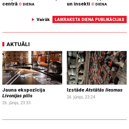
centrā
un insekti
©
DIENA
©
DIENA
Vairāk
LAIKRAKSTA DIENA PUBLIKĀCIJAS
AKTUĀLI
Jauna ekspozīcija
Izstāde
Atstātās liesmas
Livonijas pilis
26. jūnijs, 23:24
26. jūnijs, 23:35