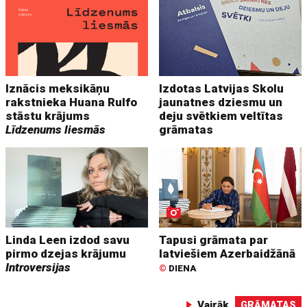
Iznācis meksikāņu
Izdotas Latvijas Skolu
rakstnieka Huana Rulfo
jaunatnes dziesmu un
stāstu krājums
deju svētkiem veltītas
Līdzenums liesmās
grāmatas
Linda Leen izdod savu
Tapusi grāmata par
pirmo dzejas krājumu
latviešiem Azerbaidžānā
Introversijas
©
DIENA
Vairāk
GRĀMATAS