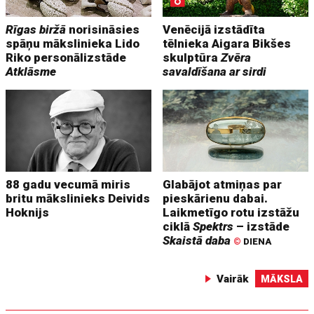
Rīgas biržā
norisināsies
Venēcijā izstādīta
spāņu mākslinieka Lido
tēlnieka Aigara Bikšes
Riko personālizstāde
skulptūra
Zvēra
Atklāsme
savaldīšana ar sirdi
88 gadu vecumā miris
Glabājot atmiņas par
britu mākslinieks Deivids
pieskārienu dabai.
Hoknijs
Laikmetīgo rotu izstāžu
ciklā
Spektrs
– izstāde
Skaistā daba
©
DIENA
Vairāk
MĀKSLA