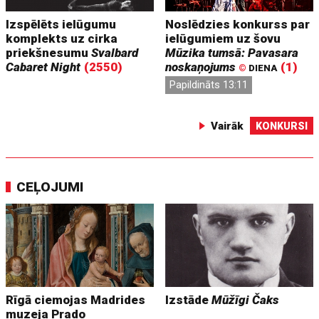
Izspēlēts ielūgumu
Noslēdzies konkurss par
komplekts uz cirka
ielūgumiem uz šovu
priekšnesumu
Svalbard
Mūzika tumsā: Pavasara
Cabaret Night
(2550)
noskaņojums
(1)
©
DIENA
Papildināts 13:11
Vairāk
KONKURSI
CEĻOJUMI
Rīgā ciemojas Madrides
Izstāde
Mūžīgi Čaks
muzeja Prado