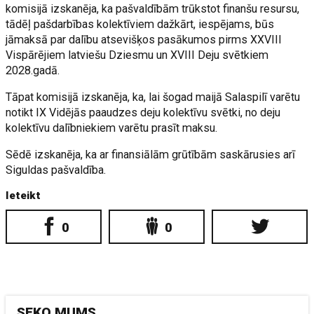
komisijā izskanēja, ka pašvaldībām trūkstot finanšu resursu,
tādēļ pašdarbības kolektīviem dažkārt, iespējams, būs
jāmaksā par dalību atsevišķos pasākumos pirms XXVIII
Vispārējiem latviešu Dziesmu un XVIII Deju svētkiem
2028.gadā.
Tāpat komisijā izskanēja, ka, lai šogad maijā Salaspilī varētu
notikt IX Vidējās paaudzes deju kolektīvu svētki, no deju
kolektīvu dalībniekiem varētu prasīt maksu.
Sēdē izskanēja, ka ar finansiālām grūtībām saskārusies arī
Siguldas pašvaldība.
Ieteikt
0
0
SEKO MUMS