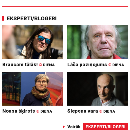
EKSPERTI/BLOGERI
Braucam tālāk!
Lāča paziņojums
©
DIENA
©
DIENA
Noasa šķirsts
Slepena vara
©
DIENA
©
DIENA
Vairāk
EKSPERTI/BLOGERI