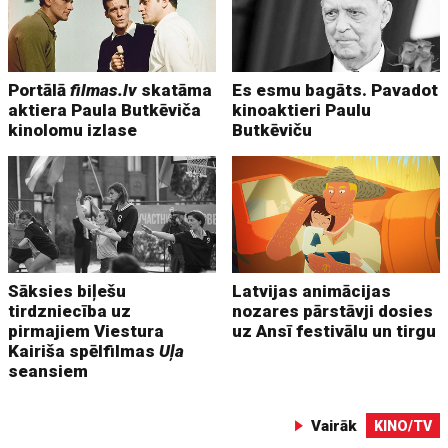
Portālā
filmas.lv
skatāma
Es esmu bagāts. Pavadot
aktiera Paula Butkēviča
kinoaktieri Paulu
kinolomu izlase
Butkēviču
Sāksies biļešu
Latvijas animācijas
tirdzniecība uz
nozares pārstāvji dosies
pirmajiem Viestura
uz Ansī festivālu un tirgu
Kairiša spēlfilmas
Uļa
seansiem
Vairāk
KINO/TV