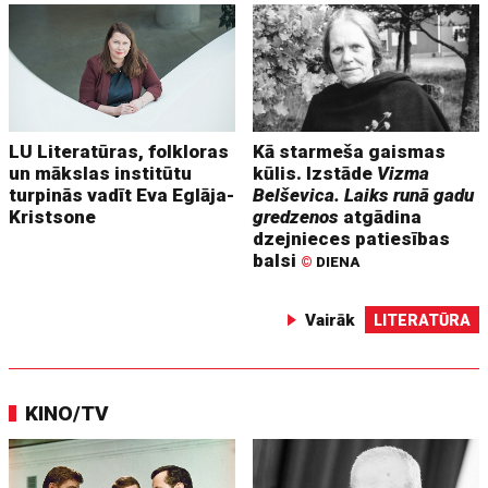
LU Literatūras, folkloras
Kā starmeša gaismas
un mākslas institūtu
kūlis. Izstāde
Vizma
turpinās vadīt Eva Eglāja-
Belševica. Laiks runā gadu
Kristsone
gredzenos
atgādina
dzejnieces patiesības
balsi
©
DIENA
Vairāk
LITERATŪRA
KINO/TV