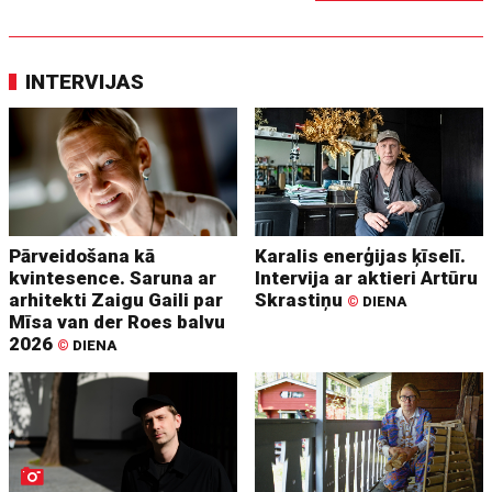
INTERVIJAS
Pārveidošana kā
Karalis enerģijas ķīselī.
kvintesence. Saruna ar
Intervija ar aktieri Artūru
arhitekti Zaigu Gaili par
Skrastiņu
©
DIENA
Mīsa van der Roes balvu
2026
©
DIENA