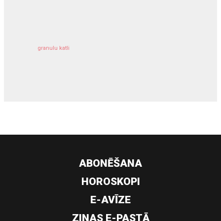
kravu apdrošināšana
granulu katli
siltumsūknis
ABONĒŠANA
HOROSKOPI
E-AVĪZE
ZIŅAS E-PASTĀ