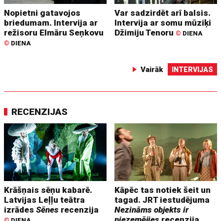
Nopietni gatavojos
Var sadzirdēt arī balsis.
briedumam. Intervija ar
Intervija ar somu mūziķi
režisoru Elmāru Seņkovu
Džimiju Tenoru
©
DIENA
©
DIENA
Vairāk
INTERVIJAS
RECENZIJAS
Krāšņais sēņu kabarē.
Kāpēc tas notiek šeit un
Latvijas Leļļu teātra
tagad. JRT iestudējuma
izrādes
Sēnes
recenzija
Nezināms objekts ir
piezemējies
recenzija
©
DIENA