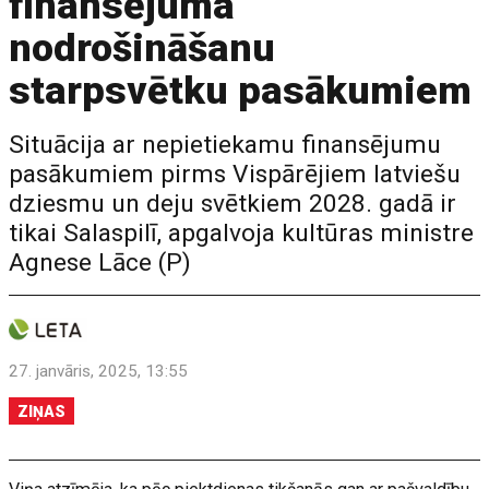
finansējuma
nodrošināšanu
starpsvētku pasākumiem
Situācija ar nepietiekamu finansējumu
pasākumiem pirms Vispārējiem latviešu
dziesmu un deju svētkiem 2028. gadā ir
tikai Salaspilī, apgalvoja kultūras ministre
Agnese Lāce (P)
27. janvāris, 2025, 13:55
ZIŅAS