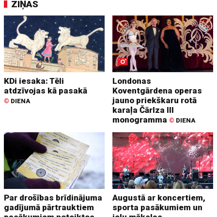
ZIŅAS
KDi iesaka: Tēli
Londonas
atdzīvojas kā pasakā
Koventgārdena operas
jauno priekškaru rotā
©
DIENA
karaļa Čārlza III
monogramma
©
DIENA
Par drošības brīdinājuma
Augustā ar koncertiem,
gadījumā pārtrauktiem
sporta pasākumiem un
pasākumiem noteiktos
ielu mākslas