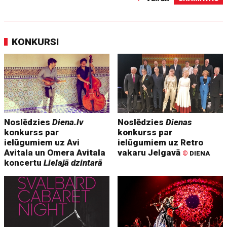
KONKURSI
Noslēdzies
Diena.lv
Noslēdzies
Dienas
konkurss par
konkurss par
ielūgumiem uz Avi
ielūgumiem uz Retro
Avitala un Omera Avitala
vakaru Jelgavā
©
DIENA
koncertu
Lielajā dzintarā