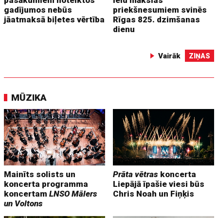
gadījumos nebūs
priekšnesumiem svinēs
jāatmaksā biļetes vērtība
Rīgas 825. dzimšanas
dienu
Vairāk
ZIŅAS
MŪZIKA
Mainīts solists un
Prāta vētras
koncerta
koncerta programma
Liepājā īpašie viesi būs
koncertam
LNSO Mālers
Chris Noah un Fiņķis
un Voltons