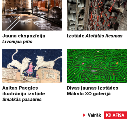
Jauna ekspozīcija
Izstāde
Atstātās liesmas
Livonijas pilis
Anitas Paegles
Divas jaunas izstādes
ilustrāciju izstāde
Māksla XO galerijā
Smalkās pasaules
Vairāk
KD AFIŠA