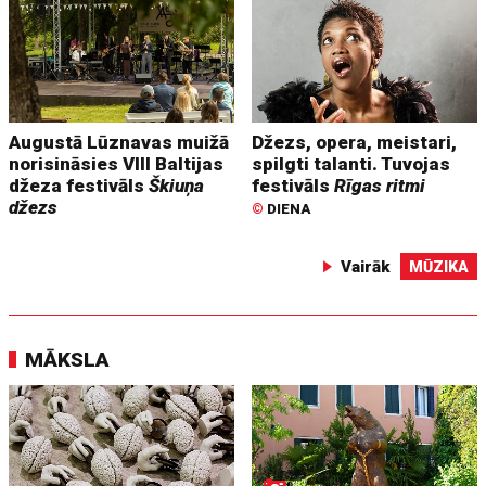
Augustā Lūznavas muižā
Džezs, opera, meistari,
norisināsies VIII Baltijas
spilgti talanti. Tuvojas
džeza festivāls
Škiuņa
festivāls
Rīgas ritmi
džezs
©
DIENA
Vairāk
MŪZIKA
MĀKSLA