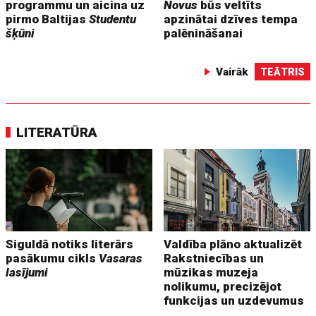
programmu un aicina uz
Novus
būs veltīts
pirmo Baltijas
Studentu
apzinātai dzīves tempa
šķūni
palēnināšanai
Vairāk
TEĀTRIS
LITERATŪRA
Siguldā notiks literārs
Valdība plāno aktualizēt
pasākumu cikls
Vasaras
Rakstniecības un
lasījumi
mūzikas muzeja
nolikumu, precizējot
funkcijas un uzdevumus