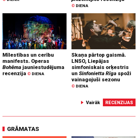
©
DIENA
Mīlestības un cerību
Skaņa pārtop gaismā.
manifests. Operas
LNSO, Liepājas
Bohēma
jauniestudējuma
simfoniskais orķestris
recenzija
un
Sinfonietta Rīga
spoži
©
DIENA
vainagojuši sezonu
©
DIENA
Vairāk
RECENZIJAS
GRĀMATAS