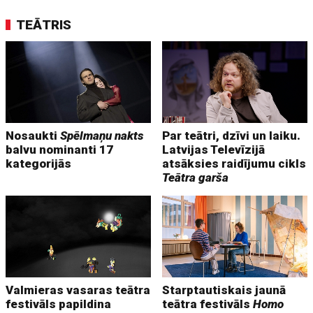
TEĀTRIS
Nosaukti
Spēlmaņu nakts
Par teātri, dzīvi un laiku.
balvu nominanti 17
Latvijas Televīzijā
kategorijās
atsāksies raidījumu cikls
Teātra garša
Valmieras vasaras teātra
Starptautiskais jaunā
festivāls papildina
teātra festivāls
Homo