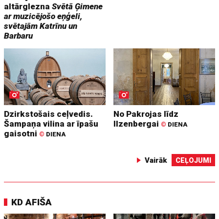
altārglezna
Svētā Ģimene
ar muzicējošo eņģeli,
svētajām Katrīnu un
Barbaru
Dzirkstošais ceļvedis.
No Pakrojas līdz
Šampaņa vilina ar īpašu
Ilzenbergai
©
DIENA
gaisotni
©
DIENA
Vairāk
CEĻOJUMI
KD AFIŠA