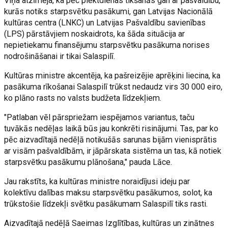
Viņa atzīmēja, ka pēc piektdienas tikšanās gan ar pašvaldību,
kurās notiks starpsvētku pasākumi, gan Latvijas Nacionālā
kultūras centra (LNKC) un Latvijas Pašvaldību savienības
(LPS) pārstāvjiem noskaidrots, ka šāda situācija ar
nepietiekamu finansējumu starpsvētku pasākuma norises
nodrošināšanai ir tikai Salaspilī.
Kultūras ministre akcentēja, ka pašreizējie aprēķini liecina, ka
pasākuma rīkošanai Salaspilī trūkst nedaudz virs 30 000 eiro,
ko plāno rasts no valsts budžeta līdzekļiem.
"Patlaban vēl pārspriežam iespējamos variantus, taču
tuvākās nedēļas laikā būs jau konkrēti risinājumi. Tas, par ko
pēc aizvadītajā nedēļā notikušās sarunas bijām vienisprātis
ar visām pašvaldībām, ir jāpārskata sistēma un tas, kā notiek
starpsvētku pasākumu plānošana," pauda Lāce.
Jau rakstīts, ka kultūras ministre noraidījusi ideju par
kolektīvu dalības maksu starpsvētku pasākumos, solot, ka
trūkstošie līdzekļi svētku pasākumam Salaspilī tiks rasti.
Aizvadītajā nedēļā Saeimas Izglītības, kultūras un zinātnes