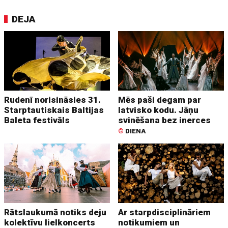
DEJA
Rudenī norisināsies 31.
Mēs paši degam par
Starptautiskais Baltijas
latvisko kodu. Jāņu
Baleta festivāls
svinēšana bez inerces
©
DIENA
Rātslaukumā notiks deju
Ar starpdisciplināriem
kolektīvu lielkoncerts
notikumiem un