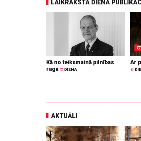
LAIKRAKSTA DIENA PUBLIKĀ
Kā no teiksmainā pilnības
Ar p
raga
©
DIENA
©
DI
AKTUĀLI