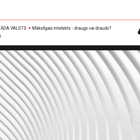
, TĀDA VALSTS
Mākslīgais intelekts - draugs vai drauds?
6