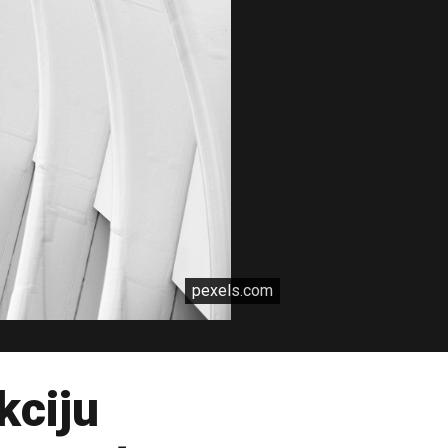
pexels.com
kciju