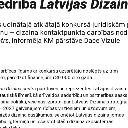
iedrība
Latvijas Dizai
zsludinātajā atklātajā konkursā juridiskām
u – dizaina kontaktpunkta darbības nod
ntrs
, informēja KM pārstāve Dace Vizule
arbības līgums ar konkursa uzvarētāju noslēgts uz trim
em, paredzot finansējumu 30 000 eiro gadā.
jas Dizaina centrs
pārstāvēs un reprezentēs Latvijas dizainu
tautiskā līmenī, kā arī veidos sadarbību un partnerības sask
zaina politiku, veicinās izpratni par Latvijas Dizaina stratēģij
–2027 galvenajiem rīcības virzieniem un uzdevumiem,
izēs dizaina pasākumus, sekmējot Latvijas dizaina jomas
tību ilgtermiņā un iesaistot plašu dizaina ekosistēmas