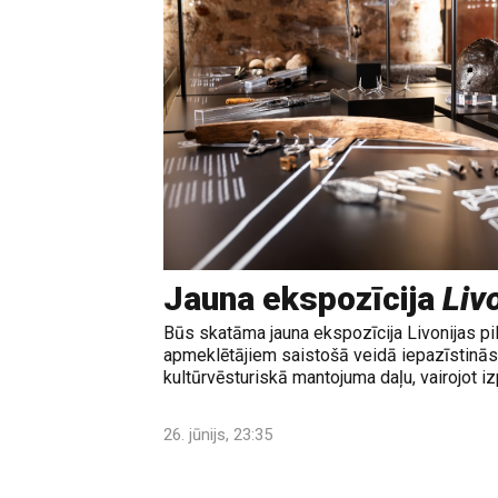
Jauna ekspozīcija
Livo
Būs skatāma jauna ekspozīcija Livonijas pi
apmeklētājiem saistošā veidā iepazīstinās 
kultūrvēsturiskā mantojuma daļu, vairojot izp
26. jūnijs, 23:35