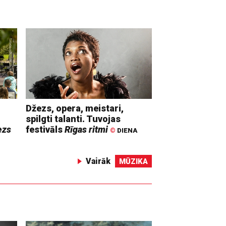
Džezs, opera, meistari,
spilgti talanti. Tuvojas
ezs
festivāls
Rīgas ritmi
©
DIENA
Vairāk
MŪZIKA