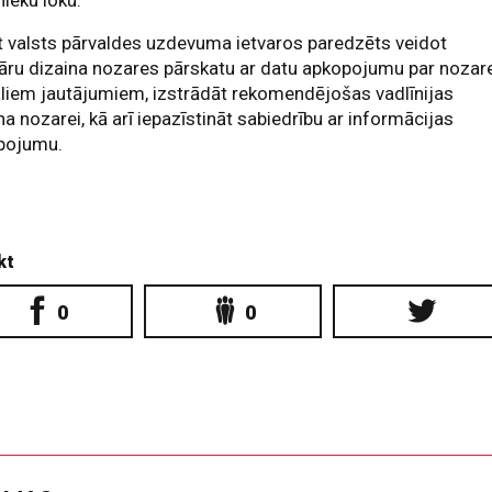
nieku loku.
 valsts pārvaldes uzdevuma ietvaros paredzēts veidot
āru dizaina nozares pārskatu ar datu apkopojumu par nozar
liem jautājumiem, izstrādāt rekomendējošas vadlīnijas
na nozarei, kā arī iepazīstināt sabiedrību ar informācijas
pojumu.
kt
0
0