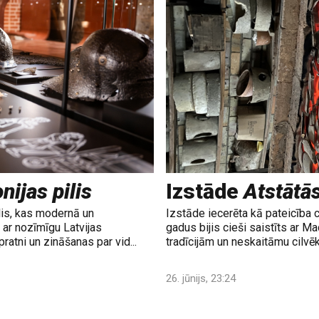
nijas pilis
Izstāde
Atstātā
lis, kas modernā un
Izstāde iecerēta kā pateicība 
ar nozīmīgu Latvijas
gadus bijis cieši saistīts ar M
ratni un zināšanas par vid...
tradīcijām un neskaitāmu cilvē
26. jūnijs, 23:24