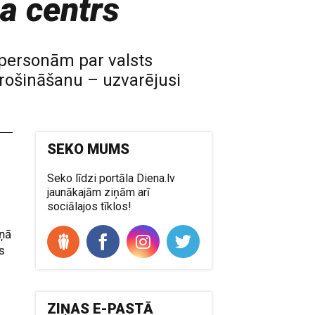
na centrs
 personām par valsts
rošināšanu – uzvarējusi
SEKO MUMS
Seko līdzi portāla Diena.lv
jaunākajām ziņām arī
sociālajos tīklos!
aņā
as
ZIŅAS E-PASTĀ