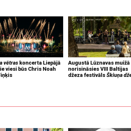
a vētras
koncerta Liepājā
Augustā Lūznavas muižā
ie viesi būs Chris Noah
norisināsies VIII Baltijas
iņķis
džeza festivāls
Škiuņa dž