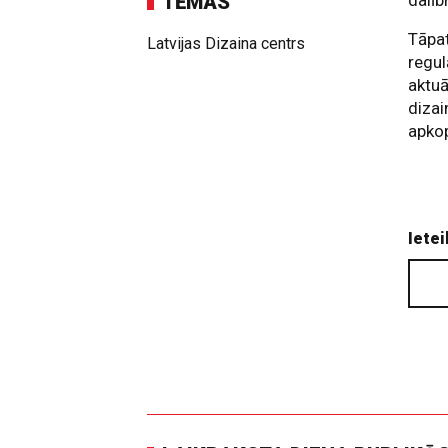
TĒMAS
dalīb
Tāpat
Latvijas Dizaina centrs
regul
aktuā
dizai
apko
Ietei