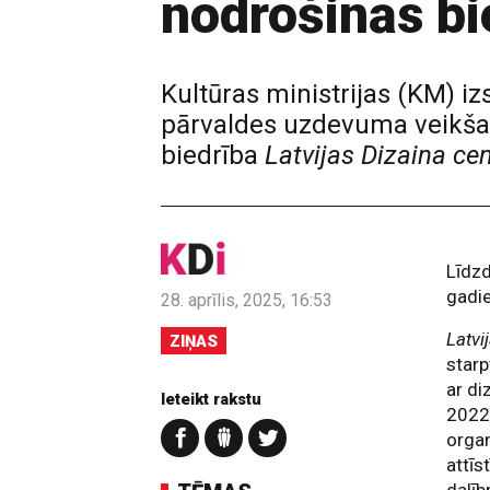
nodrošinās b
Kultūras ministrijas (KM) i
pārvaldes uzdevuma veikšan
biedrība
Latvijas Dizaina ce
Līdzd
gadi
28. aprīlis, 2025, 16:53
Latvi
ZIŅAS
starp
ar di
Ieteikt rakstu
2022
organ
attīs