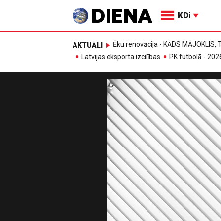
KDi
Ēku renovācija - KĀDS MĀJOKLIS
AKTUĀLI
Latvijas eksporta izcilības
PK futbolā - 202