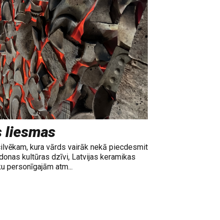
s liesmas
cilvēkam, kura vārds vairāk nekā piecdesmit
adonas kultūras dzīvi, Latvijas keramikas
ku personīgajām atm...