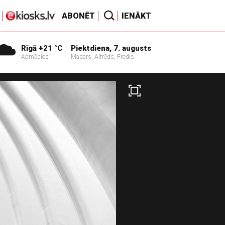
ABONĒT
IENĀKT
Rīgā +21 °C
Piektdiena, 7. augusts
Apmācies
Madars, Alfrēds, Fredis