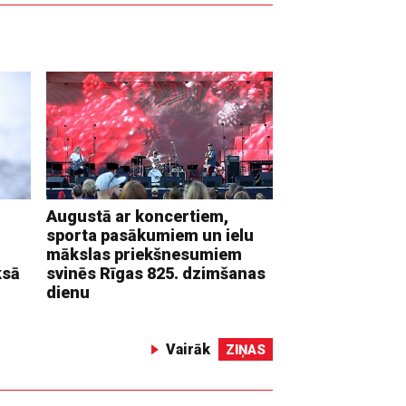
Augustā ar koncertiem,
sporta pasākumiem un ielu
mākslas priekšnesumiem
ksā
svinēs Rīgas 825. dzimšanas
dienu
Vairāk
ZIŅAS