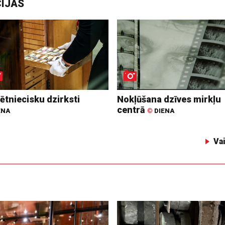
CIJAS
ētniecisku dzirksti
Nokļūšana dzīves mirkļu
centrā
ENA
©
DIENA
Va