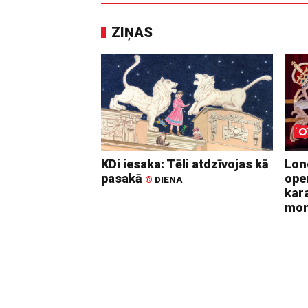
ZIŅAS
KDi iesaka: Tēli atdzīvojas kā
Lon
pasakā
ope
©
DIENA
kara
mo