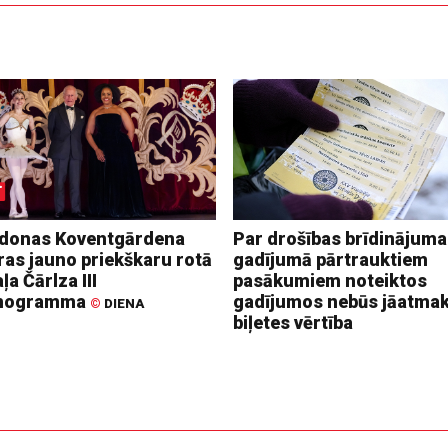
donas Koventgārdena
Par drošības brīdinājuma
ras jauno priekškaru rotā
gadījumā pārtrauktiem
ļa Čārlza III
pasākumiem noteiktos
nogramma
gadījumos nebūs jāatma
©
DIENA
biļetes vērtība