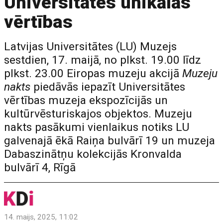
Universitātes unikālās
vērtības
Latvijas Universitātes (LU) Muzejs
sestdien, 17. maijā, no plkst. 19.00 līdz
plkst. 23.00 Eiropas muzeju akcijā
Muzeju
nakts
piedāvās iepazīt Universitātes
vērtības muzeja ekspozīcijās un
kultūrvēsturiskajos objektos. Muzeju
nakts pasākumi vienlaikus notiks LU
galvenajā ēkā Raiņa bulvārī 19 un muzeja
Dabaszinātņu kolekcijās Kronvalda
bulvārī 4, Rīgā
14. maijs, 2025, 11:02