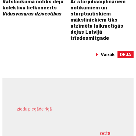
Rātslaukumā notiks deju
Ar starpdisciplināriem
kolektīvu lielkoncerts
notikumiem un
Vidusvasaras dzīvestības
starptautiskiem
māksliniekiem tiks
atzīmēta laikmetīgās
dejas Latvijā
trīsdesmitgade
Vairāk
DEJA
ziedu piegāde rīgā
meliorācijas darbi
octa
dziļurbums