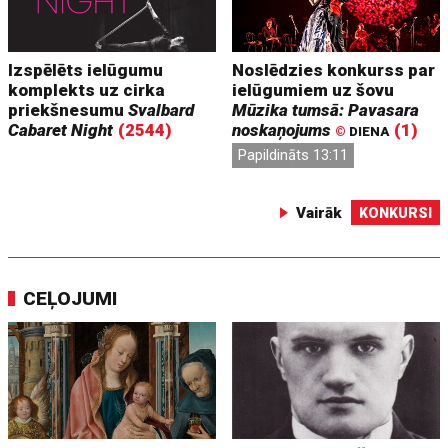
Izspēlēts ielūgumu
Noslēdzies konkurss par
komplekts uz cirka
ielūgumiem uz šovu
priekšnesumu
Svalbard
Mūzika tumsā: Pavasara
Cabaret Night
(2544)
noskaņojums
(1)
©
DIENA
Papildināts 13:11
Vairāk
KONKURSI
CEĻOJUMI