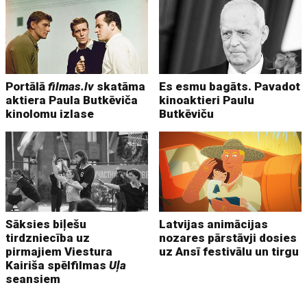
Portālā
filmas.lv
skatāma
Es esmu bagāts. Pavadot
aktiera Paula Butkēviča
kinoaktieri Paulu
kinolomu izlase
Butkēviču
Sāksies biļešu
Latvijas animācijas
tirdzniecība uz
nozares pārstāvji dosies
pirmajiem Viestura
uz Ansī festivālu un tirgu
Kairiša spēlfilmas
Uļa
seansiem