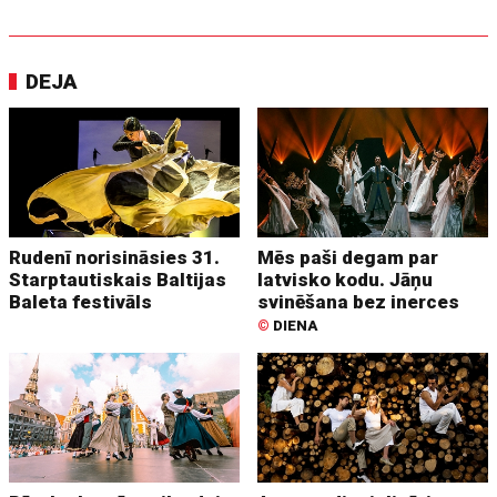
DEJA
Rudenī norisināsies 31.
Mēs paši degam par
Starptautiskais Baltijas
latvisko kodu. Jāņu
Baleta festivāls
svinēšana bez inerces
©
DIENA