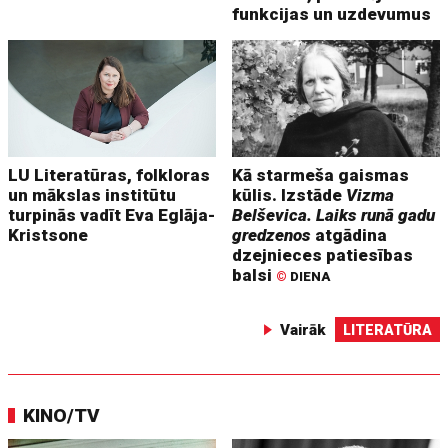
funkcijas un uzdevumus
LU Literatūras, folkloras
Kā starmeša gaismas
un mākslas institūtu
kūlis. Izstāde
Vizma
turpinās vadīt Eva Eglāja-
Belševica. Laiks runā gadu
Kristsone
gredzenos
atgādina
dzejnieces patiesības
balsi
©
DIENA
Vairāk
LITERATŪRA
KINO/TV