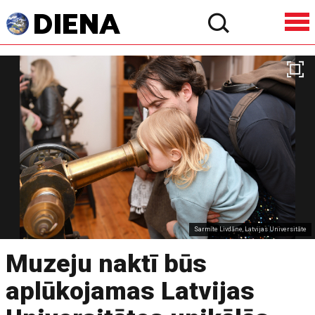
Sarmīte Livdāne, Latvijas Universitāte
Muzeju naktī būs
aplūkojamas Latvijas