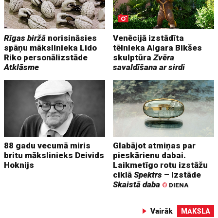
Rīgas biržā
norisināsies
Venēcijā izstādīta
spāņu mākslinieka Lido
tēlnieka Aigara Bikšes
Riko personālizstāde
skulptūra
Zvēra
Atklāsme
savaldīšana ar sirdi
88 gadu vecumā miris
Glabājot atmiņas par
britu mākslinieks Deivids
pieskārienu dabai.
Hoknijs
Laikmetīgo rotu izstāžu
ciklā
Spektrs
– izstāde
Skaistā daba
©
DIENA
Vairāk
MĀKSLA