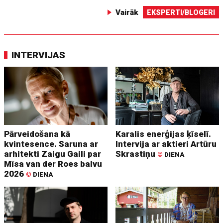
Vairāk
EKSPERTI/BLOGERI
INTERVIJAS
Pārveidošana kā
Karalis enerģijas ķīselī.
kvintesence. Saruna ar
Intervija ar aktieri Artūru
arhitekti Zaigu Gaili par
Skrastiņu
©
DIENA
Mīsa van der Roes balvu
2026
©
DIENA