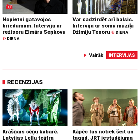
Nopietni gatavojos
Var sadzirdēt arī balsis.
briedumam. Intervija ar
Intervija ar somu mūziķi
režisoru Elmāru Seņkovu
Džimiju Tenoru
©
DIENA
©
DIENA
Vairāk
INTERVIJAS
RECENZIJAS
Krāšņais sēņu kabarē.
Kāpēc tas notiek šeit un
Latvijas Leļļu teātra
tagad. JRT iestudējuma