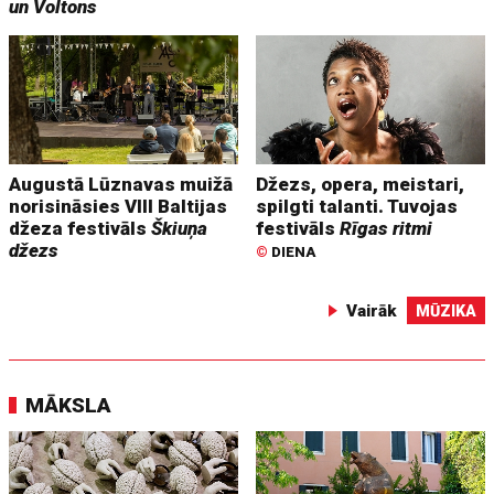
un Voltons
Augustā Lūznavas muižā
Džezs, opera, meistari,
norisināsies VIII Baltijas
spilgti talanti. Tuvojas
džeza festivāls
Škiuņa
festivāls
Rīgas ritmi
džezs
©
DIENA
Vairāk
MŪZIKA
MĀKSLA