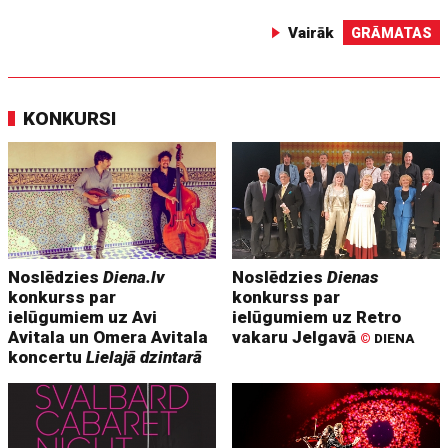
Vairāk
GRĀMATAS
KONKURSI
Noslēdzies
Diena.lv
Noslēdzies
Dienas
konkurss par
konkurss par
ielūgumiem uz Avi
ielūgumiem uz Retro
Avitala un Omera Avitala
vakaru Jelgavā
©
DIENA
koncertu
Lielajā dzintarā