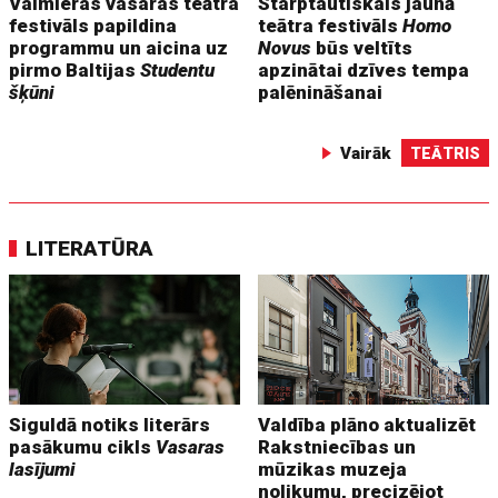
Valmieras vasaras teātra
Starptautiskais jaunā
festivāls papildina
teātra festivāls
Homo
programmu un aicina uz
Novus
būs veltīts
pirmo Baltijas
Studentu
apzinātai dzīves tempa
šķūni
palēnināšanai
Vairāk
TEĀTRIS
LITERATŪRA
Siguldā notiks literārs
Valdība plāno aktualizēt
pasākumu cikls
Vasaras
Rakstniecības un
lasījumi
mūzikas muzeja
nolikumu, precizējot