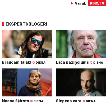
Vairāk
KINO/TV
EKSPERTI/BLOGERI
Braucam tālāk!
Lāča paziņojums
©
DIENA
©
DIENA
Noasa šķirsts
Slepena vara
©
DIENA
©
DIENA