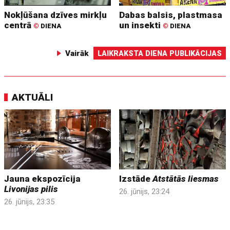
Nokļūšana dzīves mirkļu
Dabas balsis, plastmasa
centrā
un insekti
©
DIENA
©
DIENA
Vairāk
LAIKRAKSTA DIENA PUBLIKĀCIJAS
AKTUĀLI
Jauna ekspozīcija
Izstāde
Atstātās liesmas
Livonijas pilis
26. jūnijs, 23:24
26. jūnijs, 23:35