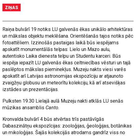
ZIŅAS
Raiņa bulvārī 19 notiks LU galvenās ēkas unikālo arhitektūras
un mākslas objektu meklēšana. Orientēšanās tajos notiks pēc
fotoattēliem. Izzinošās pastaigas laikā būs iespējams
apskatīt monumentālās telpas: Lielo un Mazo aulu,
autentisko Laika dienesta telpu un Studentu karceri. Būs
iespēja iepazīt LU galvenās ēkas celtniecības vēsturi un tajā
paslēptos mākslas pieminekļus. Muzeju nakts viesi varēs
apskatīt arī Latvijas astronomijas ekspozīciju ar atjaunoto
zvaigžņu globusu un meteorītu kolekciju, kā arī atsevišķas
izstādes un prezentācijas.
Pulksten 19.30 Lielajā aulā Muzeju nakti atklās LU senās
mūzikas ansamblis
Canto.
Kronvalda bulvārī 4 būs atvērtas trīs pastāvīgās
Dabaszinātņu ekspozīcijas: zooloģijas, ģeoloģijas, botānikas
un mikoloģijas. Šajās kolekcijās atrodams gandrīz viss no