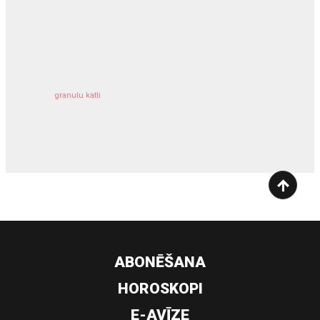
kravu apdrošināšana
granulu katli
siltumsūknis
ABONĒŠANA
HOROSKOPI
E-AVĪZE