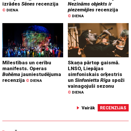
izrādes
Sēnes
recenzija
Nezināms objekts ir
piezemējies
recenzija
©
DIENA
©
DIENA
Mīlestības un cerību
Skaņa pārtop gaismā.
manifests. Operas
LNSO, Liepājas
Bohēma
jauniestudējuma
simfoniskais orķestris
recenzija
un
Sinfonietta Rīga
spoži
©
DIENA
vainagojuši sezonu
©
DIENA
Vairāk
RECENZIJAS