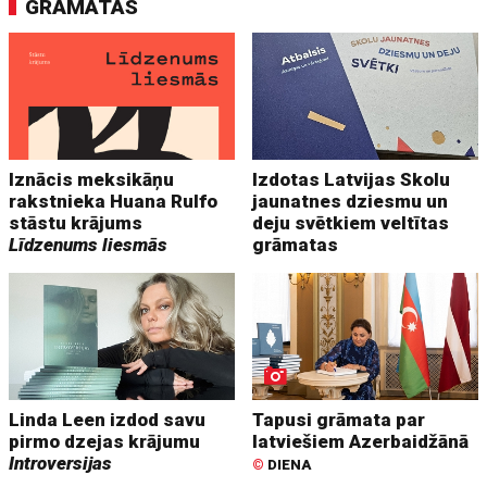
GRĀMATAS
Iznācis meksikāņu
Izdotas Latvijas Skolu
rakstnieka Huana Rulfo
jaunatnes dziesmu un
stāstu krājums
deju svētkiem veltītas
Līdzenums liesmās
grāmatas
Linda Leen izdod savu
Tapusi grāmata par
pirmo dzejas krājumu
latviešiem Azerbaidžānā
Introversijas
©
DIENA