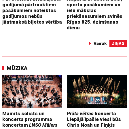
gadījumā pārtrauktiem
sporta pasākumiem un
pasākumiem noteiktos
ielu mākslas
gadījumos nebūs
priekšnesumiem svinēs
jāatmaksā biļetes vērtība
Rīgas 825. dzimšanas
dienu
Vairāk
ZIŅAS
MŪZIKA
Mainīts solists un
Prāta vētras
koncerta
koncerta programma
Liepājā īpašie viesi būs
koncertam
LNSO Mālers
Chris Noah un Fiņķis