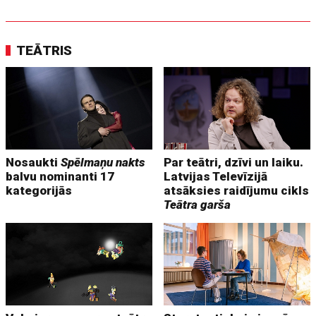
TEĀTRIS
Nosaukti
Spēlmaņu nakts
Par teātri, dzīvi un laiku.
balvu nominanti 17
Latvijas Televīzijā
kategorijās
atsāksies raidījumu cikls
Teātra garša