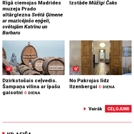
Rīgā ciemojas Madrides
Izstāde
Mūžīgi Čaks
muzeja Prado
altārglezna
Svētā Ģimene
ar muzicējošo eņģeli,
svētajām Katrīnu un
Barbaru
Dzirkstošais ceļvedis.
No Pakrojas līdz
Šampaņa vilina ar īpašu
Ilzenbergai
©
DIENA
gaisotni
©
DIENA
Vairāk
CEĻOJUMI