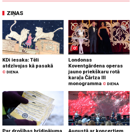
ZIŅAS
KDi iesaka: Tēli
Londonas
atdzīvojas kā pasakā
Koventgārdena operas
jauno priekškaru rotā
©
DIENA
karaļa Čārlza III
monogramma
©
DIENA
Par drošības brīdinājuma
Augustā ar koncertiem,