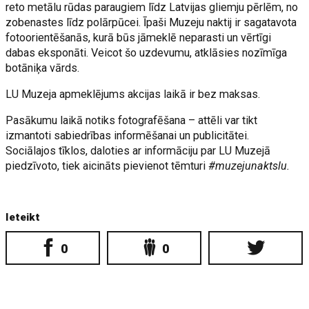
reto metālu rūdas paraugiem līdz Latvijas gliemju pērlēm, no
zobenastes līdz polārpūcei. Īpaši Muzeju naktij ir sagatavota
fotoorientēšanās, kurā būs jāmeklē neparasti un vērtīgi
dabas eksponāti. Veicot šo uzdevumu, atklāsies nozīmīga
botāniķa vārds.
LU Muzeja apmeklējums akcijas laikā ir bez maksas.
Pasākumu laikā notiks fotografēšana – attēli var tikt
izmantoti sabiedrības informēšanai un publicitātei.
Sociālajos tīklos, daloties ar informāciju par LU Muzejā
piedzīvoto, tiek aicināts pievienot tēmturi
#muzejunaktslu.
Ieteikt
0
0