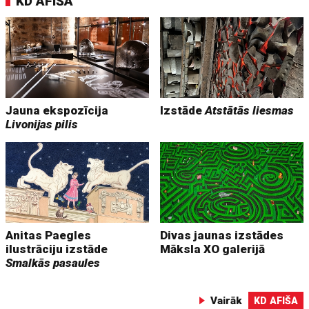
KD AFIŠA
Jauna ekspozīcija
Izstāde
Atstātās liesmas
Livonijas pilis
Anitas Paegles
Divas jaunas izstādes
ilustrāciju izstāde
Māksla XO galerijā
Smalkās pasaules
Vairāk
KD AFIŠA