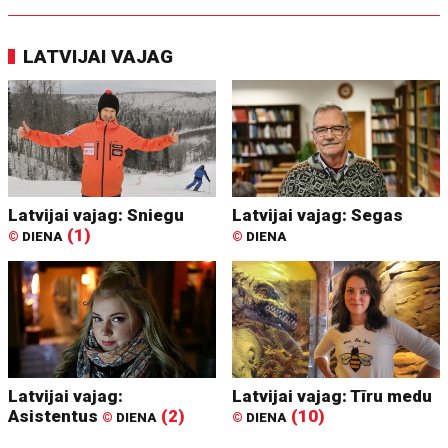
LATVIJAI VAJAG
Latvijai vajag: Sniegu
Latvijai vajag: Segas
(1)
©
DIENA
©
DIENA
Latvijai vajag:
Latvijai vajag: Tīru medu
Asistentus
(2)
(10)
©
DIENA
©
DIENA