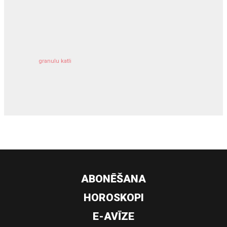
kravu apdrošināšana
granulu katli
siltumsūknis
ABONĒŠANA
HOROSKOPI
E-AVĪZE