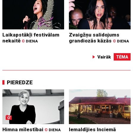
Laikapstākļi festivālam
Zvaigžņu salidojums
nekaitē
grandiozās kāzās
©
DIENA
©
DIENA
Vairāk
TĒMA
PIEREDZE
Himna mīlestībai
Iemaldījies Inciemā
©
DIENA