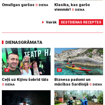
Omulīgas garšas
Klasika, kas garšo
©
DIENA
vienmēr!
©
DIENA
Vairāk
SESTDIENAS RECEPTES
DIENASGRĀMATA
Ceļš uz Kijivu šobrīd tāls
Biznesa padomi un
mācības Sardīnijā
©
DIENA
©
DIENA