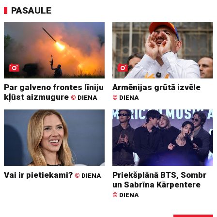
PASAULE
Par galveno frontes līniju
Armēnijas grūtā izvēle
kļūst aizmugure
©
DIENA
©
DIENA
Vai ir pietiekami?
Priekšplānā BTS, Sombr
©
DIENA
un Sabrīna Kārpentere
©
DIENA