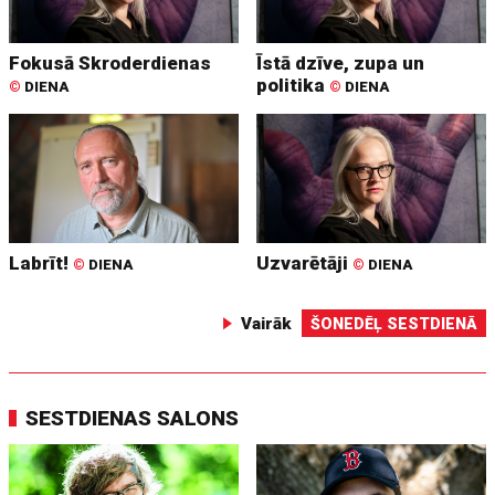
Fokusā Skroderdienas
Īstā dzīve, zupa un
politika
©
DIENA
©
DIENA
Labrīt!
Uzvarētāji
©
DIENA
©
DIENA
Vairāk
ŠONEDĒĻ SESTDIENĀ
SESTDIENAS SALONS