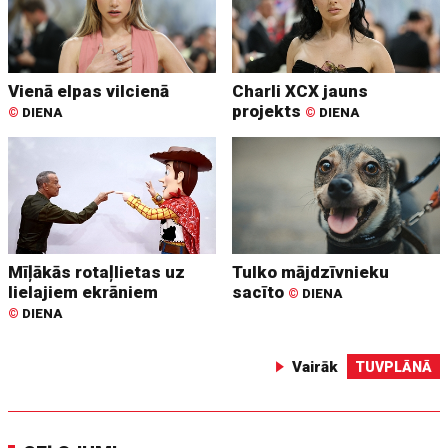
Vienā elpas vilcienā
Charli XCX jauns
projekts
©
DIENA
©
DIENA
Mīļākās rotaļlietas uz
Tulko mājdzīvnieku
lielajiem ekrāniem
sacīto
©
DIENA
©
DIENA
Vairāk
TUVPLĀNĀ