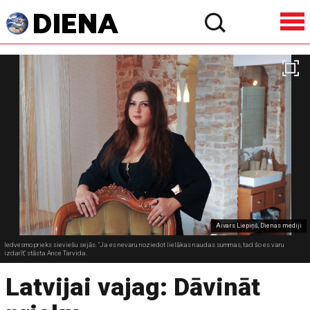
Aivars Liepiņš, Dienas mediji
Iedvesmo prieks sieviešu sejās. "Ja es nevaru noziedot lielākas naudas summas, tad šo es varu
izdarīt," stāsta Ance Tarvida.
Latvijai vajag: Dāvināt