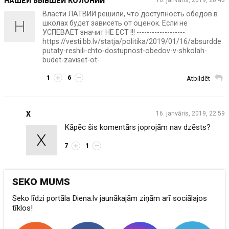
НАШЕЙ БЫВШЕЙ КОЛОНИИ
16. janvāris, 2019, 20:43
Власти ЛАТВИИ решили, что доступность обедов в
Н
школах будет зависеть от оценок. Если не
УСПЕВАЕТ значит НЕ ЕСТ !!! -------------------
https://vesti.bb.lv/statja/politika/2019/01/16/absurdde
putaty-reshili-chto-dostupnost-obedov-v-shkolah-
budet-zaviset-ot-
1
6
Atbildēt
X
16. janvāris, 2019, 22:59
Kāpēc šis komentārs joprojām nav dzēsts?
X
7
1
SEKO MUMS
Seko līdzi portāla Diena.lv jaunākajām ziņām arī sociālajos
tīklos!