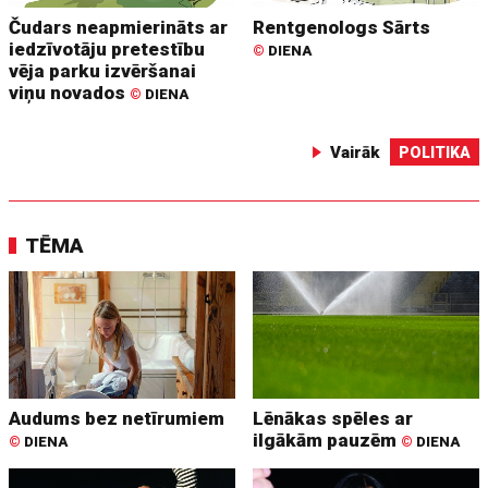
Čudars neapmierināts ar
Rentgenologs Sārts
iedzīvotāju pretestību
©
DIENA
vēja parku izvēršanai
viņu novados
©
DIENA
Vairāk
POLITIKA
TĒMA
Audums bez netīrumiem
Lēnākas spēles ar
ilgākām pauzēm
©
DIENA
©
DIENA