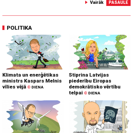
Vairāk
PASAULE
POLITIKA
Klimata un enerģētikas
Stiprina Latvijas
ministrs Kaspars Melnis
piederību Eiropas
vīlies vējā
demokrātisko vērtību
©
DIENA
telpai
©
DIENA