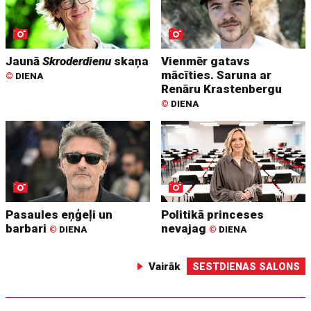
Jaunā
Skroderdienu
skaņa
Vienmēr gatavs
mācīties. Saruna ar
©
DIENA
Renāru Krastenbergu
©
DIENA
Pasaules eņģeļi un
Politikā princeses
barbari
nevajag
©
DIENA
©
DIENA
Vairāk
SESTDIENAS SALONS