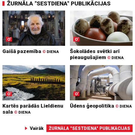
ŽURNĀLA "SESTDIENA" PUBLIKĀCIJAS
Gaišā pazemība
Šokolādes svētki arī
©
DIENA
pieaugušajiem
©
DIENA
Kartēs parādās Lieldienu
Ūdens ģeopolitika
©
DIENA
sala
©
DIENA
Vairāk
ŽURNĀLA "SESTDIENA" PUBLIKĀCIJAS