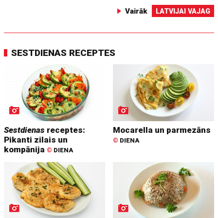
Vairāk
LATVIJAI VAJAG
SESTDIENAS RECEPTES
Sestdienas
receptes:
Mocarella un parmezāns
Pikanti zilais un
©
DIENA
kompānija
©
DIENA