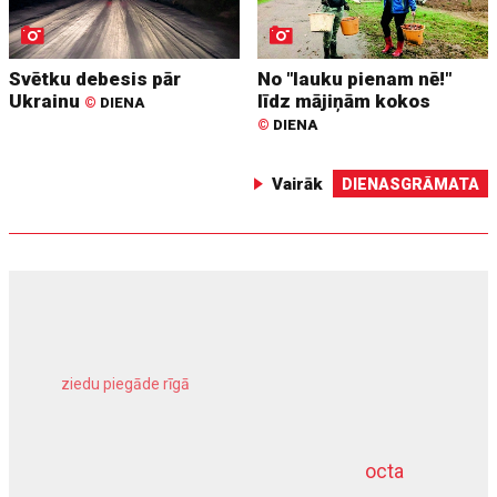
Svētku debesis pār
No "lauku pienam nē!"
Ukrainu
līdz mājiņām kokos
©
DIENA
©
DIENA
Vairāk
DIENASGRĀMATA
ziedu piegāde rīgā
meliorācijas darbi
octa
dziļurbums