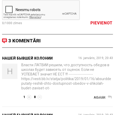
PIEVIENOT
0/1000
zīmes
3 KOMENTĀRI
НАШЕЙ БЫВШЕЙ КОЛОНИИ
16. janvāris, 2019, 20:43
Власти ЛАТВИИ решили, что доступность обедов в
Н
школах будет зависеть от оценок. Если не
УСПЕВАЕТ значит НЕ ЕСТ !!! -------------------
https://vesti.bb.lv/statja/politika/2019/01/16/absurdde
putaty-reshili-chto-dostupnost-obedov-v-shkolah-
budet-zaviset-ot-
1
8
Atbildēt