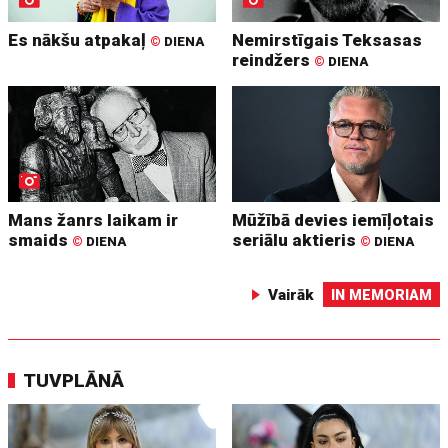
Es nākšu atpakaļ
Nemirstīgais Teksasas
©
DIENA
reindžers
©
DIENA
Mans žanrs laikam ir
Mūžībā devies iemīļotais
smaids
seriālu aktieris
©
DIENA
©
DIENA
Vairāk
IN MEMORIAM
TUVPLĀNĀ