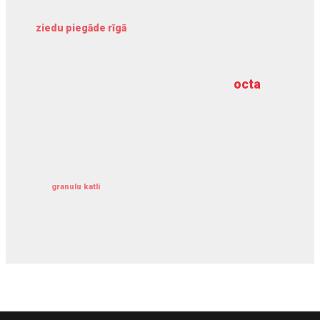
ziedu piegāde rīgā
meliorācijas darbi
octa
dziļurbums
kravu apdrošināšana
granulu katli
siltumsūknis