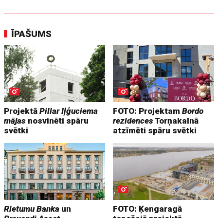
ĪPAŠUMS
Projektā
Pillar Iļģuciema
FOTO: Projektam
Bordo
mājas
nosvinēti spāru
rezidences
Torņakalnā
svētki
atzīmēti spāru svētki
Rietumu Banka
un
FOTO: Ķengaragā