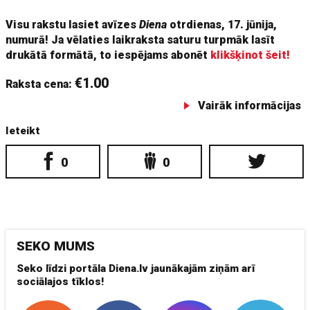
Visu rakstu lasiet avīzes
Diena
otrdienas, 17. jūnija,
numurā! Ja vēlaties laikraksta saturu turpmāk lasīt
drukātā formātā, to iespējams abonēt
klikšķinot šeit!
€1.00
Raksta cena:
Vairāk informācijas
Ieteikt
0
0
SEKO MUMS
Seko līdzi portāla Diena.lv jaunākajām ziņām arī
sociālajos tīklos!