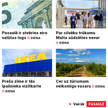
Pasaulē ir atvēries eiro
Par cilvēku trūkumu
valūtas logs
Malta sūdzēties nevar
©
DIENA
©
DIENA
Preču zīme ir tās
Cer uz tūrismam
īpašnieka vizītkarte
veiksmīgu vasaru
©
DIENA
©
DIENA
Vairāk
PASAULĒ