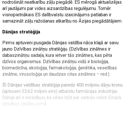
nodrošināt neatkarību zāļu piegādē. ES mērogā aktualizējas
arī jautājumi par vides aizsardzības regulējumu. Tomēr
visnopietnākais ES dalībvalstu izaicinājums patlaban ir
samazināt zāļu ražošanas atkarību no Āzijas piegādātājiem.
Dānijas stratēģija
Pirms aptuveni pusgada Dānijas valdība nāca klajā ar savu
jauno Dzīvības zinātņu stratēģiju. (Dzīvības zinātnes ir
dabaszinātņu sadaļa, kura ietver tās zinātnes, kas pēta
dzīvos organismus. Dzīvības zinātņu vidū ir bioloģija,
biomedicīna, ekoloģija, farmakoloģija, ģenētika, veselības
zinātne, virusoloģija un daudzas citas zinātnes – red.)
Šī Dānijas valdības stratēģija paredz 400 miljonu dāņu kronu
(aptuveni 53,62 miljoni eiro) atbalstu farmācijas industrijai.
Dānija arī ir norādījusi, ka vēlas kļūt par vadošo valsti Eiropā
dzīvības zinātņu jomā.
Dānijas rūpniecības, uzņēmējdarbības un finanšu lietu
ministrs Mortens Bedskovs atgādina, ka valstu starptautiskā
konkurence dzīvības