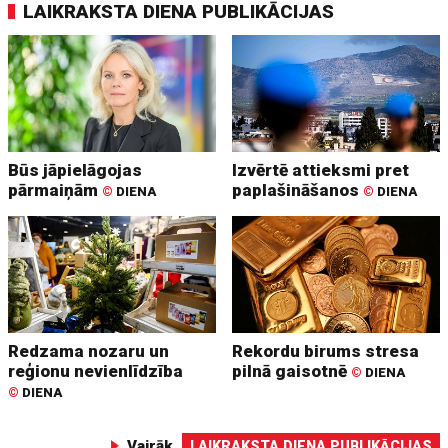
LAIKRAKSTA DIENA PUBLIKĀCIJAS
Būs jāpielāgojas
Izvērtē attieksmi pret
pārmaiņām
paplašināšanos
©
DIENA
©
DIENA
Redzama nozaru un
Rekordu birums stresa
reģionu nevienlīdzība
pilnā gaisotnē
©
DIENA
©
DIENA
Vairāk
LAIKRAKSTA DIENA PUBLIKĀCIJAS