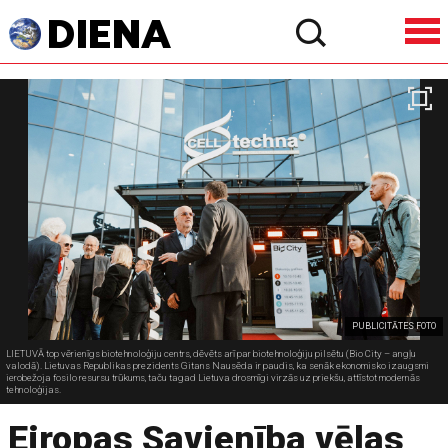
PUBLICITĀTES FOTO
LIETUVĀ top vērienīgs biotehnoloģiju centrs, dēvēts arī par biotehnoloģiju pilsētu (Bio City – angļu
valodā). Lietuvas Republikas prezidents Gitans Nausēda ir paudis, ka senāk ekonomisko izaugsmi
ierobežoja fosilo resursu trūkums, taču tagad Lietuva drosmīgi virzās uz priekšu, attīstot modernās
tehnoloģijas.
Eiropas Savienība vēlas