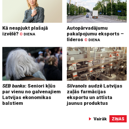
Kā neapjukt plašajā
Autopārvadājumu
izvēlē?
pakalpojumu eksports –
©
DIENA
līderos
©
DIENA
SEB banka
: Seniori kļūs
Silvanols
audzē Latvijas
par vienu no galvenajiem
zaļās farmācijas
Latvijas ekonomikas
eksportu un attīsta
balstiem
jaunus produktus
Vairāk
ZIŅAS