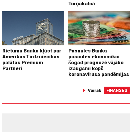
Torņakalnā
Rietumu Banka kļūst par
Pasaules Banka
Amerikas Tirdzniecības
pasaules ekonomikai
palātas Premium
šogad prognozē vājāko
Partneri
izaugsmi kopš
koronavīrusa pandēmijas
Vairāk
FINANSES