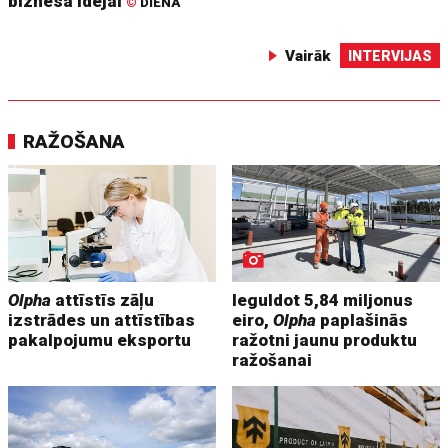
biznesa idejai
©
DIENA
Vairāk
INTERVIJAS
RAŽOŠANA
Olpha
attīstīs zāļu
Ieguldot 5,84 miljonus
izstrādes un attīstības
eiro,
Olpha
paplašinās
pakalpojumu eksportu
ražotni jaunu produktu
ražošanai