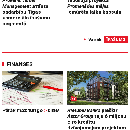
Provendi Asset
topošajā projektā
Management
attīsta
Promenādes mājas
sadarbību Rīgas
iemūrēta laika kapsula
komerciālo īpašumu
segmentā
Vairāk
ĪPAŠUMS
FINANSES
Pārāk maz turīgo
Rietumu Banka
piešķir
©
DIENA
Astor Group
teju 6 miljonu
eiro kredītu
dzīvojamajam projektam