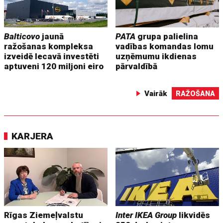
Balticovo
jaunā
PATA
grupa palielina
ražošanas kompleksa
vadības komandas lomu
izveidē Iecavā investēti
uzņēmumu ikdienas
aptuveni 120 miljoni eiro
pārvaldībā
Vairāk
RAŽOŠANA
KARJERA
Rīgas Ziemeļvalstu
Inter IKEA Group
likvidēs