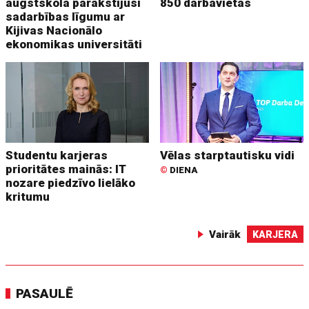
augstskola parakstījusi
850 darbavietas
sadarbības līgumu ar
Kijivas Nacionālo
ekonomikas universitāti
Studentu karjeras
Vēlas starptautisku vidi
prioritātes mainās: IT
©
DIENA
nozare piedzīvo lielāko
kritumu
Vairāk
KARJERA
PASAULĒ