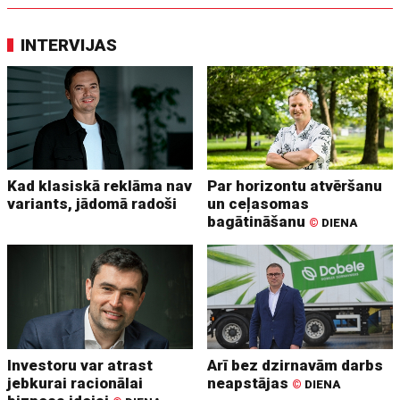
INTERVIJAS
Kad klasiskā reklāma nav
Par horizontu atvēršanu
variants, jādomā radoši
un ceļasomas
bagātināšanu
©
DIENA
Investoru var atrast
Arī bez dzirnavām darbs
jebkurai racionālai
neapstājas
©
DIENA