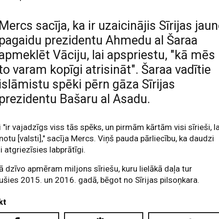
Mercs sacīja, ka ir uzaicinājis Sīrijas jau
pagaidu prezidentu Ahmedu al Šaraa
apmeklēt Vāciju, lai apspriestu, "kā mēs
to varam kopīgi atrisināt". Šaraa vadītie
islāmistu spēki pērn gāza Sīrijas
prezidentu Bašaru al Asadu.
ai "ir vajadzīgs viss tās spēks, un pirmām kārtām visi sīrieši, la
notu [valsti]," sacīja Mercs. Viņš pauda pārliecību, ka daudzi
ši atgriezīsies labprātīgi.
ā dzīvo apmēram miljons sīriešu, kuru lielākā daļa tur
ušies 2015. un 2016. gadā, bēgot no Sīrijas pilsoņkara.
kt