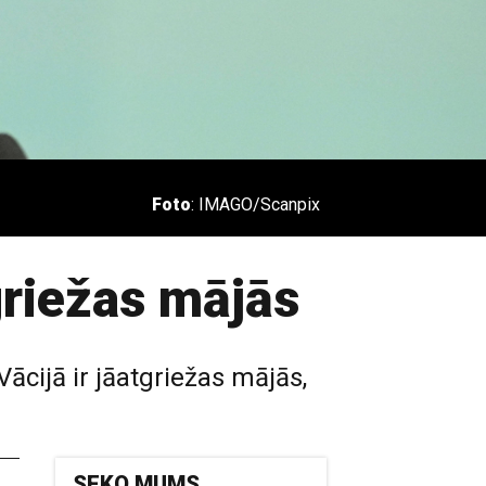
Foto
: IMAGO/Scanpix
griežas mājās
ācijā ir jāatgriežas mājās,
SEKO MUMS