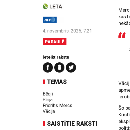
Mercs
kas b
nekād
4. novembris, 2025, 7:21
PASAULĒ
Ieteikt rakstu
TĒMAS
Vācij
apmek
Bēgļi
ierob
Sīrija
Frīdrihs Mercs
Šo pa
Vācija
Krist
ekspl
SAISTĪTIE RAKSTI
polit