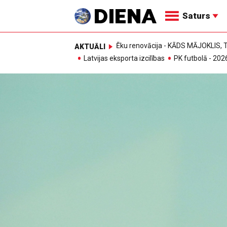
Saturs
Ēku renovācija - KĀDS MĀJOKLIS
AKTUĀLI
Latvijas eksporta izcilības
PK futbolā - 202