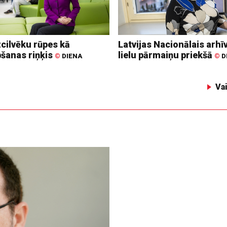
zcilvēku rūpes kā
Latvijas Nacionālais arhīv
bšanas riņķis
lielu pārmaiņu priekšā
©
DIENA
©
D
Va