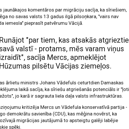
 jaunākajos komentāros par migrāciju sacīja, ka sīriešiem,
ēga no savas valsts 13 gadus ilgā pilsoņkara, "vairs nav
a iemesla" pieprasīt patvērumu Vācijā.
Runājot "par tiem, kas atsakās atgriezti
savā valstī - protams, mēs varam viņus
izraidīt", sacīja Mercs, apmeklējot
Hūzumas pilsētu Vācijas ziemeļos.
as ārlietu ministrs Johans Vādefuls ceturtdien Damaskas
lējuma laikā sacīja, ka sīriešu atgriešanās potenciāls ir "ļot
ežots", jo karā ir sagrauta liela daļa valsts infrastruktūras.
ziņojumu kritizēja Mercs un Vādefula konservatīvā partija -
īgo demokrātu savienība (CDU), kas mēģina novērst, ka
ozīvajā migrācijas jautājumā to apsteigtu galēji labējie
iskie spēki.