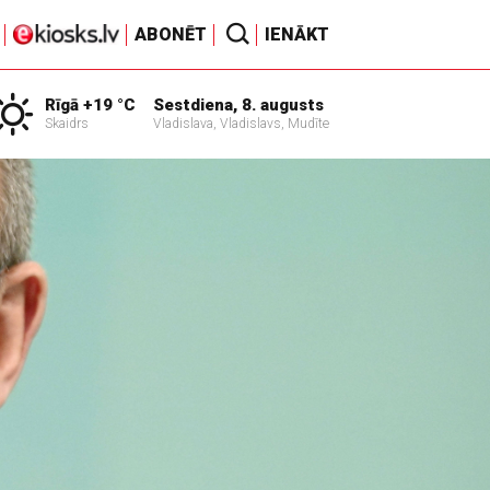
ABONĒT
IENĀKT
Rīgā +19 °C
Sestdiena, 8. augusts
Skaidrs
Vladislava, Vladislavs, Mudīte