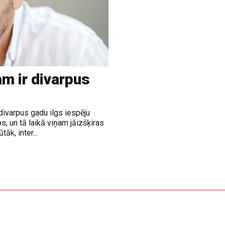
m ir divarpus
divarpus gadu ilgs iespēju
, un tā laikā viņam jāizšķiras
āk, inter...