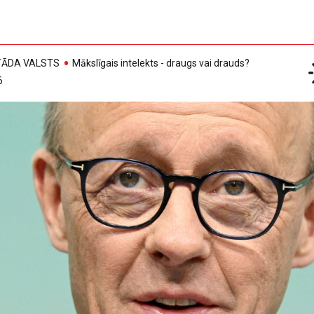
, TĀDA VALSTS
Mākslīgais intelekts - draugs vai drauds?
6