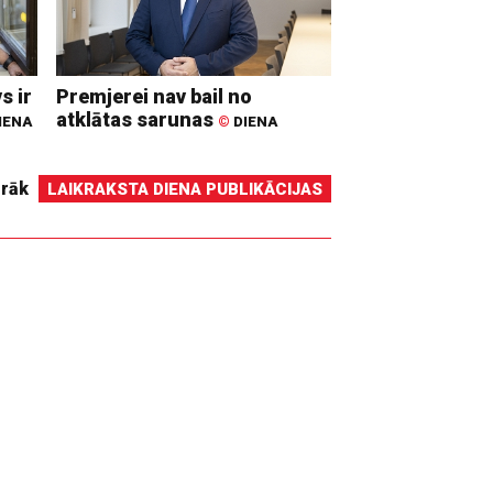
s ir
Premjerei nav bail no
atklātas sarunas
IENA
©
DIENA
irāk
LAIKRAKSTA DIENA PUBLIKĀCIJAS