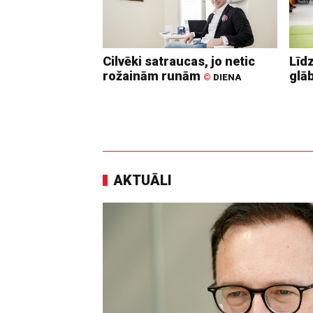
Cilvēki satraucas, jo netic
Līd
rožainām runām
glā
©
DIENA
AKTUĀLI