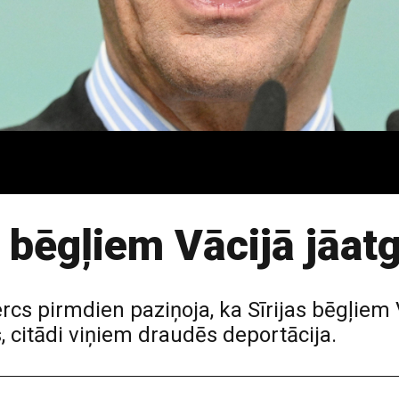
s bēgļiem Vācijā jāat
rcs pirmdien paziņoja, ka Sīrijas bēgļiem V
es, citādi viņiem draudēs deportācija.