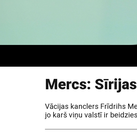
Mercs: Sīrija
Vācijas kanclers Frīdrihs Me
jo karš viņu valstī ir beidzi