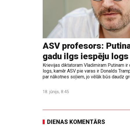
ASV profesors: Putina
gadu ilgs iespēju logs
Krievijas diktatoram Vladimiram Putinam ir 
logs, kamēr ASV pie varas ir Donalds Tramps
par nākotnes soļiem, jo vēlāk būs daudz grūt
18. jūnijs, 8:45
DIENAS KOMENTĀRS