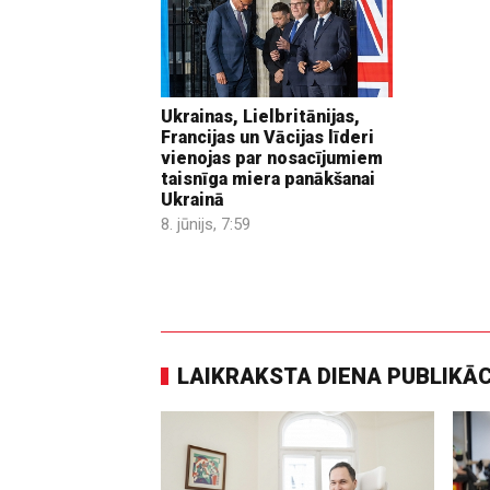
Ukrainas, Lielbritānijas,
Francijas un Vācijas līderi
vienojas par nosacījumiem
taisnīga miera panākšanai
Ukrainā
8. jūnijs, 7:59
LAIKRAKSTA DIENA PUBLIKĀ