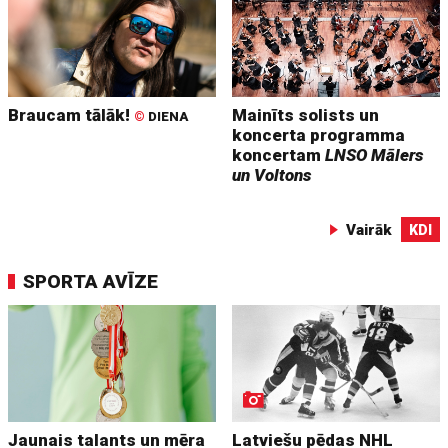
Braucam tālāk!
Mainīts solists un
©
DIENA
koncerta programma
koncertam
LNSO Mālers
un Voltons
Vairāk
KDI
SPORTA AVĪZE
Jaunais talants un mēra
Latviešu pēdas NHL