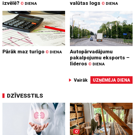
izvēlē?
valūtas logs
©
DIENA
©
DIENA
Pārāk maz turīgo
Autopārvadājumu
©
DIENA
pakalpojumu eksports –
līderos
©
DIENA
Vairāk
UZŅĒMĒJA DIENA
DZĪVESSTILS