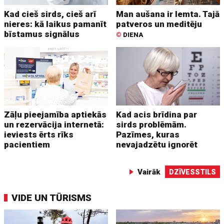
Kad cieš sirds, cieš arī
Man aušana ir lemta. Tajā
nieres: kā laikus pamanīt
patveros un meditēju
bīstamus signālus
©
DIENA
Zāļu pieejamība aptiekās
Kad acis brīdina par
un rezervācija internetā:
sirds problēmām.
ieviests ērts rīks
Pazīmes, kuras
pacientiem
nevajadzētu ignorēt
Vairāk
DZĪVESSTILS
VIDE UN TŪRISMS