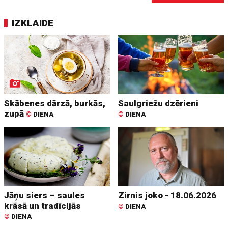
IZKLAIDE
Skābenes dārzā, burkās,
Saulgriežu dzērieni
zupā
©
DIENA
©
DIENA
Jāņu siers – saules
Zirnis joko - 18.06.2026
krāsā un tradīcijās
©
DIENA
©
DIENA