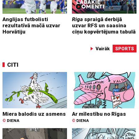
Anglijas futbolisti
Riga
spraigā derbijā
rezultatīvā mačā uzvar
uzvar RFS un saasina
Horvātiju
cīņu kopvērtējuma tabulā
Vairāk
SPORTS
CITI
Miera balodis uz asmens
Ar mīlestību no Rīgas
©
DIENA
©
DIENA