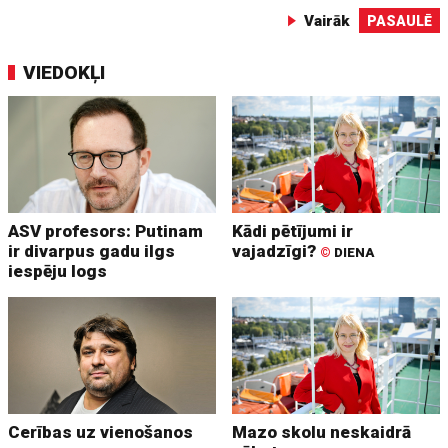
Vairāk
PASAULĒ
VIEDOKĻI
ASV profesors: Putinam
Kādi pētījumi ir
ir divarpus gadu ilgs
vajadzīgi?
©
DIENA
iespēju logs
Cerības uz vienošanos
Mazo skolu neskaidrā