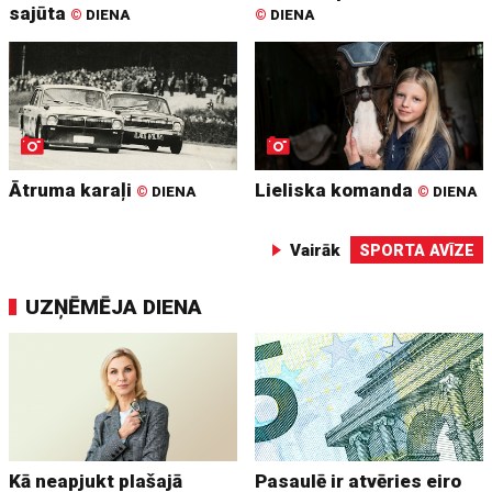
sajūta
©
DIENA
©
DIENA
Ātruma karaļi
Lieliska komanda
©
DIENA
©
DIENA
Vairāk
SPORTA AVĪZE
UZŅĒMĒJA DIENA
Kā neapjukt plašajā
Pasaulē ir atvēries eiro