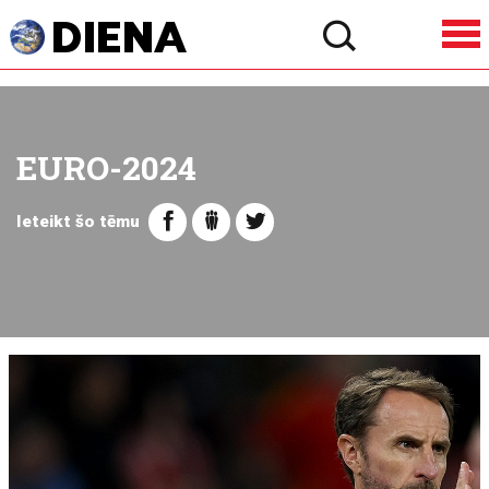
EURO-2024
Ieteikt šo tēmu