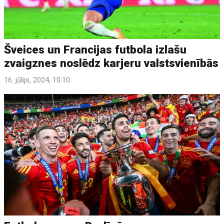
Šveices un Francijas futbola izlašu
zvaigznes noslēdz karjeru valstsvienībās
16. jūlijs, 2024, 10:10