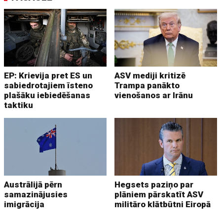
EP: Krievija pret ES un
ASV mediji kritizē
sabiedrotajiem īsteno
Trampa panākto
plašāku iebiedēšanas
vienošanos ar Irānu
taktiku
Austrālijā pērn
Hegsets paziņo par
samazinājusies
plāniem pārskatīt ASV
imigrācija
militāro klātbūtni Eiropā