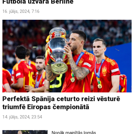
Futbola uzvara Berlīnē
16. jūlijs, 2024, 7:16
Perfektā Spānija ceturto reizi vēsturē
triumfē Eiropas čempionātā
14. jūlijs, 2024, 23:54
Nonāk mainītās lomās