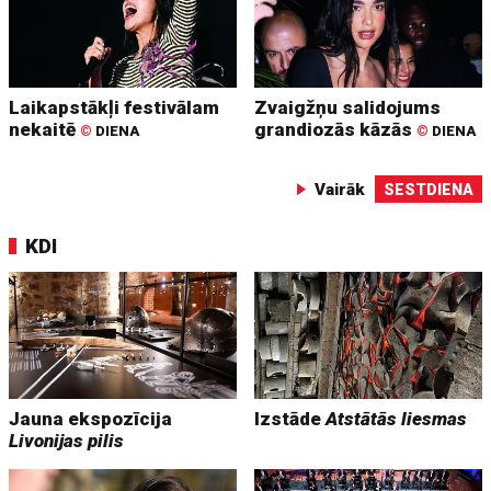
Laikapstākļi festivālam
Zvaigžņu salidojums
nekaitē
grandiozās kāzās
©
DIENA
©
DIENA
Vairāk
SESTDIENA
KDI
Jauna ekspozīcija
Izstāde
Atstātās liesmas
Livonijas pilis