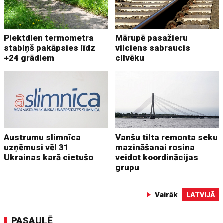
Piektdien termometra
Mārupē pasažieru
stabiņš pakāpsies līdz
vilciens sabraucis
+24 grādiem
cilvēku
Austrumu slimnīca
Vanšu tilta remonta seku
uzņēmusi vēl 31
mazināšanai rosina
Ukrainas karā cietušo
veidot koordinācijas
grupu
Vairāk
LATVIJĀ
PASAULĒ