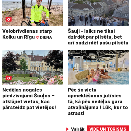
Velobrīvdienas starp
Šauļi - laiks ne tikai
Kolku un Rīgu
dzirdēt par pilsētu, bet
©
DIENA
arī sadzirdēt pašu pilsētu
Nedēļas nogales
Pēc šo vietu
piedzīvojumi Šauļos –
apmeklēšanas jutīsies
atklājiet vietas, kas
tā, kā pēc nedēļas gara
pārsteidz pat vietējos!
atvaļinājuma ! Lūk, kur to
atrast!
Vairāk
VIDE UN TŪRISMS