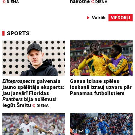
nākotne
©
DIENA
©
DIENA
Vairāk
VIEDOKĻI
SPORTS
Eliteprospects
galvenais
Ganas izlase spēles
jauno spēlētāju eksperts:
izskaņā izrauj uzvaru pār
jau janvārī Floridas
Panamas futbolistiem
Panthers
bija nolēmusi
iegūt Šmitu
©
DIENA