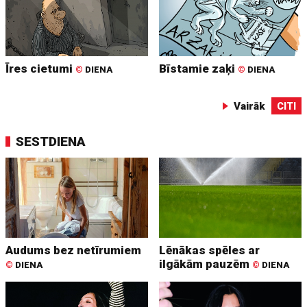
Īres cietumi
Bīstamie zaķi
©
DIENA
©
DIENA
Vairāk
CITI
SESTDIENA
Audums bez netīrumiem
Lēnākas spēles ar
ilgākām pauzēm
©
DIENA
©
DIENA