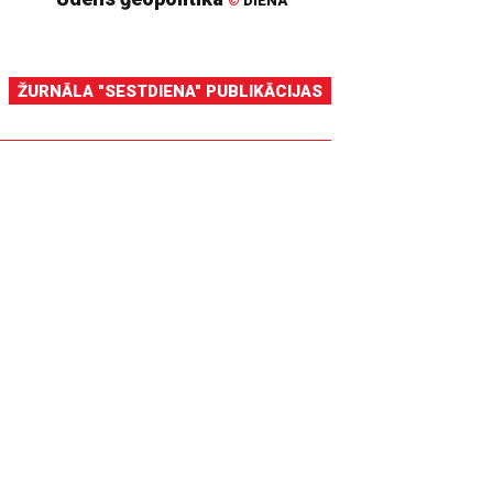
©
DIENA
ŽURNĀLA "SESTDIENA" PUBLIKĀCIJAS