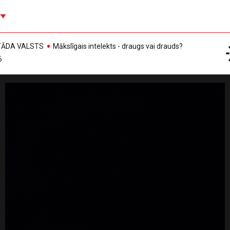
, TĀDA VALSTS
Mākslīgais intelekts - draugs vai drauds?
6