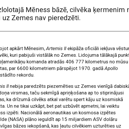
zlolotajā Mēness bāzē, cilvēka ķermenim n
i uz Zemes nav pieredzēti.
ojot apkārt Mēnesim,
Artemis II
ekipāža oficiāli iekļuva vēstu
lvēki, kuri pabijuši vistālāk no Zemes. Lidojuma tālākajā punk
eļamerikāņu komanda atradās 406 777 kilometrus no mūsu
tas, par 6600 kilometriem pārspējot 1970. gadā
Apollo
stādīto rekordu.
is II
nebija paredzēts piezemēties uz Zemes vienīgā dabisk
oņa virsmas, taču sekmīgā apriņķošana ap to stiprinājusi
as, ka drīzumā cilvēks atkal varētu spert kāju uz kosmiskā
ta. Un ne tikai uzkāpt, bet pat uzbūvēt apmetni, lai veiktu
s izpēti. Nacionālā aeronautikas un kosmosa izpētes
lde (NASA) plāno ieguldīt ap 15 miljardiem ASV dolāru
vīgas bāzes iekopšanā, kas ļautu cilvēkiem uzturēties uz