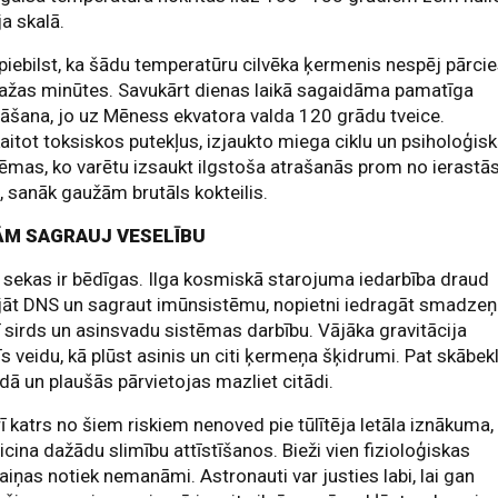
ja skalā.
 piebilst, ka šādu temperatūru cilvēka ķermenis nespēj pārcie
ažas minūtes. Savukārt dienas laikā sagaidāma pamatīga
āšana, jo uz Mēness ekvatora valda 120 grādu tveice.
aitot toksiskos putekļus, izjaukto miega ciklu un psiholoģis
ēmas, ko varētu izsaukt ilgstoša atrašanās prom no ierastā
, sanāk gaužām brutāls kokteilis.
ĀM SAGRAUJ VESELĪBU
 sekas ir bēdīgas. Ilga kosmiskā starojuma iedarbība draud
jāt DNS un sagraut imūnsistēmu, nopietni iedragāt smadzeņ
ī sirds un asinsvadu sistēmas darbību. Vājāka gravitācija
s veidu, kā plūst asinis un citi ķermeņa šķidrumi. Pat skābekl
dā un plaušās pārvietojas mazliet citādi.
rī katrs no šiem riskiem nenoved pie tūlītēja letāla iznākuma,
eicina dažādu slimību attīstīšanos. Bieži vien fizioloģiskas
iņas notiek nemanāmi. Astronauti var justies labi, lai gan