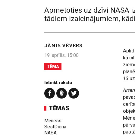
Apmetoties uz dzīvi NASA i
tādiem izaicinājumiem, kād
JĀNIS VĒVERS
Aplid
19. aprīlis, 15:00
kā ci
ziem
TĒMA
planē
13
uz
Ieteikt rakstu
Artem
pavad
cerīb
TĒMAS
objek
Mēnes
Mēness
pārva
SestDiena
pastā
NASA