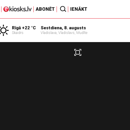
ABONĒT
IENĀKT
Rīgā +22 °C
Sestdiena, 8. augusts
Skaidrs
Vladislava, Vladislavs, Mudīte