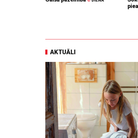
©
DIENA
pie
AKTUĀLI