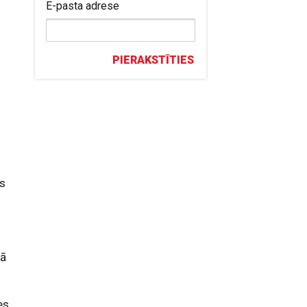
E-pasta adrese
PIERAKSTĪTIES
gs
.
nā
es