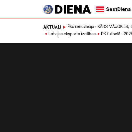
SestDiena
Ēku renovācija - KĀDS MĀJOKLIS
AKTUĀLI
Latvijas eksporta izcilības
PK futbolā - 202