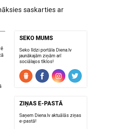
āksies saskarties ar
SEKO MUMS
rē
Seko līdzi portāla Diena.lv
tā
jaunākajām ziņām arī
sociālajos tīklos!
ā
ZIŅAS E-PASTĀ
Saņem Diena.lv aktuālās ziņas
e-pastā!