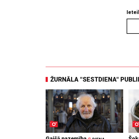
Ietei
ŽURNĀLA "SESTDIENA" PUBL
Gaišā pazemība
Šoko