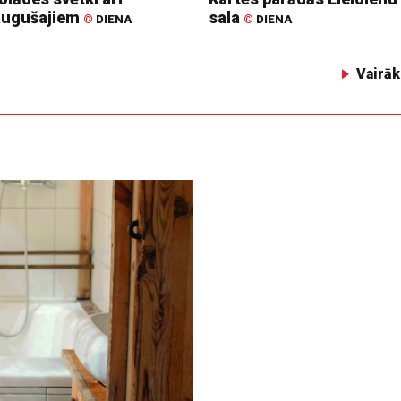
augušajiem
sala
©
DIENA
©
DIENA
Vairāk