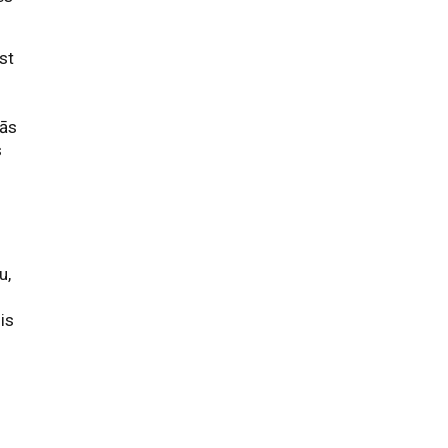
st
kās
s
u,
is