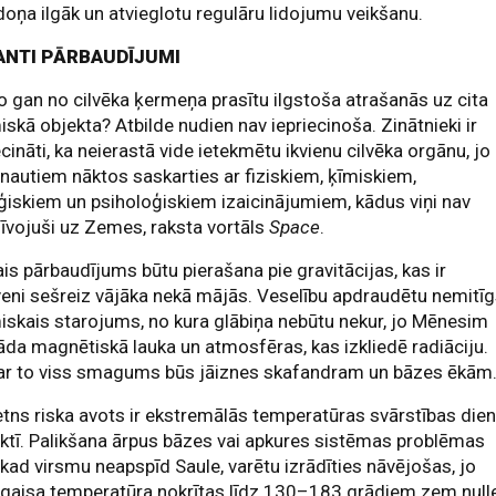
oņa ilgāk un atvieglotu regulāru lidojumu veikšanu.
ANTI PĀRBAUDĪJUMI
o gan no cilvēka ķermeņa prasītu ilgstoša atrašanās uz cita
skā objekta? Atbilde nudien nav iepriecinoša. Zinātnieki ir
ecināti, ka neierastā vide ietekmētu ikvienu cilvēka orgānu, jo
nautiem nāktos saskarties ar fiziskiem, ķīmiskiem,
ģiskiem un psiholoģiskiem izaicinājumiem, kādus viņi nav
īvojuši uz Zemes, raksta vortāls
Space
.
is pārbaudījums būtu pierašana pie gravitācijas, kas ir
eni sešreiz vājāka nekā mājās. Veselību apdraudētu nemitī
skais starojums, no kura glābiņa nebūtu nekur, jo Mēnesim
āda magnētiskā lauka un atmosfēras, kas izkliedē radiāciju.
 ar to viss smagums būs jāiznes skafandram un bāzes ēkām
tns riska avots ir ekstremālās temperatūras svārstības die
ktī. Palikšana ārpus bāzes vai apkures sistēmas problēmas
, kad virsmu neapspīd Saule, varētu izrādīties nāvējošas, jo
 gaisa temperatūra nokrītas līdz 130–183 grādiem zem null