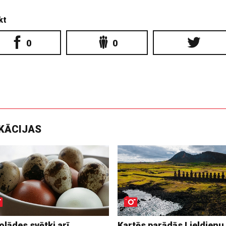
kt
0
0
IKĀCIJAS
lādes svētki arī
Kartēs parādās Lieldienu