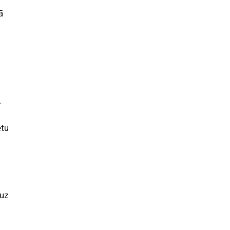
ā
r
ētu
 uz