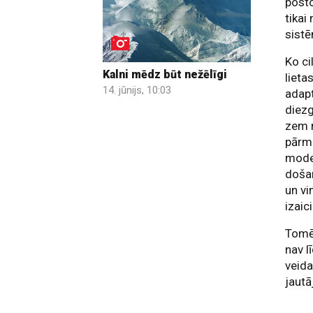
posto
tikai
sistē
Ko ci
Kalni mēdz būt nežēlīgi
lieta
14. jūnijs, 10:03
adapt
diez
zem n
pārma
moder
došan
un vi
izaic
Tomēr
nav l
veida
jautā