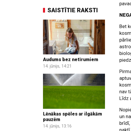
pavad
SAISTĪTIE RAKSTI
NEG
Bet k
kosmi
pārli
astro
biolo
Audums bez netīrumiem
piedz
14. jūnijs, 14:21
Pirma
aptuv
kosmi
nav t
Līdz
Nopie
Lēnākas spēles ar ilgākām
un na
pauzēm
brīdī
14. jūnijs, 13:16
naktī