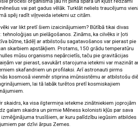
šie procesi organismā jau rit pilnā sparā un kļūst redzami
 mēnešus vai pat gadus vēlāk. Turklāt neliels traucējums vien
mā spēj radīt viļņveida ietekmi uz citām.
lvēki var likt pretī šiem izaicinājumiem? Būtībā tikai divas
s: tehnoloģijas un pielāgošanos. Zināms, ka cilvēks ir ļoti
īva būtne, tādēļ ar atbilstošu sagatavošanos var pierast pie
gan skarbiem apstākļiem. Protams, 150 grādu temperatūru
ulles mūsu organisms nepārcietīs, taču pie gravitācijas
iņām var pierast, savukārt starojuma ietekmi var mazināt a
niem skafandriem un profilaksi. Arī astronauti pirms
ās kosmosā vienmēr stiprina imūnsistēmu ar atbilstošu di
ngrinājumiem, lai tā labāk turētos pretī kosmiskajiem
inājumiem.
 skaidrs, ka visa ilgtermiņa ietekme zinātniekiem joprojām
īdz galam skaidra un pirmie Mēness kolonisti kļūs par sava
 izmēģinājuma trusīšiem, ar kuru palīdzību iegūsim atbildes
jumiem par dzīvi ārpus Zemes.