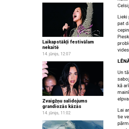
Celsi
Lieki
pat d
cepin
Piesk
Laikapstākļi festivālam
probl
nekaitē
vides
14. jūnijs, 12:07
LĒN
Un tā
sabo
kā ar
mainī
elpva
Zvaigžņu salidojums
grandiozās kāzās
Lai a
14. jūnijs, 11:02
tie v
pārma